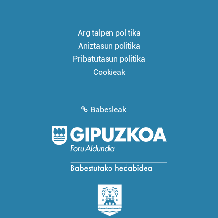
Argitalpen politika
Aniztasun politika
Pribatutasun politika
Cookieak
Babesleak: