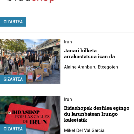
GIZARTEA
Irun
Janari bilketa
arrakastatsua izan da
Alaine Aranburu Etxegoien
GIZARTEA
Irun
Bidashopek desfilea egingo
du larunbatean Irungo
kaleetatik
GIZARTEA
Mikel Del Val Garcia