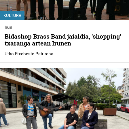
KULTURA
Irun
Bidashop Brass Band jaialdia, 'shopping'
txaranga artean Irunen
Urko Etxebeste Petrirena