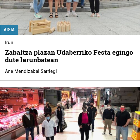
AISIA
Irun
Zabaltza plazan Udaberriko Festa egingo
dute larunbatean
Ane Mendizabal Sarriegi