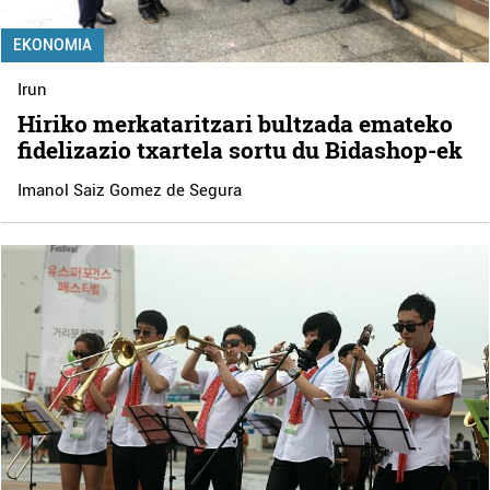
EKONOMIA
Irun
Hiriko merkataritzari bultzada emateko
fidelizazio txartela sortu du Bidashop-ek
Imanol Saiz Gomez de Segura