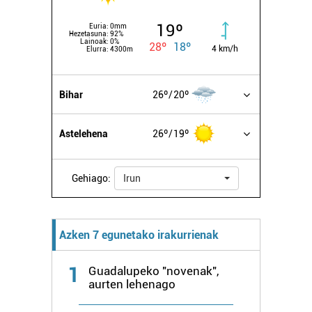
19º
Euria:
0mm
Hezetasuna:
92%
Lainoak:
0%
28º
18º
4 km/h
Elurra:
4300m
Bihar
26º
20º
Astelehena
26º
19º
Gehiago:
Irun
Azken 7 egunetako irakurrienak
1
Guadalupeko "novenak",
aurten lehenago