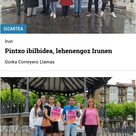
GIZARTEA
Irun
Pintxo ibilbidea, lehenengoz Irunen
Gorka Correyero Llamas