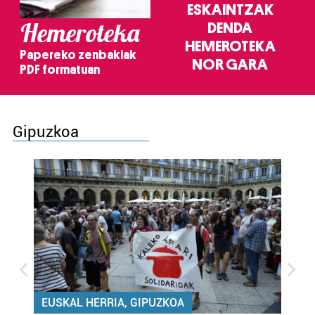
ESKAINTZAK
Hemeroteka
DENDA
HEMEROTEKA
Papereko zenbakiak
NOR GARA
PDF formatuan
Gipuzkoa
EUSKAL HERRIA, GIPUZKOA