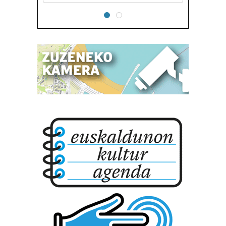
erabiltzeko baimen esplizitua ematen diguzu.
Gehiago
irakurri