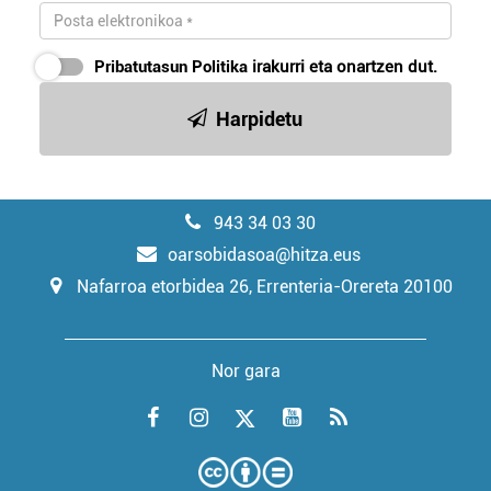
Pribatutasun Politika
irakurri eta onartzen dut.
Harpidetu
943 34 03 30
oarsobidasoa@hitza.eus
Nafarroa etorbidea 26, Errenteria-Orereta 20100
Nor gara