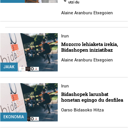
utzi du
Alaine Aranburu Etxegoien
Irun
Mozorro lehiaketa irekia,
Bidashopen iniziatibaz
Alaine Aranburu Etxegoien
JAIAK
Irun
Bidashopek larunbat
honetan egingo du desfilea
Oarso Bidasoko Hitza
EKONOMIA