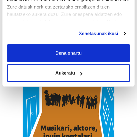
Zure datuak nork eta zertarako erabiltzen dituen
hautatzeko aukera duzu. Zure onespena aldatzen edo
deuseztatzen ahal duzu edozein momentutan, Cookie
deklaraziotik edo Privacy triggerean klikatuz.
Xehetasunak ikusi
If you allow, we would also like to:
Collect information about your geographical
Dena onartu
location which can be accurate to within several
meters
Aukeratu
Identify your device by actively scanning it for
specific characteristics (fingerprinting)
Find out more about how your personal data is processed
and set your preferences in the
details section
.
Guk eta gure bazkideek zure datu pertsonalak
prozesatzen ditugu, zure IP zenbakia, besteak beste,
teknologia erabiliz, cookieak adibidez, iragarki eta eduki
pertsonalizatuak eskaintzeko, iragarkiak eta edukia