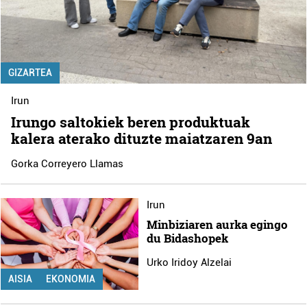
GIZARTEA
Irun
Irungo saltokiek beren produktuak
kalera aterako dituzte maiatzaren 9an
Gorka Correyero Llamas
Irun
Minbiziaren aurka egingo
du Bidashopek
Urko Iridoy Alzelai
AISIA
EKONOMIA