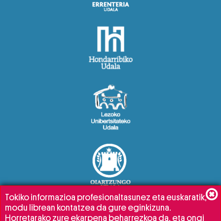
Tokiko informazioa profesionaltasunez eta euskaratik,
modu librean kontatzea da gure eginkizuna.
Horretarako zure ekarpena beharrezkoa da, eta ongi