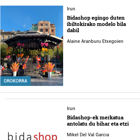
Irun
Bidashop egingo duten
ibiltokirako modelo bila
dabil
Alaine Aranburu Etxegoien
OROKORRA
Irun
Bidashop-ek merkatua
antolatu du bihar eta etzi
Mikel Del Val Garcia