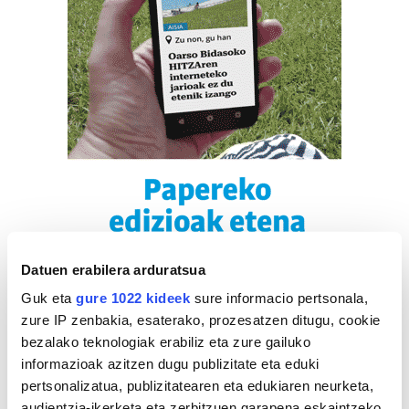
Datuen erabilera arduratsua
Guk eta
gure 1022 kideek
sure informacio pertsonala,
zure IP zenbakia, esaterako, prozesatzen ditugu, cookie
bezalako teknologiak erabiliz eta zure gailuko
informazioak azitzen dugu publizitate eta eduki
pertsonalizatua, publizitatearen eta edukiaren neurketa,
audientzia-ikerketa eta zerbitzuen garapena eskaintzeko.