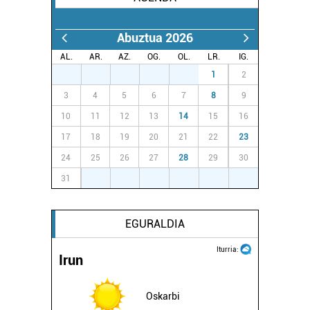
Abuztua 2026
AL.
AR.
AZ.
OG.
OL.
LR.
IG.
27
28
29
30
31
1
2
3
4
5
6
7
8
9
10
11
12
13
14
15
16
17
18
19
20
21
22
23
24
25
26
27
28
29
30
31
1
2
3
4
5
6
EGURALDIA
Iturria:
Irun
Oskarbi