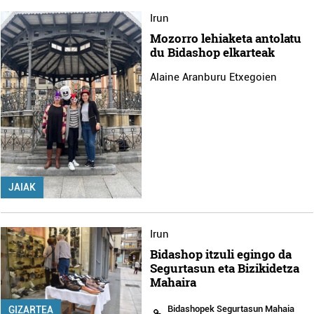
Irun
Mozorro lehiaketa antolatu
du Bidashop elkarteak
Alaine Aranburu Etxegoien
JAIAK
Irun
Bidashop itzuli egingo da
Segurtasun eta Bizikidetza
Mahaira
Bidashopek Segurtasun Mahaia
GIZARTEA