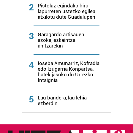
2
Pistolaz egindako hiru
lapurreten ustezko egilea
atxilotu dute Guadalupen
3
Garagardo artisauen
azoka, eskaintza
anitzarekin
4
Ioseba Amunarriz, Kofradia
edo Izugarria Konpartsa,
batek jasoko du Urrezko
Intsignia
5
Lau bandera, lau lehia
ezberdin