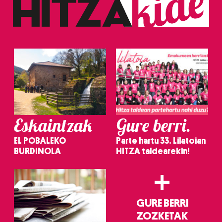
Eskaintzak
Gure berri.
EL POBALEKO
Parte hartu 33. Lilatoian
BURDINOLA
HITZA taldearekin!
+
GURE BERRI
ZOZKETAK