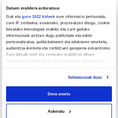
Datuen erabilera arduratsua
Guk eta
gure 1022 kideek
sure informacio pertsonala,
zure IP zenbakia, esaterako, prozesatzen ditugu, cookie
bezalako teknologiak erabiliz eta zure gailuko
informazioak azitzen dugu publizitate eta eduki
pertsonalizatua, publizitatearen eta edukiaren neurketa,
audientzia-ikerketa eta zerbitzuen garapena eskaintzeko.
Zure datuak nork eta zertarako erabiltzen dituen
hautatzeko aukera duzu. Zure onespena aldatzen edo
deuseztatzen ahal duzu edozein momentutan, Cookie
deklaraziotik edo Privacy triggerean klikatuz.
Xehetasunak ikusi
AGENDA
If you allow, we would also like to:
Collect information about your geographical
Dena onartu
location which can be accurate to within several
Abuztua 2026
meters
AL.
AR.
AZ.
OG.
OL.
LR.
IG.
Aukeratu
Identify your device by actively scanning it for
27
28
29
30
31
1
2