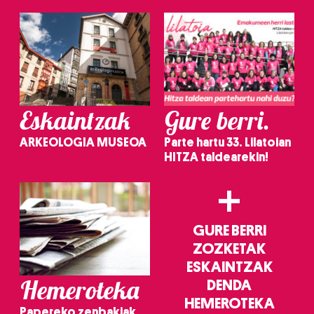
Eskaintzak
Gure berri.
ARKEOLOGIA MUSEOA
Parte hartu 33. Lilatoian
HITZA taldearekin!
+
GURE BERRI
ZOZKETAK
ESKAINTZAK
Hemeroteka
DENDA
HEMEROTEKA
Papereko zenbakiak