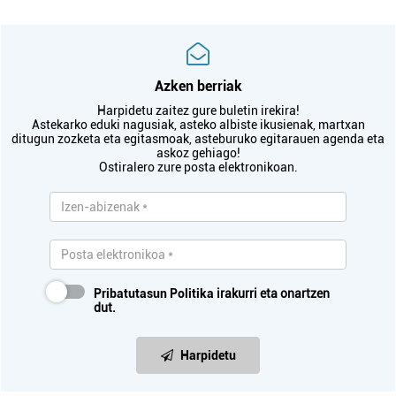
Azken berriak
Harpidetu zaitez gure buletin irekira!
Astekarko eduki nagusiak, asteko albiste ikusienak, martxan
ditugun zozketa eta egitasmoak, asteburuko egitarauen agenda eta
askoz gehiago!
Ostiralero zure posta elektronikoan.
Pribatutasun Politika
irakurri eta onartzen
dut.
Harpidetu