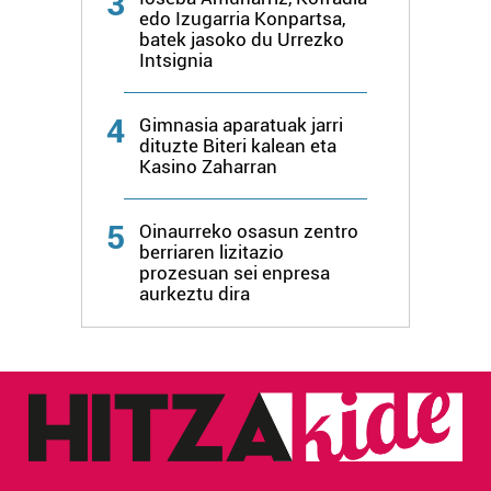
3
edo Izugarria Konpartsa,
batek jasoko du Urrezko
Intsignia
4
Gimnasia aparatuak jarri
dituzte Biteri kalean eta
Kasino Zaharran
5
Oinaurreko osasun zentro
berriaren lizitazio
prozesuan sei enpresa
aurkeztu dira