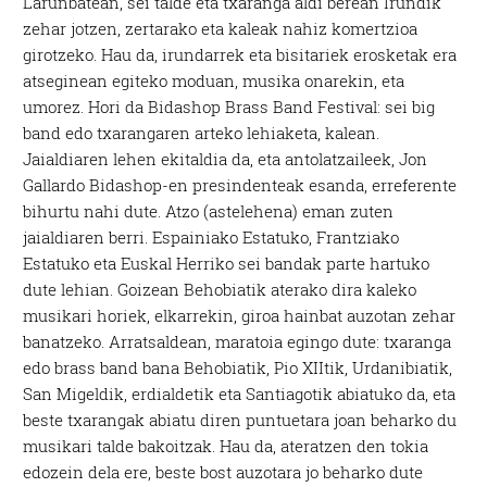
Larunbatean, sei talde eta txaranga aldi berean Irundik
zehar jotzen, zertarako eta kaleak nahiz komertzioa
girotzeko. Hau da, irundarrek eta bisitariek erosketak era
atseginean egiteko moduan, musika onarekin, eta
umorez. Hori da Bidashop Brass Band Festival: sei big
band edo txarangaren arteko lehiaketa, kalean.
Jaialdiaren lehen ekitaldia da, eta antolatzaileek, Jon
Gallardo Bidashop-en presindenteak esanda, erreferente
bihurtu nahi dute. Atzo (astelehena) eman zuten
jaialdiaren berri. Espainiako Estatuko, Frantziako
Estatuko eta Euskal Herriko sei bandak parte hartuko
dute lehian. Goizean Behobiatik aterako dira kaleko
musikari horiek, elkarrekin, giroa hainbat auzotan zehar
banatzeko. Arratsaldean, maratoia egingo dute: txaranga
edo brass band bana Behobiatik, Pio XIItik, Urdanibiatik,
San Migeldik, erdialdetik eta Santiagotik abiatuko da, eta
beste txarangak abiatu diren puntuetara joan beharko du
musikari talde bakoitzak. Hau da, ateratzen den tokia
edozein dela ere, beste bost auzotara jo beharko dute