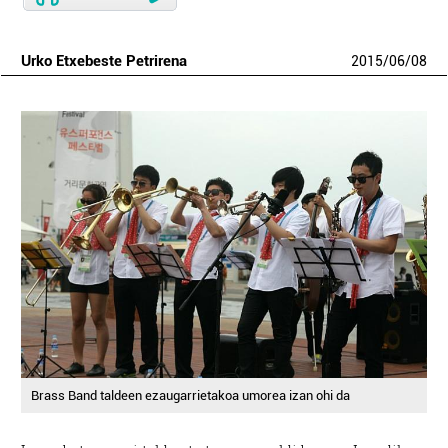
Urko Etxebeste Petrirena
2015
/
06
/
08
Brass Band taldeen ezaugarrietakoa umorea izan ohi da