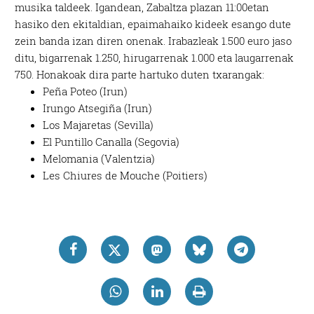
musika taldeek. Igandean, Zabaltza plazan 11:00etan
hasiko den ekitaldian, epaimahaiko kideek esango dute
zein banda izan diren onenak. Irabazleak 1.500 euro jaso
ditu, bigarrenak 1.250, hirugarrenak 1.000 eta laugarrenak
750. Honakoak dira parte hartuko duten txarangak:
Peña Poteo (Irun)
Irungo Atsegiña (Irun)
Los Majaretas (Sevilla)
El Puntillo Canalla (Segovia)
Melomania (Valentzia)
Les Chiures de Mouche (Poitiers)