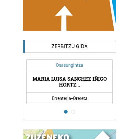
ZERBITZU GIDA
Osasungintza
MARIA LUISA SANCHEZ IÑIGO
HORTZ
...
Errenteria-Orereta