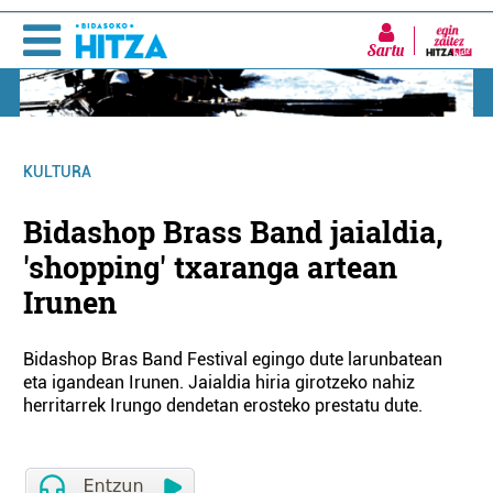
Sartu
KULTURA
Bidashop Brass Band jaialdia,
'shopping' txaranga artean
Irunen
Bidashop Bras Band Festival egingo dute larunbatean
eta igandean Irunen. Jaialdia hiria girotzeko nahiz
herritarrek Irungo dendetan erosteko prestatu dute.