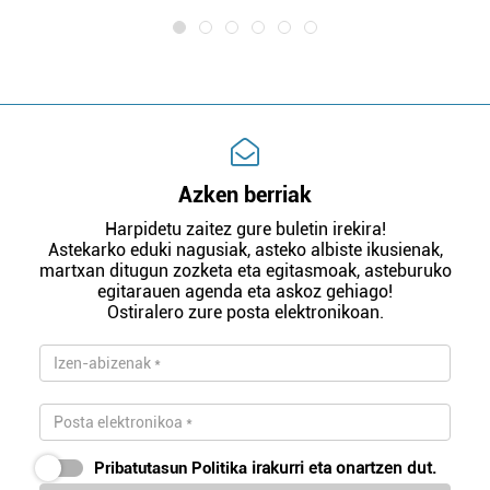
Azken berriak
Harpidetu zaitez gure buletin irekira!
Astekarko eduki nagusiak, asteko albiste ikusienak,
martxan ditugun zozketa eta egitasmoak, asteburuko
egitarauen agenda eta askoz gehiago!
Ostiralero zure posta elektronikoan.
Pribatutasun Politika
irakurri eta onartzen dut.