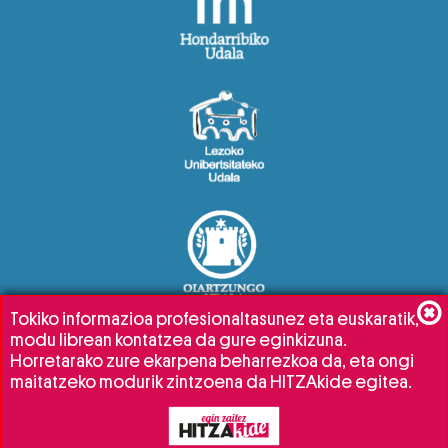
Tokiko informazioa profesionaltasunez eta euskaratik,
modu librean kontatzea da gure eginkizuna.
Horretarako zure ekarpena beharrezkoa da, eta ongi
maitatzeko modurik zintzoena da HITZAkide egitea.