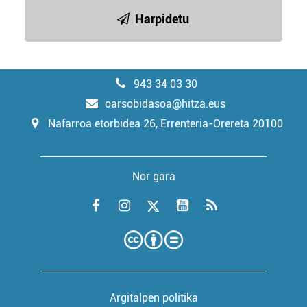
Harpidetu
943 34 03 30
oarsobidasoa@hitza.eus
Nafarroa etorbidea 26, Errenteria-Orereta 20100
Nor gara
Argitalpen politika