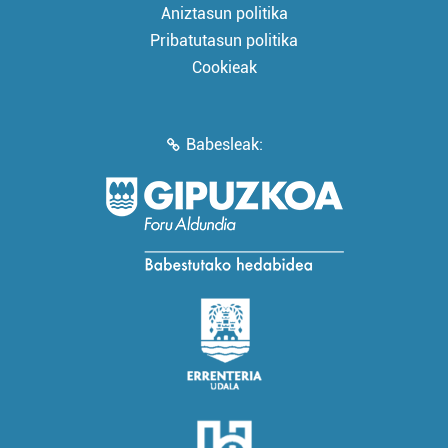
Aniztasun politika
Pribatutasun politika
Cookieak
Babesleak: