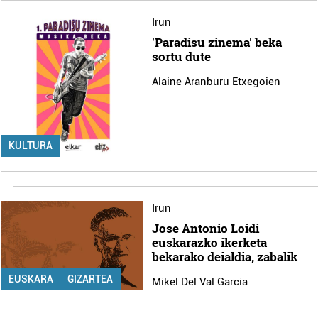
Irun
'Paradisu zinema' beka
sortu dute
Alaine Aranburu Etxegoien
KULTURA
Irun
Jose Antonio Loidi
euskarazko ikerketa
bekarako deialdia, zabalik
EUSKARA
GIZARTEA
Mikel Del Val Garcia