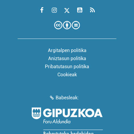
Argitalpen politika
Aniztasun politika
Pribatutasun politika
Cookieak
Babesleak: