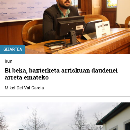
GIZARTEA
Irun
Bi beka, bazterketa arriskuan daudenei
arreta emateko
Mikel Del Val Garcia