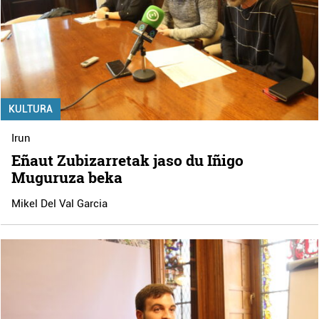
KULTURA
Irun
Eñaut Zubizarretak jaso du Iñigo
Muguruza beka
Mikel Del Val Garcia