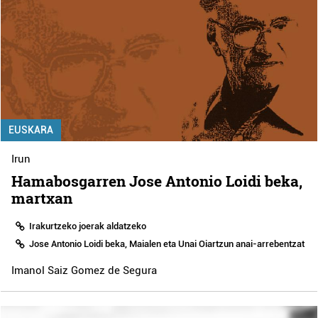
EUSKARA
Irun
Hamabosgarren Jose Antonio Loidi beka,
martxan
Irakurtzeko joerak aldatzeko
Jose Antonio Loidi beka, Maialen eta Unai Oiartzun anai-arrebentzat
Imanol Saiz Gomez de Segura