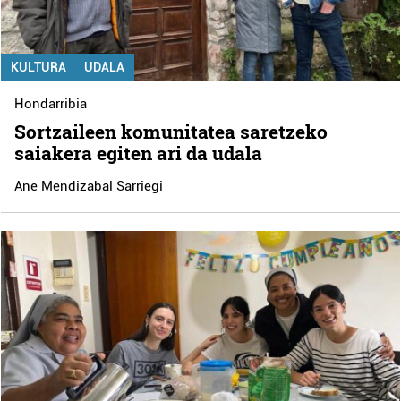
KULTURA
UDALA
Hondarribia
Sortzaileen komunitatea saretzeko
saiakera egiten ari da udala
Ane Mendizabal Sarriegi