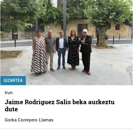
GIZARTEA
Irun
Jaime Rodriguez Salis beka aurkeztu
dute
Gorka Correyero Llamas