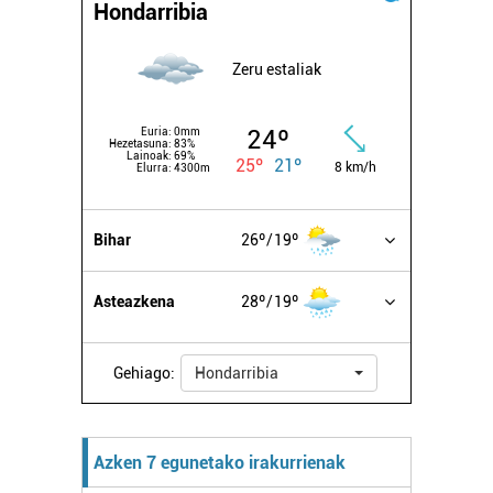
Hondarribia
Zeru estaliak
24º
Euria:
0mm
Hezetasuna:
83%
Lainoak:
69%
25º
21º
8 km/h
Elurra:
4300m
Bihar
26º
19º
Asteazkena
28º
19º
Gehiago:
Hondarribia
Azken 7 egunetako irakurrienak