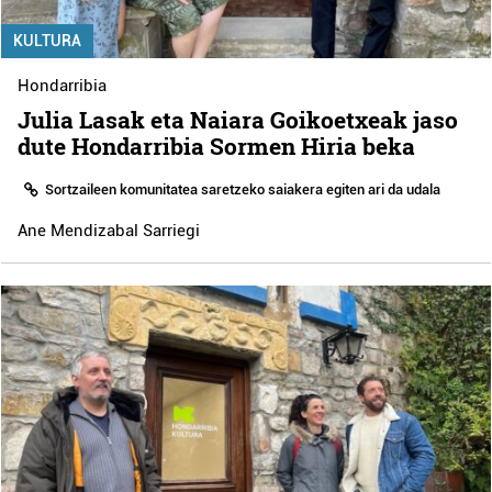
KULTURA
Hondarribia
Julia Lasak eta Naiara Goikoetxeak jaso
dute Hondarribia Sormen Hiria beka
Sortzaileen komunitatea saretzeko saiakera egiten ari da udala
Ane Mendizabal Sarriegi