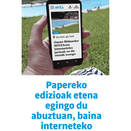
duten interes legitimoa eta horren aurka nola egin
dezakezun ikusteko.
Lortu zure datu pertsonalak prozesatzeko moduari
buruzko informazio gehiago eta ezarri zure lehentasunak
datuen atalean. Edozein unetan alda edo ken dezakezu
zure baimena Cookieen adierazpenean.
Webgune honek cookie propioak eta hirugarrenen cookie-
fitxategiak erabiltzen ditu. Zure esperientzia eta
zerbitzuak hobetzeko asmoz, cookie teknologiaz
baliatzen gara. Ohar hau onartuz gero, teknologia hori
erabiltzeko baimen esplizitua ematen diguzu.
Gehiago
irakurri