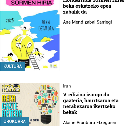
beka eskatzeko epea
zabalik da
Ane Mendizabal Sarriegi
KULTURA
Irun
V. edizioa izango du
gazteria, haurtzaroa eta
nerabezaroa ikertzeko
bekak
OROKORRA
Alaine Aranburu Etxegoien