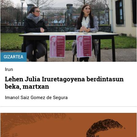
GIZARTEA
Irun
Lehen Julia Iruretagoyena berdintasun
beka, martxan
Imanol Saiz Gomez de Segura