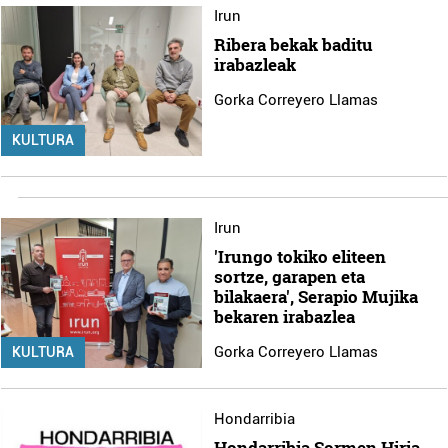
Irun
Ribera bekak baditu
irabazleak
Gorka Correyero Llamas
KULTURA
Irun
'Irungo tokiko eliteen
sortze, garapen eta
bilakaera', Serapio Mujika
bekaren irabazlea
Gorka Correyero Llamas
KULTURA
Hondarribia
Hondarribia Sormen Hiria