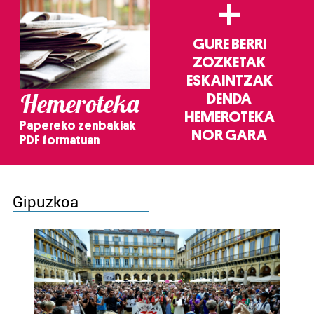
+
GURE BERRI
ZOZKETAK
ESKAINTZAK
Hemeroteka
DENDA
HEMEROTEKA
Papereko zenbakiak
NOR GARA
PDF formatuan
Gipuzkoa