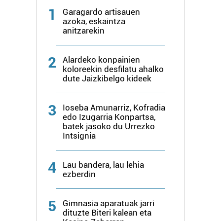
1
Garagardo artisauen
azoka, eskaintza
anitzarekin
2
Alardeko konpainien
koloreekin desfilatu ahalko
dute Jaizkibelgo kideek
3
Ioseba Amunarriz, Kofradia
edo Izugarria Konpartsa,
batek jasoko du Urrezko
Intsignia
4
Lau bandera, lau lehia
ezberdin
5
Gimnasia aparatuak jarri
dituzte Biteri kalean eta