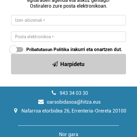
egitarauen agenda eta askoz gehiago!
Ostiralero zure posta elektronikoan.
Pribatutasun Politika
irakurri eta onartzen dut.
Harpidetu
943 34 03 30
oarsobidasoa@hitza.eus
Nafarroa etorbidea 26, Errenteria-Orereta 20100
Nor gara