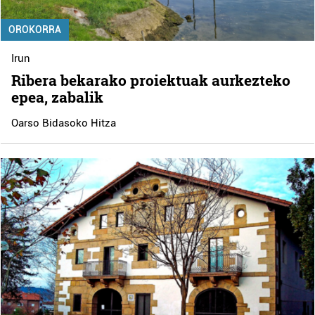
OROKORRA
Irun
Ribera bekarako proiektuak aurkezteko
epea, zabalik
Oarso Bidasoko Hitza