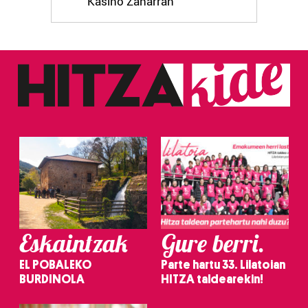
Kasino Zaharran
Eskaintzak
Gure berri.
EL POBALEKO
Parte hartu 33. Lilatoian
BURDINOLA
HITZA taldearekin!