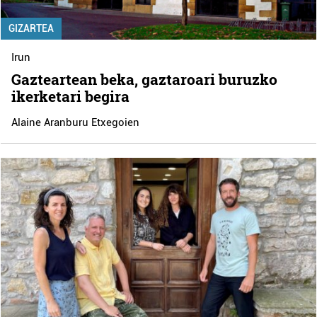
GIZARTEA
Irun
Gazteartean beka, gaztaroari buruzko
ikerketari begira
Alaine Aranburu Etxegoien