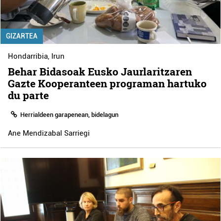
GIZARTEA
Hondarribia
,
Irun
Behar Bidasoak Eusko Jaurlaritzaren
Gazte Kooperanteen programan hartuko
du parte
Herrialdeen garapenean, bidelagun
Ane Mendizabal Sarriegi