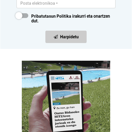
Pribatutasun Politika
irakurri eta onartzen
dut.
Harpidetu