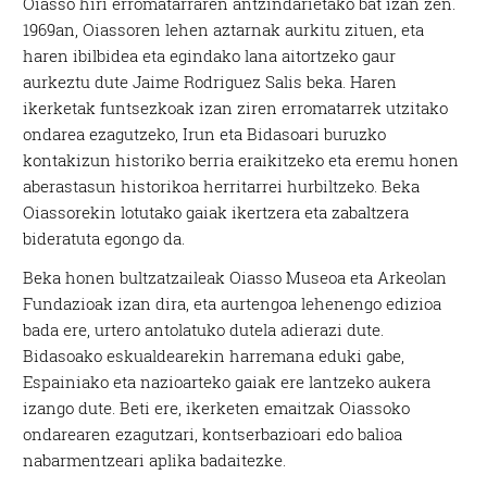
Oiasso hiri erromatarraren antzindarietako bat izan zen.
1969an, Oiassoren lehen aztarnak aurkitu zituen, eta
haren ibilbidea eta egindako lana aitortzeko gaur
aurkeztu dute Jaime Rodriguez Salis beka. Haren
ikerketak funtsezkoak izan ziren erromatarrek utzitako
ondarea ezagutzeko, Irun eta Bidasoari buruzko
kontakizun historiko berria eraikitzeko eta eremu honen
aberastasun historikoa herritarrei hurbiltzeko. Beka
Oiassorekin lotutako gaiak ikertzera eta zabaltzera
bideratuta egongo da.
Beka honen bultzatzaileak Oiasso Museoa eta Arkeolan
Fundazioak izan dira, eta aurtengoa lehenengo edizioa
bada ere, urtero antolatuko dutela adierazi dute.
Bidasoako eskualdearekin harremana eduki gabe,
Espainiako eta nazioarteko gaiak ere lantzeko aukera
izango dute. Beti ere, ikerketen emaitzak Oiassoko
ondarearen ezagutzari, kontserbazioari edo balioa
nabarmentzeari aplika badaitezke.