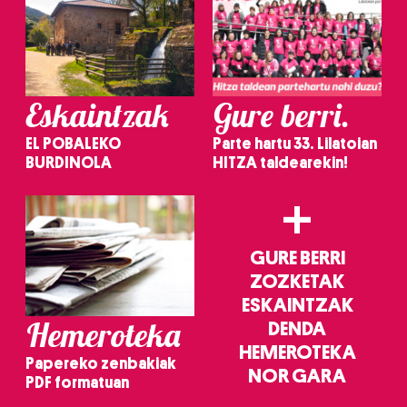
Eskaintzak
Gure berri.
EL POBALEKO
Parte hartu 33. Lilatoian
BURDINOLA
HITZA taldearekin!
+
GURE BERRI
ZOZKETAK
ESKAINTZAK
Hemeroteka
DENDA
HEMEROTEKA
Papereko zenbakiak
NOR GARA
PDF formatuan