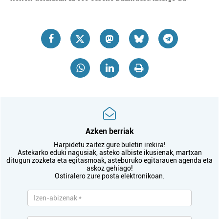
Azken berriak
Harpidetu zaitez gure buletin irekira!
Astekarko eduki nagusiak, asteko albiste ikusienak, martxan
ditugun zozketa eta egitasmoak, asteburuko egitarauen agenda eta
askoz gehiago!
Ostiralero zure posta elektronikoan.