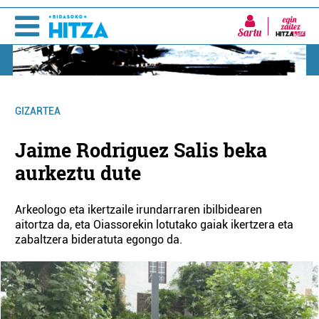
Sartu
GIZARTEA
Jaime Rodriguez Salis beka
aurkeztu dute
Arkeologo eta ikertzaile irundarraren ibilbidearen
aitortza da, eta Oiassorekin lotutako gaiak ikertzera eta
zabaltzera bideratuta egongo da.