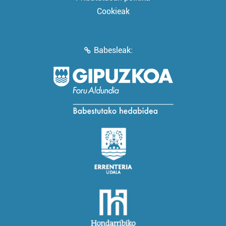
Cookieak
Babesleak: