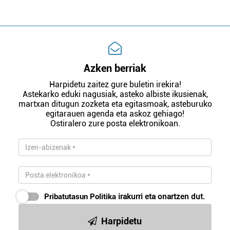
Azken berriak
Harpidetu zaitez gure buletin irekira!
Astekarko eduki nagusiak, asteko albiste ikusienak,
martxan ditugun zozketa eta egitasmoak, asteburuko
egitarauen agenda eta askoz gehiago!
Ostiralero zure posta elektronikoan.
Pribatutasun Politika
irakurri eta onartzen dut.
Harpidetu