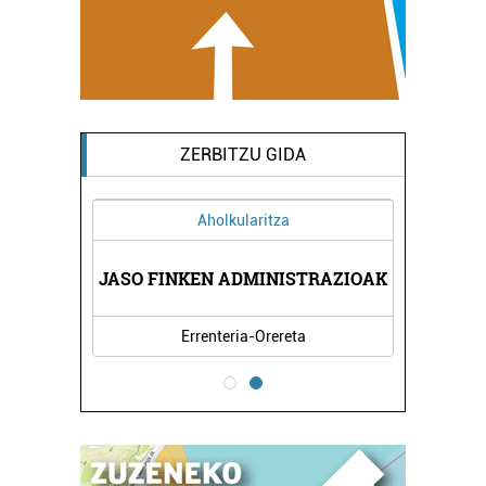
ZERBITZU GIDA
Aholkularitza
RITZA
JASO FINKEN ADMINISTRAZIOAK
ZUBI
Errenteria-Orereta