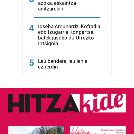
azoka, eskaintza
anitzarekin
4
Ioseba Amunarriz, Kofradia
edo Izugarria Konpartsa,
batek jasoko du Urrezko
Intsignia
5
Lau bandera, lau lehia
ezberdin