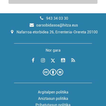
943 34 03 30
oarsobidasoa@hitza.eus
Nafarroa etorbidea 26, Errenteria-Orereta 20100
Nor gara
Argitalpen politika
Aniztasun politika
Pribatutasun politika