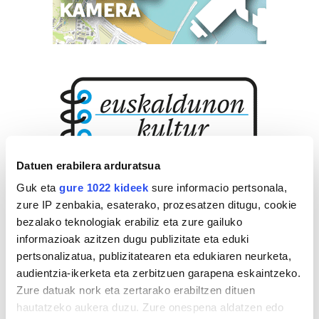
Datuen erabilera arduratsua
Guk eta
gure 1022 kideek
sure informacio pertsonala,
zure IP zenbakia, esaterako, prozesatzen ditugu, cookie
bezalako teknologiak erabiliz eta zure gailuko
informazioak azitzen dugu publizitate eta eduki
pertsonalizatua, publizitatearen eta edukiaren neurketa,
audientzia-ikerketa eta zerbitzuen garapena eskaintzeko.
Zure datuak nork eta zertarako erabiltzen dituen
hautatzeko aukera duzu. Zure onespena aldatzen edo