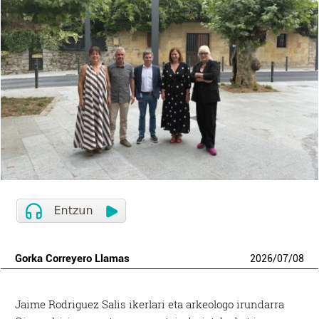
Gorka Correyero Llamas
2026
/
07
/
08
Jaime Rodriguez Salis ikerlari eta arkeologo irundarra