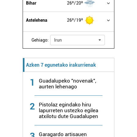
Bihar
26º
20º
Astelehena
26º
19º
Gehiago:
Irun
Azken 7 egunetako irakurrienak
1
Guadalupeko "novenak",
aurten lehenago
2
Pistolaz egindako hiru
lapurreten ustezko egilea
atxilotu dute Guadalupen
3
Garagardo artisauen