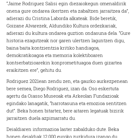
“Jaime Rodriguez Salisi egin diezaiokegun omenaldirik
onena gure ondarea ikertzen eta zabaltzen jarraitzea da”,
adierazi du Cristina Laborda alkateak. Bide beretik,
Goizane Alvarezek, Aldundiko Kultura ordezkariak,
adierazi du kultura ondarea guztion ondasuna dela. “Gure
historia ezagutzeak nor garen ulertzen laguntzen digu,
baina baita kontzientzia kritiko handiagoa,
demokratikoagoa eta memoria kolektiboaren
kontserbatzioarekin konprometituagoa duen gizartea
eraikitzen ere”, gehitu du.
Rodriguez 2021ean zendu zen, eta gaurko aurkezpenean
bere semea, Diego Rodriguez, izan da. Oso eskertuta
agertu da Oiasso Museoak eta Arkeolan Fundazioak
egindako lanagatik, “harrotasuna eta emozioa sentitzen
dut”. Beka honen bitartez, bere aitaren legatuak bizirik
jarraitzen duela azpimarratu du.
Deialdiaren informazioa laster zabalduko dute. Beka
honen deialdiak 12.000 euroko zuzkidura izango du.