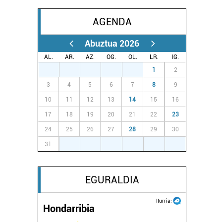
AGENDA
Abuztua 2026
AL.
AR.
AZ.
OG.
OL.
LR.
IG.
27
28
29
30
31
1
2
3
4
5
6
7
8
9
10
11
12
13
14
15
16
17
18
19
20
21
22
23
24
25
26
27
28
29
30
31
1
2
3
4
5
6
EGURALDIA
Iturria:
Hondarribia