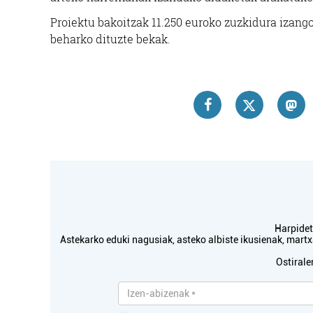
Errenteria-Orereta
Proiektu bakoitzak 11.250 euroko zuzkidura izango
beharko dituzte bekak.
Harpidetu
Astekarko eduki nagusiak, asteko albiste ikusienak, mar
Ostirale