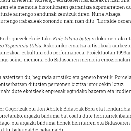
iaren eta memoria historikoaren garrantzia azpimarratzen d
dituzte aurtengo saridunak zeintzuk diren. Nuria Alzaga
urtengo irabazleak zoriondu nahi izan ditu: “Lurralde osoan
.
 Rodriguezek ekoizitako
Kafe kikara batean
dokumentala et
o Toponimia ttikia.
Askotariko emaitza artistikoak aurkeztu
ntzunezkoa, eskultura edo performancea. Proiektuotan 1993a
rungo soinu-memoria edo Bidasoaren memoria emozionalari
ztertzen du, begirada artistiko eta genero batetik. Porcel
ntserbatzen dituzten pertsonen bizitza istorioekin lotuz.
 nahi dute ekoizleek enpresak egindako baxeren eta irudie
Iturgintza
Oihalak
er Gogortzak eta Jon Abrilek Bidasoak Bera eta Hondarribia
rretarako, argazki bilduma bat osatu dute herritarrek ibaia
MENDIA ITURTXOKO
AMI OIHALAK
ago, eta argazki bilduma honek herritarren eta Bidasoaren
ditu, belaunaldiz belaunaldi.