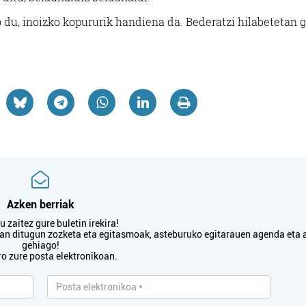
Oiartzun
Errenteria-Orereta
 du, inoizko kopururik handiena da. Bederatzi hilabetetan 
Azken berriak
 zaitez gure buletin irekira!
txan ditugun zozketa eta egitasmoak, asteburuko egitarauen agenda eta 
gehiago!
ro zure posta elektronikoan.