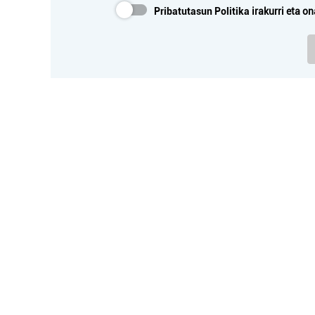
Pribatutasun Politika
irakurri eta on