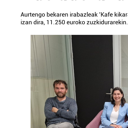
Aurtengo bekaren irabazleak 'Kafe kikar
izan dira, 11.250 euroko zuzkidurarekin.