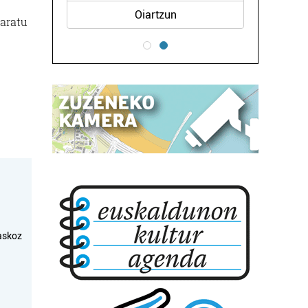
Oiartzun
garatu
askoz