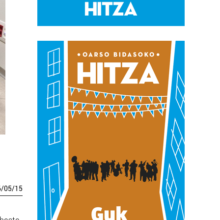
6
/
05
/
15
 beste