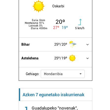
Oskarbi
20º
Euria:
0mm
Hezetasuna:
91%
Lainoak:
0%
27º
19º
5 km/h
Elurra:
4300m
Bihar
25º
20º
Astelehena
25º
19º
Gehiago:
Hondarribia
Azken 7 egunetako irakurrienak
1
Guadalupeko "novenak",