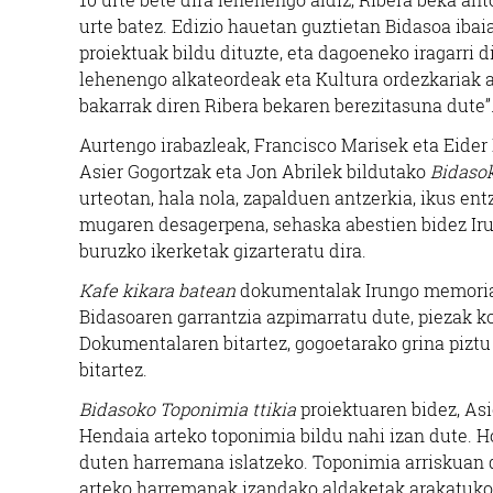
urte batez. Edizio hauetan guztietan Bidasoa iba
proiektuak bildu dituzte, eta dagoeneko iragarri 
lehenengo alkateordeak eta Kultura ordezkariak a
bakarrak diren Ribera bekaren berezitasuna dute”
Aurtengo irabazleak, Francisco Marisek eta Eider
Asier Gogortzak eta Jon Abrilek bildutako
Bidasok
urteotan, hala nola, zapalduen antzerkia, ikus e
mugaren desagerpena, sehaska abestien bidez I
buruzko ikerketak gizarteratu dira.
Kafe kikara batean
dokumentalak Irungo memoria a
Bidasoaren garrantzia azpimarratu dute, piezak ko
Dokumentalaren bitartez, gogoetarako grina piztu
bitartez.
Oihalak
Bidasoko Toponimia ttikia
proiektuaren bidez, Asi
Hendaia arteko toponimia bildu nahi izan dute. Ho
AMI OIHALAK
GAR
duten harremana islatzeko. Toponimia arriskuan d
arteko harremanak izandako aldaketak arakatuko 