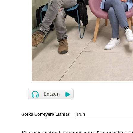
Gorka Correyero Llamas
Irun
10 urte bete dira lehenengo aldiz, Ribera beka ant