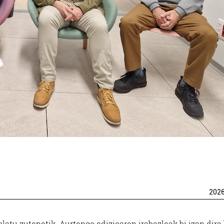
202
olatu zutenetik. Aurtengo edizioaren irabazleak bi izan dira