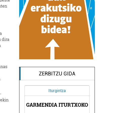
uten
a
 dira
n
anas
ZERBITZU GIDA
n
Iturgintza
-
rekin
GARMENDIA ITURTXOKO