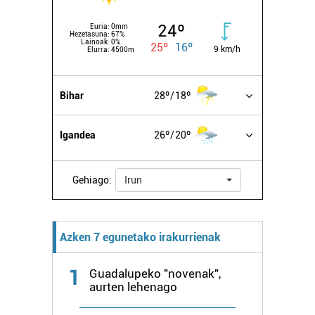
24º
Euria:
0mm
Hezetasuna:
67%
Lainoak:
0%
25º
16º
9 km/h
Elurra:
4500m
Bihar
28º
18º
Igandea
26º
20º
Gehiago:
Irun
Azken 7 egunetako irakurrienak
1
Guadalupeko "novenak",
aurten lehenago