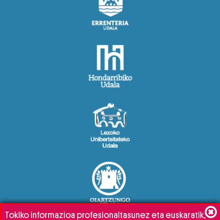
Tokiko informazioa profesionaltasunez eta euskaratik,