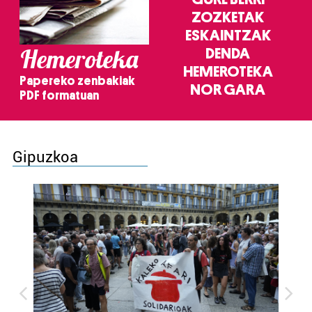
ZOZKETAK
ESKAINTZAK
Hemeroteka
DENDA
HEMEROTEKA
Papereko zenbakiak
NOR GARA
PDF formatuan
Gipuzkoa