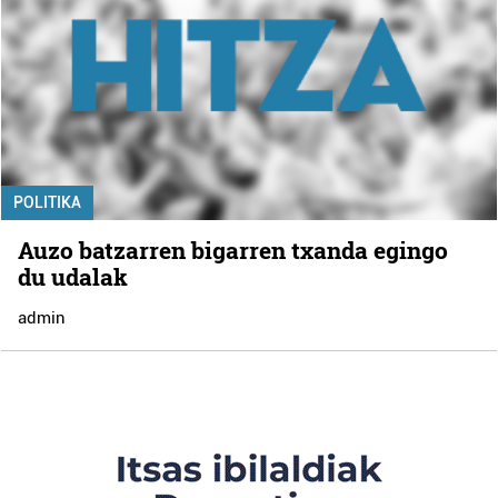
POLITIKA
Auzo batzarren bigarren txanda egingo
du udalak
admin