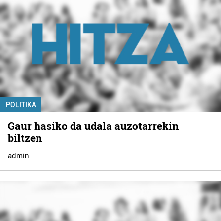
POLITIKA
Gaur hasiko da udala auzotarrekin
biltzen
admin