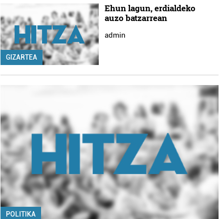
Ehun lagun, erdialdeko
auzo batzarrean
admin
GIZARTEA
POLITIKA