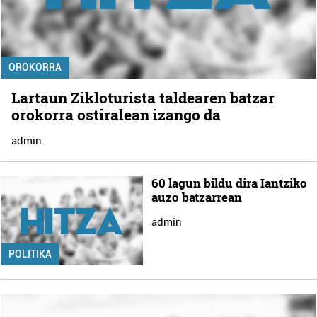
OROKORRA
Lartaun Zikloturista taldearen batzar
orokorra ostiralean izango da
admin
60 lagun bildu dira Iantziko
auzo batzarrean
admin
POLITIKA