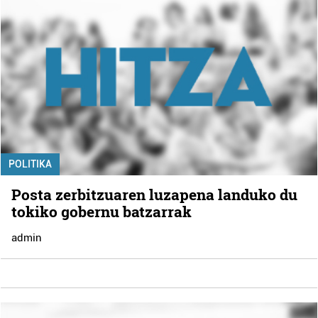
POLITIKA
Posta zerbitzuaren luzapena landuko du
tokiko gobernu batzarrak
admin