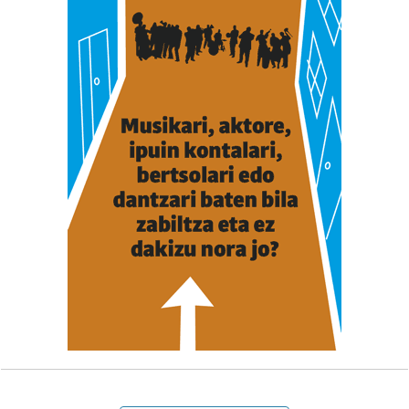
dezakezun ikusteko.
Lortu zure datu pertsonalak prozesatzeko moduari
buruzko informazio gehiago eta ezarri zure lehentasunak
datuen atalean. Edozein unetan alda edo ken dezakezu
zure baimena Cookieen adierazpenean.
Webgune honek cookie propioak eta hirugarrenen cookie-
fitxategiak erabiltzen ditu. Zure esperientzia eta
zerbitzuak hobetzeko asmoz, cookie teknologiaz
baliatzen gara. Ohar hau onartuz gero, teknologia hori
erabiltzeko baimen esplizitua ematen diguzu.
Gehiago
irakurri