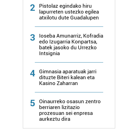
2
Pistolaz egindako hiru
lapurreten ustezko egilea
atxilotu dute Guadalupen
3
Ioseba Amunarriz, Kofradia
edo Izugarria Konpartsa,
batek jasoko du Urrezko
Intsignia
4
Gimnasia aparatuak jarri
dituzte Biteri kalean eta
Kasino Zaharran
5
Oinaurreko osasun zentro
berriaren lizitazio
prozesuan sei enpresa
aurkeztu dira