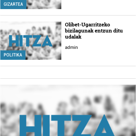
GIZARTEA
Olibet-Ugarritzeko
bizilagunak entzun ditu
udalak
admin
POLITIKA