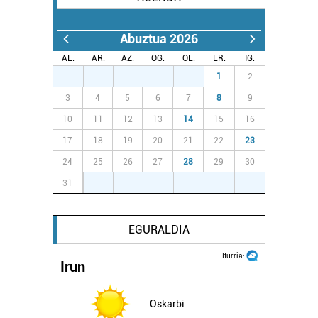
Abuztua 2026
AL.
AR.
AZ.
OG.
OL.
LR.
IG.
27
28
29
30
31
1
2
3
4
5
6
7
8
9
10
11
12
13
14
15
16
17
18
19
20
21
22
23
24
25
26
27
28
29
30
31
1
2
3
4
5
6
EGURALDIA
Iturria:
Irun
Oskarbi