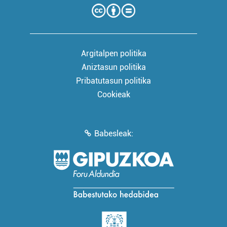
Argitalpen politika
Aniztasun politika
Pribatutasun politika
Cookieak
Babesleak: