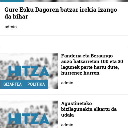
Gure Esku Dagoren batzar irekia izango
da bihar
admin
Fanderia eta Beraungo
auzo batzarretan 100 eta 30
lagunek parte hartu dute,
hurrenez hurren
admin
GIZARTEA
POLITIKA
Agustinetako
bizilagunekin elkartu da
udala
admin