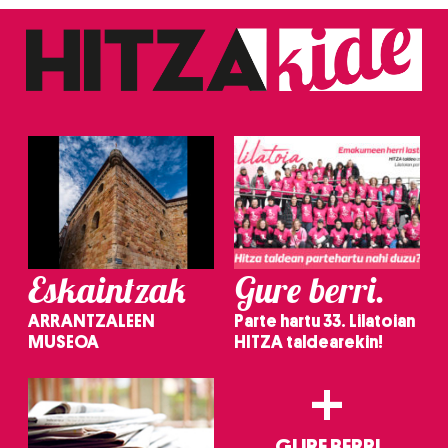
Eskaintzak
Gure berri.
ARRANTZALEEN
Parte hartu 33. Lilatoian
MUSEOA
HITZA taldearekin!
+
GURE BERRI