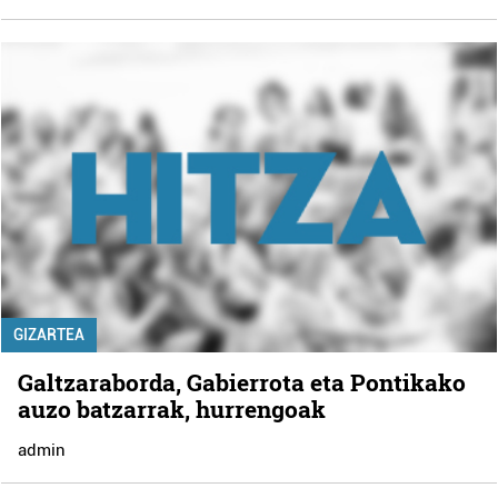
GIZARTEA
Galtzaraborda, Gabierrota eta Pontikako
auzo batzarrak, hurrengoak
admin