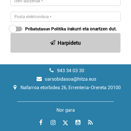
Pribatutasun Politika
irakurri eta onartzen dut.
Harpidetu
943 34 03 30
oarsobidasoa@hitza.eus
Nafarroa etorbidea 26, Errenteria-Orereta 20100
Nor gara