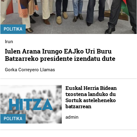
POLITIKA
Irun
Iulen Arana Irungo EAJko Uri Buru
Batzarreko presidente izendatu dute
Gorka Correyero Llamas
Euskal Herria Bidean
txostena landuko du
Sortuk asteleheneko
batzarrean
admin
POLITIKA