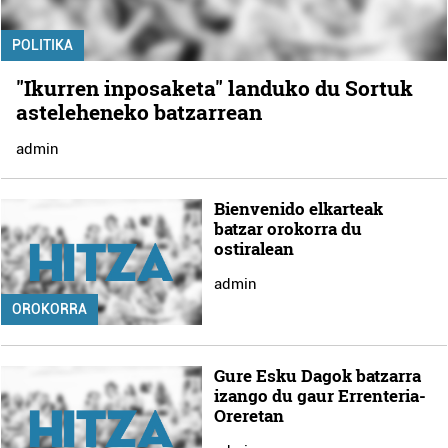
POLITIKA
"Ikurren inposaketa" landuko du Sortuk
asteleheneko batzarrean
admin
Bienvenido elkarteak
batzar orokorra du
ostiralean
admin
OROKORRA
Gure Esku Dagok batzarra
izango du gaur Errenteria-
Oreretan