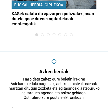
EUSKAL HERRIA, GIPUZKOA
KASek salatu du «jazarpen poliziala» jasan
Pa
dutela gose direnei ogitartekoak
da
emateagatik
«s
Azken berriak
Harpidetu zaitez gure buletin irekira!
Astekarko eduki nagusiak, asteko albiste ikusienak,
martxan ditugun zozketa eta egitasmoak, asteburuko
egitarauen agenda eta askoz gehiago!
Ostiralero zure posta elektronikoan.