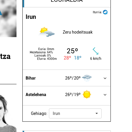
Iturria:
Irun
Zeru hodeitsuak
25º
Euria:
0mm
Hezetasuna:
64%
itza
Lainoak:
0%
28º
18º
6 km/h
Elurra:
4300m
Bihar
26º
20º
Astelehena
26º
19º
Gehiago:
Irun