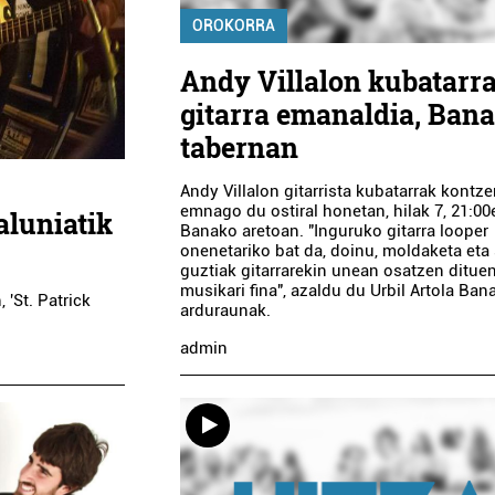
OROKORRA
Andy Villalon kubatarr
gitarra emanaldia, Ban
tabernan
Andy Villalon gitarrista kubatarrak kontze
emnago du ostiral honetan, hilak 7, 21:00
aluniatik
Banako aretoan. "Inguruko gitarra looper
onenetariko bat da, doinu, moldaketa eta
guztiak gitarrarekin unean osatzen ditue
musikari fina", azaldu du Urbil Artola Ba
 'St. Patrick
arduraunak.
admin