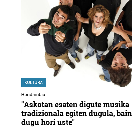
KULTURA
Hondarribia
"Askotan esaten digute musika
tradizionala egiten dugula, bai
dugu hori uste"