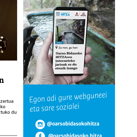
on
tzertua
iko
ztuko du