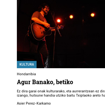
KULTURA
Hondarribia
Agur Banako, betiko
Ez dira garai onak kulturarako, eta aurrerantzean ez di
izango, hutsune handia utziko baitu Txiplaoko areto h
Asier Perez-Karkamo