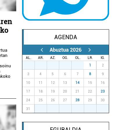
aren
ako
AGENDA
Abuztua 2026
rtua
etan
AL.
AR.
AZ.
OG.
OL.
LR.
IG.
27
28
29
30
31
1
2
 soinu
n
3
4
5
6
7
8
9
nakoko
10
11
12
13
14
15
16
17
18
19
20
21
22
23
24
25
26
27
28
29
30
31
1
2
3
4
5
6
EGURALDIA