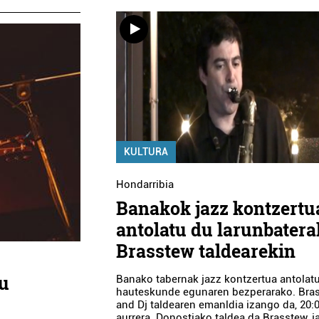
KULTURA
Hondarribia
Banakok jazz kontzertu
antolatu du larunbatera
Brasstew taldearekin
du
Banako tabernak jazz kontzertua antolat
hauteskunde egunaren bezperarako. Bra
and Dj taldearen emanldia izango da, 20:0
aurrera. Donostiako taldea da Brasstew, j