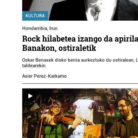
KULTURA
Hondarribia
,
Irun
Rock hilabetea izango da apiril
Banakon, ostiraletik
Oskar Benasek disko berria aurkeztuko du ostiralean, 
taldearekin
Asier Perez-Karkamo