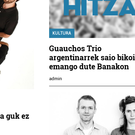
KULTURA
Guauchos Trio
argentinarrek saio biko
emango dute Banakon
admin
na guk ez