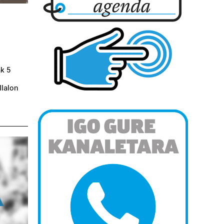
ak 5
llalon