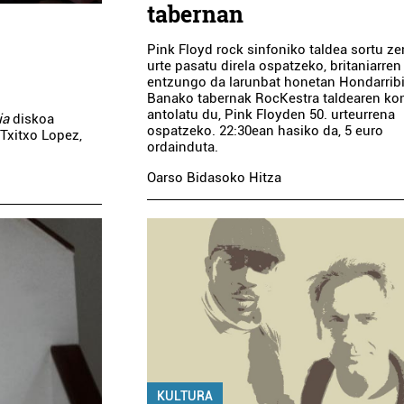
tabernan
CASAMAYOR
ESNOIZ
Pink Floyd rock sinfoniko taldea sortu ze
JANTZIGINTZAK
urte pasatu direla ospatzeko, britaniarre
entzungo da larunbat honetan Hondarrib
Errenteria-Orereta
O
Banako tabernak RocKestra taldearen ko
antolatu du, Pink Floyden 50. urteurrena
ia
diskoa
ospatzeko. 22:30ean hasiko da, 5 euro
 Txitxo Lopez,
ordainduta.
Oarso Bidasoko Hitza
KULTURA