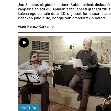
Jon Sanchezek gidatzen duen Rubio taldeak diskoa fi
kanpaina abiatu du. Apirilan zazpi abesti grabatu zitu
kalean egotea nahi dute, CD-digipack formatuan. Lar
Banakon joko dute, Boogie Van oreretarrekin batera.
Asier Perez-Karkamo
KULTURA
Ostalaritza