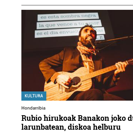
KULTURA
Hondarribia
Rubio hirukoak Banakon joko 
larunbatean, diskoa helburu