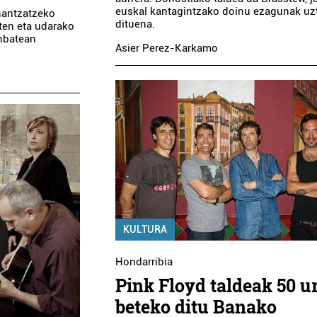
euskal kantagintzako doinu ezagunak uz
nantzatzeko
dituena.
zten eta udarako
unbatean
Asier Perez-Karkamo
KULTURA
Hondarribia
Pink Floyd taldeak 50 u
beteko ditu Banako
Arropa dendak
Ost