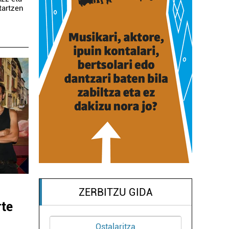
tartzen
ZERBITZU GIDA
rte
alaritza
Arropa dendak