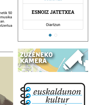
CASAMAYOR
 JATETXEA
netik 50
JANTZIGINTZAK
n musika
ian.
iartzun
Errenteria-Orereta
ntzertua