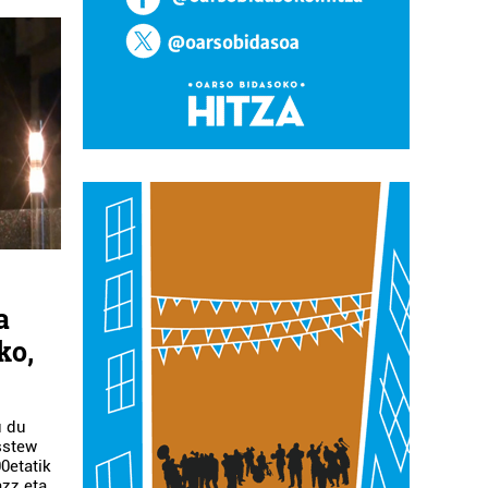
a
ko,
u du
sstew
0etatik
azz eta