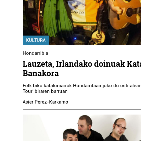
KULTURA
Hondarribia
Lauzeta, Irlandako doinuak Kat
Banakora
Folk biko kataluniarrak Hondarribian joko du ostiralean,
Tour' biraren barruan
Asier Perez-Karkamo