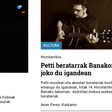
KULTURA
Hondarribia
Petti beratarrak Banak
joko du igandean
Petti
musikari eta abeslari beratarrak kon
emango du igandean, hilak 14, Hondarrib
Banako tabernan.
Astirtitan
diskoa aurke
beratarrak.
ra hobeak
andiak.
Asier Perez-Karkamo