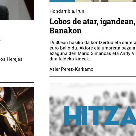
Hondarribia
,
Irun
Lobos de atar, igandean,
Banakon
a
19:30ean hasiko da kontzertua eta sarrer
euro balio du. Aktore eta umorista bezala
ezaguna den Mario Simancas eta Andy Vi
dira taldeko kideak.
Los Herejes
Asier Perez-Karkamo