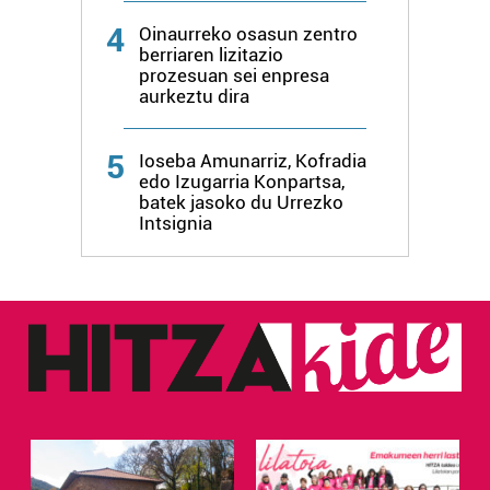
4
Oinaurreko osasun zentro
berriaren lizitazio
prozesuan sei enpresa
aurkeztu dira
5
Ioseba Amunarriz, Kofradia
edo Izugarria Konpartsa,
batek jasoko du Urrezko
Intsignia