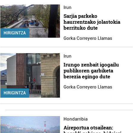
Irun
Sarjia parkeko
haurrentzako jolastokia
berrituko dute
HIRIGINTZA
Gorka Correyero Llamas
Irun
Irungo zenbait igogailu
publikoren garbiketa
berezia egingo dute
Gorka Correyero Llamas
HIRIGINTZA
Hondarribia
Aireportua otsailean: