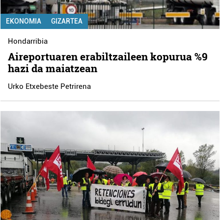
EKONOMIA
GIZARTEA
Hondarribia
Aireportuaren erabiltzaileen kopurua %9
hazi da maiatzean
Urko Etxebeste Petrirena