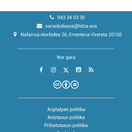
943 34 03 30
oarsobidasoa@hitza.eus
Nafarroa etorbidea 26, Errenteria-Orereta 20100
Nor gara
Argitalpen politika
Aniztasun politika
Pribatutasun politika