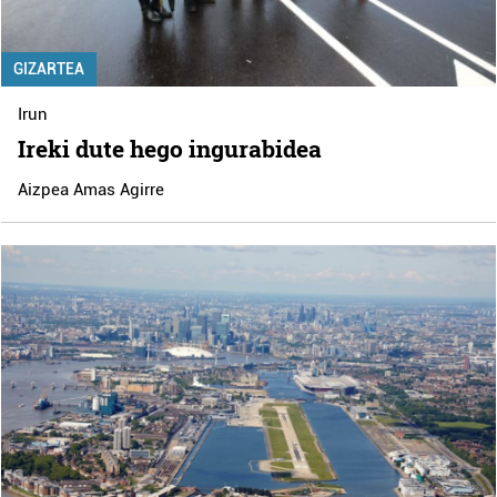
GIZARTEA
Irun
Ireki dute hego ingurabidea
Aizpea Amas Agirre