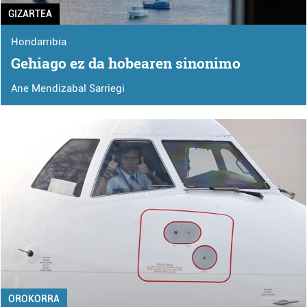
GIZARTEA
Hondarribia
Gehiago ez da hobearen sinonimo
Ane Mendizabal Sarriegi
OROKORRA