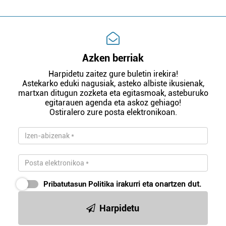
Azken berriak
Harpidetu zaitez gure buletin irekira!
Astekarko eduki nagusiak, asteko albiste ikusienak,
martxan ditugun zozketa eta egitasmoak, asteburuko
egitarauen agenda eta askoz gehiago!
Ostiralero zure posta elektronikoan.
Pribatutasun Politika
irakurri eta onartzen dut.
Harpidetu