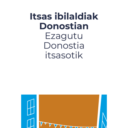
Bazkide batzuek ez dizute baimenik eskatzen, eta beren
interes komertzial legitimoetan babesten dira. Ikusi gure
bazkideen zerrenda, beren ustez zein helburutarako
duten interes legitimoa eta horren aurka nola egin
dezakezun ikusteko.
Lortu zure datu pertsonalak prozesatzeko moduari
buruzko informazio gehiago eta ezarri zure lehentasunak
datuen atalean. Edozein unetan alda edo ken dezakezu
zure baimena Cookieen adierazpenean.
Webgune honek cookie propioak eta hirugarrenen cookie-
fitxategiak erabiltzen ditu. Zure esperientzia eta
zerbitzuak hobetzeko asmoz, cookie teknologiaz
baliatzen gara. Ohar hau onartuz gero, teknologia hori
erabiltzeko baimen esplizitua ematen diguzu.
Gehiago
irakurri