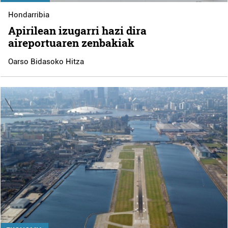
Hondarribia
Apirilean izugarri hazi dira
aireportuaren zenbakiak
Oarso Bidasoko Hitza