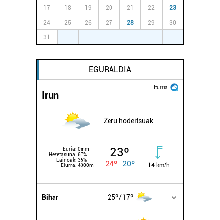
17
18
19
20
21
22
23
24
25
26
27
28
29
30
31
1
2
3
4
5
6
EGURALDIA
Iturria:
Irun
Zeru hodeitsuak
23º
Euria:
0mm
Hezetasuna:
67%
Lainoak:
35%
24º
20º
14 km/h
Elurra:
4300m
Bihar
25º
17º