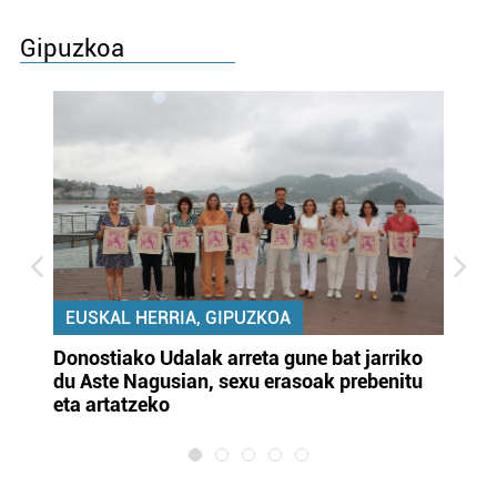
Gipuzkoa
EUSKAL HERRIA, GIPUZKOA
Donostiako Udalak arreta gune bat jarriko
Ur
du Aste Nagusian, sexu erasoak prebenitu
es
eta artatzeko
lu