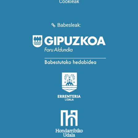
Cookieak
Babesleak: