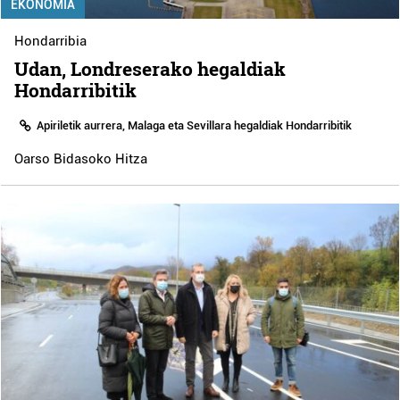
EKONOMIA
Hondarribia
Udan, Londreserako hegaldiak
Hondarribitik
Apiriletik aurrera, Malaga eta Sevillara hegaldiak Hondarribitik
Oarso Bidasoko Hitza