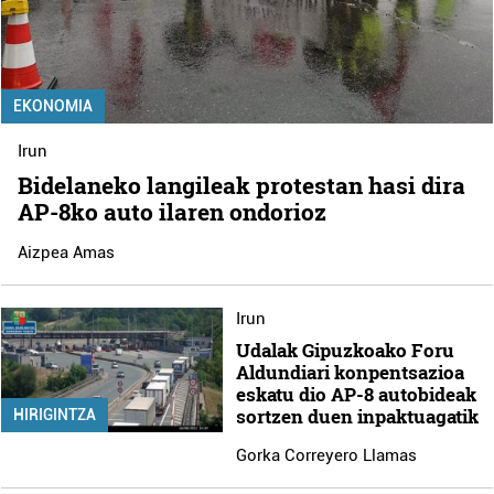
EKONOMIA
Irun
Bidelaneko langileak protestan hasi dira
AP-8ko auto ilaren ondorioz
Aizpea Amas
Irun
Udalak Gipuzkoako Foru
Aldundiari konpentsazioa
eskatu dio AP-8 autobideak
sortzen duen inpaktuagatik
HIRIGINTZA
Gorka Correyero Llamas