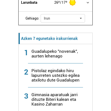
Larunbata
26º
17º
Gehiago:
Irun
Azken 7 egunetako irakurrienak
1
Guadalupeko "novenak",
aurten lehenago
2
Pistolaz egindako hiru
lapurreten ustezko egilea
atxilotu dute Guadalupen
3
Gimnasia aparatuak jarri
dituzte Biteri kalean eta
Kasino Zaharran