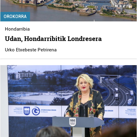
OROKORRA
Hondarribia
Udan, Hondarribitik Londresera
Urko Etxebeste Petrirena