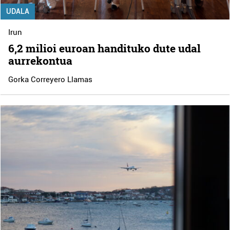
UDALA
Irun
6,2 milioi euroan handituko dute udal
aurrekontua
Gorka Correyero Llamas