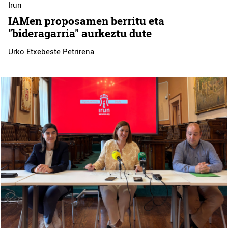
Irun
IAMen proposamen berritu eta
"bideragarria" aurkeztu dute
Urko Etxebeste Petrirena