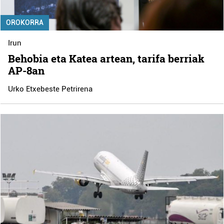
OROKORRA
Irun
Behobia eta Katea artean, tarifa berriak
AP-8an
Urko Etxebeste Petrirena