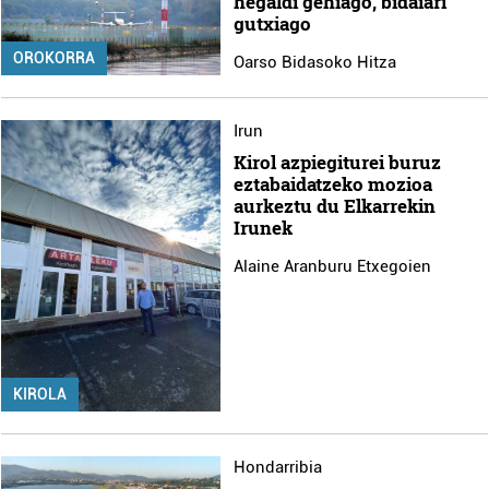
hegaldi gehiago, bidaiari
gutxiago
OROKORRA
Oarso Bidasoko Hitza
Irun
Kirol azpiegiturei buruz
eztabaidatzeko mozioa
aurkeztu du Elkarrekin
Irunek
Alaine Aranburu Etxegoien
KIROLA
Hondarribia