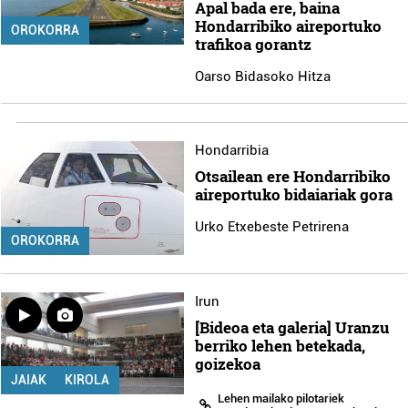
Apal bada ere, baina
Hondarribiko aireportuko
OROKORRA
trafikoa gorantz
Oarso Bidasoko Hitza
Hondarribia
Otsailean ere Hondarribiko
aireportuko bidaiariak gora
Urko Etxebeste Petrirena
OROKORRA
Irun
[Bideoa eta galeria] Uranzu
berriko lehen betekada,
goizekoa
JAIAK
KIROLA
Lehen mailako pilotariek