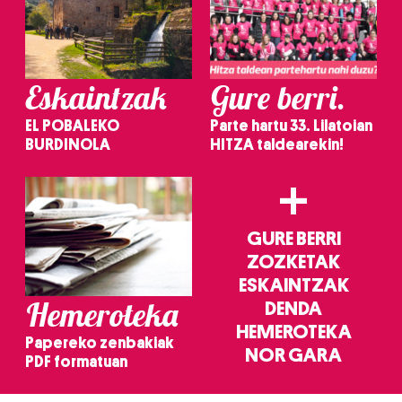
Eskaintzak
Gure berri.
EL POBALEKO
Parte hartu 33. Lilatoian
BURDINOLA
HITZA taldearekin!
+
GURE BERRI
ZOZKETAK
ESKAINTZAK
Hemeroteka
DENDA
HEMEROTEKA
Papereko zenbakiak
NOR GARA
PDF formatuan