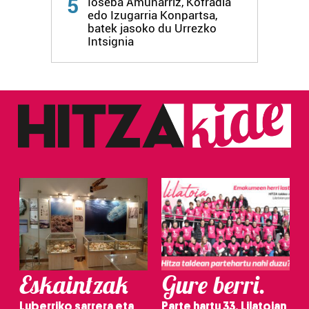
5
Ioseba Amunarriz, Kofradia
edo Izugarria Konpartsa,
batek jasoko du Urrezko
Intsignia
Eskaintzak
Gure berri.
Luberriko sarrera eta
Parte hartu 33. Lilatoian