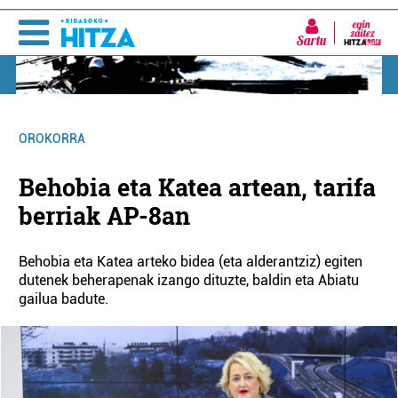
Sartu
OROKORRA
Behobia eta Katea artean, tarifa
berriak AP-8an
Behobia eta Katea arteko bidea (eta alderantziz) egiten
dutenek beherapenak izango dituzte, baldin eta Abiatu
gailua badute.