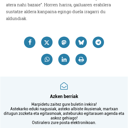
atera nahi bazaie”. Horren harira, gailuaren erabilera
sustatze aldera kanpaina egingo duela iragarri du
aldundiak.
Azken berriak
Harpidetu zaitez gure buletin irekira!
Astekarko eduki nagusiak, asteko albiste ikusienak, martxan
ditugun zozketa eta egitasmoak, asteburuko egitarauen agenda eta
askoz gehiago!
Ostiralero zure posta elektronikoan.