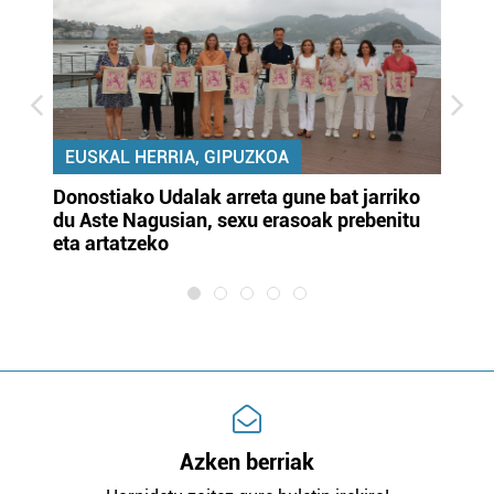
EUSKAL HERRIA, GIPUZKOA
Donostiako Udalak arreta gune bat jarriko
Ur
du Aste Nagusian, sexu erasoak prebenitu
es
eta artatzeko
lu
Azken berriak