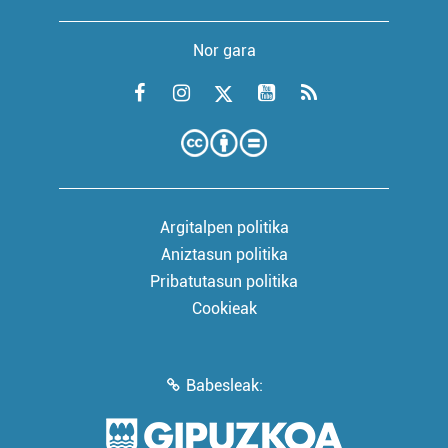
Nor gara
Argitalpen politika
Aniztasun politika
Pribatutasun politika
Cookieak
Babesleak: