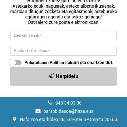
Harpidetu zaitez gure buletin irekira!
Astekarko eduki nagusiak, asteko albiste ikusienak,
martxan ditugun zozketa eta egitasmoak, asteburuko
egitarauen agenda eta askoz gehiago!
Ostiralero zure posta elektronikoan.
Pribatutasun Politika
irakurri eta onartzen dut.
Harpidetu
943 34 03 30
oarsobidasoa@hitza.eus
Nafarroa etorbidea 26, Errenteria-Orereta 20100