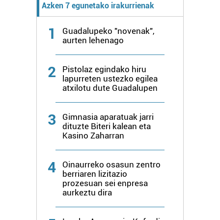
Azken 7 egunetako irakurrienak
1
Guadalupeko "novenak",
aurten lehenago
2
Pistolaz egindako hiru
lapurreten ustezko egilea
atxilotu dute Guadalupen
3
Gimnasia aparatuak jarri
dituzte Biteri kalean eta
Kasino Zaharran
4
Oinaurreko osasun zentro
berriaren lizitazio
prozesuan sei enpresa
aurkeztu dira