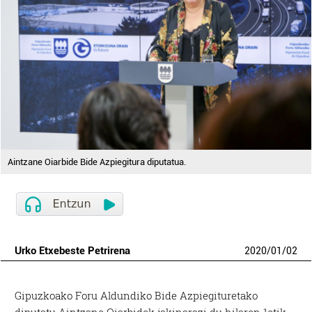
Aintzane Oiarbide Bide Azpiegitura diputatua.
Urko Etxebeste Petrirena
2020
/
01
/
02
Gipuzkoako Foru Aldundiko Bide Azpiegituretako