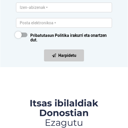
Pribatutasun Politika
irakurri eta onartzen
dut.
Harpidetu