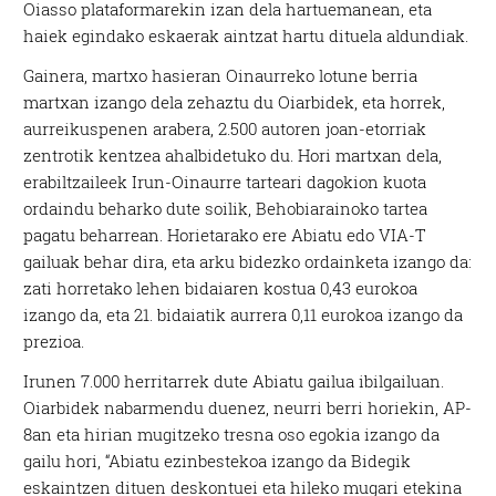
Oiasso plataformarekin izan dela hartuemanean, eta
haiek egindako eskaerak aintzat hartu dituela aldundiak.
Gainera, martxo hasieran Oinaurreko lotune berria
martxan izango dela zehaztu du Oiarbidek, eta horrek,
aurreikuspenen arabera, 2.500 autoren joan-etorriak
zentrotik kentzea ahalbidetuko du. Hori martxan dela,
erabiltzaileek Irun-Oinaurre tarteari dagokion kuota
ordaindu beharko dute soilik, Behobiarainoko tartea
pagatu beharrean. Horietarako ere Abiatu edo VIA-T
gailuak behar dira, eta arku bidezko ordainketa izango da:
zati horretako lehen bidaiaren kostua 0,43 eurokoa
izango da, eta 21. bidaiatik aurrera 0,11 eurokoa izango da
prezioa.
Irunen 7.000 herritarrek dute Abiatu gailua ibilgailuan.
Oiarbidek nabarmendu duenez, neurri berri horiekin, AP-
8an eta hirian mugitzeko tresna oso egokia izango da
gailu hori, “Abiatu ezinbestekoa izango da Bidegik
eskaintzen dituen deskontuei eta hileko mugari etekina