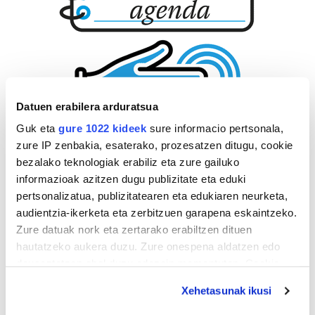
Datuen erabilera arduratsua
Guk eta
gure 1022 kideek
sure informacio pertsonala,
zure IP zenbakia, esaterako, prozesatzen ditugu, cookie
bezalako teknologiak erabiliz eta zure gailuko
informazioak azitzen dugu publizitate eta eduki
pertsonalizatua, publizitatearen eta edukiaren neurketa,
audientzia-ikerketa eta zerbitzuen garapena eskaintzeko.
Zure datuak nork eta zertarako erabiltzen dituen
hautatzeko aukera duzu. Zure onespena aldatzen edo
deuseztatzen ahal duzu edozein momentutan, Cookie
deklaraziotik edo Privacy triggerean klikatuz.
Xehetasunak ikusi
If you allow, we would also like to: