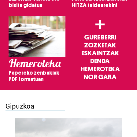
bisita gidatua
HITZA taldearekin!
+
GURE BERRI
ZOZKETAK
ESKAINTZAK
Hemeroteka
DENDA
HEMEROTEKA
Papereko zenbakiak
NOR GARA
PDF formatuan
Gipuzkoa