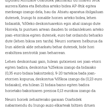
diputatu Aintzane Oiarbidek jakinarazi du hilaren 1etik
aurrera Katea eta Behobia arteko bidea AP-8tik egitea
merkeago izango dela, hau da: Abiatu aparatua ibilgailuan
dutenek, Irungo bi zonalde horien arteko bidea, lehen
bidaiatik, %50eko deskontuarekin egin ahal izango dute.
Horrela, bi puntuen artean dauden bi ordainlekuen arteko
joan-etorrikoa egiten dutenek, euro bat ordaindu beharko
dute (lehen bikoa zen tarifa). Neurri sortaren helburua da
Irun alderik alde zeharkatu behar dutenek, bide hori
erabiltzea zentrotik joan beharrean.
Lehen deskontuaz gain, hilean gutxienez sei joan-etorri
egiten badira, deskontua %25ekoa izango da bidaiako
(0,35 euro bidaia bakoitzeko); 9-20 tartekoa bada joan-
etorrien kopurua, deskontua %55koa izango da (0,23 euro
bidaiako), eta hilean 21 bidaia baino egiten badira
horietako bakoitzaren prezioa 0,13 eurokoa izango da.
Neurri horiek zehazterako garaian Oiarbidek
nabarmendu du Irungo auzo elkarteak biltzen dituen