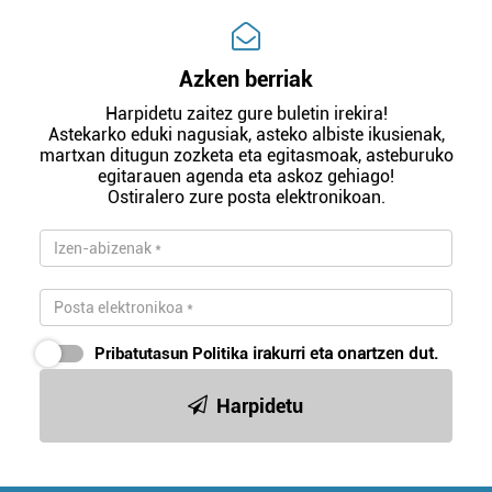
Azken berriak
Harpidetu zaitez gure buletin irekira!
Astekarko eduki nagusiak, asteko albiste ikusienak,
martxan ditugun zozketa eta egitasmoak, asteburuko
egitarauen agenda eta askoz gehiago!
Ostiralero zure posta elektronikoan.
Pribatutasun Politika
irakurri eta onartzen dut.
Harpidetu