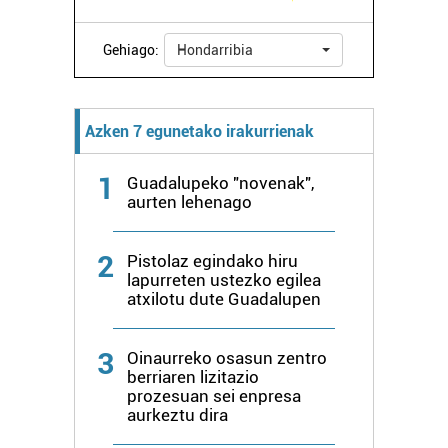
Gehiago:
Hondarribia
Azken 7 egunetako irakurrienak
1
Guadalupeko "novenak",
aurten lehenago
2
Pistolaz egindako hiru
lapurreten ustezko egilea
atxilotu dute Guadalupen
3
Oinaurreko osasun zentro
berriaren lizitazio
prozesuan sei enpresa
aurkeztu dira