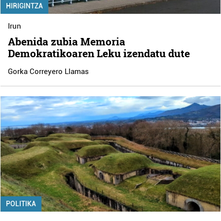
HIRIGINTZA
Irun
Abenida zubia Memoria
Demokratikoaren Leku izendatu dute
Gorka Correyero Llamas
POLITIKA