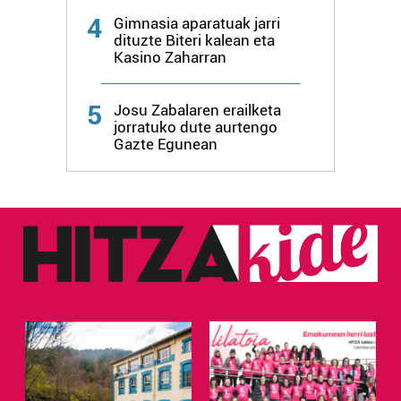
4
Gimnasia aparatuak jarri
dituzte Biteri kalean eta
Kasino Zaharran
5
Josu Zabalaren erailketa
jorratuko dute aurtengo
Gazte Egunean