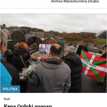
Ainhoa Mariezkurrena Etxabe
POLITIKA
Irun
Kepa Ordoki gogoan