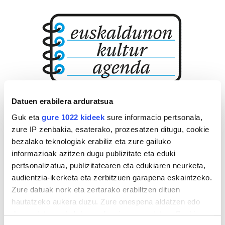
Datuen erabilera arduratsua
Guk eta
gure 1022 kideek
sure informacio pertsonala,
zure IP zenbakia, esaterako, prozesatzen ditugu, cookie
bezalako teknologiak erabiliz eta zure gailuko
informazioak azitzen dugu publizitate eta eduki
pertsonalizatua, publizitatearen eta edukiaren neurketa,
audientzia-ikerketa eta zerbitzuen garapena eskaintzeko.
Zure datuak nork eta zertarako erabiltzen dituen
hautatzeko aukera duzu. Zure onespena aldatzen edo
deuseztatzen ahal duzu edozein momentutan, Cookie