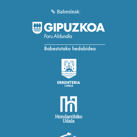
Babesleak: