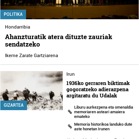
POLITIKA
Hondarribia
Ahanzturatik atera dituzte zauriak
sendatzeko
Ikerne Zarate Gartziarena
Irun
1936ko gerraren biktimak
gogoratzeko adierazpena
argitaratu du Udalak
GIZARTEA
Liburu aurkezpena eta omenaldia
memoriaren asteari amaiera
emateko
Memoria historikoa landuko dute
aste honetan Irunen