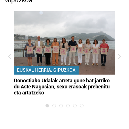
Gipuzkoa
EUSKAL HERRIA, GIPUZKOA
Donostiako Udalak arreta gune bat jarriko
Ur
du Aste Nagusian, sexu erasoak prebenitu
es
eta artatzeko
lu