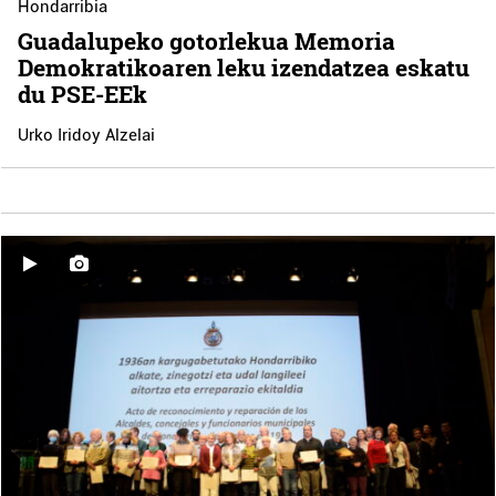
Hondarribia
Guadalupeko gotorlekua Memoria
Demokratikoaren leku izendatzea eskatu
du PSE-EEk
Urko Iridoy Alzelai