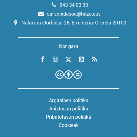
943 34 03 30
oarsobidasoa@hitza.eus
Nafarroa etorbidea 26, Errenteria-Orereta 20100
Nor gara
Argitalpen politika
Aniztasun politika
Pribatutasun politika
Cookieak