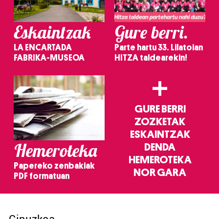
Eskaintzak
Gure berri.
LA ENCARTADA
Parte hartu 33. Lilatoian
FABRIKA-MUSEOA
HITZA taldearekin!
+
GURE BERRI
ZOZKETAK
ESKAINTZAK
Hemeroteka
DENDA
HEMEROTEKA
Papereko zenbakiak
NOR GARA
PDF formatuan