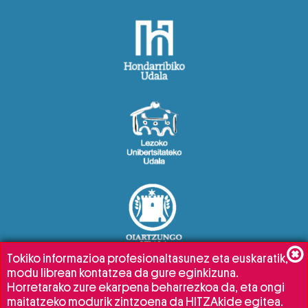
Tokiko informazioa profesionaltasunez eta euskaratik,
modu librean kontatzea da gure eginkizuna.
Horretarako zure ekarpena beharrezkoa da, eta ongi
maitatzeko modurik zintzoena da HITZAkide egitea.