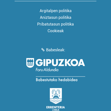
Argitalpen politika
Aniztasun politika
Pribatutasun politika
Cookieak
Babesleak: