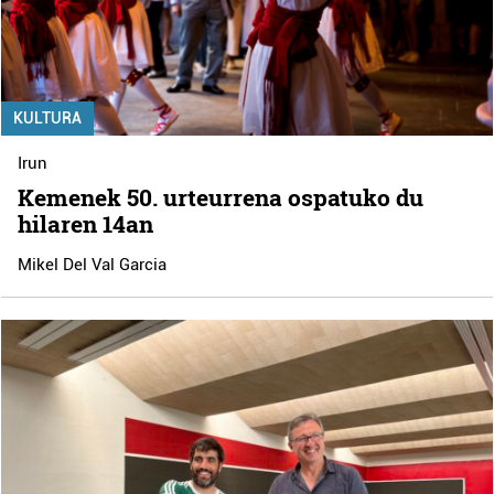
KULTURA
Irun
Kemenek 50. urteurrena ospatuko du
hilaren 14an
Mikel Del Val Garcia