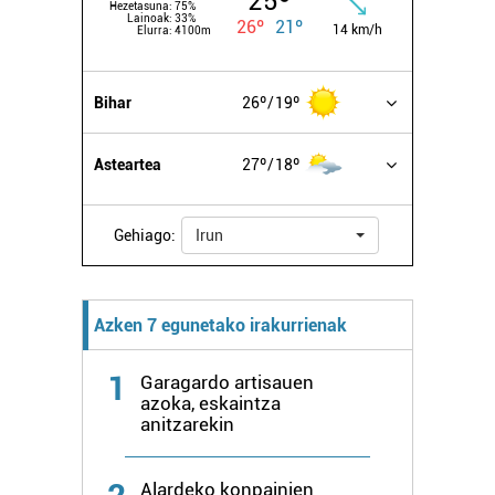
25º
Hezetasuna:
75%
Lainoak:
33%
26º
21º
14 km/h
Elurra:
4100m
Bihar
26º
19º
Asteartea
27º
18º
Gehiago:
Irun
Azken 7 egunetako irakurrienak
1
Garagardo artisauen
azoka, eskaintza
anitzarekin
Alardeko konpainien