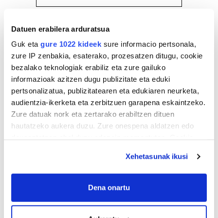
Datuen erabilera arduratsua
Guk eta
gure 1022 kideek
sure informacio pertsonala,
zure IP zenbakia, esaterako, prozesatzen ditugu, cookie
bezalako teknologiak erabiliz eta zure gailuko
informazioak azitzen dugu publizitate eta eduki
pertsonalizatua, publizitatearen eta edukiaren neurketa,
audientzia-ikerketa eta zerbitzuen garapena eskaintzeko.
Zure datuak nork eta zertarako erabiltzen dituen
hautatzeko aukera duzu. Zure onespena aldatzen edo
deuseztatzen ahal duzu edozein momentutan, Cookie
deklaraziotik edo Privacy triggerean klikatuz.
Xehetasunak ikusi
If you allow, we would also like to:
Collect information about your geographical
Dena onartu
location which can be accurate to within several
meters