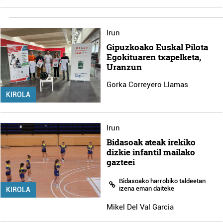
Irun
Gipuzkoako Euskal Pilota
Egokituaren txapelketa,
Uranzun
Gorka Correyero Llamas
KIROLA
Irun
Bidasoak ateak irekiko
dizkie infantil mailako
gazteei
Bidasoako harrobiko taldeetan
izena eman daiteke
KIROLA
Mikel Del Val Garcia