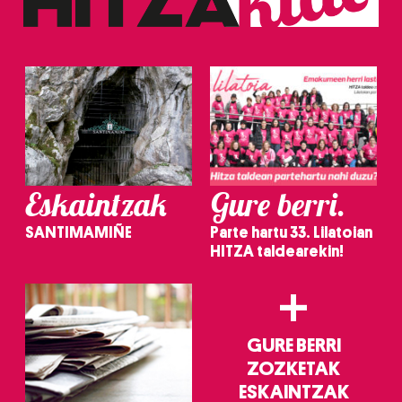
Eskaintzak
Gure berri.
SANTIMAMIÑE
Parte hartu 33. Lilatoian
HITZA taldearekin!
+
GURE BERRI
ZOZKETAK
ESKAINTZAK