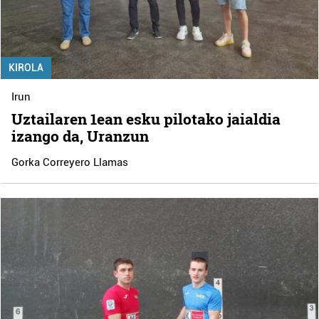
KIROLA
Irun
Uztailaren 1ean esku pilotako jaialdia
izango da, Uranzun
Gorka Correyero Llamas