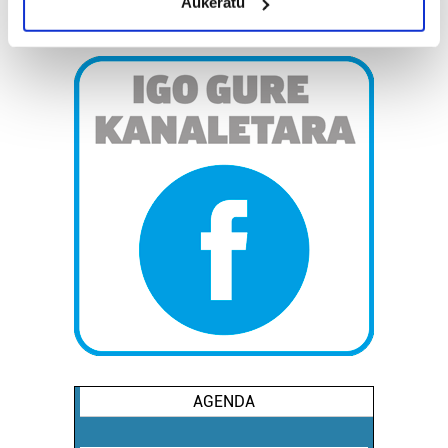
Aukeratu
Identify your device by actively scanning it for
specific characteristics (fingerprinting)
Find out more about how your personal data is processed
and set your preferences in the
details section
.
Guk eta gure bazkideek zure datu pertsonalak
prozesatzen ditugu, zure IP zenbakia, besteak beste,
teknologia erabiliz, cookieak adibidez, iragarki eta eduki
pertsonalizatuak eskaintzeko, iragarkiak eta edukia
neurtzeko, jendeari buruzko informazioa biltzeko eta
produktuak garatzeko. Zure datuak nork eta zertarako
erabiltzen dituen hauta dezakezu.
Bazkide batzuek ez dizute baimenik eskatzen, eta beren
interes komertzial legitimoetan babesten dira. Ikusi gure
bazkideen zerrenda, beren ustez zein helburutarako
duten interes legitimoa eta horren aurka nola egin
AGENDA
dezakezun ikusteko.