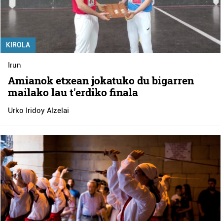
KIROLA
Irun
Amianok etxean jokatuko du bigarren
mailako lau t'erdiko finala
Urko Iridoy Alzelai