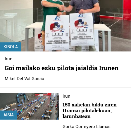
KIROLA
Irun
Goi mailako esku pilota jaialdia Irunen
Mikel Del Val Garcia
Irun
150 xakelari bildu ziren
Uranzu pilotalekuan,
AISIA
larunbatean
Gorka Correyero Llamas