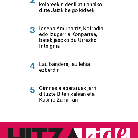
2
koloreekin desfilatu ahalko
dute Jaizkibelgo kideek
3
Ioseba Amunarriz, Kofradia
edo Izugarria Konpartsa,
batek jasoko du Urrezko
Intsignia
4
Lau bandera, lau lehia
ezberdin
5
Gimnasia aparatuak jarri
dituzte Biteri kalean eta
Kasino Zaharran