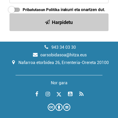
Pribatutasun Politika
irakurri eta onartzen dut.
Harpidetu
943 34 03 30
oarsobidasoa@hitza.eus
Nafarroa etorbidea 26, Errenteria-Orereta 20100
Nor gara