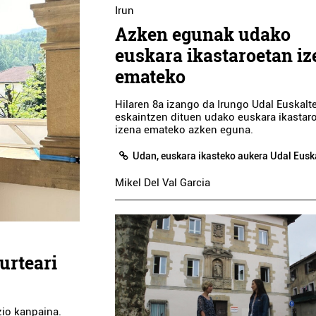
Irun
Azken egunak udako
euskara ikastaroetan i
emateko
Hilaren 8a izango da Irungo Udal Euskalt
eskaintzen dituen udako euskara ikastar
izena emateko azken eguna.
Udan, euskara ikasteko aukera Udal Eusk
Mikel Del Val Garcia
urteari
zio kanpaina.