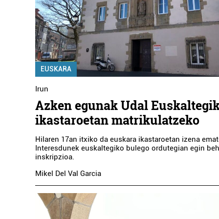
EUSKARA
Irun
Azken egunak Udal Euskaltegi
ikastaroetan matrikulatzeko
Hilaren 17an itxiko da euskara ikastaroetan izena ema
Interesdunek euskaltegiko bulego ordutegian egin be
inskripzioa.
Mikel Del Val Garcia