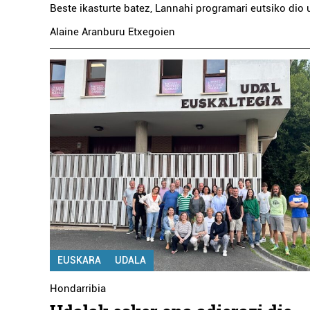
Beste ikasturte batez, Lannahi programari eutsiko dio 
Alaine Aranburu Etxegoien
EUSKARA
UDALA
Hondarribia