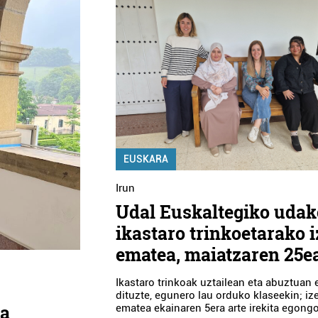
EUSKARA
Irun
Udal Euskaltegiko udak
ikastaro trinkoetarako 
ematea, maiatzaren 25e
Ikastaro trinkoak uztailean eta abuztuan
dituzte, egunero lau orduko klaseekin; iz
ea
ematea ekainaren 5era arte irekita egongo