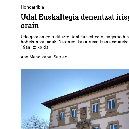
Hondarribia
Udal Euskaltegia denentzat iris
orain
Uda garaian egin dituzte Udal Euskaltegia irisgarria bi
hobekuntza lanak. Datorren ikasturtean izana emateko
19an itxiko da.
Ostalaritza
Ane Mendizabal Sarriegi
AIZPEA OSTATUA
Lezo