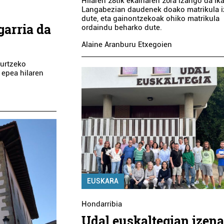
Hilaren 28tik ekainaren 20ra izango da ik
Langabezian daudenek doako matrikula 
dute, eta gainontzekoak ohiko matrikula
garria da
ordaindu beharko dute.
Alaine Aranburu Etxegoien
hurtzeko
 epea hilaren
Beilatokiak
Ostalaritza
OARSOALDEKO
AIZPEA OSTAT
BEILATOKIA
Errenteria-Orereta
Lezo
EUSKARA
Hondarribia
Udal euskaltegian izen