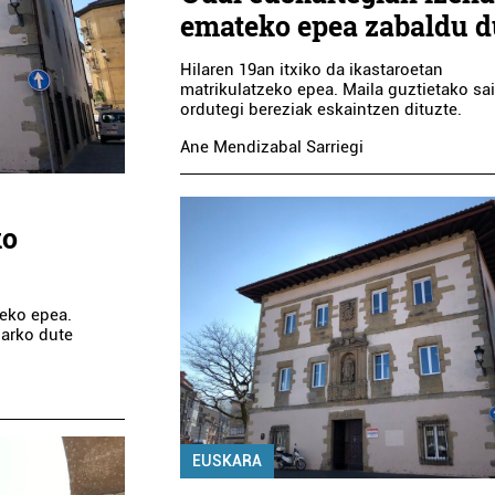
emateko epea zabaldu d
Hilaren 19an itxiko da ikastaroetan
matrikulatzeko epea. Maila guztietako sa
ordutegi bereziak eskaintzen dituzte.
Ane Mendizabal Sarriegi
ko
teko epea.
harko dute
EUSKARA