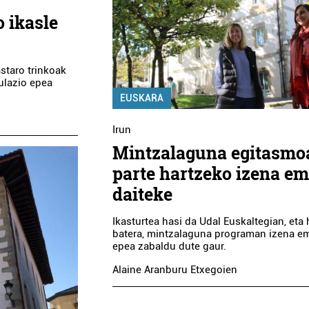
 ikasle
astaro trinkoak
ulazio epea
EUSKARA
Irun
Mintzalaguna egitasmo
parte hartzeko izena e
daiteke
Ikasturtea hasi da Udal Euskaltegian, eta
batera, mintzalaguna programan izena e
epea zabaldu dute gaur.
Alaine Aranburu Etxegoien