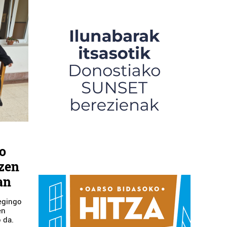
o
izen
an
 egingo
en
 da.