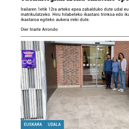
Irailaren 1etik 12ra arteko epea zabalduko dute udal e
matrikulatzeko. Hiru hilabeteko ikastaro trinkoa edo i
ikastaroa egiteko aukera ireki dute.
Oier Iriarte Arrondo
EUSKARA
UDALA