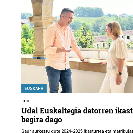
EUSKARA
Irun
Udal Euskaltegia datorren ikast
begira dago
Gaur aurkeztu dute 2024-2025 ikasturtea eta matrikula