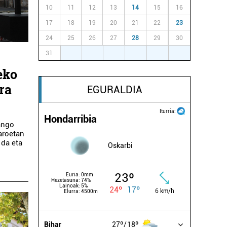
10
11
12
13
14
15
16
17
18
19
20
21
22
23
24
25
26
27
28
29
30
31
1
2
3
4
5
6
eko
ra
EGURALDIA
Iturria:
Hondarribia
zango
aroetan
 da eta
Oskarbi
23º
Euria:
0mm
Hezetasuna:
74%
Lainoak:
5%
24º
17º
6 km/h
Elurra:
4500m
Bihar
27º
18º