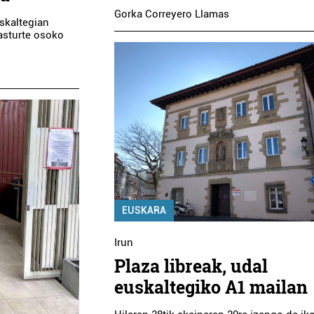
Gorka Correyero Llamas
uskaltegian
kasturte osoko
EUSKARA
Irun
Plaza libreak, udal
euskaltegiko A1 mailan