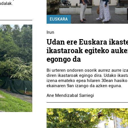
udalak.
EUSKARA
Irun
Udan ere Euskara ikast
ikastaroak egiteko auke
egongo da
Bi urteren ondoren osorik aurrez aurre i
diren ikastaroak egingo dira. Udako ikast
izena emateko epea hilaren 30ean hasiko
ekainaren 9an izango da azken eguna.
Ane Mendizabal Sarriegi