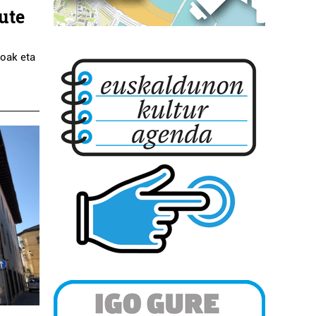
ute
ioak eta