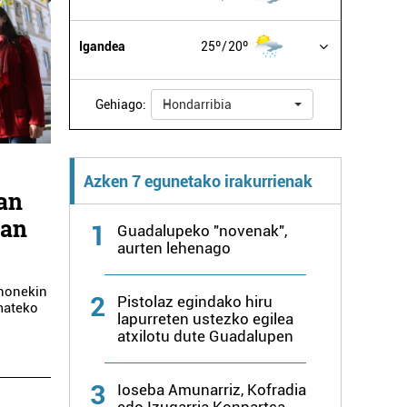
Igandea
25º
20º
Gehiago:
Hondarribia
Azken 7 egunetako irakurrienak
an
man
1
Guadalupeko "novenak",
aurten lehenago
 honekin
2
Pistolaz egindako hiru
mateko
lapurreten ustezko egilea
atxilotu dute Guadalupen
3
Ioseba Amunarriz, Kofradia