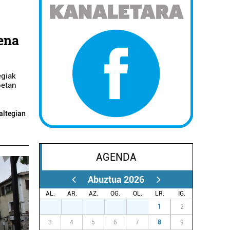
zena
egiak
oetan
altegian
AGENDA
Abuztua 2026
AL.
AR.
AZ.
OG.
OL.
LR.
IG.
27
28
29
30
31
1
2
3
4
5
6
7
8
9