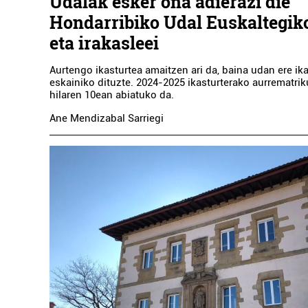
Udalak esker ona adierazi die
Hondarribiko Udal Euskaltegiko
eta irakasleei
Aurtengo ikasturtea amaitzen ari da, baina udan ere ik
eskainiko dituzte. 2024-2025 ikasturterako aurrematrik
hilaren 10ean abiatuko da.
Ane Mendizabal Sarriegi