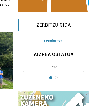
astaroa.
izango
ZERBITZU GIDA
Beilatokiak
OARSOALDEKO
UA
BEILATOKIA
Errenteria-Orereta
a