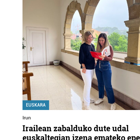
EUSKARA
Irun
Irailean zabalduko dute udal
euskaltegian izena emateko ep