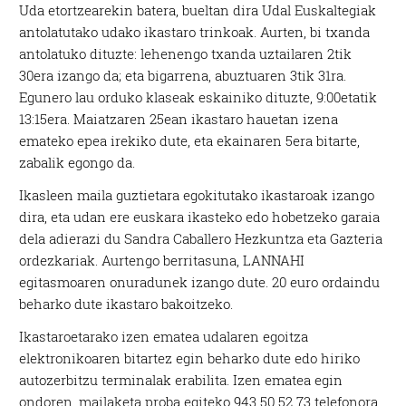
Uda etortzearekin batera, bueltan dira Udal Euskaltegiak
antolatutako udako ikastaro trinkoak. Aurten, bi txanda
antolatuko dituzte: lehenengo txanda uztailaren 2tik
30era izango da; eta bigarrena, abuztuaren 3tik 31ra.
Egunero lau orduko klaseak eskainiko dituzte, 9:00etatik
13:15era. Maiatzaren 25ean ikastaro hauetan izena
emateko epea irekiko dute, eta ekainaren 5era bitarte,
zabalik egongo da.
Ikasleen maila guztietara egokitutako ikastaroak izango
dira, eta udan ere euskara ikasteko edo hobetzeko garaia
dela adierazi du Sandra Caballero Hezkuntza eta Gazteria
ordezkariak. Aurtengo berritasuna, LANNAHI
egitasmoaren onuradunek izango dute. 20 euro ordaindu
beharko dute ikastaro bakoitzeko.
Ikastaroetarako izen ematea udalaren egoitza
elektronikoaren bitartez egin beharko dute edo hiriko
autozerbitzu terminalak erabilita. Izen ematea egin
ondoren, mailaketa proba egiteko 943 50 52 73 telefonora