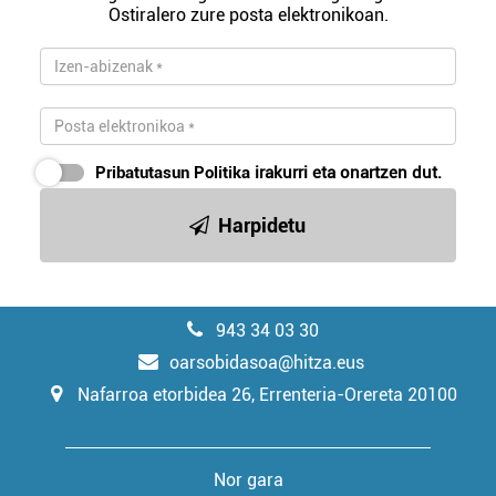
Ostiralero zure posta elektronikoan.
Pribatutasun Politika
irakurri eta onartzen dut.
Harpidetu
943 34 03 30
oarsobidasoa@hitza.eus
Nafarroa etorbidea 26, Errenteria-Orereta 20100
Nor gara