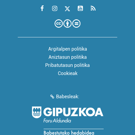
Argitalpen politika
Aniztasun politika
Pribatutasun politika
Cookieak
Babesleak: