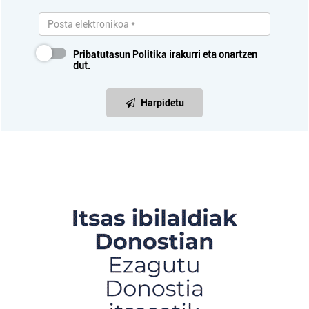
Pribatutasun Politika
irakurri eta onartzen
dut.
Harpidetu