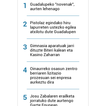
1
Guadalupeko "novenak",
baliatzen gara. Ohar hau onartuz gero, teknologia hori
aurten lehenago
erabiltzeko baimen esplizitua ematen diguzu.
Gehiago
irakurri
2
Pistolaz egindako hiru
lapurreten ustezko egilea
atxilotu dute Guadalupen
3
Gimnasia aparatuak jarri
dituzte Biteri kalean eta
Kasino Zaharran
4
Oinaurreko osasun zentro
berriaren lizitazio
prozesuan sei enpresa
aurkeztu dira
5
Josu Zabalaren erailketa
jorratuko dute aurtengo
Gazte Egunean