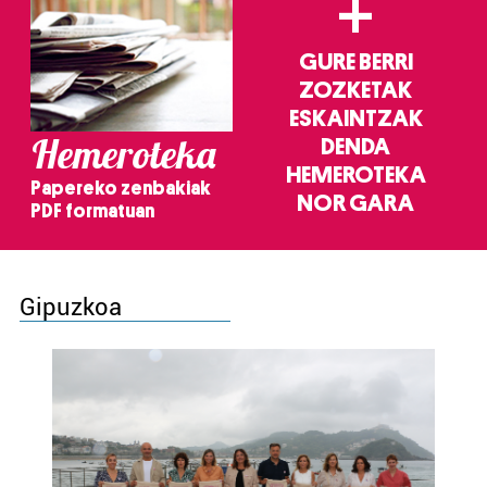
+
GURE BERRI
ZOZKETAK
ESKAINTZAK
Hemeroteka
DENDA
HEMEROTEKA
Papereko zenbakiak
NOR GARA
PDF formatuan
Gipuzkoa