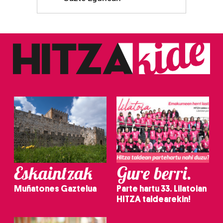
Eskaintzak
Gure berri.
Muñatones Gaztelua
Parte hartu 33. Lilatoian
HITZA taldearekin!