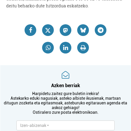
deitu beharko dute hitzordua eskatzeko.
Azken berriak
Harpidetu zaitez gure buletin irekira!
Astekarko eduki nagusiak, asteko albiste ikusienak, martxan
ditugun zozketa eta egitasmoak, asteburuko egitarauen agenda eta
askoz gehiago!
Ostiralero zure posta elektronikoan.