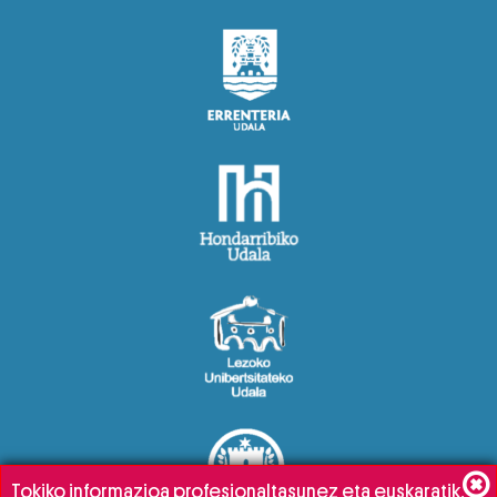
Tokiko informazioa profesionaltasunez eta euskaratik,