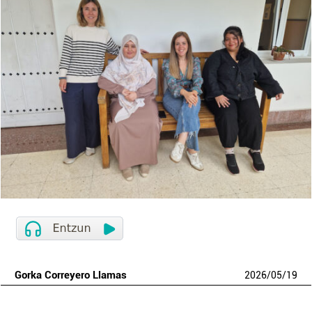
Gorka Correyero Llamas
2026
/
05
/
19