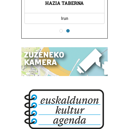
BERNA
HAZIA TABERNA
LAND
Irun