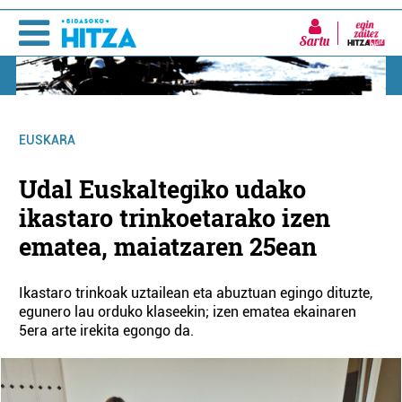
Sartu
EUSKARA
Udal Euskaltegiko udako
ikastaro trinkoetarako izen
ematea, maiatzaren 25ean
Ikastaro trinkoak uztailean eta abuztuan egingo dituzte,
egunero lau orduko klaseekin; izen ematea ekainaren
5era arte irekita egongo da.