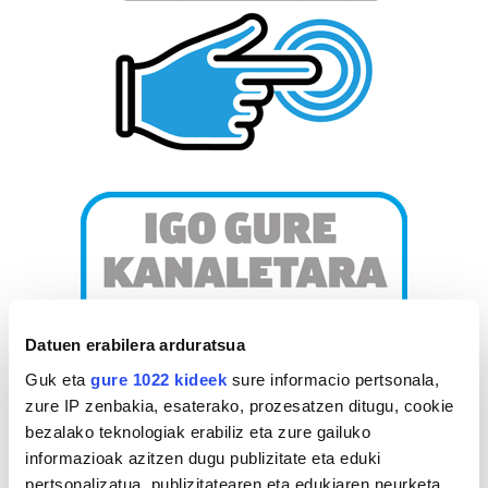
Datuen erabilera arduratsua
Guk eta
gure 1022 kideek
sure informacio pertsonala,
zure IP zenbakia, esaterako, prozesatzen ditugu, cookie
bezalako teknologiak erabiliz eta zure gailuko
informazioak azitzen dugu publizitate eta eduki
pertsonalizatua, publizitatearen eta edukiaren neurketa,