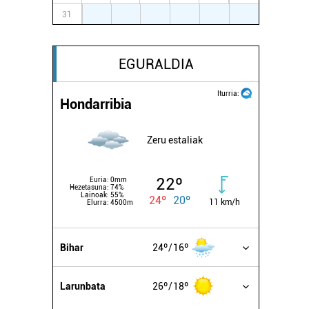
31
1
2
3
4
5
6
EGURALDIA
Iturria:
Hondarribia
Zeru estaliak
22º
Euria:
0mm
Hezetasuna:
74%
Lainoak:
55%
24º
20º
11 km/h
Elurra:
4500m
Bihar
24º
16º
Larunbata
26º
18º