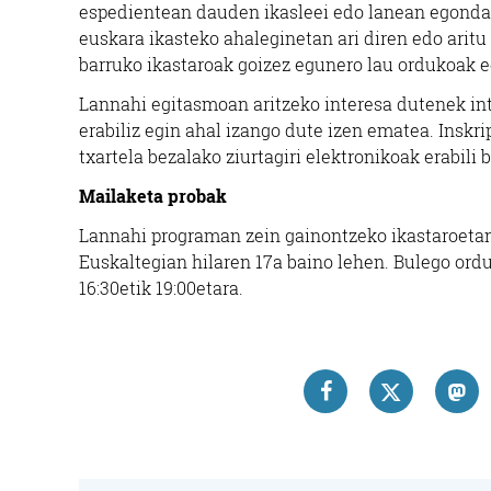
espedientean dauden ikasleei edo lanean egonda 
euskara ikasteko ahaleginetan ari diren edo arit
barruko ikastaroak goizez egunero lau ordukoak e
Lannahi egitasmoan aritzeko interesa dutenek in
erabiliz egin ahal izango dute izen ematea. Inskri
txartela bezalako ziurtagiri elektronikoak erabili 
Mailaketa probak
Lannahi programan zein gainontzeko ikastaroetan 
Euskaltegian hilaren 17a baino lehen. Bulego ordut
16:30etik 19:00etara.