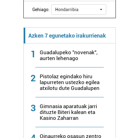
Gehiago:
Hondarribia
Azken 7 egunetako irakurrienak
1
Guadalupeko "novenak",
aurten lehenago
2
Pistolaz egindako hiru
lapurreten ustezko egilea
atxilotu dute Guadalupen
3
Gimnasia aparatuak jarri
dituzte Biteri kalean eta
Kasino Zaharran
4
Oinaurreko osasun zentro