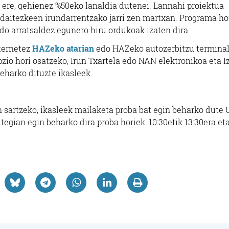
ere, gehienez %50eko lanaldia dutenei. Lannahi proiektua
u daitezkeen irundarrentzako jarri zen martxan. Programa ho
do arratsaldez egunero hiru ordukoak izaten dira.
ternetez
HAZeko atarian
edo HAZeko autozerbitzu termina
pzio hori osatzeko, Irun Txartela edo NAN elektronikoa eta 
beharko dituzte ikasleek.
sartzeko, ikasleek mailaketa proba bat egin beharko dute 
egian egin beharko dira proba horiek: 10:30etik 13:30era et