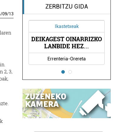
ZERBITZU GIDA
4
/
09
/
13
Ikastetxeak
laren
DEIKAGEST OINARRIZKO
LANBIDE HEZ
...
Errenteria-Orereta
in.
 2, 3,
oak;
zte.
ak