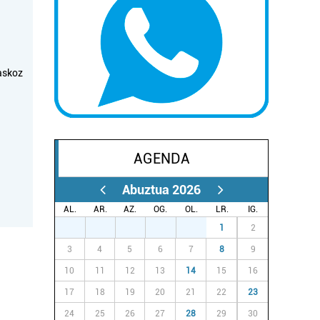
askoz
AGENDA
Abuztua 2026
AL.
AR.
AZ.
OG.
OL.
LR.
IG.
27
28
29
30
31
1
2
3
4
5
6
7
8
9
10
11
12
13
14
15
16
17
18
19
20
21
22
23
24
25
26
27
28
29
30