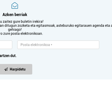
Azken berriak
 zaitez gure buletin irekira!
txan ditugun zozketa eta egitasmoak, asteburuko egitarauen agenda eta 
gehiago!
ro zure posta elektronikoan.
artzen dut.
Harpidetu