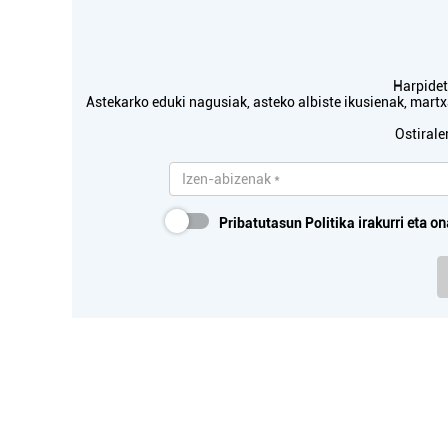
Harpidetu
Astekarko eduki nagusiak, asteko albiste ikusienak, mar
Ostirale
Pribatutasun Politika
irakurri eta on