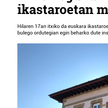
ikastaroetan m
Hilaren 17an itxiko da euskara ikastar
bulego ordutegian egin beharko dute ins