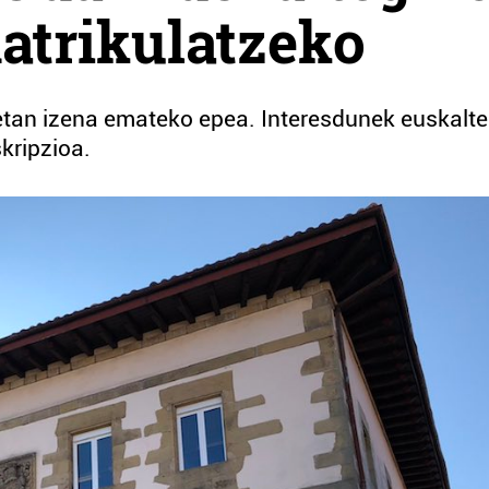
atrikulatzeko
oetan izena emateko epea. Interesdunek euskalt
kripzioa.