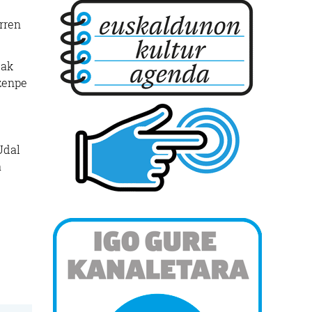
rren
lak
Izenpe
Udal
a