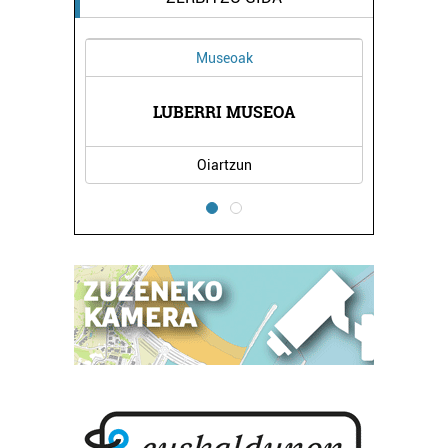
Loradendak
PACHECO IZETA LORADENDA
Oiartzun