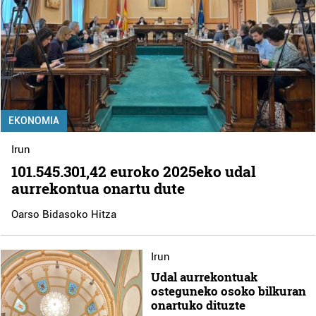
EKONOMIA
Irun
101.545.301,42 euroko 2025eko udal
aurrekontua onartu dute
Oarso Bidasoko Hitza
Irun
Udal aurrekontuak
osteguneko osoko bilkuran
onartuko dituzte