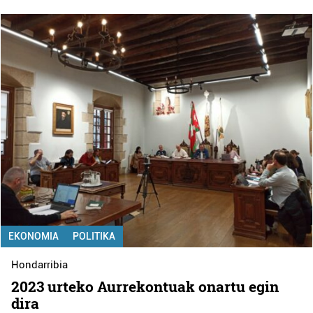
EKONOMIA
POLITIKA
Hondarribia
2023 urteko Aurrekontuak onartu egin
dira