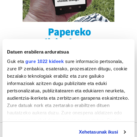
Datuen erabilera arduratsua
Guk eta
gure 1022 kideek
sure informacio pertsonala,
zure IP zenbakia, esaterako, prozesatzen ditugu, cookie
bezalako teknologiak erabiliz eta zure gailuko
informazioak azitzen dugu publizitate eta eduki
pertsonalizatua, publizitatearen eta edukiaren neurketa,
audientzia-ikerketa eta zerbitzuen garapena eskaintzeko.
Zure datuak nork eta zertarako erabiltzen dituen
hautatzeko aukera duzu. Zure onespena aldatzen edo
deuseztatzen ahal duzu edozein momentutan, Cookie
deklaraziotik edo Privacy triggerean klikatuz.
Xehetasunak ikusi