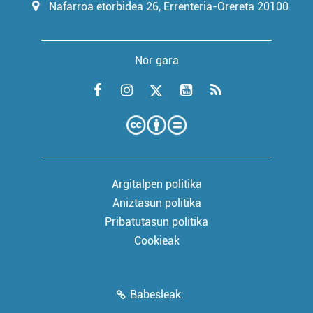
Nafarroa etorbidea 26, Errenteria-Orereta 20100
Nor gara
Argitalpen politika
Aniztasun politika
Pribatutasun politika
Cookieak
Babesleak: