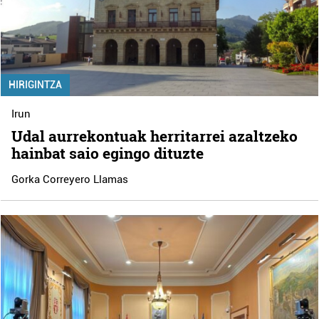
HIRIGINTZA
Irun
Udal aurrekontuak herritarrei azaltzeko
hainbat saio egingo dituzte
Gorka Correyero Llamas