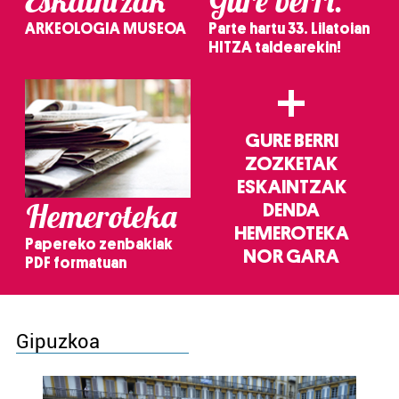
Eskaintzak
Gure berri.
ARKEOLOGIA MUSEOA
Parte hartu 33. Lilatoian
HITZA taldearekin!
+
GURE BERRI
ZOZKETAK
ESKAINTZAK
Hemeroteka
DENDA
HEMEROTEKA
Papereko zenbakiak
NOR GARA
PDF formatuan
Gipuzkoa