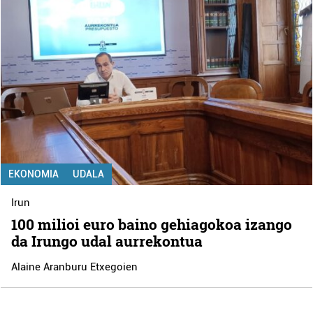
EKONOMIA
UDALA
Irun
100 milioi euro baino gehiagokoa izango
da Irungo udal aurrekontua
Alaine Aranburu Etxegoien