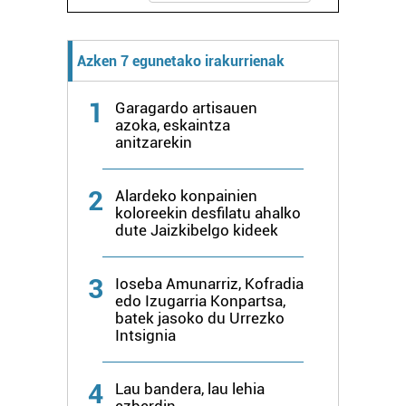
Azken 7 egunetako irakurrienak
1
Garagardo artisauen
azoka, eskaintza
anitzarekin
2
Alardeko konpainien
koloreekin desfilatu ahalko
dute Jaizkibelgo kideek
3
Ioseba Amunarriz, Kofradia
edo Izugarria Konpartsa,
batek jasoko du Urrezko
Intsignia
4
Lau bandera, lau lehia
ezberdin