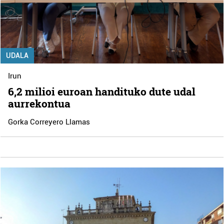
UDALA
Irun
6,2 milioi euroan handituko dute udal
aurrekontua
Gorka Correyero Llamas