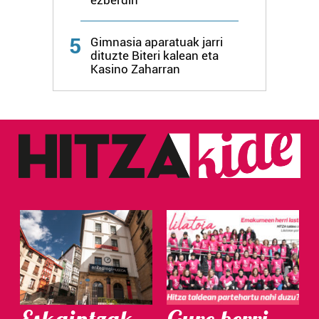
5
Gimnasia aparatuak jarri
dituzte Biteri kalean eta
Kasino Zaharran