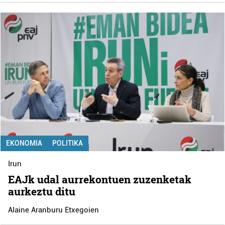
EKONOMIA
POLITIKA
Irun
EAJk udal aurrekontuen zuzenketak
aurkeztu ditu
Alaine Aranburu Etxegoien