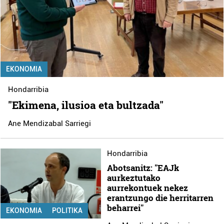
EKONOMIA
Hondarribia
"Ekimena, ilusioa eta bultzada"
Ane Mendizabal Sarriegi
Hondarribia
Abotsanitz: "EAJk
aurkeztutako
aurrekontuek nekez
erantzungo die herritarren
beharrei"
EKONOMIA
POLITIKA