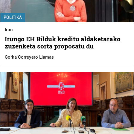
POLITIKA
Irun
Irungo EH Bilduk kreditu aldaketarako
zuzenketa sorta proposatu du
Gorka Correyero Llamas