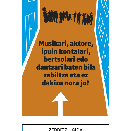
interes komertzial legitimoetan babesten dira. Ikusi gure
bazkideen zerrenda, beren ustez zein helburutarako
duten interes legitimoa eta horren aurka nola egin
dezakezun ikusteko.
Lortu zure datu pertsonalak prozesatzeko moduari
buruzko informazio gehiago eta ezarri zure lehentasunak
datuen atalean. Edozein unetan alda edo ken dezakezu
zure baimena Cookieen adierazpenean.
Webgune honek cookie propioak eta hirugarrenen cookie-
fitxategiak erabiltzen ditu. Zure esperientzia eta
zerbitzuak hobetzeko asmoz, cookie teknologiaz
baliatzen gara. Ohar hau onartuz gero, teknologia hori
erabiltzeko baimen esplizitua ematen diguzu.
Gehiago
irakurri
ZERBITZU GIDA