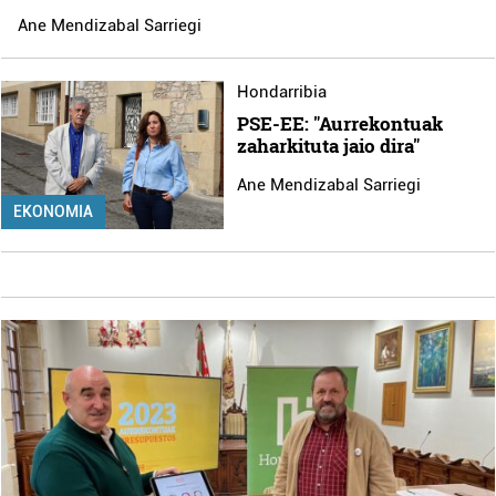
Ane Mendizabal Sarriegi
Hondarribia
PSE-EE: "Aurrekontuak
zaharkituta jaio dira"
Ane Mendizabal Sarriegi
EKONOMIA