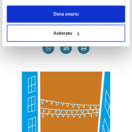
If you allow, we would also like to:
Gehiago
Collect information about your geographical
Dena onartu
location which can be accurate to within several
meters
Aukeratu
Identify your device by actively scanning it for
specific characteristics (fingerprinting)
Find out more about how your personal data is processed
and set your preferences in the
details section
.
Guk eta gure bazkideek zure datu pertsonalak
prozesatzen ditugu, zure IP zenbakia, besteak beste,
teknologia erabiliz, cookieak adibidez, iragarki eta eduki
pertsonalizatuak eskaintzeko, iragarkiak eta edukia
neurtzeko, jendeari buruzko informazioa biltzeko eta
produktuak garatzeko. Zure datuak nork eta zertarako
erabiltzen dituen hauta dezakezu.
Bazkide batzuek ez dizute baimenik eskatzen, eta beren