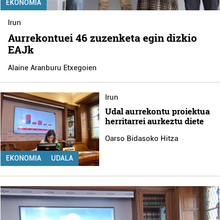
EKONOMIA
Irun
Aurrekontuei 46 zuzenketa egin dizkio
EAJk
Alaine Aranburu Etxegoien
Irun
Udal aurrekontu proiektua
herritarrei aurkeztu diete
Oarso Bidasoko Hitza
EKONOMIA
UDALA