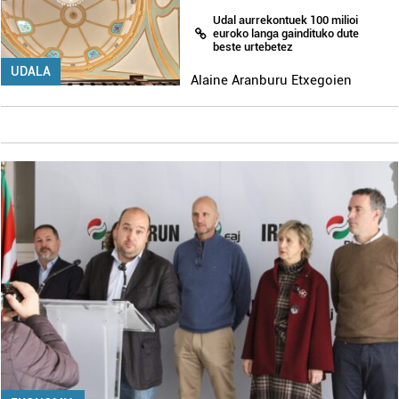
Udal aurrekontuek 100 milioi
euroko langa gaindituko dute
beste urtebetez
UDALA
Alaine Aranburu Etxegoien