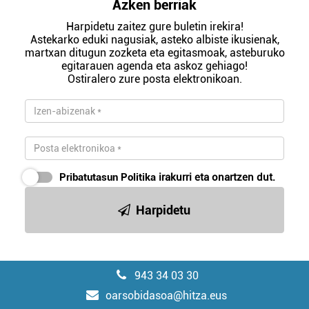
Azken berriak
Harpidetu zaitez gure buletin irekira!
Astekarko eduki nagusiak, asteko albiste ikusienak,
martxan ditugun zozketa eta egitasmoak, asteburuko
egitarauen agenda eta askoz gehiago!
Ostiralero zure posta elektronikoan.
Pribatutasun Politika
irakurri eta onartzen dut.
Harpidetu
943 34 03 30
oarsobidasoa@hitza.eus