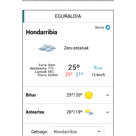
EGURALDIA
Iturria:
Hondarribia
Zeru estaliak
25º
Euria:
0mm
Hezetasuna:
77%
Lainoak:
58%
25º
21º
15 km/h
Elurra:
4200m
Bihar
25º
20º
Asteartea
26º
19º
Gehiago:
Hondarribia