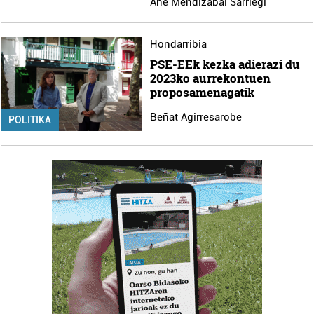
Ane Mendizabal Sarriegi
Hondarribia
PSE-EEk kezka adierazi du
2023ko aurrekontuen
proposamenagatik
Beñat Agirresarobe
POLITIKA