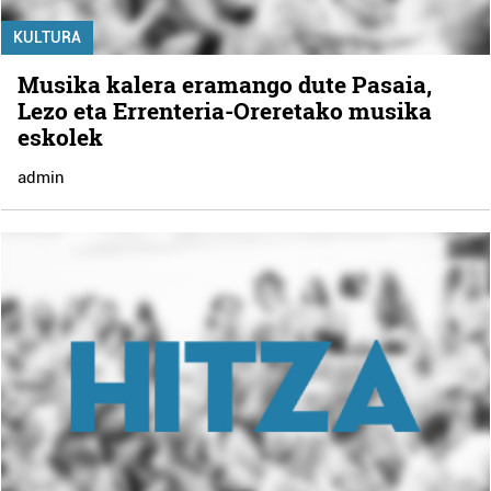
KULTURA
Musika kalera eramango dute Pasaia,
Lezo eta Errenteria-Oreretako musika
eskolek
admin