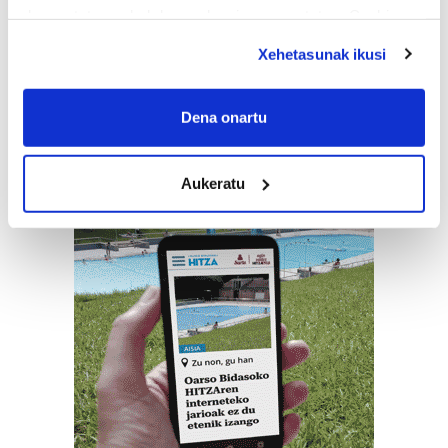
deuseztatzen ahal duzu edozein momentutan, Cookie
deklaraziotik edo Privacy triggerean klikatuz.
Xehetasunak ikusi
If you allow, we would also like to:
Collect information about your geographical
Dena onartu
location which can be accurate to within several
meters
Aukeratu
Identify your device by actively scanning it for
specific characteristics (fingerprinting)
Find out more about how your personal data is processed
and set your preferences in the
details section
.
Guk eta gure bazkideek zure datu pertsonalak
prozesatzen ditugu, zure IP zenbakia, besteak beste,
teknologia erabiliz, cookieak adibidez, iragarki eta eduki
pertsonalizatuak eskaintzeko, iragarkiak eta edukia
neurtzeko, jendeari buruzko informazioa biltzeko eta
produktuak garatzeko. Zure datuak nork eta zertarako