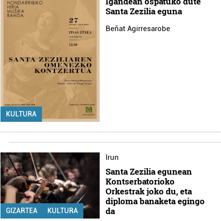
Igandean ospatuko dute
Santa Zezilia eguna
Beñat Agirresarobe
KULTURA
Irun
Santa Zezilia egunean
Kontserbatorioko
Orkestrak joko du, eta
diploma banaketa egingo
da
GIZARTEA
KULTURA