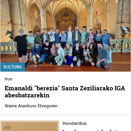
KULTURA
Irun
Emanaldi "berezia" Santa Zeziliarako IGA
abesbatzarekin
Alaine Aranburu Etxegoien
Hondarribia