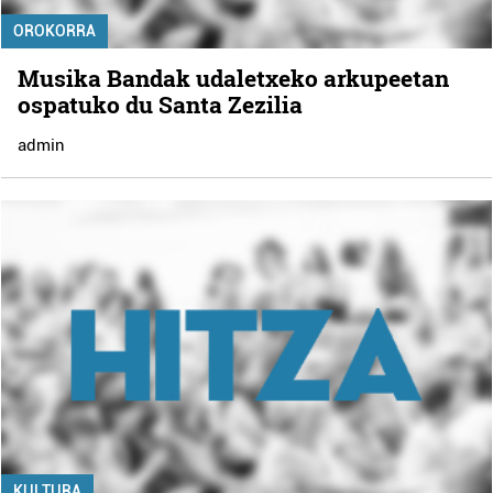
OROKORRA
Musika Bandak udaletxeko arkupeetan
ospatuko du Santa Zezilia
admin
KULTURA