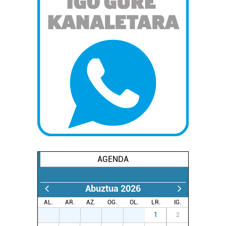
AGENDA
Abuztua 2026
AL.
AR.
AZ.
OG.
OL.
LR.
IG.
27
28
29
30
31
1
2