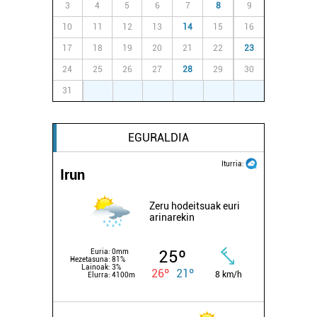
3
4
5
6
7
8
9
10
11
12
13
14
15
16
17
18
19
20
21
22
23
24
25
26
27
28
29
30
31
1
2
3
4
5
6
EGURALDIA
Iturria:
Irun
Zeru hodeitsuak euri
arinarekin
25º
Euria:
0mm
Hezetasuna:
81%
Lainoak:
3%
26º
21º
8 km/h
Elurra:
4100m