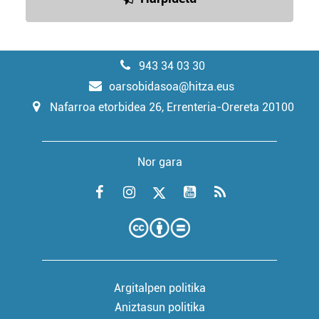
943 34 03 30
oarsobidasoa@hitza.eus
Nafarroa etorbidea 26, Errenteria-Orereta 20100
Nor gara
Argitalpen politika
Aniztasun politika