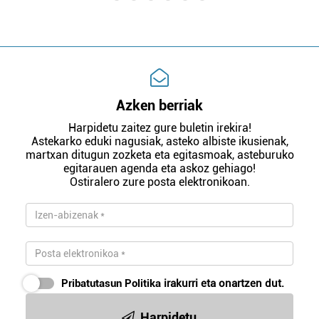
Azken berriak
Harpidetu zaitez gure buletin irekira!
Astekarko eduki nagusiak, asteko albiste ikusienak,
martxan ditugun zozketa eta egitasmoak, asteburuko
egitarauen agenda eta askoz gehiago!
Ostiralero zure posta elektronikoan.
Pribatutasun Politika
irakurri eta onartzen dut.
Harpidetu