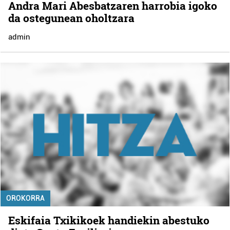
Andra Mari Abesbatzaren harrobia igoko
da ostegunean oholtzara
admin
OROKORRA
Eskifaia Txikikoek handiekin abestuko