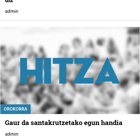
admin
OROKORRA
Gaur da santakrutzetako egun handia
admin