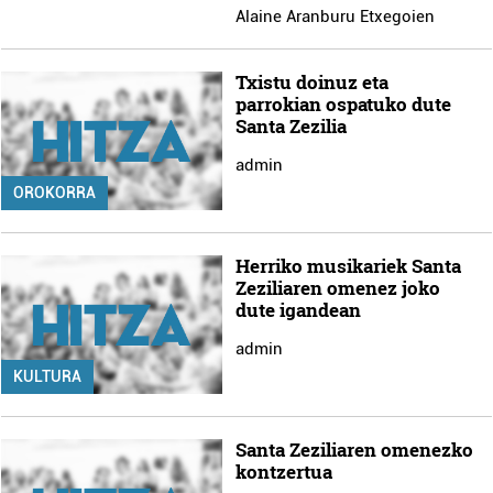
Alaine Aranburu Etxegoien
Txistu doinuz eta
parrokian ospatuko dute
Santa Zezilia
admin
OROKORRA
Herriko musikariek Santa
Zeziliaren omenez joko
dute igandean
admin
KULTURA
Santa Zeziliaren omenezko
kontzertua