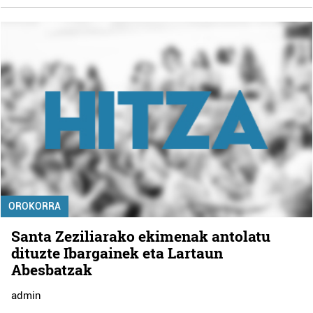
OROKORRA
Santa Zeziliarako ekimenak antolatu
dituzte Ibargainek eta Lartaun
Abesbatzak
admin