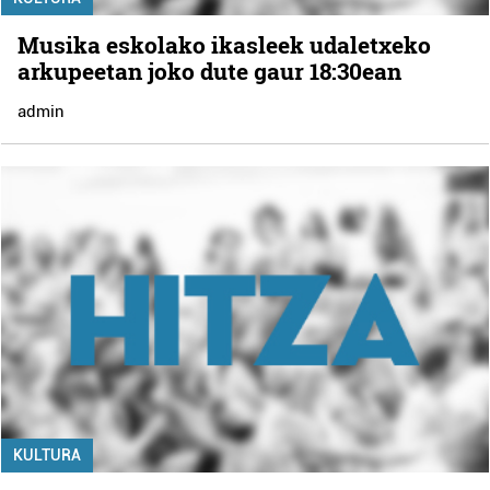
Musika eskolako ikasleek udaletxeko
arkupeetan joko dute gaur 18:30ean
admin
KULTURA