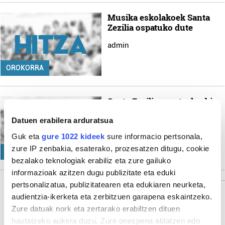
Musika eskolakoek Santa
Zezilia ospatuko dute
admin
OROKORRA
Santa Zezilia ospatzeko, bi
kontzertu Donibanen
Datuen erabilera arduratsua
admin
Guk eta
gure 1022 kideek
sure informacio pertsonala,
zure IP zenbakia, esaterako, prozesatzen ditugu, cookie
OROKORRA
bezalako teknologiak erabiliz eta zure gailuko
informazioak azitzen dugu publizitate eta eduki
pertsonalizatua, publizitatearen eta edukiaren neurketa,
audientzia-ikerketa eta zerbitzuen garapena eskaintzeko.
Zure datuak nork eta zertarako erabiltzen dituen
Gehiago
hautatzeko aukera duzu. Zure onespena aldatzen edo