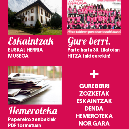
Eskaintzak
Gure berri.
EUSKAL HERRIA
Parte hartu 33. Lilatoian
MUSEOA
HITZA taldearekin!
+
GURE BERRI
ZOZKETAK
ESKAINTZAK
Hemeroteka
DENDA
HEMEROTEKA
Papereko zenbakiak
NOR GARA
PDF formatuan