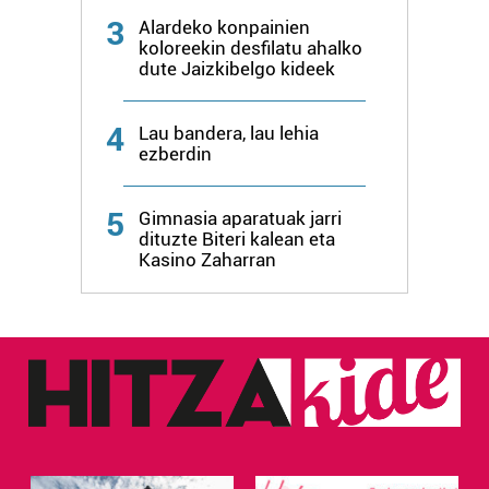
3
Alardeko konpainien
koloreekin desfilatu ahalko
dute Jaizkibelgo kideek
4
Lau bandera, lau lehia
ezberdin
5
Gimnasia aparatuak jarri
dituzte Biteri kalean eta
Kasino Zaharran