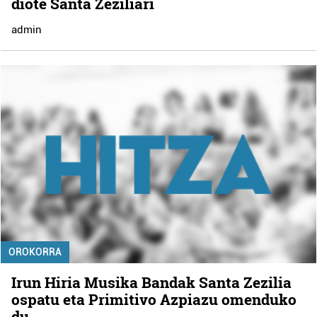
diote Santa Zeziliari
admin
OROKORRA
Irun Hiria Musika Bandak Santa Zezilia
ospatu eta Primitivo Azpiazu omenduko
du