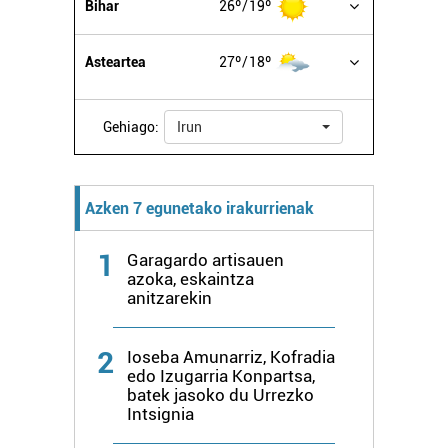
Bihar
26º
19º
Asteartea
27º
18º
Gehiago:
Irun
Azken 7 egunetako irakurrienak
1
Garagardo artisauen
azoka, eskaintza
anitzarekin
2
Ioseba Amunarriz, Kofradia
edo Izugarria Konpartsa,
batek jasoko du Urrezko
Intsignia