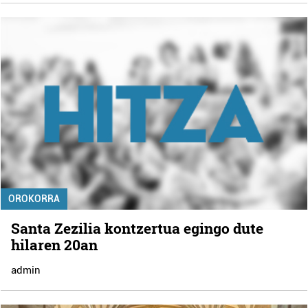
OROKORRA
Santa Zezilia kontzertua egingo dute
hilaren 20an
admin