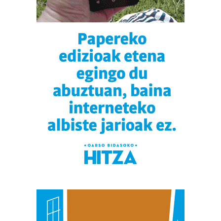
erabiltzen dituen hauta dezakezu.
Bazkide batzuek ez dizute baimenik eskatzen, eta beren
interes komertzial legitimoetan babesten dira. Ikusi gure
bazkideen zerrenda, beren ustez zein helburutarako
duten interes legitimoa eta horren aurka nola egin
dezakezun ikusteko.
Lortu zure datu pertsonalak prozesatzeko moduari
buruzko informazio gehiago eta ezarri zure lehentasunak
datuen atalean. Edozein unetan alda edo ken dezakezu
zure baimena Cookieen adierazpenean.
Webgune honek cookie propioak eta hirugarrenen cookie-
fitxategiak erabiltzen ditu. Zure esperientzia eta
zerbitzuak hobetzeko asmoz, cookie teknologiaz
baliatzen gara. Ohar hau onartuz gero, teknologia hori
erabiltzeko baimen esplizitua ematen diguzu.
Gehiago
irakurri