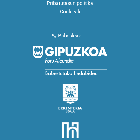
Pribatutasun politika
Cookieak
Babesleak: