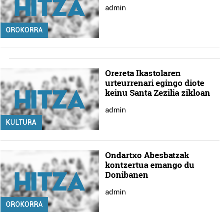
admin
OROKORRA
Orereta Ikastolaren
urteurrenari egingo diote
keinu Santa Zezilia zikloan
admin
KULTURA
Ondartxo Abesbatzak
kontzertua emango du
Donibanen
admin
OROKORRA