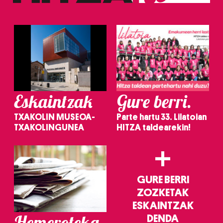
Eskaintzak
Gure berri.
TXAKOLIN MUSEOA-
Parte hartu 33. Lilatoian
TXAKOLINGUNEA
HITZA taldearekin!
+
GURE BERRI
ZOZKETAK
ESKAINTZAK
Hemeroteka
DENDA