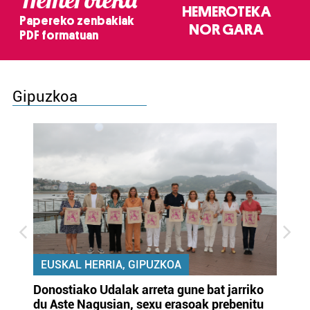
HEMEROTEKA
Papereko zenbakiak
NOR GARA
PDF formatuan
Gipuzkoa
EUSKAL HERRIA, GIPUZKOA
Donostiako Udalak arreta gune bat jarriko
Ur
du Aste Nagusian, sexu erasoak prebenitu
es