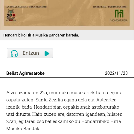
Hondarribiko Hiria Musika Bandaren kartela.
Beñat Agirresarobe
2022
/
11
/
23
Atzo, azaroaren 22a, munduko musikariek haien eguna
ospatu zuten, Santa Zezilia eguna dela eta. Asteartea
izanik, bada, Hondarribian ospakizunak astebururako
utzi dituzte. Hain zuzen ere, datorren igandean, hilaren
27an, egitarau oso bat eskainiko du Hondarribiko Hiria
Musika Bandak.