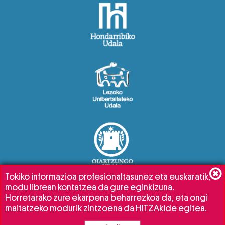
Tokiko informazioa profesionaltasunez eta euskaratik,
modu librean kontatzea da gure eginkizuna.
Horretarako zure ekarpena beharrezkoa da, eta ongi
maitatzeko modurik zintzoena da HITZAkide egitea.