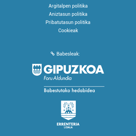
Argitalpen politika
Aniztasun politika
Pribatutasun politika
Cookieak
Babesleak: