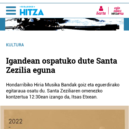
Sartu
KULTURA
Igandean ospatuko dute Santa
Zezilia eguna
Hondarribiko Hiria Musika Bandak goiz eta eguerdirako
egitaraua osatu du. Santa Zeziliaren omenezko
kontzertua 12:30ean izango da, Itsas Etxean.