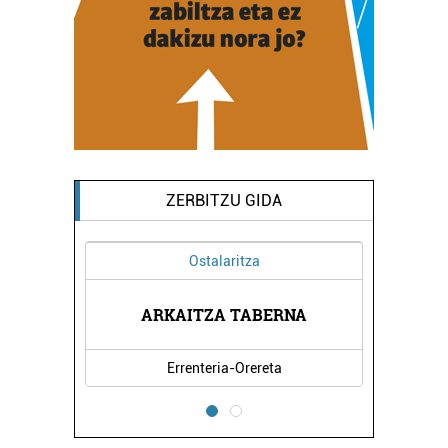
ZERBITZU GIDA
Ostalaritza
TEGIA
ARKAITZA TABERNA
PASA
Errenteria-Orereta