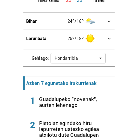
23º
20º
10 km/h
Elurra:
4400m
irakurri
Bihar
24º
18º
Larunbata
25º
18º
Gehiago:
Hondarribia
Azken 7 egunetako irakurrienak
1
Guadalupeko "novenak",
aurten lehenago
2
Pistolaz egindako hiru
lapurreten ustezko egilea
atxilotu dute Guadalupen