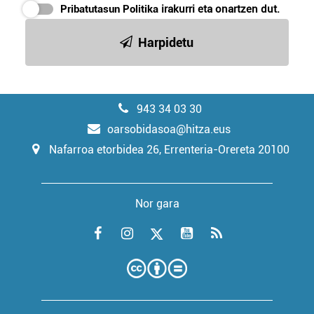
Pribatutasun Politika
irakurri eta onartzen dut.
Harpidetu
943 34 03 30
oarsobidasoa@hitza.eus
Nafarroa etorbidea 26, Errenteria-Orereta 20100
Nor gara