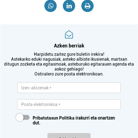
Azken berriak
Harpidetu zaitez gure buletin irekira!
Astekarko eduki nagusiak, asteko albiste ikusienak, martxan
ditugun zozketa eta egitasmoak, asteburuko egitarauen agenda eta
askoz gehiago!
Ostiralero zure posta elektronikoan.
Pribatutasun Politika
irakurri eta onartzen
dut.