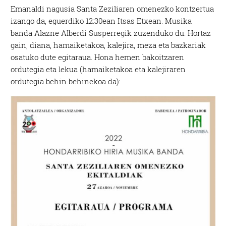
Emanaldi nagusia Santa Zeziliaren omenezko kontzertua
izango da, eguerdiko 12:30ean Itsas Etxean. Musika
banda Alazne Alberdi Susperregik zuzenduko du. Hortaz
gain, diana, hamaiketakoa, kalejira, meza eta bazkariak
osatuko dute egitaraua. Hona hemen bakoitzaren
ordutegia eta lekua (hamaiketakoa eta kalejiraren
ordutegia behin behinekoa da):