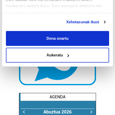
hautatzeko aukera duzu. Zure onespena aldatzen edo
deuseztatzen ahal duzu edozein momentutan, Cookie
deklaraziotik edo Privacy triggerean klikatuz.
Xehetasunak ikusi
If you allow, we would also like to:
Collect information about your geographical
Dena onartu
location which can be accurate to within several
meters
Aukeratu
Identify your device by actively scanning it for
specific characteristics (fingerprinting)
Find out more about how your personal data is processed
and set your preferences in the
details section
.
Guk eta gure bazkideek zure datu pertsonalak
prozesatzen ditugu, zure IP zenbakia, besteak beste,
AGENDA
teknologia erabiliz, cookieak adibidez, iragarki eta eduki
pertsonalizatuak eskaintzeko, iragarkiak eta edukia
Abuztua 2026
neurtzeko, jendeari buruzko informazioa biltzeko eta