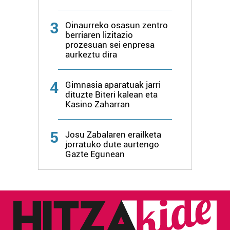
3
Oinaurreko osasun zentro
berriaren lizitazio
prozesuan sei enpresa
aurkeztu dira
4
Gimnasia aparatuak jarri
dituzte Biteri kalean eta
Kasino Zaharran
5
Josu Zabalaren erailketa
jorratuko dute aurtengo
Gazte Egunean