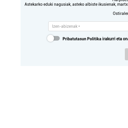
Astekarko eduki nagusiak, asteko albiste ikusienak, mar
Oiartzun
Ostirale
Pribatutasun Politika
irakurri eta on