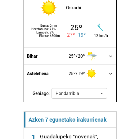
Oskarbi
25º
Euria:
0mm
Hezetasuna:
71%
Lainoak:
2%
27º
19º
12 km/h
Elurra:
4300m
Bihar
25º
20º
Astelehena
25º
19º
Gehiago:
Hondarribia
Azken 7 egunetako irakurrienak
1
Guadalupeko "novenak",