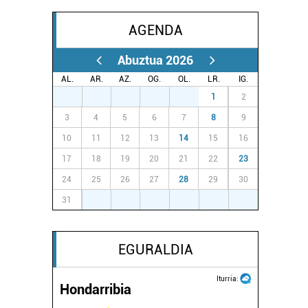
AGENDA
Abuztua 2026
AL.
AR.
AZ.
OG.
OL.
LR.
IG.
27
28
29
30
31
1
2
3
4
5
6
7
8
9
10
11
12
13
14
15
16
17
18
19
20
21
22
23
24
25
26
27
28
29
30
31
1
2
3
4
5
6
EGURALDIA
Iturria:
Hondarribia