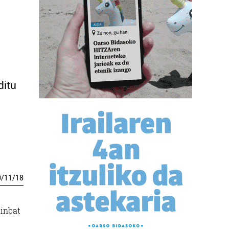
ditu
0
/
11
/
18
ainbat