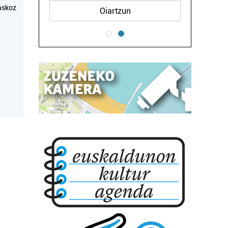
askoz
Oiartzun