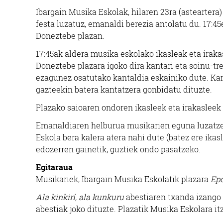
Ibargain Musika Eskolak, hilaren 23ra (asteartera
festa luzatuz, emanaldi berezia antolatu du. 17:4
Doneztebe plazan.
17:45ak aldera musika eskolako ikasleak eta irakas
Doneztebe plazara igoko dira kantari eta soinu-tr
ezagunez osatutako kantaldia eskainiko dute. Kan
gazteekin batera kantatzera gonbidatu dituzte.
Plazako saioaren ondoren ikasleek eta irakasleek
Emanaldiaren helburua musikarien eguna luzatzea 
Eskola bera kalera atera nahi dute (batez ere ikas
edozerren gainetik, guztiek ondo pasatzeko.
Egitaraua
Musikariek, Ibargain Musika Eskolatik plazara
Epo
Ala kinkiri, ala kunkuru
abestiaren txanda izango
abestiak joko dituzte. Plazatik Musika Eskolara it