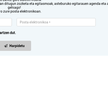
txan ditugun zozketa eta egitasmoak, asteburuko egitarauen agenda eta 
Oiartzun
Oiartzun
gehiago!
ro zure posta elektronikoan.
artzen dut.
Harpidetu