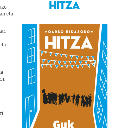
ruko
ean eta
ar,
eta
ka
ri,
ri