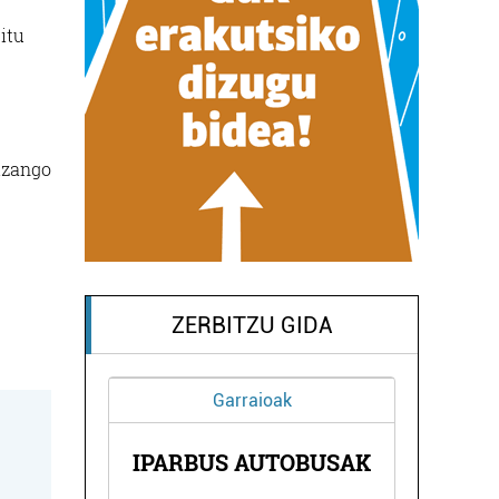
itu
izango
ZERBITZU GIDA
Garraioak
TOLA
IPARBUS AUTOBUSAK
HAU