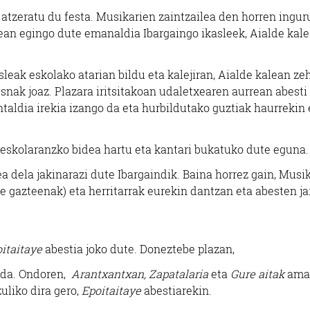
) atzeratu du festa. Musikarien zaintzailea den horren ingu
5ean egingo dute emanaldia Ibargaingo ikasleek, Aialde kal
leak eskolako atarian bildu eta kalejiran, Aialde kalean zeh
esnak joaz. Plazara iritsitakoan udaletxearen aurrean abesti
taldia irekia izango da eta hurbildutako guztiak haurrekin 
 eskolaranzko bidea hartu eta kantari bukatuko dute eguna.
dela jakinarazi dute Ibargaindik. Baina horrez gain, Musi
le gazteenak) eta herritarrak eurekin dantzan eta abesten jar
itaitaye
abestia joko dute. Doneztebe plazan,
 da. Ondoren,
Arantxantxan, Zapatalaria
eta
Gure aitak
ama
zuliko dira gero,
Epoitaitaye
abestiarekin.