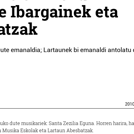
e Ibargainek eta
atzak
ute emanaldia; Lartaunek bi emanaldi antolatu 
201
ko dute musikariek: Santa Zezilia Eguna. Horren harira, h
in Musika Eskolak eta Lartaun Abesbatzak.