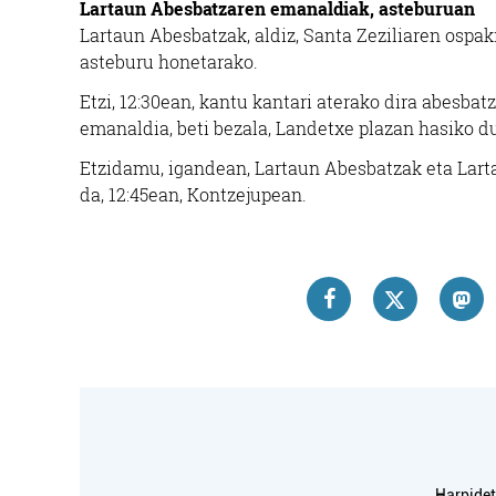
Lartaun Abesbatzaren emanaldiak, asteburuan
Lartaun Abesbatzak, aldiz, Santa Zeziliaren ospak
asteburu honetarako.
Etzi, 12:30ean, kantu kantari aterako dira abesba
emanaldia, beti bezala, Landetxe plazan hasiko du
Etzidamu, igandean, Lartaun Abesbatzak eta Lart
da, 12:45ean, Kontzejupean.
Ikastetxeak
HAURTZARO IKASTOLA
IP
Harpidetu