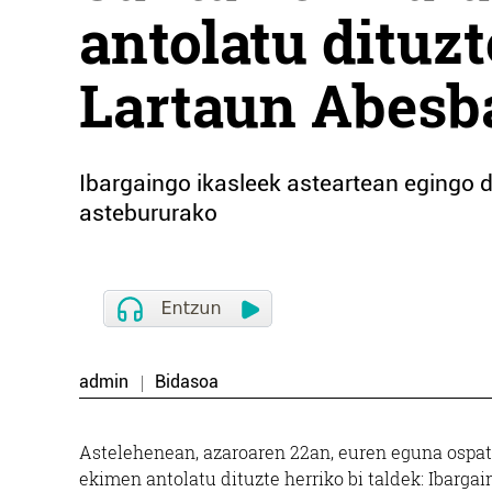
antolatu dituzt
Lartaun Abesb
Ibargaingo ikasleek asteartean egingo d
astebururako
admin
Bidasoa
Astelehenean, azaroaren 22an, euren eguna ospatu
ekimen antolatu dituzte herriko bi taldek: Ibarga