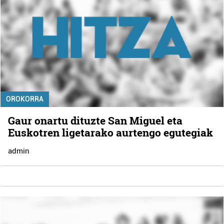
OROKORRA
Gaur onartu dituzte San Miguel eta
Euskotren ligetarako aurtengo egutegiak
admin