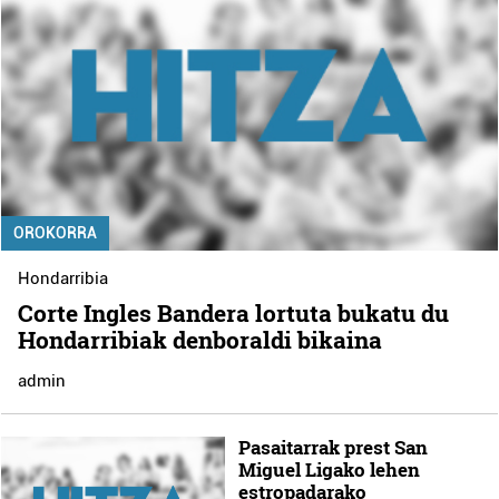
OROKORRA
Hondarribia
Corte Ingles Bandera lortuta bukatu du
Hondarribiak denboraldi bikaina
admin
Pasaitarrak prest San
Miguel Ligako lehen
estropadarako