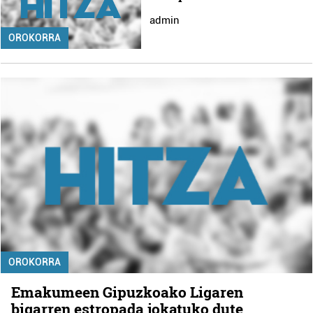
admin
OROKORRA
OROKORRA
Emakumeen Gipuzkoako Ligaren
bigarren estropada jokatuko dute