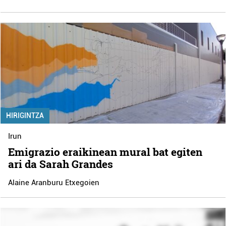
HIRIGINTZA
Irun
Emigrazio eraikinean mural bat egiten
ari da Sarah Grandes
Alaine Aranburu Etxegoien