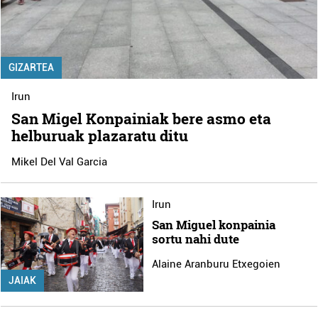
GIZARTEA
Irun
San Migel Konpainiak bere asmo eta
helburuak plazaratu ditu
Mikel Del Val Garcia
Irun
San Miguel konpainia
sortu nahi dute
Alaine Aranburu Etxegoien
JAIAK