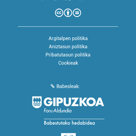
Argitalpen politika
Aniztasun politika
Pribatutasun politika
Cookieak
Babesleak: