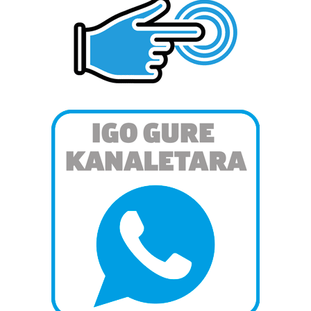
dezakezun ikusteko.
Lortu zure datu pertsonalak prozesatzeko moduari
buruzko informazio gehiago eta ezarri zure lehentasunak
datuen atalean. Edozein unetan alda edo ken dezakezu
zure baimena Cookieen adierazpenean.
Webgune honek cookie propioak eta hirugarrenen cookie-
fitxategiak erabiltzen ditu. Zure esperientzia eta
zerbitzuak hobetzeko asmoz, cookie teknologiaz
baliatzen gara. Ohar hau onartuz gero, teknologia hori
erabiltzeko baimen esplizitua ematen diguzu.
Gehiago
irakurri