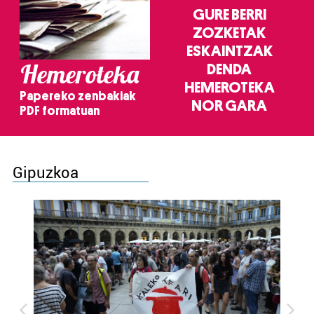
GURE BERRI
ZOZKETAK
ESKAINTZAK
Hemeroteka
DENDA
HEMEROTEKA
Papereko zenbakiak
NOR GARA
PDF formatuan
Gipuzkoa