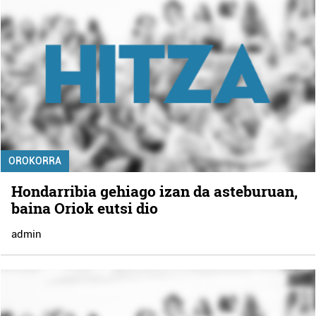
OROKORRA
Hondarribia gehiago izan da asteburuan,
baina Oriok eutsi dio
admin