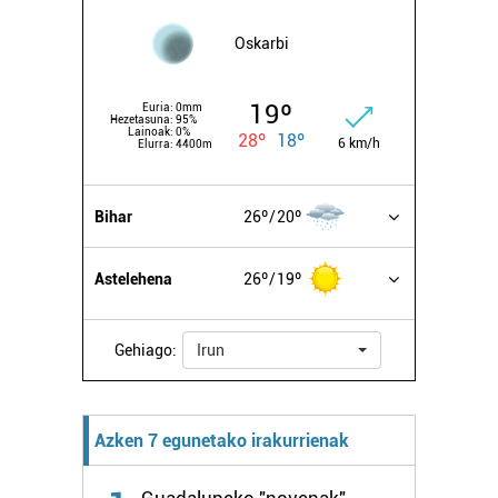
Oskarbi
19º
Euria:
0mm
Hezetasuna:
95%
Lainoak:
0%
28º
18º
6 km/h
Elurra:
4400m
Bihar
26º
20º
Astelehena
26º
19º
Gehiago:
Irun
Azken 7 egunetako irakurrienak