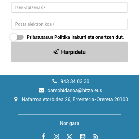
Pribatutasun Politika
irakurri eta onartzen dut.
Harpidetu
943 34 03 30
oarsobidasoa@hitza.eus
Nafarroa etorbidea 26, Errenteria-Orereta 20100
Nor gara