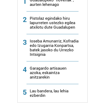
1
Guadalupeko "novenak",
aurten lehenago
2
Pistolaz egindako hiru
lapurreten ustezko egilea
atxilotu dute Guadalupen
3
Ioseba Amunarriz, Kofradia
edo Izugarria Konpartsa,
batek jasoko du Urrezko
Intsignia
4
Garagardo artisauen
azoka, eskaintza
anitzarekin
5
Lau bandera, lau lehia
ezberdin