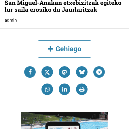
San Miguel-Anakan etxebizitzak egiteko
lur saila erosiko du Jaurlaritzak
admin
Gehiago