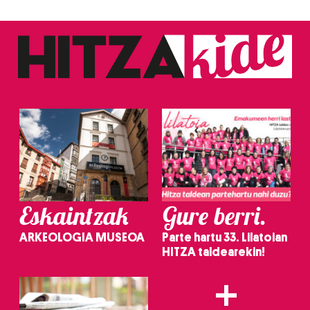
Eskaintzak
Gure berri.
ARKEOLOGIA MUSEOA
Parte hartu 33. Lilatoian
HITZA taldearekin!
+