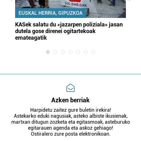
EUSKAL HERRIA, GIPUZKOA
KASek salatu du «jazarpen poliziala» jasan
Pa
dutela gose direnei ogitartekoak
da
emateagatik
«s
Azken berriak
Harpidetu zaitez gure buletin irekira!
Astekarko eduki nagusiak, asteko albiste ikusienak,
martxan ditugun zozketa eta egitasmoak, asteburuko
egitarauen agenda eta askoz gehiago!
Ostiralero zure posta elektronikoan.