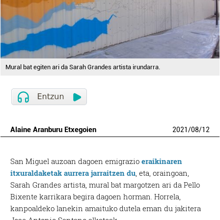
Mural bat egiten ari da Sarah Grandes artista irundarra.
Alaine Aranburu Etxegoien
2021
/
08
/
12
San Miguel auzoan dagoen emigrazio
eraikinaren
itxuraldaketak aurrera jarraitzen du
, eta, oraingoan,
Sarah Grandes artista, mural bat margotzen ari da Pello
Bixente karrikara begira dagoen horman. Horrela,
kanpoaldeko lanekin amaituko dutela eman du jakitera