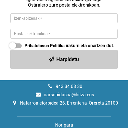
Ostiralero zure posta elektronikoan.
Pribatutasun Politika
irakurri eta onartzen dut.
Harpidetu
943 34 03 30
oarsobidasoa@hitza.eus
Nafarroa etorbidea 26, Errenteria-Orereta 20100
Nor gara