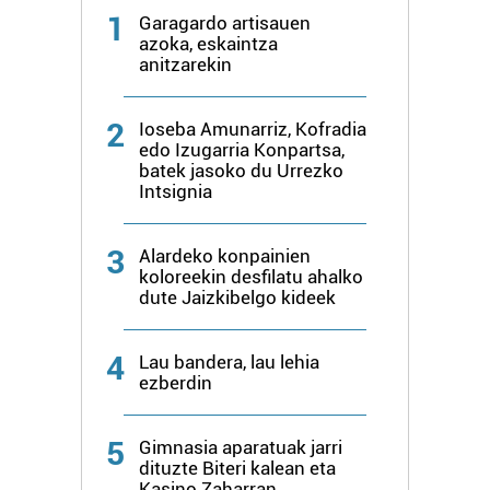
1
Garagardo artisauen
azoka, eskaintza
anitzarekin
2
Ioseba Amunarriz, Kofradia
edo Izugarria Konpartsa,
batek jasoko du Urrezko
Intsignia
3
Alardeko konpainien
koloreekin desfilatu ahalko
dute Jaizkibelgo kideek
4
Lau bandera, lau lehia
ezberdin
5
Gimnasia aparatuak jarri
dituzte Biteri kalean eta
Kasino Zaharran