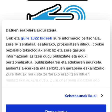
Datuen erabilera arduratsua
Guk eta
gure 1022 kideek
sure informacio pertsonala,
zure IP zenbakia, esaterako, prozesatzen ditugu, cookie
bezalako teknologiak erabiliz eta zure gailuko
informazioak azitzen dugu publizitate eta eduki
pertsonalizatua, publizitatearen eta edukiaren neurketa,
audientzia-ikerketa eta zerbitzuen garapena eskaintzeko.
Zure datuak nork eta zertarako erabiltzen dituen
hautatzeko aukera duzu. Zure onespena aldatzen edo
deuseztatzen ahal duzu edozein momentutan, Cookie
deklaraziotik edo Privacy triggerean klikatuz.
Xehetasunak ikusi
If you allow, we would also like to:
Collect information about your geographical
Dena onartu