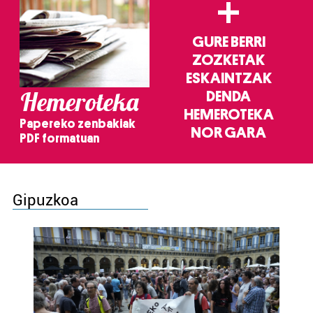
+
GURE BERRI
ZOZKETAK
ESKAINTZAK
Hemeroteka
DENDA
HEMEROTEKA
Papereko zenbakiak
NOR GARA
PDF formatuan
Gipuzkoa