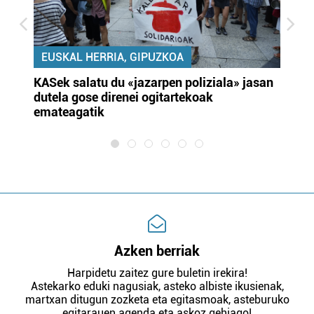
EUSKAL HERRIA, GIPUZKOA
KASek salatu du «jazarpen poliziala» jasan
Pa
dutela gose direnei ogitartekoak
da
emateagatik
«s
Azken berriak
Harpidetu zaitez gure buletin irekira!
Astekarko eduki nagusiak, asteko albiste ikusienak,
martxan ditugun zozketa eta egitasmoak, asteburuko
egitarauen agenda eta askoz gehiago!