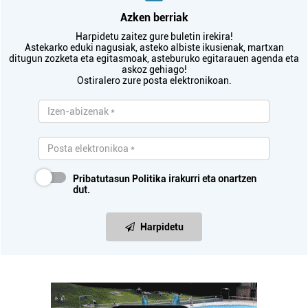
Azken berriak
Harpidetu zaitez gure buletin irekira!
Astekarko eduki nagusiak, asteko albiste ikusienak, martxan
ditugun zozketa eta egitasmoak, asteburuko egitarauen agenda eta
askoz gehiago!
Ostiralero zure posta elektronikoan.
Pribatutasun Politika
irakurri eta onartzen
dut.
Harpidetu