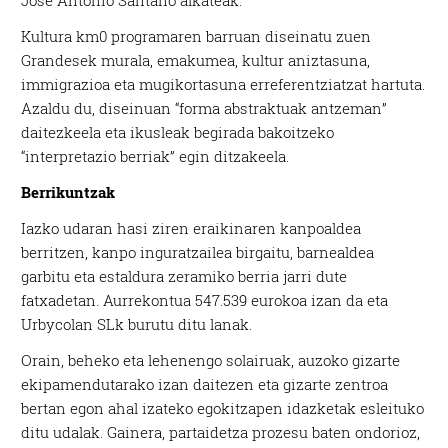
Jose Antonio Santano alkateak.
Kultura km0 programaren barruan diseinatu zuen
Grandesek murala, emakumea, kultur aniztasuna,
immigrazioa eta mugikortasuna erreferentziatzat hartuta.
Azaldu du, diseinuan “forma abstraktuak antzeman”
daitezkeela eta ikusleak begirada bakoitzeko
“interpretazio berriak” egin ditzakeela.
Berrikuntzak
Iazko udaran hasi ziren eraikinaren kanpoaldea
berritzen, kanpo inguratzailea birgaitu, barnealdea
garbitu eta estaldura zeramiko berria jarri dute
fatxadetan. Aurrekontua 547.539 eurokoa izan da eta
Urbycolan SLk burutu ditu lanak.
Orain, beheko eta lehenengo solairuak, auzoko gizarte
ekipamendutarako izan daitezen eta gizarte zentroa
bertan egon ahal izateko egokitzapen idazketak esleituko
ditu udalak. Gainera, partaidetza prozesu baten ondorioz,