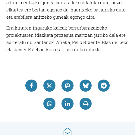
adinekoentzako gunea bertara lekualdatuko dute, auzo
elkartea ere bertan egongo da, haurtxoko bat jarriko dute
eta erabilera anitzeko guneak egongo dira.
Eraikinaren inguruko kaleak berrurbanizatzeko
proiektuaren idazketa prozesua martxan jarriko dela ere
aurreratu du Santanok. Anaka, Pello Bixente, Blas de Lezo
eta Javier Esteban karrikak berrituko dituzte.