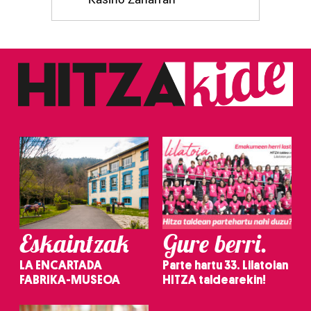
Eskaintzak
Gure berri.
LA ENCARTADA
Parte hartu 33. Lilatoian
FABRIKA-MUSEOA
HITZA taldearekin!