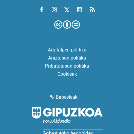
Argitalpen politika
Aniztasun politika
Pribatutasun politika
Cookieak
Babesleak: