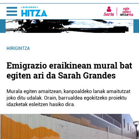
Sartu
HIRIGINTZA
Emigrazio eraikinean mural bat
egiten ari da Sarah Grandes
Murala egiten amaitzean, kanpoaldeko lanak amaitutzat
joko ditu udalak. Orain, barrualdea egokitzeko proiektu
idazketak esleitzen hasiko dira.