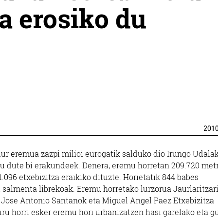
la erosiko du
201
ur eremua zazpi milioi eurogatik salduko dio Irungo Udala
atu dute bi erakundeek. Denera, eremu horretan 209.720 met
1.096 etxebizitza eraikiko dituzte. Horietatik 844 babes
z, salmenta librekoak. Eremu horretako lurzorua Jaurlaritzar
e Jose Antonio Santanok eta Miguel Angel Paez Etxebizitza
diru horri esker eremu hori urbanizatzen hasi garelako eta g