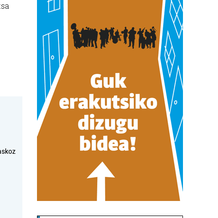
tsa
askoz