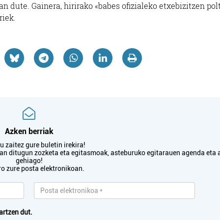
 dute. Gainera, hirirako «babes ofizialeko etxebizitzen pol
riek.
Azken berriak
 zaitez gure buletin irekira!
txan ditugun zozketa eta egitasmoak, asteburuko egitarauen agenda eta 
gehiago!
ro zure posta elektronikoan.
artzen dut.