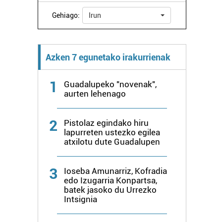
Gehiago:
Irun
Azken 7 egunetako irakurrienak
1
Guadalupeko "novenak",
aurten lehenago
2
Pistolaz egindako hiru
lapurreten ustezko egilea
atxilotu dute Guadalupen
3
Ioseba Amunarriz, Kofradia
edo Izugarria Konpartsa,
batek jasoko du Urrezko
Intsignia