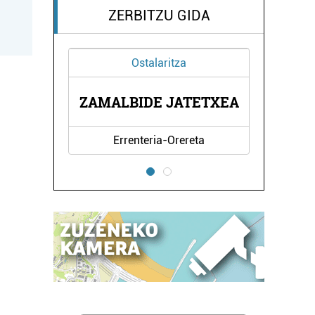
ZERBITZU GIDA
Ostalaritza
UNEA
ZAMALBIDE JATETXEA
ALD
Errenteria-Orereta