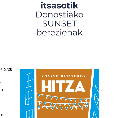
0
/
12
/
30
k
ro
i
une