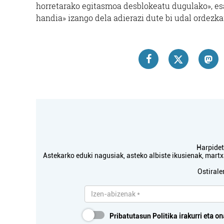
horretarako egitasmoa desblokeatu dugulako», esan
handia» izango dela adierazi dute bi udal ordezka
Harpidetu
Astekarko eduki nagusiak, asteko albiste ikusienak, mar
Ostirale
Pribatutasun Politika
irakurri eta on