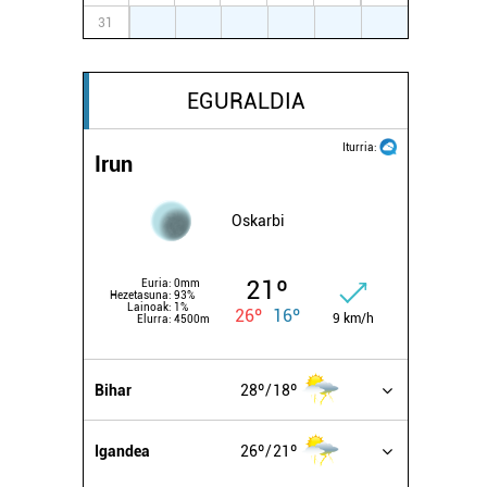
31
1
2
3
4
5
6
EGURALDIA
Iturria:
Irun
Oskarbi
21º
Euria:
0mm
Hezetasuna:
93%
Lainoak:
1%
26º
16º
9 km/h
Elurra:
4500m
Bihar
28º
18º
Igandea
26º
21º