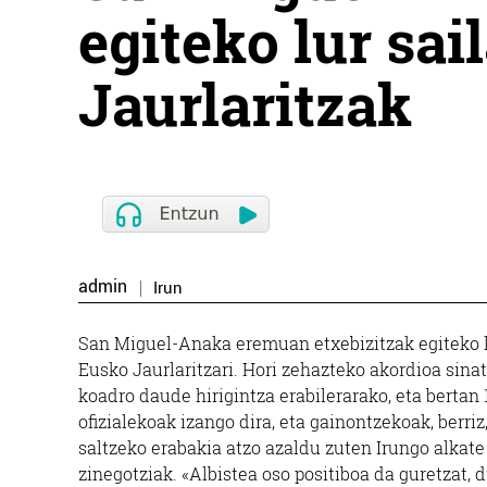
egiteko lur sai
Jaurlaritzak
admin
Irun
San Miguel-Anaka eremuan etxebizitzak egiteko l
Eusko Jaurlaritzari. Hori zehazteko akordioa sin
koadro daude hirigintza erabilerarako, eta bertan 
ofizialekoak izango dira, eta gainontzekoak, berri
saltzeko erabakia atzo azaldu zuten Irungo alkat
zinegotziak. «Albistea oso positiboa da guretzat, 