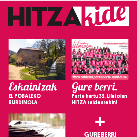
Eskaintzak
Gure berri.
EL POBALEKO
Parte hartu 33. Lilatoian
BURDINOLA
HITZA taldearekin!
+
GURE BERRI