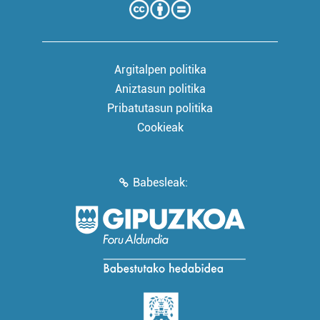
Argitalpen politika
Aniztasun politika
Pribatutasun politika
Cookieak
Babesleak: