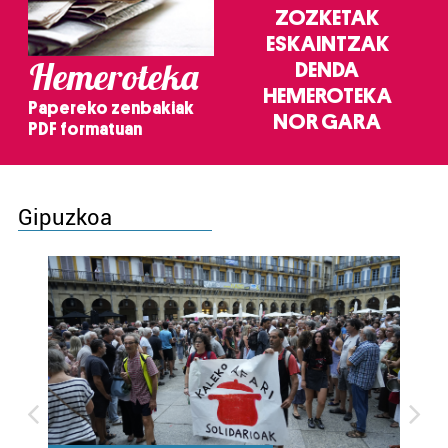
ZOZKETAK
ESKAINTZAK
Hemeroteka
DENDA
HEMEROTEKA
Papereko zenbakiak
NOR GARA
PDF formatuan
Gipuzkoa