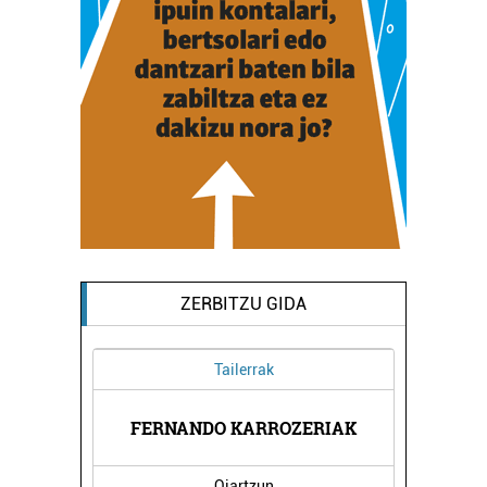
ZERBITZU GIDA
Tailerrak
FERNANDO KARROZERIAK
E
Oiartzun