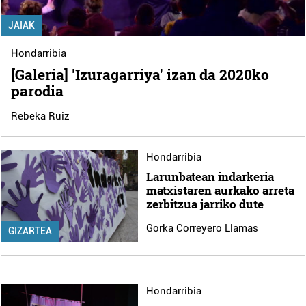
JAIAK
Hondarribia
[Galeria] 'Izuragarriya' izan da 2020ko
parodia
Rebeka Ruiz
Hondarribia
Larunbatean indarkeria
matxistaren aurkako arreta
zerbitzua jarriko dute
Gorka Correyero Llamas
GIZARTEA
Hondarribia