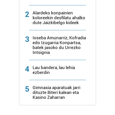
2
Alardeko konpainien
koloreekin desfilatu ahalko
dute Jaizkibelgo kideek
3
Ioseba Amunarriz, Kofradia
edo Izugarria Konpartsa,
batek jasoko du Urrezko
Intsignia
4
Lau bandera, lau lehia
ezberdin
5
Gimnasia aparatuak jarri
dituzte Biteri kalean eta
Kasino Zaharran