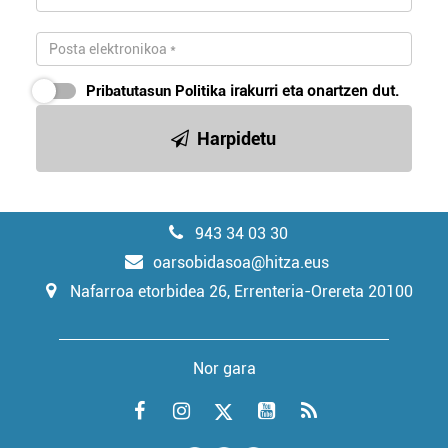
Pribatutasun Politika
irakurri eta onartzen dut.
Harpidetu
943 34 03 30
oarsobidasoa@hitza.eus
Nafarroa etorbidea 26, Errenteria-Orereta 20100
Nor gara