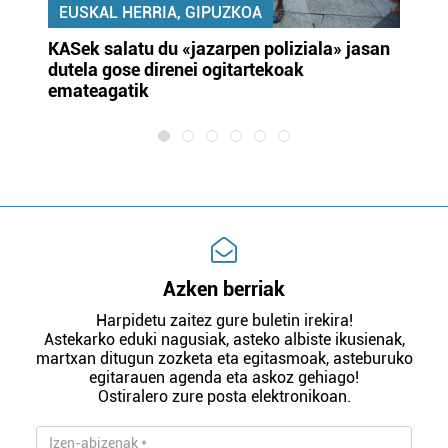
EUSKAL HERRIA, GIPUZKOA
KASek salatu du «jazarpen poliziala» jasan
Pa
dutela gose direnei ogitartekoak
da
emateagatik
«s
Azken berriak
Harpidetu zaitez gure buletin irekira!
Astekarko eduki nagusiak, asteko albiste ikusienak,
martxan ditugun zozketa eta egitasmoak, asteburuko
egitarauen agenda eta askoz gehiago!
Ostiralero zure posta elektronikoan.