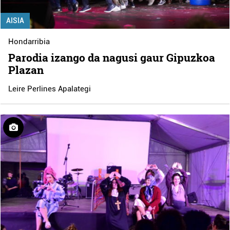
AISIA
Hondarribia
Parodia izango da nagusi gaur Gipuzkoa
Plazan
Leire Perlines Apalategi