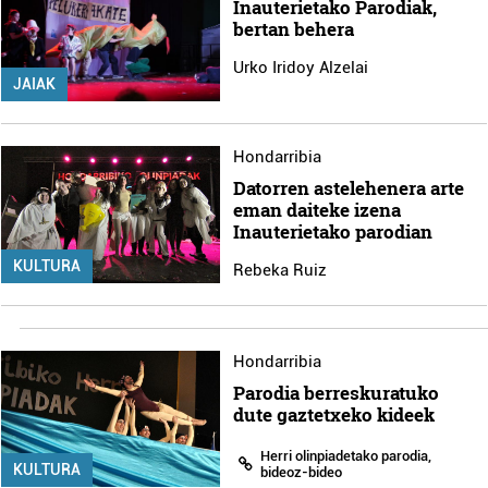
Inauterietako Parodiak,
bertan behera
Urko Iridoy Alzelai
JAIAK
Hondarribia
Datorren astelehenera arte
eman daiteke izena
Inauterietako parodian
KULTURA
Rebeka Ruiz
Hondarribia
Parodia berreskuratuko
dute gaztetxeko kideek
Herri olinpiadetako parodia,
KULTURA
bideoz-bideo