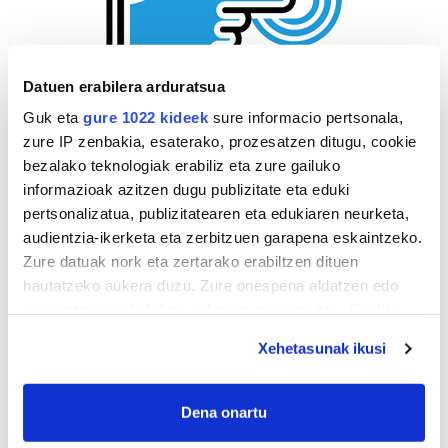
Datuen erabilera arduratsua
Guk eta
gure 1022 kideek
sure informacio pertsonala,
zure IP zenbakia, esaterako, prozesatzen ditugu, cookie
bezalako teknologiak erabiliz eta zure gailuko
informazioak azitzen dugu publizitate eta eduki
pertsonalizatua, publizitatearen eta edukiaren neurketa,
audientzia-ikerketa eta zerbitzuen garapena eskaintzeko.
Zure datuak nork eta zertarako erabiltzen dituen
hautatzeko aukera duzu. Zure onespena aldatzen edo
deuseztatzen ahal duzu edozein momentutan, Cookie
deklaraziotik edo Privacy triggerean klikatuz.
Xehetasunak ikusi
If you allow, we would also like to:
Collect information about your geographical
Dena onartu
location which can be accurate to within several