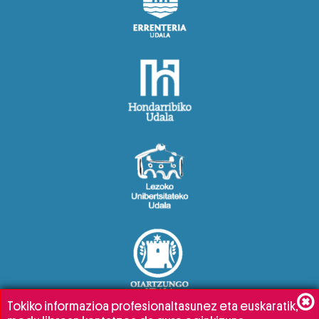
Tokiko informazioa profesionaltasunez eta euskaratik,