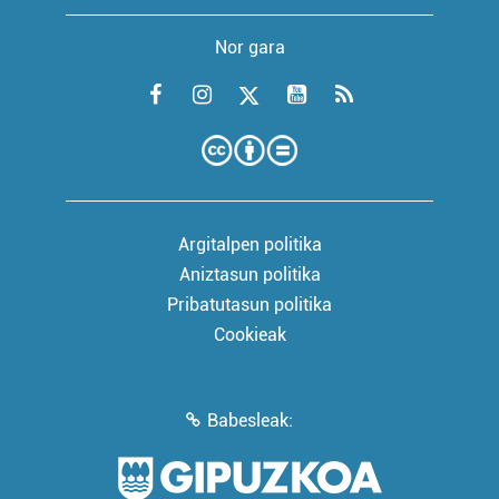
Nor gara
Argitalpen politika
Aniztasun politika
Pribatutasun politika
Cookieak
Babesleak: