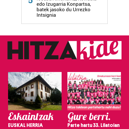
5
edo Izugarria Konpartsa,
batek jasoko du Urrezko
Intsignia
Eskaintzak
Gure berri.
EUSKAL HERRIA
Parte hartu 33. Lilatoian