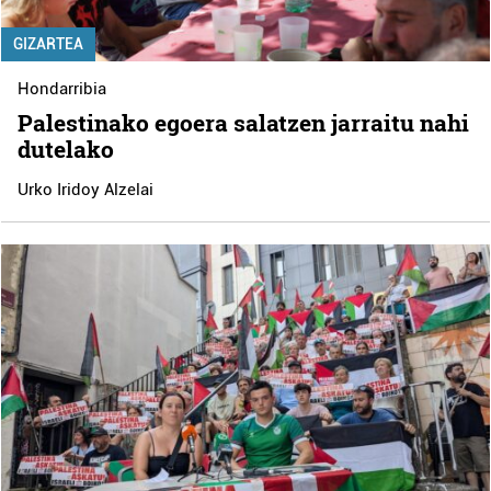
GIZARTEA
Hondarribia
Palestinako egoera salatzen jarraitu nahi
dutelako
Urko Iridoy Alzelai