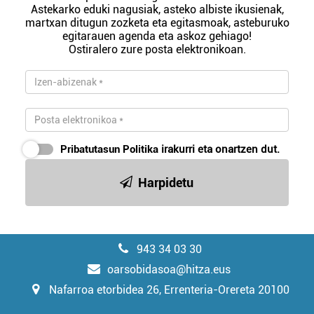
Astekarko eduki nagusiak, asteko albiste ikusienak,
martxan ditugun zozketa eta egitasmoak, asteburuko
egitarauen agenda eta askoz gehiago!
Ostiralero zure posta elektronikoan.
Pribatutasun Politika
irakurri eta onartzen dut.
Harpidetu
943 34 03 30
oarsobidasoa@hitza.eus
Nafarroa etorbidea 26, Errenteria-Orereta 20100