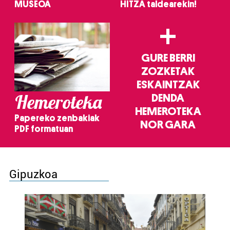
MUSEOA
HITZA taldearekin!
+
GURE BERRI
ZOZKETAK
ESKAINTZAK
Hemeroteka
DENDA
HEMEROTEKA
Papereko zenbakiak
NOR GARA
PDF formatuan
Gipuzkoa