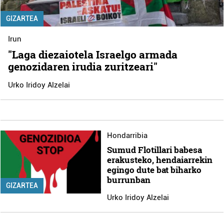
GIZARTEA
Irun
"Laga diezaiotela Israelgo armada
genozidaren irudia zuritzeari"
Urko Iridoy Alzelai
Hondarribia
Sumud Flotillari babesa
erakusteko, hendaiarrekin
egingo dute bat biharko
burrunban
GIZARTEA
Urko Iridoy Alzelai