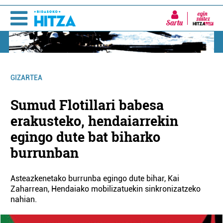
Sartu
GIZARTEA
Sumud Flotillari babesa
erakusteko, hendaiarrekin
egingo dute bat biharko
burrunban
Asteazkenetako burrunba egingo dute bihar, Kai
Zaharrean, Hendaiako mobilizatuekin sinkronizatzeko
nahian.