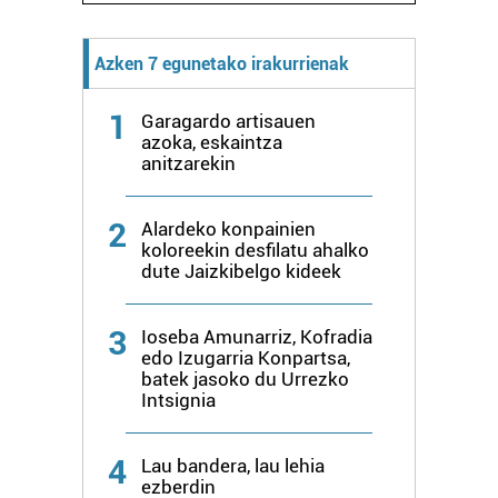
fitxategiak erabiltzen ditu. Zure esperientzia eta
zerbitzuak hobetzeko asmoz, cookie teknologiaz
Azken 7 egunetako irakurrienak
baliatzen gara. Ohar hau onartuz gero, teknologia hori
erabiltzeko baimen esplizitua ematen diguzu.
Gehiago
1
Garagardo artisauen
irakurri
azoka, eskaintza
anitzarekin
2
Alardeko konpainien
koloreekin desfilatu ahalko
dute Jaizkibelgo kideek
3
Ioseba Amunarriz, Kofradia
edo Izugarria Konpartsa,
batek jasoko du Urrezko
Intsignia
4
Lau bandera, lau lehia
ezberdin