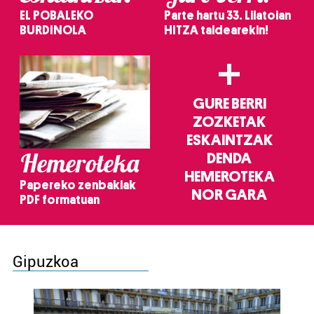
EL POBALEKO
Parte hartu 33. Lilatoian
BURDINOLA
HITZA taldearekin!
+
GURE BERRI
ZOZKETAK
ESKAINTZAK
Hemeroteka
DENDA
HEMEROTEKA
Papereko zenbakiak
NOR GARA
PDF formatuan
Gipuzkoa