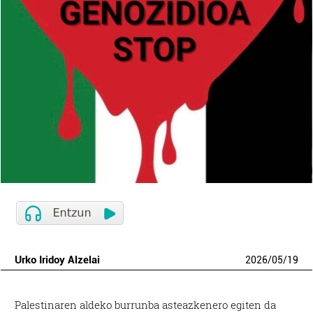
Urko Iridoy Alzelai
2026
/
05
/
19
Palestinaren aldeko burrunba asteazkenero egiten da