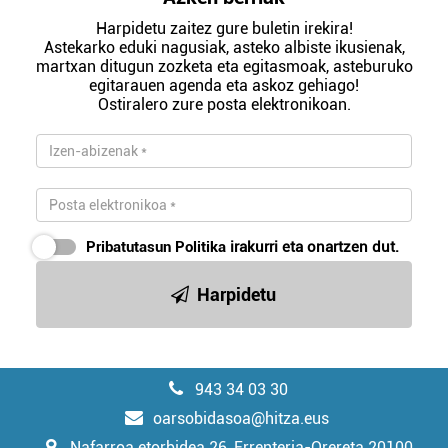
Harpidetu zaitez gure buletin irekira!
Astekarko eduki nagusiak, asteko albiste ikusienak,
martxan ditugun zozketa eta egitasmoak, asteburuko
egitarauen agenda eta askoz gehiago!
Ostiralero zure posta elektronikoan.
Pribatutasun Politika
irakurri eta onartzen dut.
Harpidetu
943 34 03 30
oarsobidasoa@hitza.eus
Nafarroa etorbidea 26, Errenteria-Orereta 20100