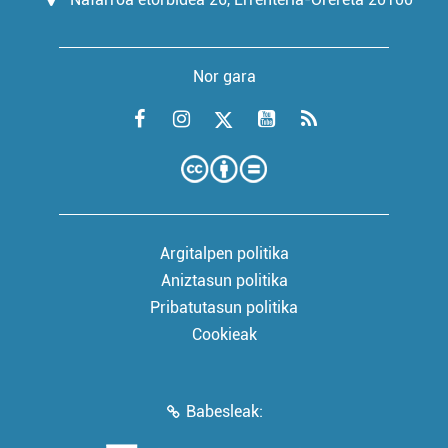
Nor gara
Argitalpen politika
Aniztasun politika
Pribatutasun politika
Cookieak
Babesleak: