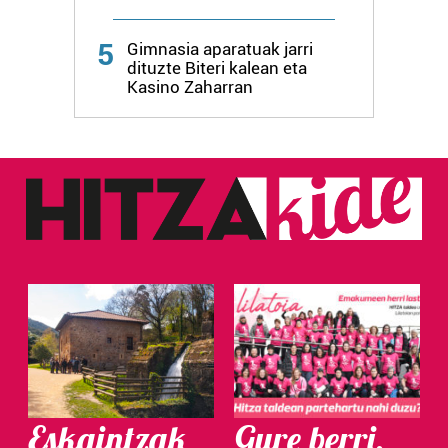
5
Gimnasia aparatuak jarri
dituzte Biteri kalean eta
Kasino Zaharran
Eskaintzak
Gure berri.