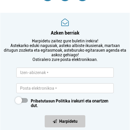
Azken berriak
Harpidetu zaitez gure buletin irekira!
Astekarko eduki nagusiak, asteko albiste ikusienak, martxan
ditugun zozketa eta egitasmoak, asteburuko egitarauen agenda eta
askoz gehiago!
Ostiralero zure posta elektronikoan.
Pribatutasun Politika
irakurri eta onartzen
dut.
Harpidetu