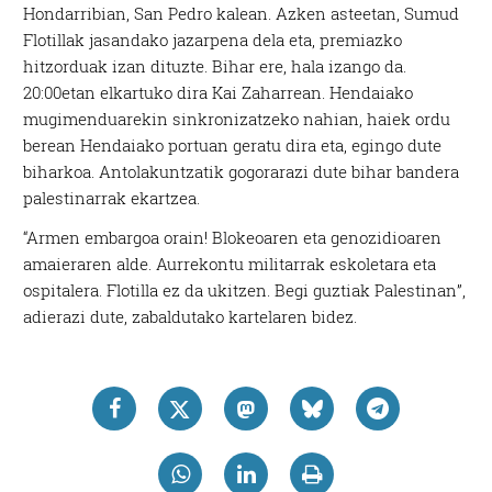
Hondarribian, San Pedro kalean. Azken asteetan, Sumud
Flotillak jasandako jazarpena dela eta, premiazko
hitzorduak izan dituzte. Bihar ere, hala izango da.
20:00etan elkartuko dira Kai Zaharrean. Hendaiako
mugimenduarekin sinkronizatzeko nahian, haiek ordu
berean Hendaiako portuan geratu dira eta, egingo dute
biharkoa. Antolakuntzatik gogorarazi dute bihar bandera
palestinarrak ekartzea.
“Armen embargoa orain! Blokeoaren eta genozidioaren
amaieraren alde. Aurrekontu militarrak eskoletara eta
ospitalera. Flotilla ez da ukitzen. Begi guztiak Palestinan”,
adierazi dute, zabaldutako kartelaren bidez.