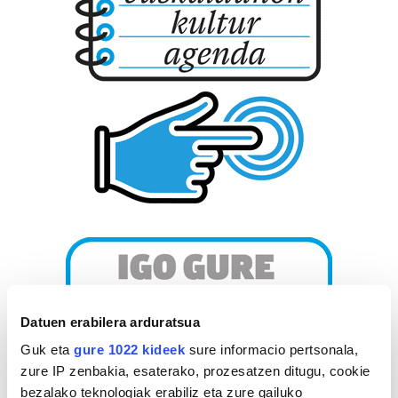
Datuen erabilera arduratsua
Guk eta
gure 1022 kideek
sure informacio pertsonala,
zure IP zenbakia, esaterako, prozesatzen ditugu, cookie
bezalako teknologiak erabiliz eta zure gailuko