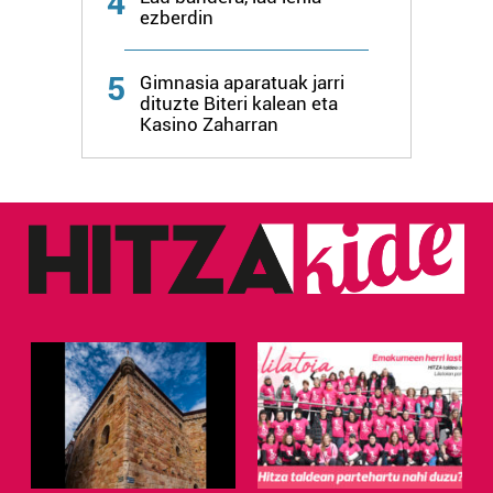
4
ezberdin
5
Gimnasia aparatuak jarri
dituzte Biteri kalean eta
Kasino Zaharran