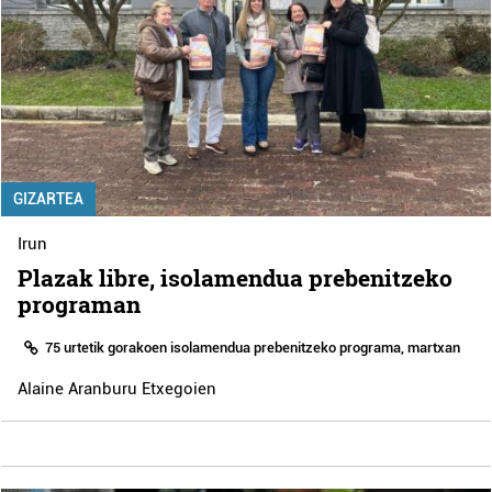
GIZARTEA
Irun
Plazak libre, isolamendua prebenitzeko
programan
75 urtetik gorakoen isolamendua prebenitzeko programa, martxan
Alaine Aranburu Etxegoien