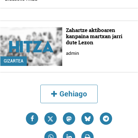
Zahartze aktiboaren
kanpaina martxan jarri
dute Lezon
admin
GIZARTEA
Gehiago