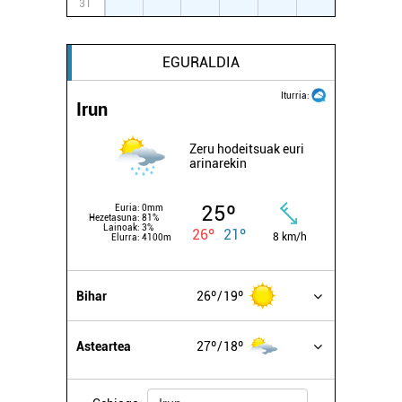
31
1
2
3
4
5
6
EGURALDIA
Iturria:
Irun
Zeru hodeitsuak euri
arinarekin
25º
Euria:
0mm
Hezetasuna:
81%
Lainoak:
3%
26º
21º
8 km/h
Elurra:
4100m
Bihar
26º
19º
Asteartea
27º
18º