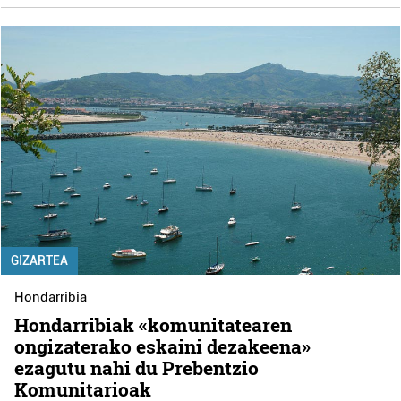
GIZARTEA
Hondarribia
Hondarribiak «komunitatearen
ongizaterako eskaini dezakeena»
ezagutu nahi du Prebentzio
Komunitarioak