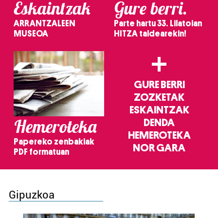
Eskaintzak
Gure berri.
ARRANTZALEEN
Parte hartu 33. Lilatoian
MUSEOA
HITZA taldearekin!
+
GURE BERRI
ZOZKETAK
ESKAINTZAK
Hemeroteka
DENDA
HEMEROTEKA
Papereko zenbakiak
NOR GARA
PDF formatuan
Gipuzkoa