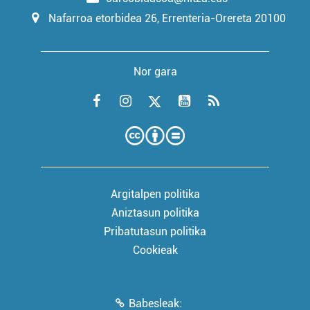
Nafarroa etorbidea 26, Errenteria-Orereta 20100
Nor gara
Argitalpen politika
Aniztasun politika
Pribatutasun politika
Cookieak
Babesleak: