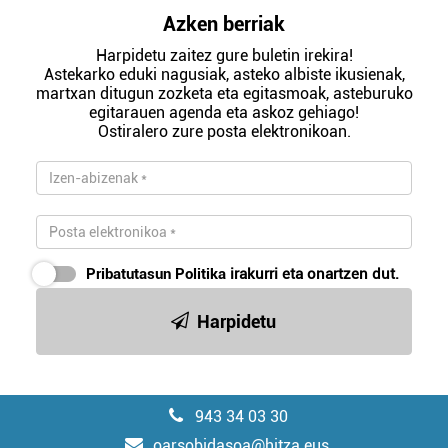
Azken berriak
Harpidetu zaitez gure buletin irekira!
Astekarko eduki nagusiak, asteko albiste ikusienak,
martxan ditugun zozketa eta egitasmoak, asteburuko
egitarauen agenda eta askoz gehiago!
Ostiralero zure posta elektronikoan.
Pribatutasun Politika
irakurri eta onartzen dut.
Harpidetu
943 34 03 30
oarsobidasoa@hitza.eus