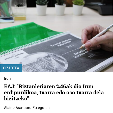
GIZARTEA
Irun
EAJ: "Biztanleriaren %46ak dio Irun
erdipurdikoa, txarra edo oso txarra dela
bizitzeko"
Alaine Aranburu Etxegoien