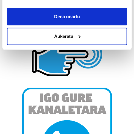
If you allow, we would also like to:
Collect information about your geographical
Dena onartu
location which can be accurate to within several
meters
Aukeratu
Identify your device by actively scanning it for
specific characteristics (fingerprinting)
Find out more about how your personal data is processed
and set your preferences in the
details section
.
Guk eta gure bazkideek zure datu pertsonalak
prozesatzen ditugu, zure IP zenbakia, besteak beste,
teknologia erabiliz, cookieak adibidez, iragarki eta eduki
pertsonalizatuak eskaintzeko, iragarkiak eta edukia
neurtzeko, jendeari buruzko informazioa biltzeko eta
produktuak garatzeko. Zure datuak nork eta zertarako
erabiltzen dituen hauta dezakezu.
Bazkide batzuek ez dizute baimenik eskatzen, eta beren