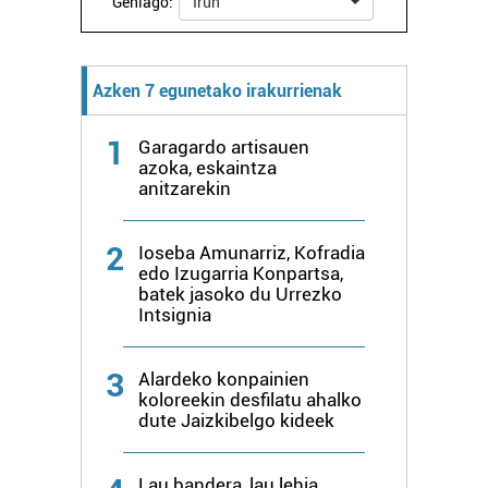
Gehiago:
Irun
Azken 7 egunetako irakurrienak
1
Garagardo artisauen
azoka, eskaintza
anitzarekin
2
Ioseba Amunarriz, Kofradia
edo Izugarria Konpartsa,
batek jasoko du Urrezko
Intsignia
3
Alardeko konpainien
koloreekin desfilatu ahalko
dute Jaizkibelgo kideek
Lau bandera, lau lehia