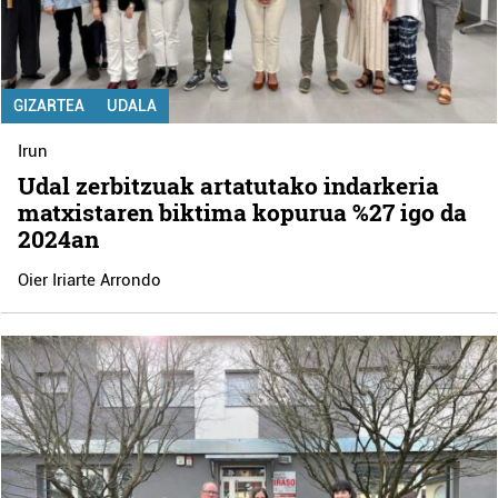
GIZARTEA
UDALA
Irun
Udal zerbitzuak artatutako indarkeria
matxistaren biktima kopurua %27 igo da
2024an
Oier Iriarte Arrondo