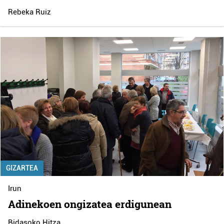
Rebeka Ruiz
GIZARTEA
Irun
Adinekoen ongizatea erdigunean
Bidasoko Hitza