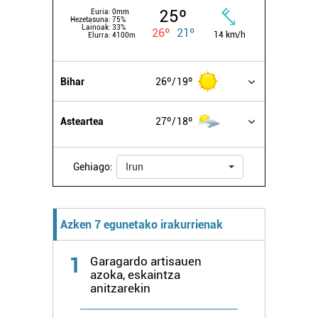
25º
Euria:
0mm
Hezetasuna:
75%
Lainoak:
33%
26º
21º
14 km/h
Elurra:
4100m
Bihar
26º
19º
Asteartea
27º
18º
Gehiago:
Irun
Azken 7 egunetako irakurrienak
1
Garagardo artisauen
azoka, eskaintza
anitzarekin