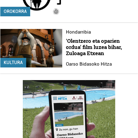
OROKORRA
Hondarribia
'Olentzero eta oparien
ordua' film luzea bihar,
Zuloaga Etxean
KULTURA
Oarso Bidasoko Hitza