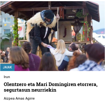
JAIAK
Irun
Olentzero eta Mari Domingiren etorrera,
segurtasun neurriekin
Aizpea Amas Agirre