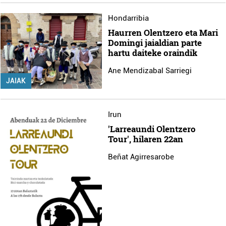
Hondarribia
Haurren Olentzero eta Mari
Domingi jaialdian parte
hartu daiteke oraindik
Ane Mendizabal Sarriegi
JAIAK
Irun
'Larreaundi Olentzero
Tour', hilaren 22an
Beñat Agirresarobe