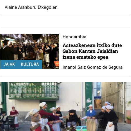
Alaine Aranburu Etxegoien
Hondarribia
Asteazkenean itxiko dute
Gabon Kanten Jaialdian
izena emateko epea
JAIAK
KULTURA
Imanol Saiz Gomez de Segura