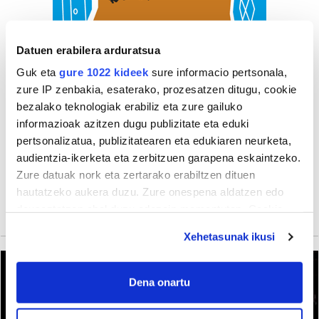
Datuen erabilera arduratsua
Guk eta
gure 1022 kideek
sure informacio pertsonala,
zure IP zenbakia, esaterako, prozesatzen ditugu, cookie
bezalako teknologiak erabiliz eta zure gailuko
informazioak azitzen dugu publizitate eta eduki
pertsonalizatua, publizitatearen eta edukiaren neurketa,
audientzia-ikerketa eta zerbitzuen garapena eskaintzeko.
Zure datuak nork eta zertarako erabiltzen dituen
hautatzeko aukera duzu. Zure onespena aldatzen edo
deuseztatzen ahal duzu edozein momentutan, Cookie
deklaraziotik edo Privacy triggerean klikatuz.
Xehetasunak ikusi
If you allow, we would also like to:
Collect information about your geographical
Dena onartu
location which can be accurate to within several
meters