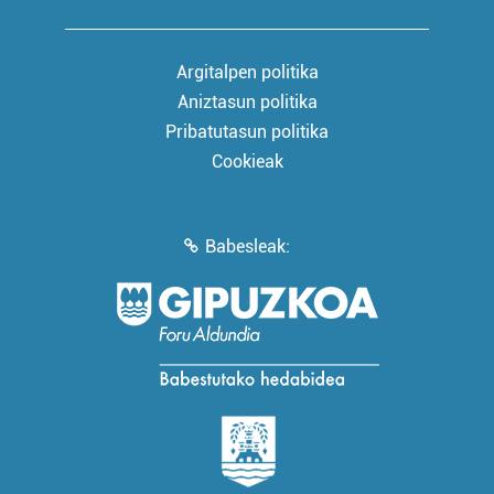
Argitalpen politika
Aniztasun politika
Pribatutasun politika
Cookieak
Babesleak: