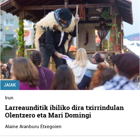
JAIAK
Irun
Larreaunditik ibiliko dira txirrindulan
Olentzero eta Mari Domingi
Alaine Aranburu Etxegoien