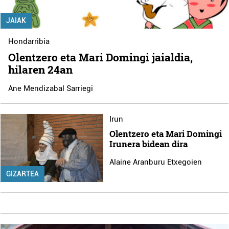
JAIAK
Hondarribia
Olentzero eta Mari Domingi jaialdia,
hilaren 24an
Ane Mendizabal Sarriegi
Irun
Olentzero eta Mari Domingi
Irunera bidean dira
Alaine Aranburu Etxegoien
GIZARTEA