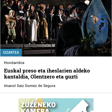
GIZARTEA
Hondarribia
Euskal preso eta iheslarien aldeko
kantaldia, Olentzero eta guzti
Imanol Saiz Gomez de Segura