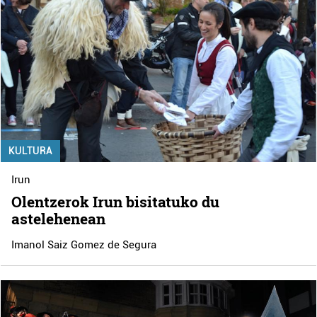
Lortu zure datu pertsonalak prozesatzeko moduari
buruzko informazio gehiago eta ezarri zure lehentasunak
datuen atalean. Edozein unetan alda edo ken dezakezu
zure baimena Cookieen adierazpenean.
Webgune honek cookie propioak eta hirugarrenen cookie-
fitxategiak erabiltzen ditu. Zure esperientzia eta
zerbitzuak hobetzeko asmoz, cookie teknologiaz
KULTURA
baliatzen gara. Ohar hau onartuz gero, teknologia hori
erabiltzeko baimen esplizitua ematen diguzu.
Gehiago
Irun
irakurri
Olentzerok Irun bisitatuko du
astelehenean
Imanol Saiz Gomez de Segura