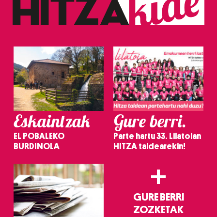
Eskaintzak
Gure berri.
EL POBALEKO
Parte hartu 33. Lilatoian
BURDINOLA
HITZA taldearekin!
+
GURE BERRI
ZOZKETAK