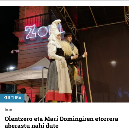
KULTURA
Irun
Olentzero eta Mari Domingiren etorrera
aberastu nahi dute