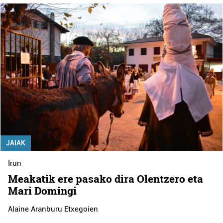
JAIAK
Irun
Meakatik ere pasako dira Olentzero eta
Mari Domingi
Alaine Aranburu Etxegoien