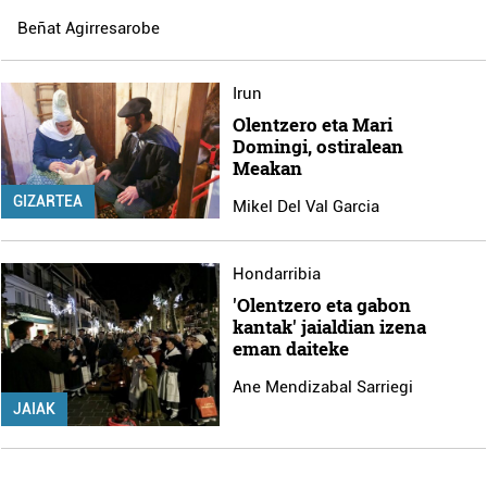
Beñat Agirresarobe
Irun
Olentzero eta Mari
Domingi, ostiralean
Meakan
GIZARTEA
Mikel Del Val Garcia
Hondarribia
'Olentzero eta gabon
kantak' jaialdian izena
eman daiteke
Ane Mendizabal Sarriegi
JAIAK