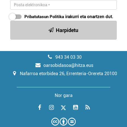
Pribatutasun Politika
irakurri eta onartzen dut.
Harpidetu
943 34 03 30
oarsobidasoa@hitza.eus
Nafarroa etorbidea 26, Errenteria-Orereta 20100
Nor gara