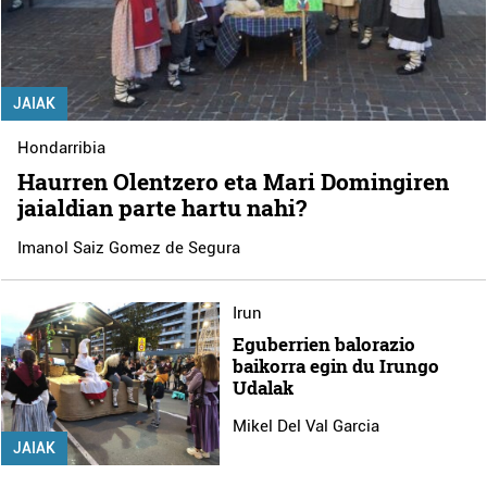
JAIAK
Hondarribia
Haurren Olentzero eta Mari Domingiren
jaialdian parte hartu nahi?
Imanol Saiz Gomez de Segura
Irun
Eguberrien balorazio
baikorra egin du Irungo
Udalak
Mikel Del Val Garcia
JAIAK