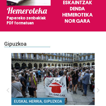
ESKAINTZAK
Hemeroteka
DENDA
HEMEROTEKA
Papereko zenbakiak
NOR GARA
PDF formatuan
Gipuzkoa
EUSKAL HERRIA, GIPUZKOA