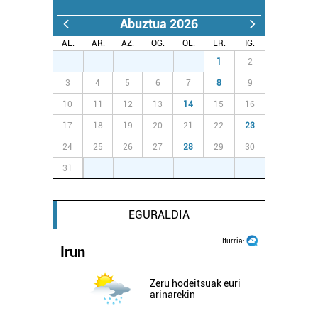
Abuztua 2026
AL.
AR.
AZ.
OG.
OL.
LR.
IG.
27
28
29
30
31
1
2
3
4
5
6
7
8
9
10
11
12
13
14
15
16
17
18
19
20
21
22
23
24
25
26
27
28
29
30
31
1
2
3
4
5
6
EGURALDIA
Iturria:
Irun
Zeru hodeitsuak euri
arinarekin