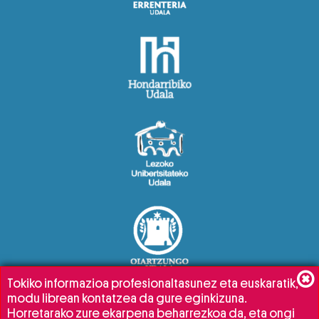
Tokiko informazioa profesionaltasunez eta euskaratik,
modu librean kontatzea da gure eginkizuna.
Horretarako zure ekarpena beharrezkoa da, eta ongi