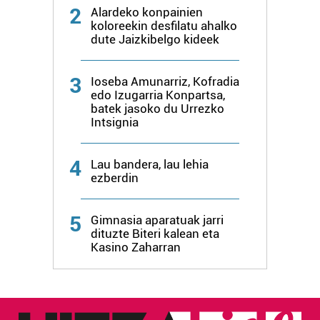
2
Alardeko konpainien
koloreekin desfilatu ahalko
dute Jaizkibelgo kideek
3
Ioseba Amunarriz, Kofradia
edo Izugarria Konpartsa,
batek jasoko du Urrezko
Intsignia
4
Lau bandera, lau lehia
ezberdin
5
Gimnasia aparatuak jarri
dituzte Biteri kalean eta
Kasino Zaharran