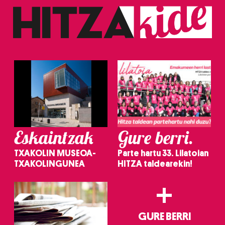
Eskaintzak
Gure berri.
TXAKOLIN MUSEOA-
Parte hartu 33. Lilatoian
TXAKOLINGUNEA
HITZA taldearekin!
+
GURE BERRI