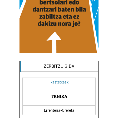
ZERBITZU GIDA
Ikastetxeak
TROA
TKNIKA
IRA
Errenteria-Orereta