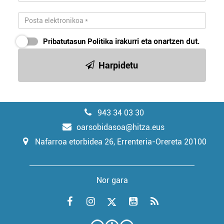
Pribatutasun Politika
irakurri eta onartzen dut.
Harpidetu
943 34 03 30
oarsobidasoa@hitza.eus
Nafarroa etorbidea 26, Errenteria-Orereta 20100
Nor gara