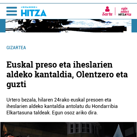
Sartu
GIZARTEA
Euskal preso eta iheslarien
aldeko kantaldia, Olentzero eta
guzti
Urtero bezala, hilaren 24rako euskal presoen eta
iheslarien aldeko kantaldia antolatu du Hondarribia
Elkartasuna taldeak. Egun osoz ariko dira.