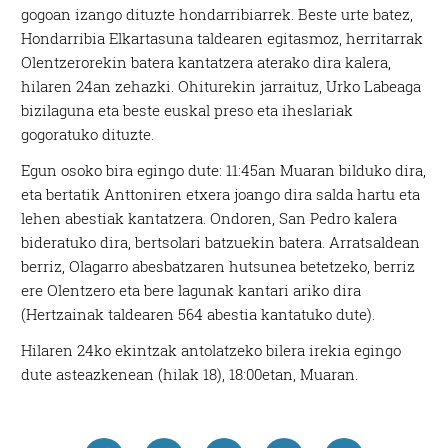
gogoan izango dituzte hondarribiarrek. Beste urte batez,
Hondarribia Elkartasuna taldearen egitasmoz, herritarrak
Olentzerorekin batera kantatzera aterako dira kalera,
hilaren 24an zehazki. Ohiturekin jarraituz, Urko Labeaga
bizilaguna eta beste euskal preso eta iheslariak
gogoratuko dituzte.
Egun osoko bira egingo dute: 11:45an Muaran bilduko dira,
eta bertatik Anttoniren etxera joango dira salda hartu eta
lehen abestiak kantatzera. Ondoren, San Pedro kalera
bideratuko dira, bertsolari batzuekin batera. Arratsaldean
berriz, Olagarro abesbatzaren hutsunea betetzeko, berriz
ere Olentzero eta bere lagunak kantari ariko dira
(Hertzainak taldearen 564 abestia kantatuko dute).
Hilaren 24ko ekintzak antolatzeko bilera irekia egingo
dute asteazkenean (hilak 18), 18:00etan, Muaran.