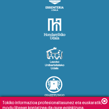
Tokiko informazioa profesionaltasunez eta euskaratik,
modu librean kontatzea da gure eginkizuna.