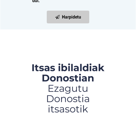
dut.
Harpidetu