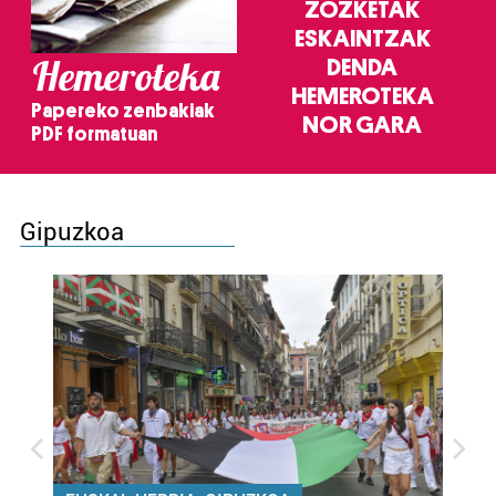
ZOZKETAK
ESKAINTZAK
Hemeroteka
DENDA
HEMEROTEKA
Papereko zenbakiak
NOR GARA
PDF formatuan
Gipuzkoa