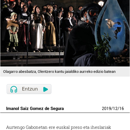
Olagarro abesbatza, Olentzero kantu jaialdiko aurreko edizio batean
Imanol Saiz Gomez de Segura
2019
/
12
/
16
Aurtengo Gabonetan ere euskal preso eta iheslariak