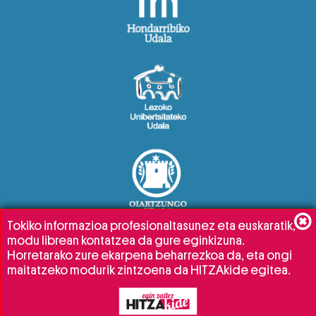
Tokiko informazioa profesionaltasunez eta euskaratik,
modu librean kontatzea da gure eginkizuna.
Horretarako zure ekarpena beharrezkoa da, eta ongi
maitatzeko modurik zintzoena da HITZAkide egitea.