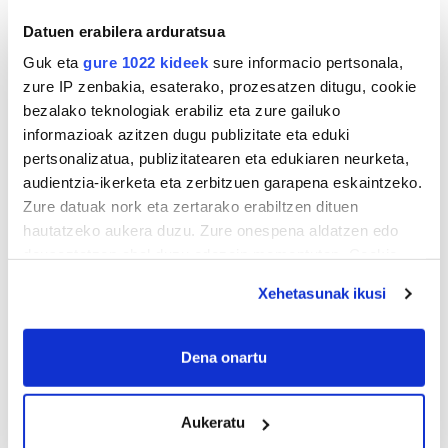
Datuen erabilera arduratsua
Guk eta
gure 1022 kideek
sure informacio pertsonala,
zure IP zenbakia, esaterako, prozesatzen ditugu, cookie
bezalako teknologiak erabiliz eta zure gailuko
informazioak azitzen dugu publizitate eta eduki
ZERBITZU GIDA
pertsonalizatua, publizitatearen eta edukiaren neurketa,
audientzia-ikerketa eta zerbitzuen garapena eskaintzeko.
Zure datuak nork eta zertarako erabiltzen dituen
Garraioak
hautatzeko aukera duzu. Zure onespena aldatzen edo
deuseztatzen ahal duzu edozein momentutan, Cookie
IPARBUS AUTOBUSAK
deklaraziotik edo Privacy triggerean klikatuz.
Xehetasunak ikusi
Oiartzun
If you allow, we would also like to:
Collect information about your geographical
Dena onartu
location which can be accurate to within several
meters
Aukeratu
Identify your device by actively scanning it for