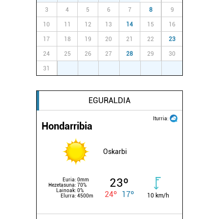
3
4
5
6
7
8
9
10
11
12
13
14
15
16
17
18
19
20
21
22
23
24
25
26
27
28
29
30
31
1
2
3
4
5
6
EGURALDIA
Iturria:
Hondarribia
Oskarbi
23º
Euria:
0mm
Hezetasuna:
70%
Lainoak:
0%
24º
17º
10 km/h
Elurra:
4500m