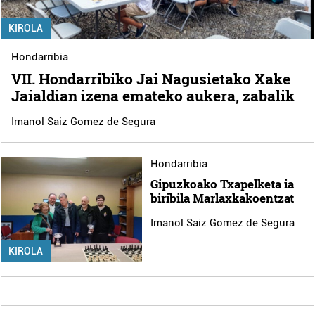
KIROLA
Hondarribia
VII. Hondarribiko Jai Nagusietako Xake
Jaialdian izena emateko aukera, zabalik
Imanol Saiz Gomez de Segura
Hondarribia
Gipuzkoako Txapelketa ia
biribila Marlaxkakoentzat
Imanol Saiz Gomez de Segura
KIROLA