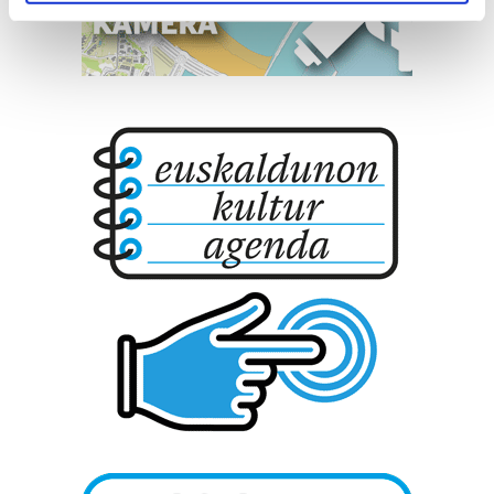
specific characteristics (fingerprinting)
Find out more about how your personal data is processed
and set your preferences in the
details section
.
Guk eta gure bazkideek zure datu pertsonalak
prozesatzen ditugu, zure IP zenbakia, besteak beste,
teknologia erabiliz, cookieak adibidez, iragarki eta eduki
pertsonalizatuak eskaintzeko, iragarkiak eta edukia
neurtzeko, jendeari buruzko informazioa biltzeko eta
produktuak garatzeko. Zure datuak nork eta zertarako
erabiltzen dituen hauta dezakezu.
Bazkide batzuek ez dizute baimenik eskatzen, eta beren
interes komertzial legitimoetan babesten dira. Ikusi gure
bazkideen zerrenda, beren ustez zein helburutarako
duten interes legitimoa eta horren aurka nola egin
dezakezun ikusteko.
Lortu zure datu pertsonalak prozesatzeko moduari