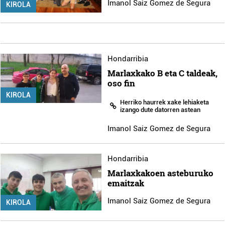
Imanol Saiz Gomez de Segura
KIROLA
Hondarribia
Marlaxkako B eta C taldeak,
oso fin
KIROLA
Herriko haurrek xake lehiaketa
izango dute datorren astean
Imanol Saiz Gomez de Segura
Hondarribia
Marlaxkakoen asteburuko
emaitzak
Imanol Saiz Gomez de Segura
KIROLA