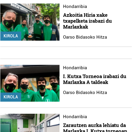
Hondarribia
Azkoitia Hiria xake
txapelketa irabazi du
Marlaxkak
KIROLA
Oarso Bidasoko Hitza
Hondarribia
I. Kutxa Torneoa irabazi du
Marlaxka A taldeak
Oarso Bidasoko Hitza
KIROLA
Hondarribia
Zarautzen aurka lehiatu da
Marlaxka I. Kutxa torneoan