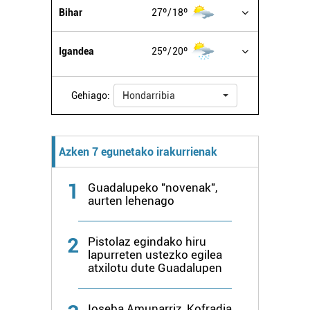
Bihar
27º
18º
Igandea
25º
20º
Gehiago:
Hondarribia
Azken 7 egunetako irakurrienak
1
Guadalupeko "novenak",
aurten lehenago
2
Pistolaz egindako hiru
lapurreten ustezko egilea
atxilotu dute Guadalupen
Ioseba Amunarriz, Kofradia