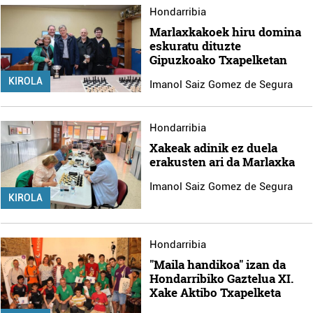
Hondarribia
Marlaxkakoek hiru domina
eskuratu dituzte
Gipuzkoako Txapelketan
KIROLA
Imanol Saiz Gomez de Segura
Hondarribia
Xakeak adinik ez duela
erakusten ari da Marlaxka
Imanol Saiz Gomez de Segura
KIROLA
Hondarribia
"Maila handikoa" izan da
Hondarribiko Gaztelua XI.
Xake Aktibo Txapelketa