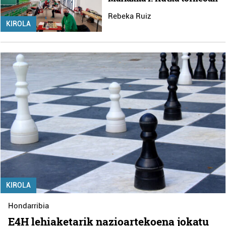
Rebeka Ruiz
KIROLA
KIROLA
Hondarribia
E4H lehiaketarik nazioartekoena jokatu