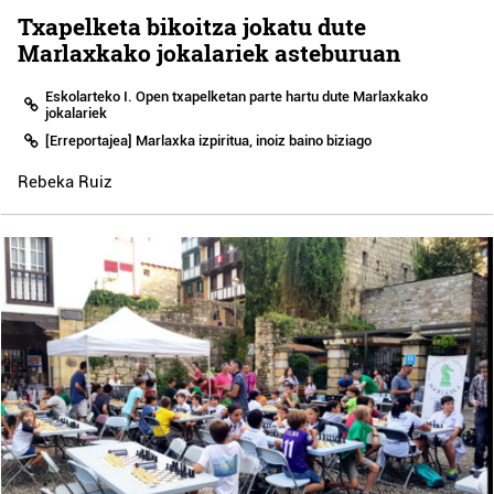
Txapelketa bikoitza jokatu dute
Marlaxkako jokalariek asteburuan
Eskolarteko I. Open txapelketan parte hartu dute Marlaxkako
jokalariek
[Erreportajea] Marlaxka izpiritua, inoiz baino biziago
Rebeka Ruiz