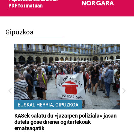
NOR GARA
PDF formatuan
Gipuzkoa
EUSKAL HERRIA, GIPUZKOA
KASek salatu du «jazarpen poliziala» jasan
Pa
dutela gose direnei ogitartekoak
da
emateagatik
«s