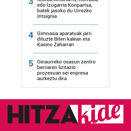
3
edo Izugarria Konpartsa,
batek jasoko du Urrezko
Intsignia
4
Gimnasia aparatuak jarri
dituzte Biteri kalean eta
Kasino Zaharran
5
Oinaurreko osasun zentro
berriaren lizitazio
prozesuan sei enpresa
aurkeztu dira