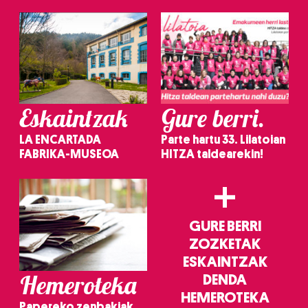
Eskaintzak
Gure berri.
LA ENCARTADA
Parte hartu 33. Lilatoian
FABRIKA-MUSEOA
HITZA taldearekin!
+
GURE BERRI
ZOZKETAK
ESKAINTZAK
Hemeroteka
DENDA
HEMEROTEKA
Papereko zenbakiak