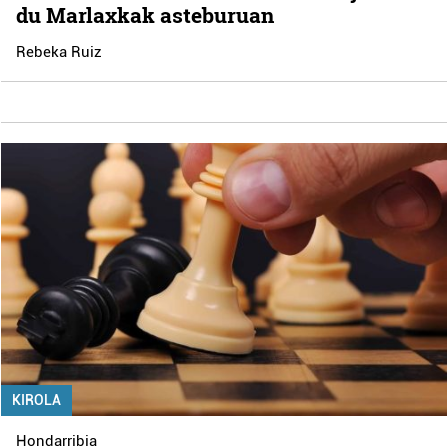
du Marlaxkak asteburuan
Rebeka Ruiz
KIROLA
Hondarribia