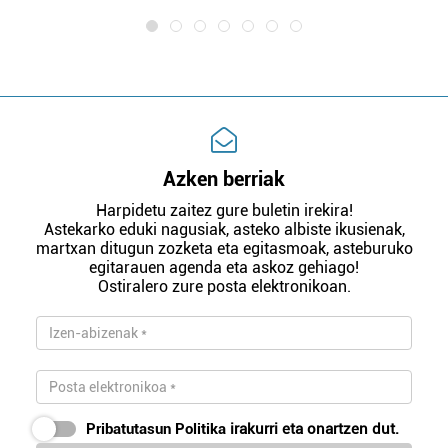
Azken berriak
Harpidetu zaitez gure buletin irekira!
Astekarko eduki nagusiak, asteko albiste ikusienak,
martxan ditugun zozketa eta egitasmoak, asteburuko
egitarauen agenda eta askoz gehiago!
Ostiralero zure posta elektronikoan.
Pribatutasun Politika
irakurri eta onartzen dut.