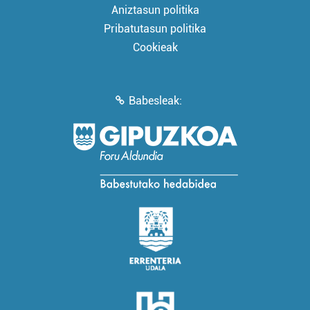
Aniztasun politika
Pribatutasun politika
Cookieak
Babesleak: