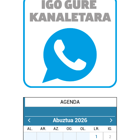
buruzko informazio gehiago eta ezarri zure lehentasunak
datuen atalean. Edozein unetan alda edo ken dezakezu
zure baimena Cookieen adierazpenean.
Webgune honek cookie propioak eta hirugarrenen cookie-
fitxategiak erabiltzen ditu. Zure esperientzia eta
zerbitzuak hobetzeko asmoz, cookie teknologiaz
baliatzen gara. Ohar hau onartuz gero, teknologia hori
erabiltzeko baimen esplizitua ematen diguzu.
Gehiago
irakurri
AGENDA
Abuztua 2026
AL.
AR.
AZ.
OG.
OL.
LR.
IG.
27
28
29
30
31
1
2