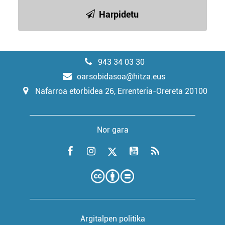
Harpidetu
943 34 03 30
oarsobidasoa@hitza.eus
Nafarroa etorbidea 26, Errenteria-Orereta 20100
Nor gara
Argitalpen politika