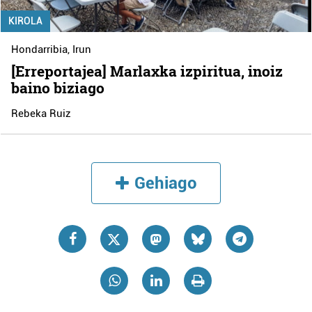
KIROLA
Hondarribia
,
Irun
[Erreportajea] Marlaxka izpiritua, inoiz
baino biziago
Rebeka Ruiz
Gehiago