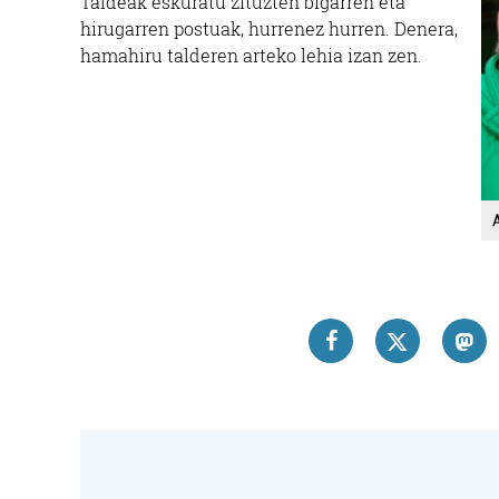
Taldeak eskuratu zituzten bigarren eta
hirugarren postuak, hurrenez hurren. Denera,
hamahiru talderen arteko lehia izan zen.