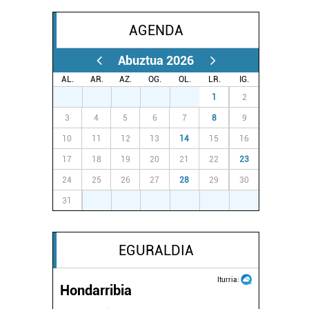
AGENDA
Abuztua 2026
AL.
AR.
AZ.
OG.
OL.
LR.
IG.
27
28
29
30
31
1
2
3
4
5
6
7
8
9
10
11
12
13
14
15
16
17
18
19
20
21
22
23
24
25
26
27
28
29
30
31
1
2
3
4
5
6
EGURALDIA
Iturria:
Hondarribia