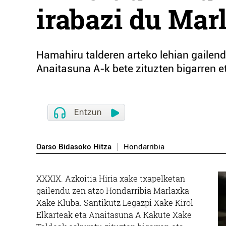
irabazi du Mar
Hamahiru talderen arteko lehian gailend
Anaitasuna A-k bete zituzten bigarren e
Oarso Bidasoko Hitza
Hondarribia
XXXIX. Azkoitia Hiria xake txapelketan
gailendu zen atzo Hondarribia Marlaxka
Xake Kluba. Santikutz Legazpi Xake Kirol
Elkarteak eta Anaitasuna A Kakute Xake