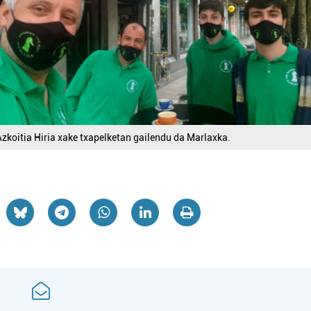
Azkoitia Hiria xake txapelketan gailendu da Marlaxka.