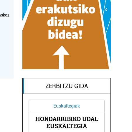
askoz
ZERBITZU GIDA
Euskaltegiak
ORTZ
HONDARRIBIKO UDAL
NAG
EUSKALTEGIA