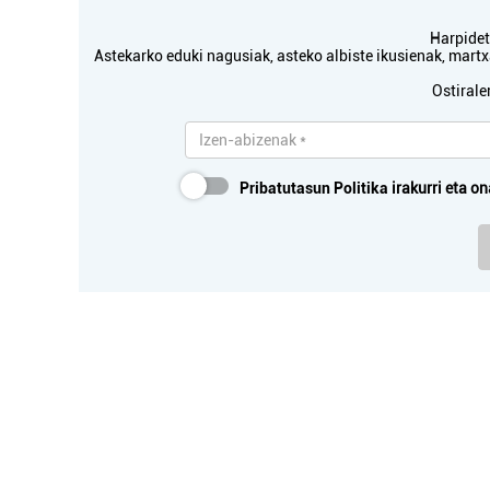
Harpidetu
Astekarko eduki nagusiak, asteko albiste ikusienak, mar
Ostirale
Pribatutasun Politika
irakurri eta on
Osasungintza
NAGORE CABADA HORTZ
HO
KLINIKA