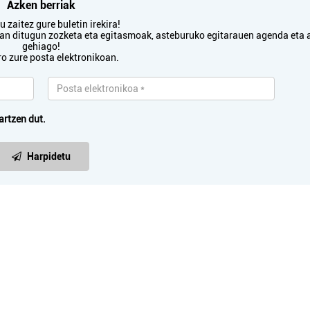
Azken berriak
 zaitez gure buletin irekira!
txan ditugun zozketa eta egitasmoak, asteburuko egitarauen agenda eta 
gehiago!
ro zure posta elektronikoan.
artzen dut.
Harpidetu
Euskaltegiak
Osasungintza
NDARRIBIKO UDAL
NAGORE CABADA H
EUSKALTEGIA
KLINIKA