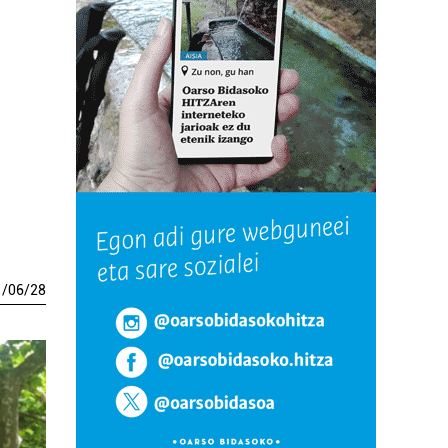
1
/
06
/
28