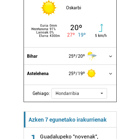
Oskarbi
20º
Euria:
0mm
Hezetasuna:
91%
Lainoak:
0%
27º
19º
5 km/h
Elurra:
4300m
Bihar
25º
20º
Astelehena
25º
19º
Gehiago:
Hondarribia
Azken 7 egunetako irakurrienak
1
Guadalupeko "novenak",