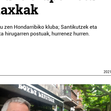
laxkak
u zen Hondarribiko kluba; Santikutzek eta
ta hirugarren postuak, hurrenez hurren.
202