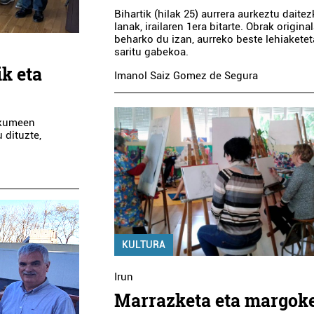
Bihartik (hilak 25) aurrera aurkeztu daite
lanak, irailaren 1era bitarte. Obrak origina
ARALAR TABERNA
LEZO HERRI E
beharko du izan, aurreko beste lehiakete
saritu gabekoa.
ik eta
Errenteria-Orereta
Lezo
Imanol Saiz Gomez de Segura
akumeen
 dituzte,
KULTURA
Irun
Marrazketa eta margok