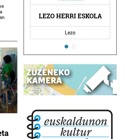
zke
la
SKOLA
ARALAR TABERNA
tan
Errenteria-Orereta
eta