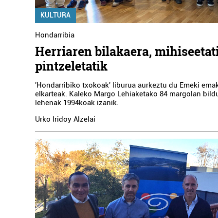
KULTURA
LEZO HERRI ESKOLA
Hondarribia
Herriaren bilakaera, mihiseetat
Lezo
pintzeletatik
'Hondarribiko txokoak' liburua aurkeztu du Emeki em
elkarteak. Kaleko Margo Lehiaketako 84 margolan bildu
lehenak 1994koak izanik.
Urko Iridoy Alzelai