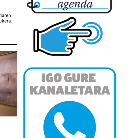
riaren
aukera