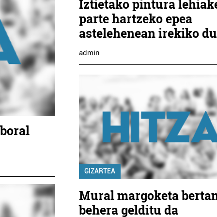
Iztietako pintura lehiak
parte hartzeko epea
astelehenean irekiko du
admin
boral
GIZARTEA
Mural margoketa berta
behera gelditu da