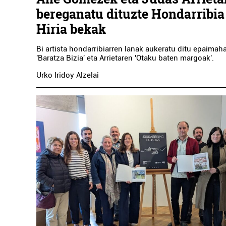
bereganatu dituzte Hondarribi
Hiria bekak
Bi artista hondarribiarren lanak aukeratu ditu epaima
'Baratza Bizia' eta Arrietaren 'Otaku baten margoak'.
Urko Iridoy Alzelai
Ikastetxeak