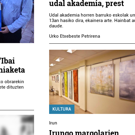
udal akademia, prest
Udal akademia horren barruko eskolak ur
13an hasiko dira, ekainera arte. Hainbat 
daude.
Urko Etxebeste Petrirena
'Ibai
hiaketa
ko obrarekin
ete dituzten
KULTURA
Irun
Irungo margolarien