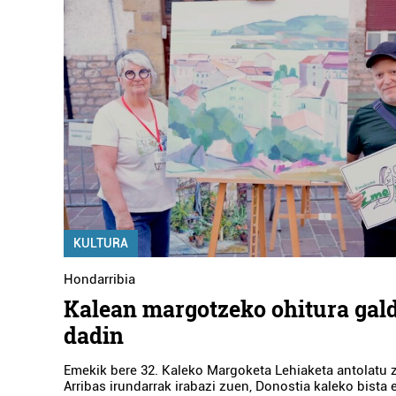
KULTURA
Hondarribia
Kalean margotzeko ohitura gal
dadin
Emekik bere 32. Kaleko Margoketa Lehiaketa antolatu z
Arribas irundarrak irabazi zuen, Donostia kaleko bista 