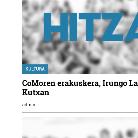
KULTURA
CoMoren erakuskera, Irungo La
Kutxan
admin