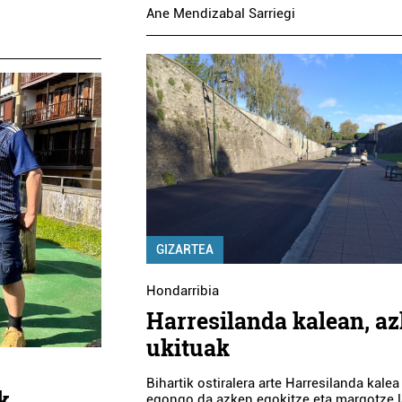
Ane Mendizabal Sarriegi
GIZARTEA
Hondarribia
Harresilanda kalean, a
ukituak
Bihartik ostiralera arte Harresilanda kalea 
k
egongo da azken egokitze eta margotze 