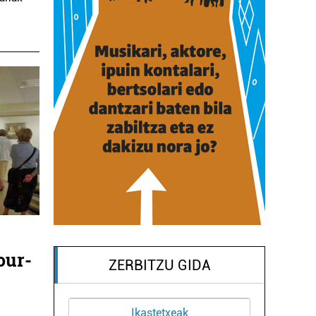
our-
ZERBITZU GIDA
Ostalaritza