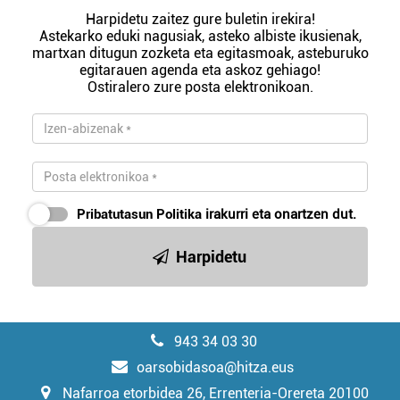
Harpidetu zaitez gure buletin irekira!
Astekarko eduki nagusiak, asteko albiste ikusienak,
martxan ditugun zozketa eta egitasmoak, asteburuko
egitarauen agenda eta askoz gehiago!
Ostiralero zure posta elektronikoan.
Pribatutasun Politika
irakurri eta onartzen dut.
Harpidetu
943 34 03 30
oarsobidasoa@hitza.eus
Nafarroa etorbidea 26, Errenteria-Orereta 20100