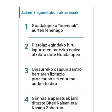
Azken 7 egunetako irakurrienak
1
Guadalupeko "novenak",
aurten lehenago
2
Pistolaz egindako hiru
lapurreten ustezko egilea
atxilotu dute Guadalupen
3
Oinaurreko osasun zentro
berriaren lizitazio
prozesuan sei enpresa
aurkeztu dira
4
Gimnasia aparatuak jarri
dituzte Biteri kalean eta
Kasino Zaharran