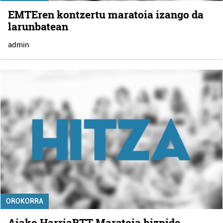
EMTEren kontzertu maratoia izango da
larunbatean
admin
OROKORRA
Aiako HarriaBTT Maratoia hizpide