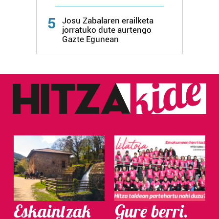
5
Josu Zabalaren erailketa
jorratuko dute aurtengo
Gazte Egunean
Eskaintzak
Gure berri.