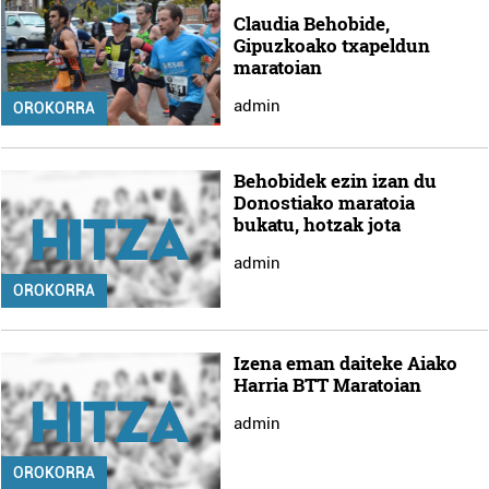
Claudia Behobide,
Gipuzkoako txapeldun
maratoian
admin
OROKORRA
Behobidek ezin izan du
Donostiako maratoia
bukatu, hotzak jota
admin
OROKORRA
Izena eman daiteke Aiako
Harria BTT Maratoian
admin
OROKORRA