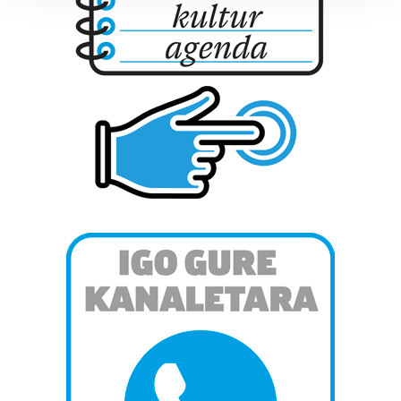
Guk eta gure bazkideek zure datu pertsonalak
prozesatzen ditugu, zure IP zenbakia, besteak beste,
teknologia erabiliz, cookieak adibidez, iragarki eta eduki
pertsonalizatuak eskaintzeko, iragarkiak eta edukia
neurtzeko, jendeari buruzko informazioa biltzeko eta
produktuak garatzeko. Zure datuak nork eta zertarako
erabiltzen dituen hauta dezakezu.
Bazkide batzuek ez dizute baimenik eskatzen, eta beren
interes komertzial legitimoetan babesten dira. Ikusi gure
bazkideen zerrenda, beren ustez zein helburutarako
duten interes legitimoa eta horren aurka nola egin
dezakezun ikusteko.
Lortu zure datu pertsonalak prozesatzeko moduari
buruzko informazio gehiago eta ezarri zure lehentasunak
datuen atalean. Edozein unetan alda edo ken dezakezu
zure baimena Cookieen adierazpenean.