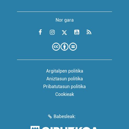
Nor gara
Argitalpen politika
Aniztasun politika
Pribatutasun politika
Cookieak
Babesleak: