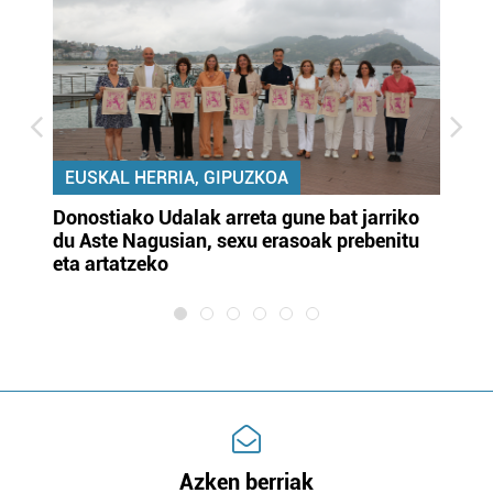
EUSKAL HERRIA, GIPUZKOA
Donostiako Udalak arreta gune bat jarriko
Ur
du Aste Nagusian, sexu erasoak prebenitu
es
eta artatzeko
lu
Azken berriak