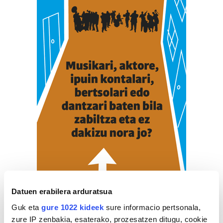
Datuen erabilera arduratsua
Guk eta
gure 1022 kideek
sure informacio pertsonala,
ZERBITZU GIDA
zure IP zenbakia, esaterako, prozesatzen ditugu, cookie