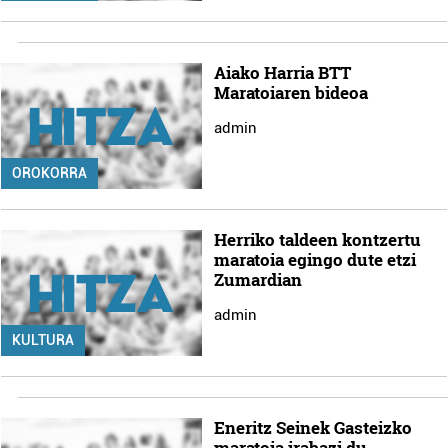
Aiako Harria BTT
Maratoiaren bideoa
admin
OROKORRA
Herriko taldeen kontzertu
maratoia egingo dute etzi
Zumardian
admin
KULTURA
Eneritz Seinek Gasteizko
maratoia irabazi du