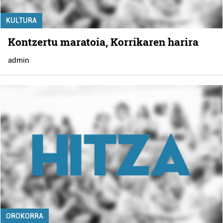
KULTURA
Kontzertu maratoia, Korrikaren harira
admin
OROKORRA