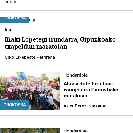
admin
OROKORRA
Irun
Iñaki Lopetegi irundarra, Gipuzkoako
txapeldun maratoian
Urko Etxebeste Petrirena
Hondarribia
Ataxia dute hiru haur
izango dira Donostiako
maratoian
OROKORRA
Asier Perez-Karkamo
Hondarribia