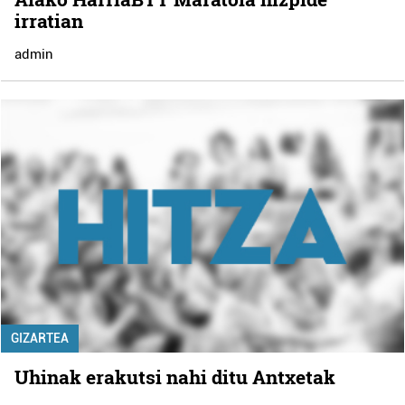
irratian
admin
GIZARTEA
Uhinak erakutsi nahi ditu Antxetak