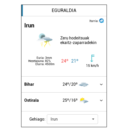
EGURALDIA
Iturria:
Irun
Zeru hodeitsuak
ekaitz-zaparradekin
Euria:
3mm
24º
21º
Hezetasuna:
82%
Elurra:
4500m
15 km/h
Bihar
24º
20º
Ostirala
25º
16º
Gehiago:
Irun