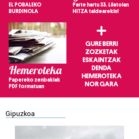
EL POBALEKO
Parte hartu 33. Lilatoian
BURDINOLA
HITZA taldearekin!
+
GURE BERRI
ZOZKETAK
ESKAINTZAK
Hemeroteka
DENDA
HEMEROTEKA
Papereko zenbakiak
NOR GARA
PDF formatuan
Gipuzkoa