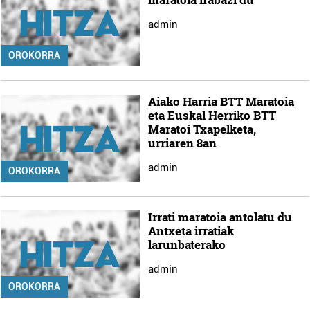
admin
OROKORRA
Aiako Harria BTT Maratoia
eta Euskal Herriko BTT
Maratoi Txapelketa,
urriaren 8an
admin
OROKORRA
Irrati maratoia antolatu du
Antxeta irratiak
larunbaterako
admin
OROKORRA