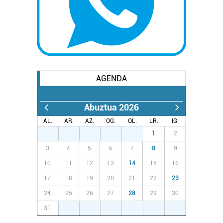
Webgune honek cookie propioak eta hirugarrenen cookie-
fitxategiak erabiltzen ditu. Zure esperientzia eta
zerbitzuak hobetzeko asmoz, cookie teknologiaz
baliatzen gara. Ohar hau onartuz gero, teknologia hori
erabiltzeko baimen esplizitua ematen diguzu.
Gehiago
irakurri
AGENDA
Abuztua 2026
AL.
AR.
AZ.
OG.
OL.
LR.
IG.
27
28
29
30
31
1
2
3
4
5
6
7
8
9
10
11
12
13
14
15
16
17
18
19
20
21
22
23
24
25
26
27
28
29
30
31
1
2
3
4
5
6