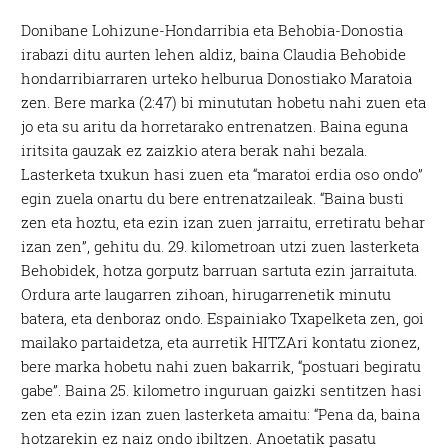
Donibane Lohizune-Hondarribia eta Behobia-Donostia
irabazi ditu aurten lehen aldiz, baina Claudia Behobide
hondarribiarraren urteko helburua Donostiako Maratoia
zen. Bere marka (2:47) bi minututan hobetu nahi zuen eta
jo eta su aritu da horretarako entrenatzen. Baina eguna
iritsita gauzak ez zaizkio atera berak nahi bezala.
Lasterketa txukun hasi zuen eta “maratoi erdia oso ondo”
egin zuela onartu du bere entrenatzaileak. “Baina busti
zen eta hoztu, eta ezin izan zuen jarraitu, erretiratu behar
izan zen”, gehitu du. 29. kilometroan utzi zuen lasterketa
Behobidek, hotza gorputz barruan sartuta ezin jarraituta.
Ordura arte laugarren zihoan, hirugarrenetik minutu
batera, eta denboraz ondo. Espainiako Txapelketa zen, goi
mailako partaidetza, eta aurretik HITZAri kontatu zionez,
bere marka hobetu nahi zuen bakarrik, “postuari begiratu
gabe”. Baina 25. kilometro inguruan gaizki sentitzen hasi
zen eta ezin izan zuen lasterketa amaitu: “Pena da, baina
hotzarekin ez naiz ondo ibiltzen. Anoetatik pasatu