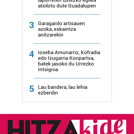
atxilotu dute Guadalupen
3
Garagardo artisauen
azoka, eskaintza
anitzarekin
4
Ioseba Amunarriz, Kofradia
edo Izugarria Konpartsa,
batek jasoko du Urrezko
Intsignia
5
Lau bandera, lau lehia
ezberdin