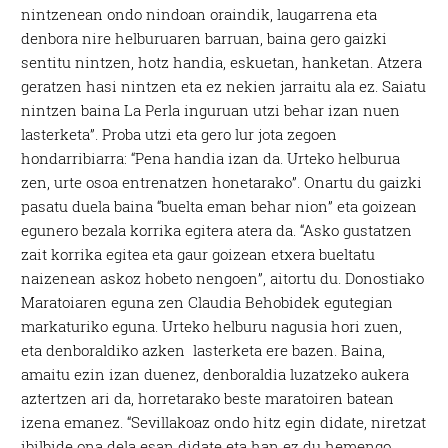
nintzenean ondo nindoan oraindik, laugarrena eta
denbora nire helburuaren barruan, baina gero gaizki
sentitu nintzen, hotz handia, eskuetan, hanketan. Atzera
geratzen hasi nintzen eta ez nekien jarraitu ala ez. Saiatu
nintzen baina La Perla inguruan utzi behar izan nuen
lasterketa”. Proba utzi eta gero lur jota zegoen
hondarribiarra: “Pena handia izan da. Urteko helburua
zen, urte osoa entrenatzen honetarako”. Onartu du gaizki
pasatu duela baina “buelta eman behar nion” eta goizean
egunero bezala korrika egitera atera da. “Asko gustatzen
zait korrika egitea eta gaur goizean etxera bueltatu
naizenean askoz hobeto nengoen”, aitortu du. Donostiako
Maratoiaren eguna zen Claudia Behobidek egutegian
markaturiko eguna. Urteko helburu nagusia hori zuen,
eta denboraldiko azken lasterketa ere bazen. Baina,
amaitu ezin izan duenez, denboraldia luzatzeko aukera
aztertzen ari da, horretarako beste maratoiren batean
izena emanez. “Sevillakoaz ondo hitz egin didate, niretzat
ibilbide ona dela esan didate eta han ez du hemengo