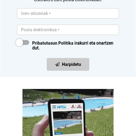
Pribatutasun Politika
irakurri eta onartzen
dut.
Harpidetu