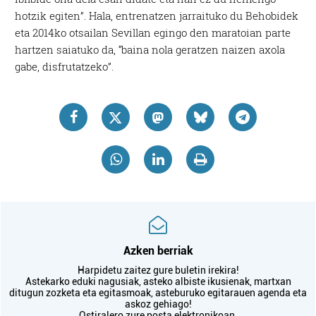
hotzik egiten”. Hala, entrenatzen jarraituko du Behobidek
eta 2014ko otsailan Sevillan egingo den maratoian parte
hartzen saiatuko da, “baina nola geratzen naizen axola
gabe, disfrutatzeko”.
Azken berriak
Harpidetu zaitez gure buletin irekira!
Astekarko eduki nagusiak, asteko albiste ikusienak, martxan
ditugun zozketa eta egitasmoak, asteburuko egitarauen agenda eta
askoz gehiago!
Ostiralero zure posta elektronikoan.