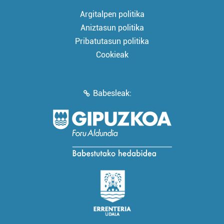
Argitalpen politika
Aniztasun politika
Pribatutasun politika
Cookieak
Babesleak: