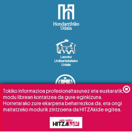
Tokiko informazioa profesionaltasunez eta euskaratik,
modu librean kontatzea da gure eginkizuna.
Horretarako zure ekarpena beharrezkoa da, eta ongi
maitatzeko modurik zintzoena da HITZAkide egitea.