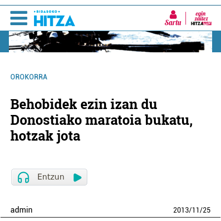
Sartu
OROKORRA
Behobidek ezin izan du
Donostiako maratoia bukatu,
hotzak jota
admin
2013
/
11
/
25