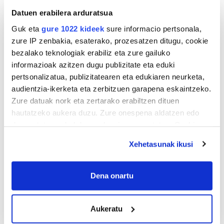
Datuen erabilera arduratsua
Guk eta
gure 1022 kideek
sure informacio pertsonala,
zure IP zenbakia, esaterako, prozesatzen ditugu, cookie
bezalako teknologiak erabiliz eta zure gailuko
informazioak azitzen dugu publizitate eta eduki
pertsonalizatua, publizitatearen eta edukiaren neurketa,
audientzia-ikerketa eta zerbitzuen garapena eskaintzeko.
Zure datuak nork eta zertarako erabiltzen dituen
hautatzeko aukera duzu. Zure onespena aldatzen edo
deuseztatzen ahal duzu edozein momentutan, Cookie
deklaraziotik edo Privacy triggerean klikatuz.
Xehetasunak ikusi
If you allow, we would also like to:
Collect information about your geographical
Dena onartu
location which can be accurate to within several
meters
AGENDA
Aukeratu
Identify your device by actively scanning it for
specific characteristics (fingerprinting)