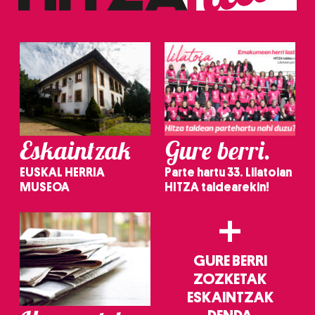
Eskaintzak
Gure berri.
EUSKAL HERRIA
Parte hartu 33. Lilatoian
MUSEOA
HITZA taldearekin!
+
GURE BERRI
ZOZKETAK
ESKAINTZAK