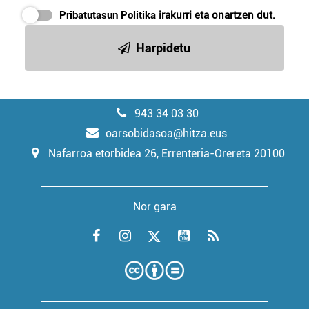
Pribatutasun Politika
irakurri eta onartzen dut.
Harpidetu
943 34 03 30
oarsobidasoa@hitza.eus
Nafarroa etorbidea 26, Errenteria-Orereta 20100
Nor gara