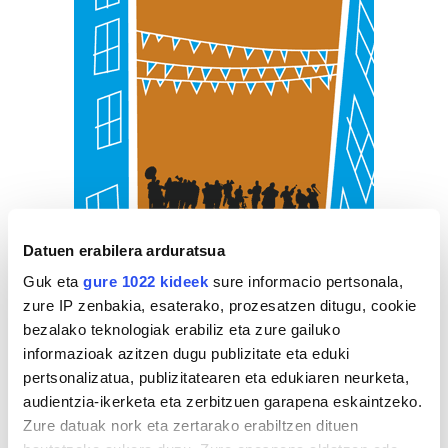
Datuen erabilera arduratsua
Guk eta
gure 1022 kideek
sure informacio pertsonala,
zure IP zenbakia, esaterako, prozesatzen ditugu, cookie
bezalako teknologiak erabiliz eta zure gailuko
informazioak azitzen dugu publizitate eta eduki
pertsonalizatua, publizitatearen eta edukiaren neurketa,
audientzia-ikerketa eta zerbitzuen garapena eskaintzeko.
Zure datuak nork eta zertarako erabiltzen dituen