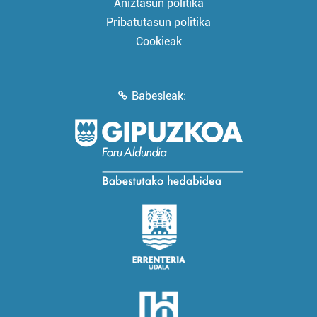
Aniztasun politika
Pribatutasun politika
Cookieak
Babesleak: