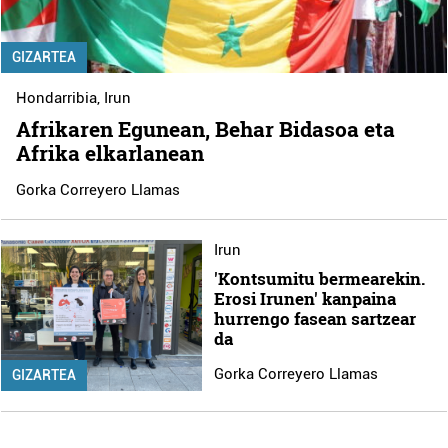
GIZARTEA
Hondarribia
,
Irun
Afrikaren Egunean, Behar Bidasoa eta
Afrika elkarlanean
Gorka Correyero Llamas
Irun
'Kontsumitu bermearekin.
Erosi Irunen' kanpaina
hurrengo fasean sartzear
da
Gorka Correyero Llamas
GIZARTEA