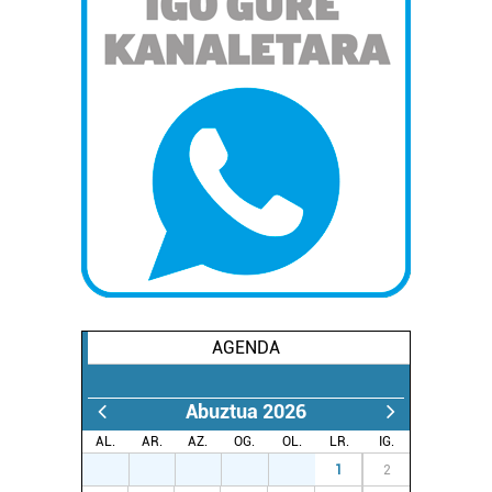
irakurri
AGENDA
Abuztua 2026
AL.
AR.
AZ.
OG.
OL.
LR.
IG.
27
28
29
30
31
1
2