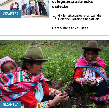
ostegunera arte eska
daitezke
GIZARTEA
GKEen akusazioei erantzun die
Gotzone Larrarte zinegotziak
Oarso Bidasoko Hitza
GIZARTEA