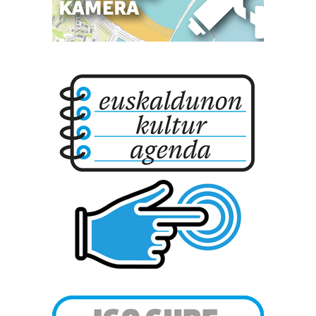
erabiltzen dituen hauta dezakezu.
Bazkide batzuek ez dizute baimenik eskatzen, eta beren
interes komertzial legitimoetan babesten dira. Ikusi gure
bazkideen zerrenda, beren ustez zein helburutarako
duten interes legitimoa eta horren aurka nola egin
dezakezun ikusteko.
Lortu zure datu pertsonalak prozesatzeko moduari
buruzko informazio gehiago eta ezarri zure lehentasunak
datuen atalean. Edozein unetan alda edo ken dezakezu
zure baimena Cookieen adierazpenean.
Webgune honek cookie propioak eta hirugarrenen cookie-
fitxategiak erabiltzen ditu. Zure esperientzia eta
zerbitzuak hobetzeko asmoz, cookie teknologiaz
baliatzen gara. Ohar hau onartuz gero, teknologia hori
erabiltzeko baimen esplizitua ematen diguzu.
Gehiago