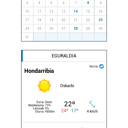
3
4
5
6
7
8
9
10
11
12
13
14
15
16
17
18
19
20
21
22
23
24
25
26
27
28
29
30
31
1
2
3
4
5
6
EGURALDIA
Iturria:
Hondarribia
Oskarbi
22º
Euria:
0mm
Hezetasuna:
73%
Lainoak:
0%
24º
17º
4 km/h
Elurra:
4500m