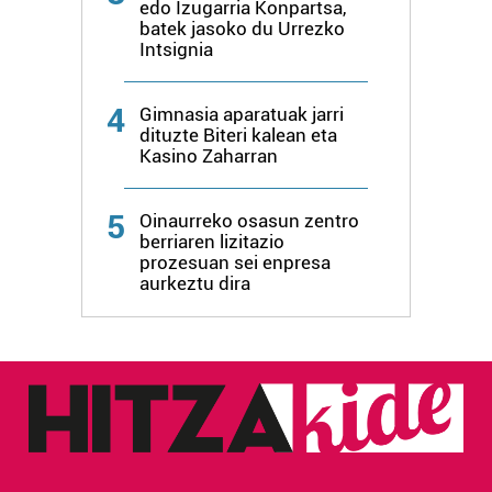
edo Izugarria Konpartsa,
batek jasoko du Urrezko
Intsignia
4
Gimnasia aparatuak jarri
dituzte Biteri kalean eta
Kasino Zaharran
5
Oinaurreko osasun zentro
berriaren lizitazio
prozesuan sei enpresa
aurkeztu dira