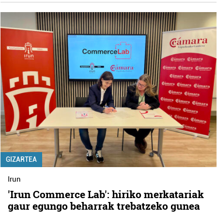
GIZARTEA
Irun
'Irun Commerce Lab': hiriko merkatariak
gaur egungo beharrak trebatzeko gunea