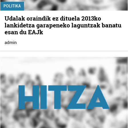
POLITIKA
Udalak oraindik ez dituela 2013ko
lankidetza garapeneko laguntzak banatu
esan du EAJk
admin