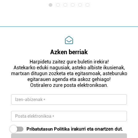
Azken berriak
Harpidetu zaitez gure buletin irekira!
Astekarko eduki nagusiak, asteko albiste ikusienak,
martxan ditugun zozketa eta egitasmoak, asteburuko
egitarauen agenda eta askoz gehiago!
Ostiralero zure posta elektronikoan.
Pribatutasun Politika
irakurri eta onartzen dut.