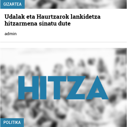
GIZARTEA
Udalak eta Haurtzarok lankidetza
hitzarmena sinatu dute
admin
POLITIKA