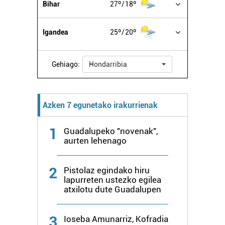
Bihar
27º
18º
Igandea
25º
20º
Gehiago:
Hondarribia
Azken 7 egunetako irakurrienak
1
Guadalupeko "novenak",
aurten lehenago
2
Pistolaz egindako hiru
lapurreten ustezko egilea
atxilotu dute Guadalupen
3
Ioseba Amunarriz, Kofradia