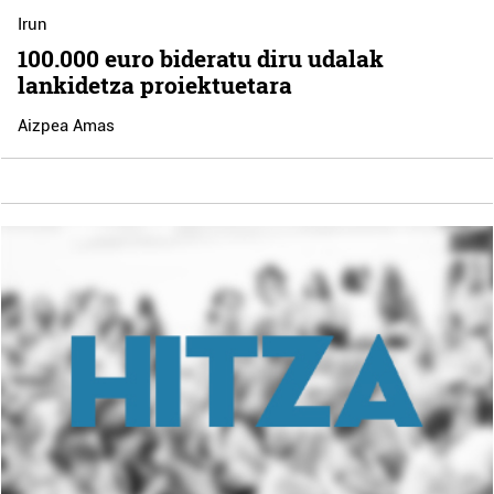
Irun
100.000 euro bideratu diru udalak
lankidetza proiektuetara
Aizpea Amas