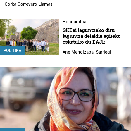
Gorka Correyero Llamas
Hondarribia
GKEei laguntzeko diru
laguntza deialdia egiteko
eskatuko du EAJk
POLITIKA
Ane Mendizabal Sarriegi