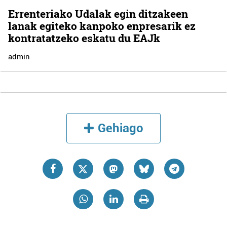
Errenteriako Udalak egin ditzakeen
lanak egiteko kanpoko enpresarik ez
kontratatzeko eskatu du EAJk
admin
Gehiago