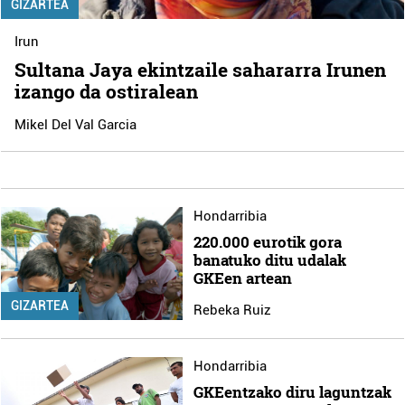
GIZARTEA
Irun
Sultana Jaya ekintzaile sahararra Irunen
izango da ostiralean
Mikel Del Val Garcia
Hondarribia
220.000 eurotik gora
banatuko ditu udalak
GKEen artean
GIZARTEA
Rebeka Ruiz
Hondarribia
GKEentzako diru laguntzak