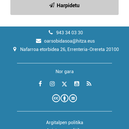
Harpidetu
943 34 03 30
oarsobidasoa@hitza.eus
Nafarroa etorbidea 26, Errenteria-Orereta 20100
Nor gara
Argitalpen politika