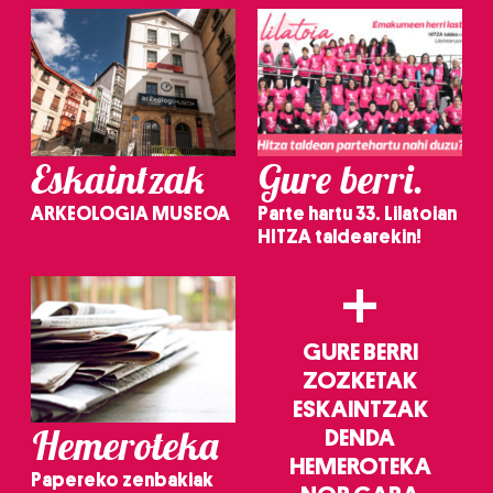
Eskaintzak
Gure berri.
ARKEOLOGIA MUSEOA
Parte hartu 33. Lilatoian
HITZA taldearekin!
+
GURE BERRI
ZOZKETAK
ESKAINTZAK
Hemeroteka
DENDA
HEMEROTEKA
Papereko zenbakiak