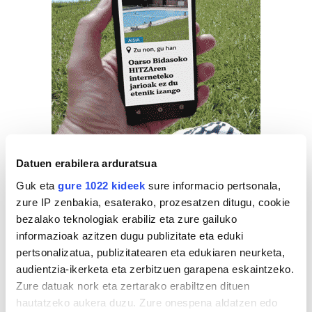
Datuen erabilera arduratsua
Guk eta
gure 1022 kideek
sure informacio pertsonala,
zure IP zenbakia, esaterako, prozesatzen ditugu, cookie
bezalako teknologiak erabiliz eta zure gailuko
informazioak azitzen dugu publizitate eta eduki
pertsonalizatua, publizitatearen eta edukiaren neurketa,
audientzia-ikerketa eta zerbitzuen garapena eskaintzeko.
Zure datuak nork eta zertarako erabiltzen dituen
hautatzeko aukera duzu. Zure onespena aldatzen edo