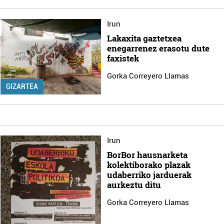
Irun
Lakaxita gaztetxea
enegarrenez erasotu dute
faxistek
Gorka Correyero Llamas
GIZARTEA
Irun
BorBor hausnarketa
kolektiborako plazak
udaberriko jarduerak
aurkeztu ditu
Gorka Correyero Llamas