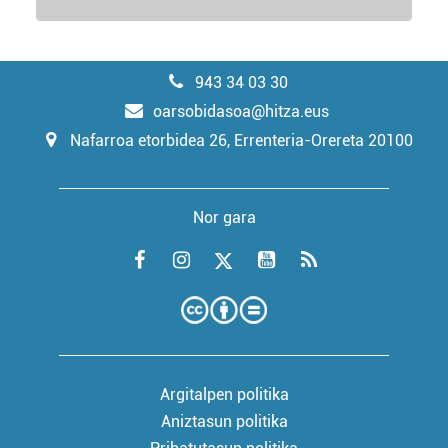
943 34 03 30
oarsobidasoa@hitza.eus
Nafarroa etorbidea 26, Errenteria-Orereta 20100
Nor gara
Argitalpen politika
Aniztasun politika