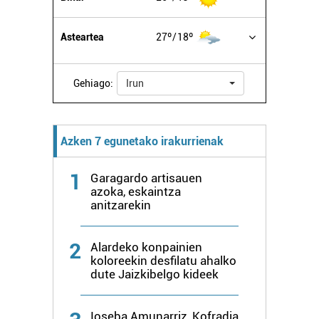
Asteartea
27º
18º
Gehiago:
Irun
Azken 7 egunetako irakurrienak
1
Garagardo artisauen
azoka, eskaintza
anitzarekin
2
Alardeko konpainien
koloreekin desfilatu ahalko
dute Jaizkibelgo kideek
Ioseba Amunarriz, Kofradia