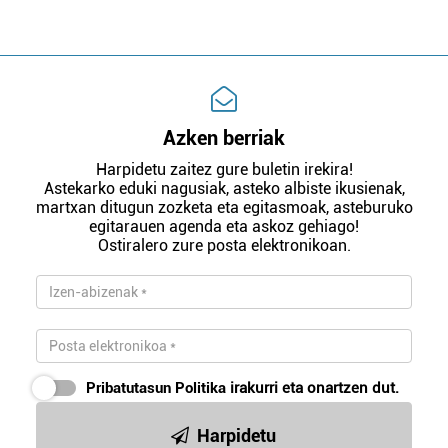
Azken berriak
Harpidetu zaitez gure buletin irekira!
Astekarko eduki nagusiak, asteko albiste ikusienak,
martxan ditugun zozketa eta egitasmoak, asteburuko
egitarauen agenda eta askoz gehiago!
Ostiralero zure posta elektronikoan.
Pribatutasun Politika
irakurri eta onartzen dut.
Harpidetu