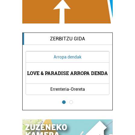
ZERBITZU GIDA
Museoak
A DENDA
LUBERRI MUSEOA
LOVE &
Oiartzun