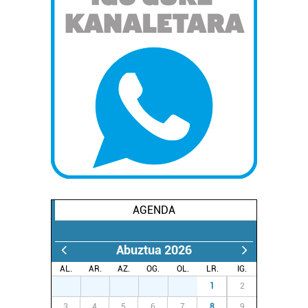
AGENDA
Abuztua 2026
AL.
AR.
AZ.
OG.
OL.
LR.
IG.
27
28
29
30
31
1
2
3
4
5
6
7
8
9