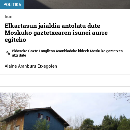
POLITIKA
Irun
Elkartasun jaialdia antolatu dute
Moskuko gaztetxearen isunei aurre
egiteko
Bidasoko Gazte Langileon Asanbladako kideek Moskuko gaztetxea
utzi dute
Alaine Aranburu Etxegoien