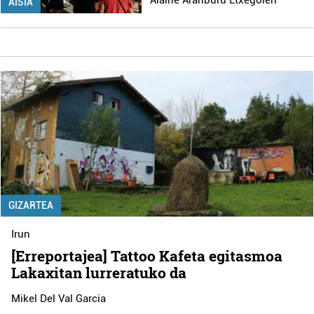
Alaine Aranburu Etxegoien
AISIA
GIZARTEA
Irun
[Erreportajea] Tattoo Kafeta egitasmoa
Lakaxitan lurreratuko da
Mikel Del Val Garcia