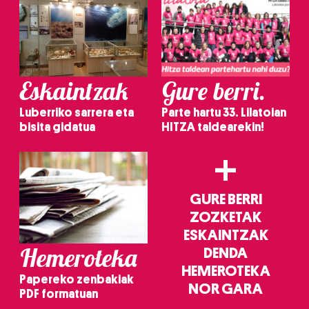
Eskaintzak
Gure berri.
Luberriko sarrera eta
Parte hartu 33. Lilatoian
bisita gidatua
HITZA taldearekin!
+
GURE BERRI
ZOZKETAK
ESKAINTZAK
Hemeroteka
DENDA
HEMEROTEKA
Papereko zenbakiak
NOR GARA
PDF formatuan