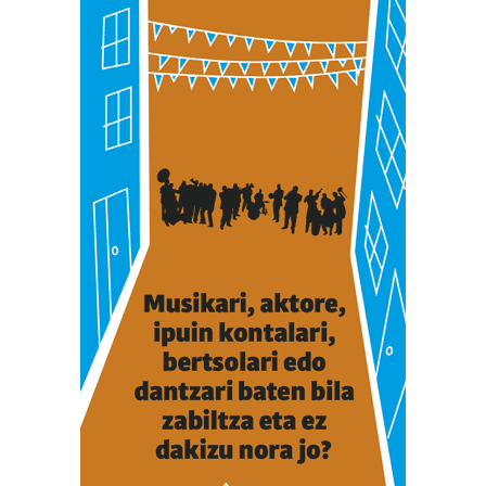
erabiltzen dituen hauta dezakezu.
Bazkide batzuek ez dizute baimenik eskatzen, eta beren
interes komertzial legitimoetan babesten dira. Ikusi gure
bazkideen zerrenda, beren ustez zein helburutarako
duten interes legitimoa eta horren aurka nola egin
dezakezun ikusteko.
Lortu zure datu pertsonalak prozesatzeko moduari
buruzko informazio gehiago eta ezarri zure lehentasunak
datuen atalean. Edozein unetan alda edo ken dezakezu
zure baimena Cookieen adierazpenean.
Webgune honek cookie propioak eta hirugarrenen cookie-
fitxategiak erabiltzen ditu. Zure esperientzia eta
zerbitzuak hobetzeko asmoz, cookie teknologiaz
baliatzen gara. Ohar hau onartuz gero, teknologia hori
erabiltzeko baimen esplizitua ematen diguzu.
Gehiago
irakurri