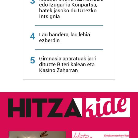
3
edo Izugarria Konpartsa,
batek jasoko du Urrezko
Intsignia
4
Lau bandera, lau lehia
ezberdin
5
Gimnasia aparatuak jarri
dituzte Biteri kalean eta
Kasino Zaharran