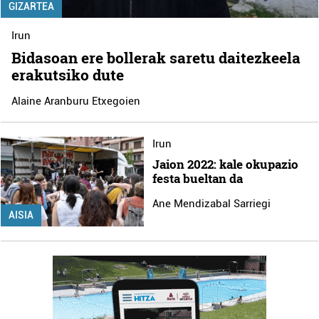
GIZARTEA
Irun
Bidasoan ere bollerak saretu daitezkeela
erakutsiko dute
Alaine Aranburu Etxegoien
Irun
Jaion 2022: kale okupazio
festa bueltan da
Ane Mendizabal Sarriegi
AISIA