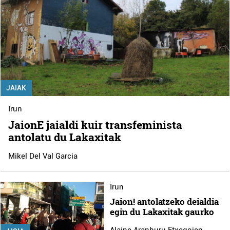
JAIAK
Irun
JaionE jaialdi kuir transfeminista
antolatu du Lakaxitak
Mikel Del Val Garcia
Irun
Jaion! antolatzeko deialdia
egin du Lakaxitak gaurko