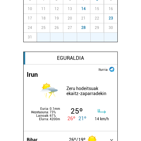
10
11
12
13
14
15
16
17
18
19
20
21
22
23
24
25
26
27
28
29
30
31
1
2
3
4
5
6
EGURALDIA
Iturria:
Irun
Zeru hodeitsuak
ekaitz-zaparradekin
25º
Euria:
0.1mm
Hezetasuna:
73%
Lainoak:
61%
26º
21º
14 km/h
Elurra:
4200m
Bihar
26º
19º