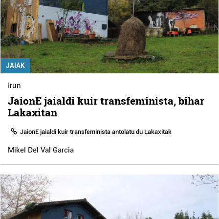
JAIAK
Irun
JaionE jaialdi kuir transfeminista, bihar
Lakaxitan
JaionE jaialdi kuir transfeminista antolatu du Lakaxitak
Mikel Del Val Garcia