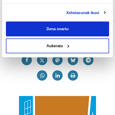
deuseztatzen ahal duzu edozein momentutan, Cookie
deklaraziotik edo Privacy triggerean klikatuz.
Xehetasunak ikusi
If you allow, we would also like to:
Collect information about your geographical
Dena onartu
location which can be accurate to within several
Gehiago
meters
Aukeratu
Identify your device by actively scanning it for
specific characteristics (fingerprinting)
Find out more about how your personal data is processed
and set your preferences in the
details section
.
Guk eta gure bazkideek zure datu pertsonalak
prozesatzen ditugu, zure IP zenbakia, besteak beste,
teknologia erabiliz, cookieak adibidez, iragarki eta eduki
pertsonalizatuak eskaintzeko, iragarkiak eta edukia
neurtzeko, jendeari buruzko informazioa biltzeko eta
produktuak garatzeko. Zure datuak nork eta zertarako