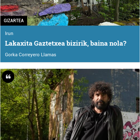
GIZARTEA
Irun
Lakaxita Gaztetxea bizirik, baina nola?
Gorka Correyero Llamas