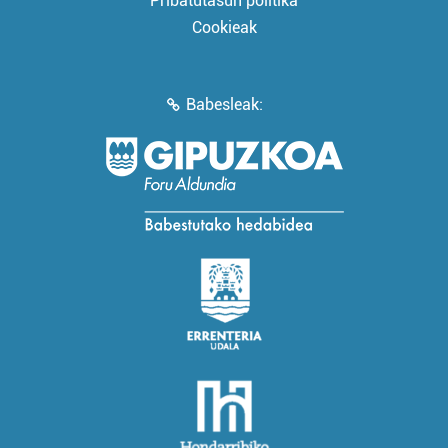
Pribatutasun politika
Cookieak
Babesleak: