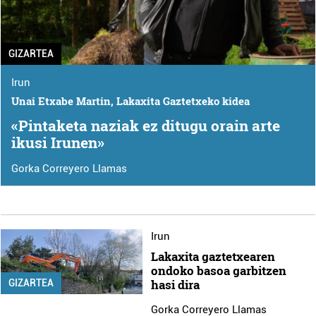
GIZARTEA
Irun
Unai Etxabe Martin, Lakaxita Gaztetxeko kidea
«Pintaketa naziak ez ditugu orain arte
ikusi Irunen»
Gorka Correyero Llamas
Irun
Lakaxita gaztetxearen
ondoko basoa garbitzen
hasi dira
GIZARTEA
Gorka Correyero Llamas