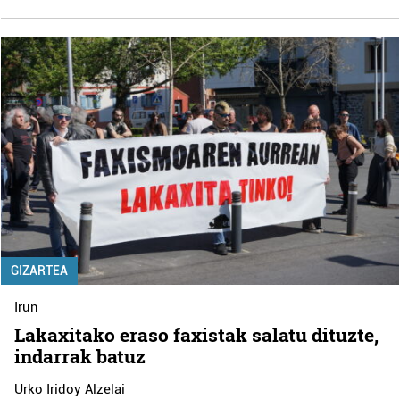
GIZARTEA
Irun
Lakaxitako eraso faxistak salatu dituzte,
indarrak batuz
Urko Iridoy Alzelai