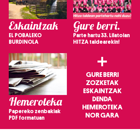
Eskaintzak
Gure berri.
EL POBALEKO
Parte hartu 33. Lilatoian
BURDINOLA
HITZA taldearekin!
+
GURE BERRI
ZOZKETAK
ESKAINTZAK
Hemeroteka
DENDA
HEMEROTEKA
Papereko zenbakiak
NOR GARA
PDF formatuan