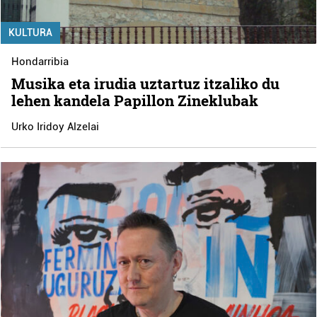
KULTURA
Hondarribia
Musika eta irudia uztartuz itzaliko du
lehen kandela Papillon Zineklubak
Urko Iridoy Alzelai