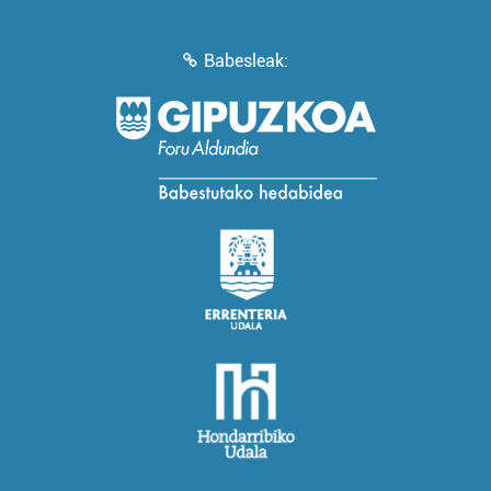
Babesleak: