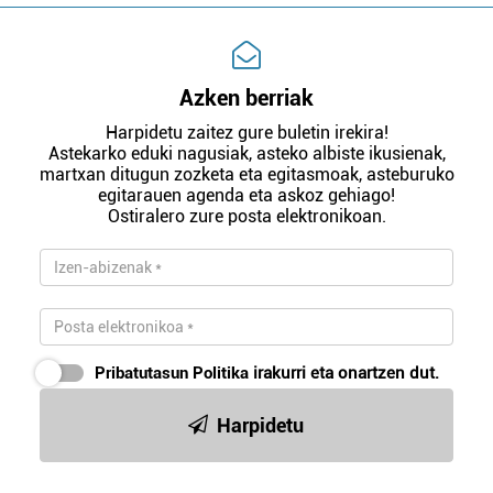
Azken berriak
Harpidetu zaitez gure buletin irekira!
Astekarko eduki nagusiak, asteko albiste ikusienak,
martxan ditugun zozketa eta egitasmoak, asteburuko
egitarauen agenda eta askoz gehiago!
Ostiralero zure posta elektronikoan.
Pribatutasun Politika
irakurri eta onartzen dut.
Harpidetu