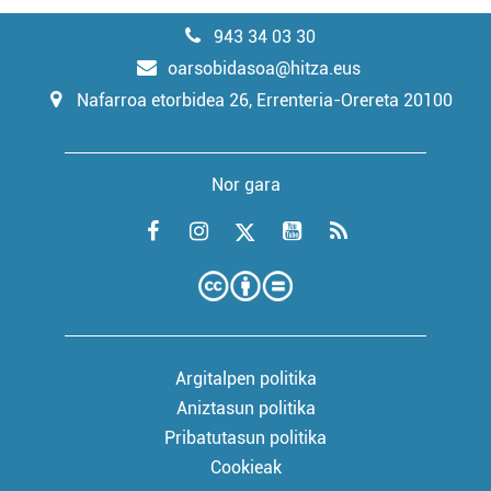
943 34 03 30
oarsobidasoa@hitza.eus
Nafarroa etorbidea 26, Errenteria-Orereta 20100
Nor gara
Argitalpen politika
Aniztasun politika
Pribatutasun politika
Cookieak