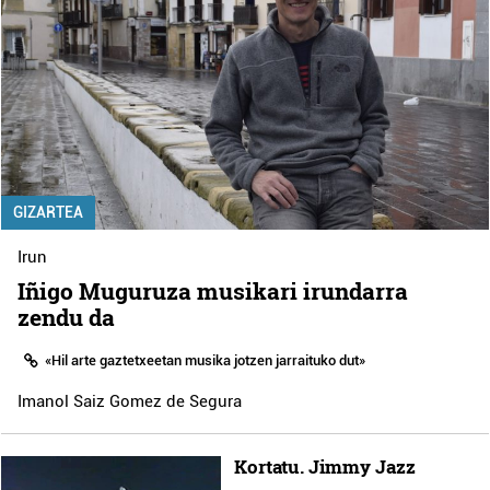
GIZARTEA
Irun
Iñigo Muguruza musikari irundarra
zendu da
«Hil arte gaztetxeetan musika jotzen jarraituko dut»
Imanol Saiz Gomez de Segura
Kortatu. Jimmy Jazz