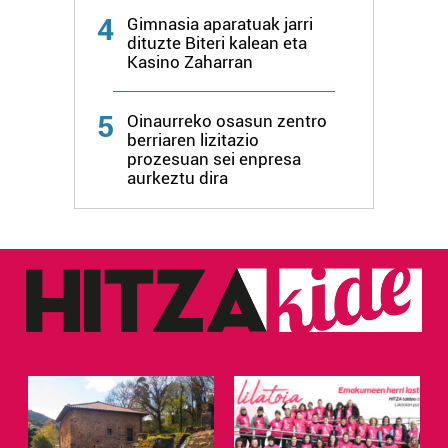
4
Gimnasia aparatuak jarri
dituzte Biteri kalean eta
Kasino Zaharran
5
Oinaurreko osasun zentro
berriaren lizitazio
prozesuan sei enpresa
aurkeztu dira