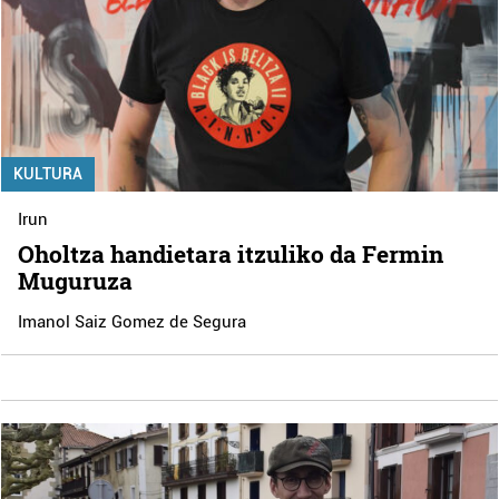
KULTURA
Irun
Oholtza handietara itzuliko da Fermin
Muguruza
Imanol Saiz Gomez de Segura