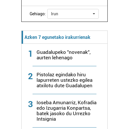
zure baimena Cookieen adierazpenean.
Gehiago:
Irun
Webgune honek cookie propioak eta hirugarrenen cookie-
fitxategiak erabiltzen ditu. Zure esperientzia eta
zerbitzuak hobetzeko asmoz, cookie teknologiaz
Azken 7 egunetako irakurrienak
baliatzen gara. Ohar hau onartuz gero, teknologia hori
erabiltzeko baimen esplizitua ematen diguzu.
Gehiago
1
Guadalupeko "novenak",
irakurri
aurten lehenago
2
Pistolaz egindako hiru
lapurreten ustezko egilea
atxilotu dute Guadalupen
3
Ioseba Amunarriz, Kofradia
edo Izugarria Konpartsa,
batek jasoko du Urrezko
Intsignia