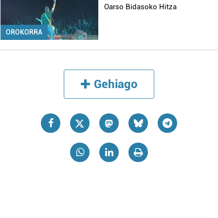
Oarso Bidasoko Hitza
OROKORRA
Gehiago