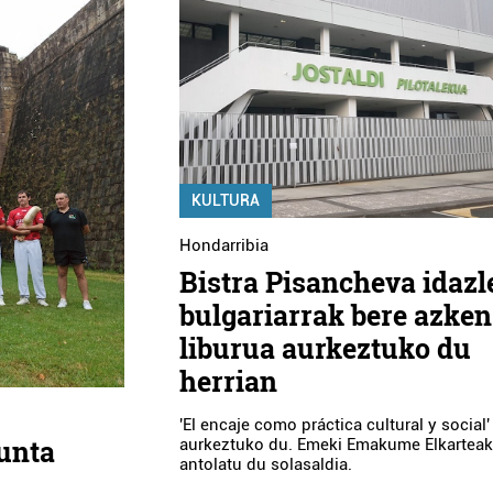
KULTURA
Hondarribia
Bistra Pisancheva idazl
bulgariarrak bere azken
liburua aurkeztuko du
herrian
'El encaje como práctica cultural y social'
unta
aurkeztuko du. Emeki Emakume Elkartea
antolatu du solasaldia.