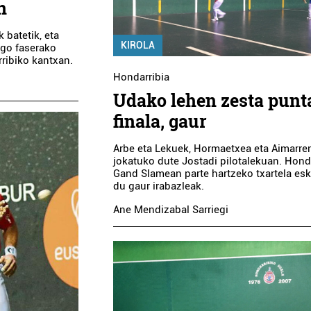
n
batetik, eta
KIROLA
ngo faserako
rribiko kantxan.
Hondarribia
Udako lehen zesta punt
finala, gaur
Arbe eta Lekuek, Hormaetxea eta Aimarre
jokatuko dute Jostadi pilotalekuan. Hond
Gand Slamean parte hartzeko txartela es
du gaur irabazleak.
Ane Mendizabal Sarriegi