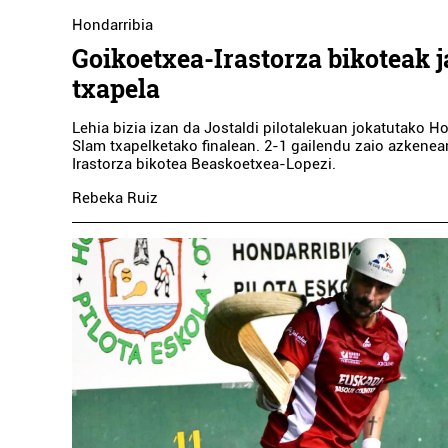
Hondarribia
Goikoetxea-Irastorza bikoteak j
txapela
Lehia bizia izan da Jostaldi pilotalekuan jokatutako H
Slam txapelketako finalean. 2-1 gailendu zaio azkene
Irastorza bikotea Beaskoetxea-Lopezi.
Rebeka Ruiz
Oihala