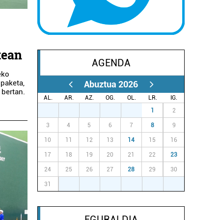
tean
AGENDA
eko
opaketa,
Abuztua 2026
 bertan.
AL.
AR.
AZ.
OG.
OL.
LR.
IG.
27
28
29
30
31
1
2
3
4
5
6
7
8
9
10
11
12
13
14
15
16
17
18
19
20
21
22
23
24
25
26
27
28
29
30
31
1
2
3
4
5
6
EGURALDIA