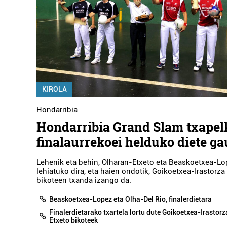
KIROLA
Hondarribia
Hondarribia Grand Slam txapel
finalaurrekoei helduko diete ga
Lehenik eta behin, Olharan-Etxeto eta Beaskoetxea-Lo
lehiatuko dira, eta haien ondotik, Goikoetxea-Irastorza
bikoteen txanda izango da.
Beaskoetxea-Lopez eta Olha-Del Rio, finalerdietara
Finalerdietarako txartela lortu dute Goikoetxea-Irastor
Etxeto bikoteek