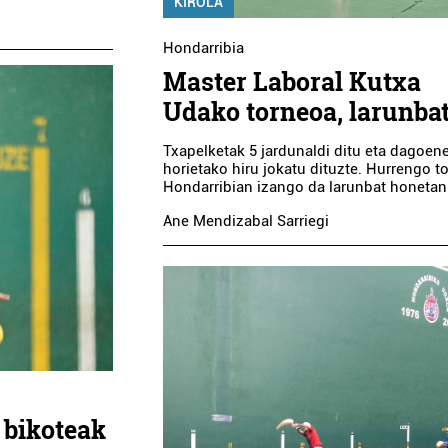
KIROLA
Hondarribia
Master Laboral Kutxa
Udako torneoa, larunba
Txapelketak 5 jardunaldi ditu eta dagoen
horietako hiru jokatu dituzte. Hurrengo t
Hondarribian izango da larunbat honetan
Ane Mendizabal Sarriegi
 bikoteak