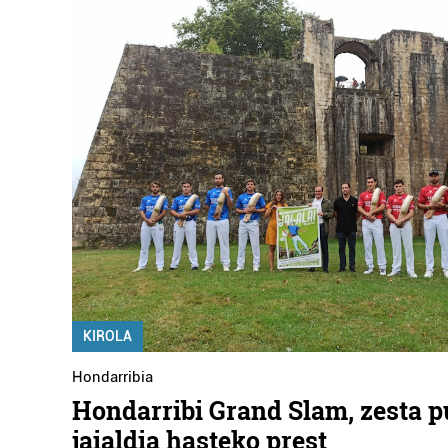
KIROLA
Hondarribia
Hondarribi Grand Slam, zesta p
jaialdia hasteko prest