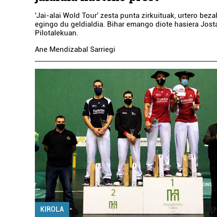
'Jai-alai Wold Tour' zesta punta zirkuituak, urtero beza
egingo du geldialdia. Bihar emango diote hasiera Jost
Pilotalekuan.
Ane Mendizabal Sarriegi
KIROLA