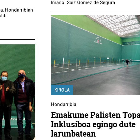
Imanol Saiz Gomez de Segura
la, Hondarribian
aldi
KIROLA
Hondarribia
Emakume Palisten Top
Inklusiboa egingo dute
larunbatean