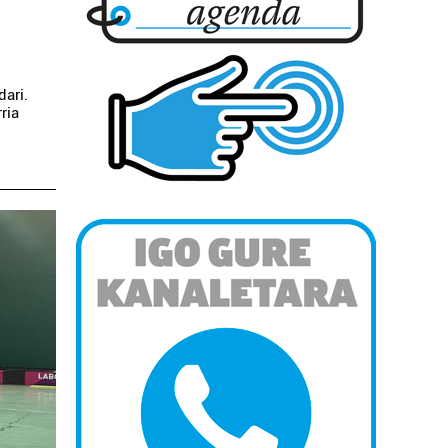
dari.
ria