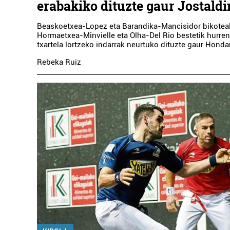
erabakiko dituzte gaur Jostaldi
Beaskoetxea-Lopez eta Barandika-Mancisidor bikoteak 
Hormaetxea-Minvielle eta Olha-Del Rio bestetik hurre
txartela lortzeko indarrak neurtuko dituzte gaur Honda
Rebeka Ruiz