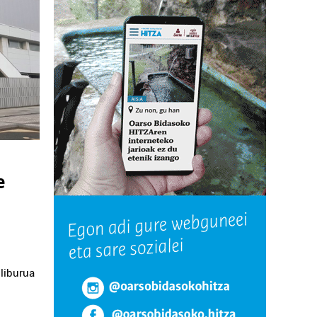
e
 liburua
k