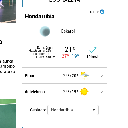
Iturria:
Hondarribia
Oskarbi
a
21º
Euria:
0mm
Hezetasuna:
92%
Lainoak:
0%
27º
19º
10 km/h
Elurra:
4400m
n aurka
arribiko
kuratuko
Bihar
25º
20º
Astelehena
25º
19º
Gehiago:
Hondarribia