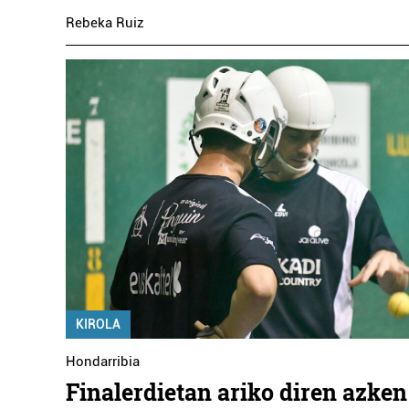
Rebeka Ruiz
KIROLA
Hondarribia
Finalerdietan ariko diren azken