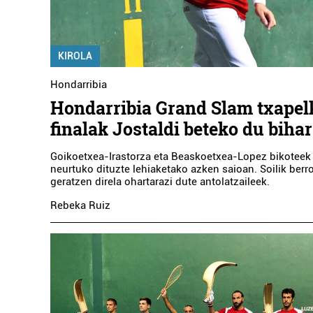
AMI OIH
KIROLA
Errenteria-
Hondarribia
Hondarribia Grand Slam txapel
finalak Jostaldi beteko du bihar
Goikoetxea-Irastorza eta Beaskoetxea-Lopez bikoteek 
neurtuko dituzte lehiaketako azken saioan. Soilik berro
geratzen direla ohartarazi dute antolatzaileek.
Rebeka Ruiz