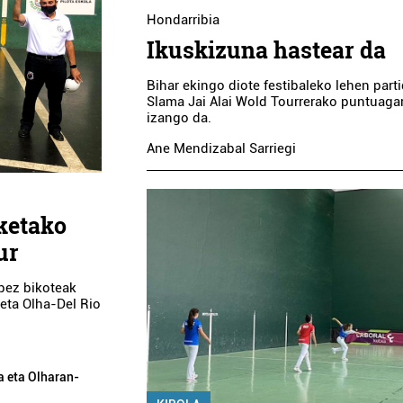
Hondarribia
Ikuskizuna hastear da
Bihar ekingo diote festibaleko lehen parti
Slama Jai Alai Wold Tourrerako puntuagar
izango da.
Ane Mendizabal Sarriegi
ketako
ur
pez bikoteak
 eta Olha-Del Rio
za eta Olharan-