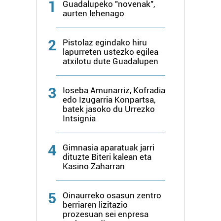
1
Guadalupeko "novenak",
aurten lehenago
2
Pistolaz egindako hiru
lapurreten ustezko egilea
atxilotu dute Guadalupen
3
Ioseba Amunarriz, Kofradia
edo Izugarria Konpartsa,
batek jasoko du Urrezko
Intsignia
4
Gimnasia aparatuak jarri
dituzte Biteri kalean eta
Kasino Zaharran
5
Oinaurreko osasun zentro
berriaren lizitazio
prozesuan sei enpresa