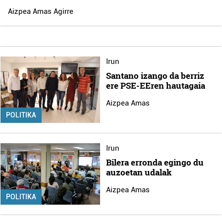
Aizpea Amas Agirre
Irun
Santano izango da berriz
ere PSE-EEren hautagaia
Aizpea Amas
POLITIKA
Irun
Bilera erronda egingo du
auzoetan udalak
Aizpea Amas
POLITIKA