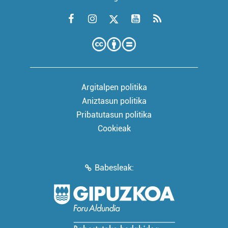
Argitalpen politika
Aniztasun politika
Pribatutasun politika
Cookieak
Babesleak: