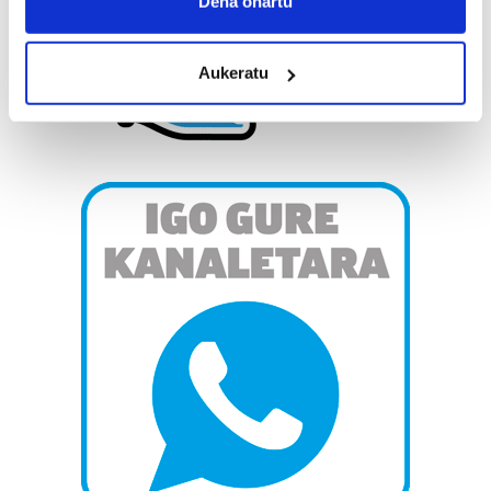
Dena onartu
location which can be accurate to within several
meters
Aukeratu
Identify your device by actively scanning it for
specific characteristics (fingerprinting)
Find out more about how your personal data is processed
and set your preferences in the
details section
.
Guk eta gure bazkideek zure datu pertsonalak
prozesatzen ditugu, zure IP zenbakia, besteak beste,
teknologia erabiliz, cookieak adibidez, iragarki eta eduki
pertsonalizatuak eskaintzeko, iragarkiak eta edukia
neurtzeko, jendeari buruzko informazioa biltzeko eta
produktuak garatzeko. Zure datuak nork eta zertarako
erabiltzen dituen hauta dezakezu.
Bazkide batzuek ez dizute baimenik eskatzen, eta beren
interes komertzial legitimoetan babesten dira. Ikusi gure
bazkideen zerrenda, beren ustez zein helburutarako