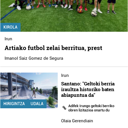
KIROLA
Irun
Artiako futbol zelai berritua, prest
Imanol Saiz Gomez de Segura
Irun
Santano: "Geltoki berria
iraultza historiko baten
abiapuntua da"
HIRIGINTZA
UDALA
Adifek Irungo geltoki berriko
obren lizitazioa onartu du
Olaia Gerendiain