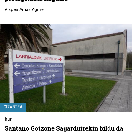
Aizpea Amas Agirre
GIZARTEA
Irun
Santano Gotzone Sagarduirekin bildu da