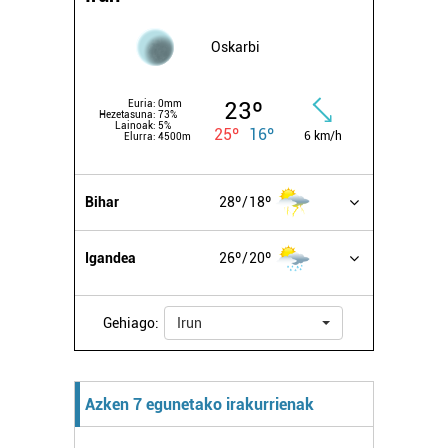
Oskarbi
23º
Euria:
0mm
Hezetasuna:
73%
Lainoak:
5%
25º
16º
6 km/h
Elurra:
4500m
Bihar
28º
18º
Igandea
26º
20º
Gehiago:
Irun
Azken 7 egunetako irakurrienak