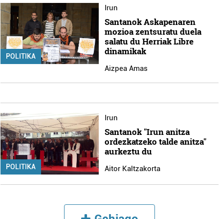
Irun
Santanok Askapenaren
mozioa zentsuratu duela
salatu du Herriak Libre
dinamikak
POLITIKA
Aizpea Amas
Irun
Santanok "Irun anitza
ordezkatzeko talde anitza"
aurkeztu du
POLITIKA
Aitor Kaltzakorta
Gehiago