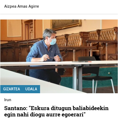
Aizpea Amas Agirre
GIZARTEA
UDALA
Irun
Santano: "Eskura ditugun baliabideekin
egin nahi diogu aurre egoerari"