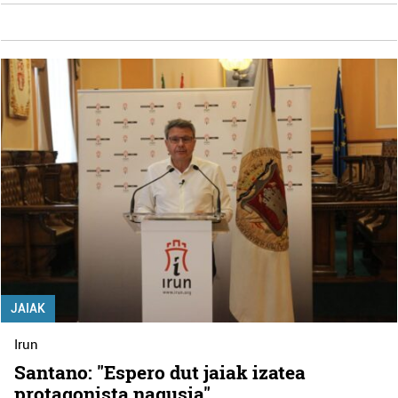
JAIAK
Irun
Santano: "Espero dut jaiak izatea
protagonista nagusia"