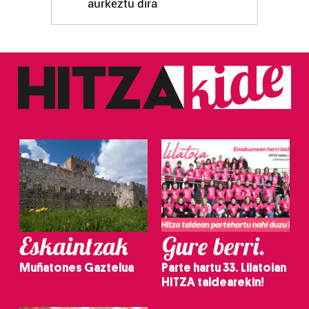
aurkeztu dira
Eskaintzak
Gure berri.
Muñatones Gaztelua
Parte hartu 33. Lilatoian
HITZA taldearekin!