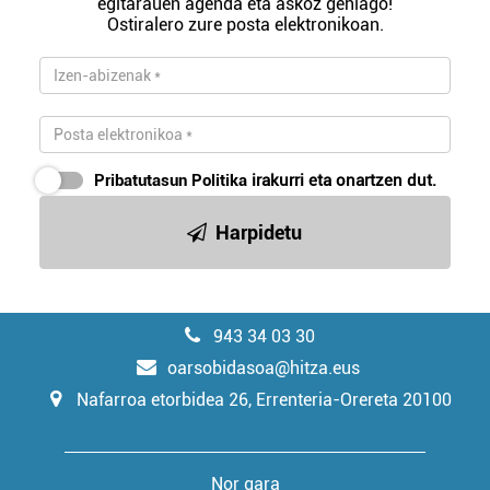
egitarauen agenda eta askoz gehiago!
Ostiralero zure posta elektronikoan.
Pribatutasun Politika
irakurri eta onartzen dut.
Harpidetu
943 34 03 30
oarsobidasoa@hitza.eus
Nafarroa etorbidea 26, Errenteria-Orereta 20100
Nor gara