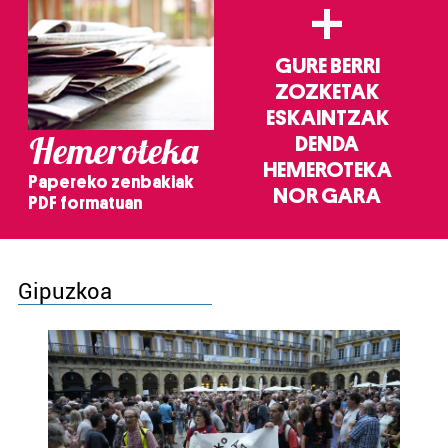
+
GURE BERRI
ZOZKETAK
ESKAINTZAK
Hemeroteka
DENDA
HEMEROTEKA
Papereko zenbakiak
NOR GARA
PDF formatuan
Gipuzkoa