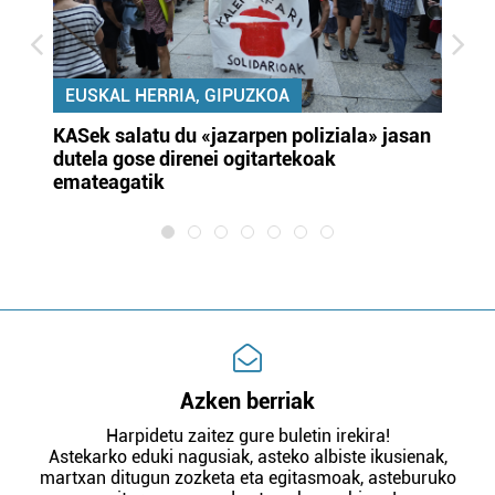
EUSKAL HERRIA, GIPUZKOA
KASek salatu du «jazarpen poliziala» jasan
Pa
dutela gose direnei ogitartekoak
da
emateagatik
«s
Azken berriak
Harpidetu zaitez gure buletin irekira!
Astekarko eduki nagusiak, asteko albiste ikusienak,
martxan ditugun zozketa eta egitasmoak, asteburuko