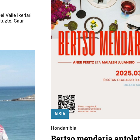
l Valle ikerlari
tuzte. Gaur
AISIA
Hondarribia
Bertso mendaria antola