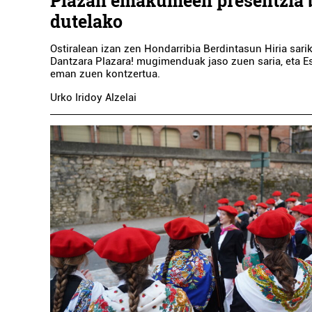
Plazan emakumeen presentzia 
dutelako
Ostiralean izan zen Hondarribia Berdintasun Hiria sari
Dantzara Plazara! mugimenduak jaso zuen saria, eta E
eman zuen kontzertua.
Urko Iridoy Alzelai
Musika eskolak