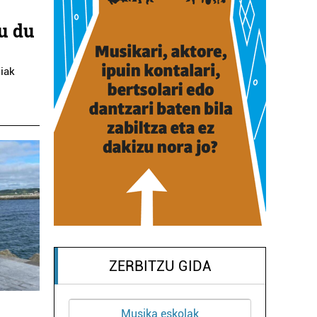
tu du
iak
ZERBITZU GIDA
Ostalaritza