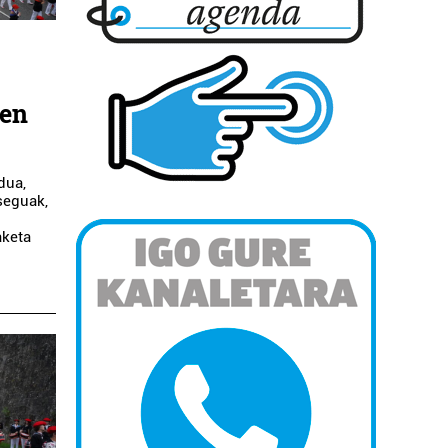
ren
dua,
seguak,
aketa