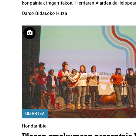
konpainiak iragarritakoa, 'Herriaren Alardea da' lelopea
Oarso Bidasoko Hitza
GIZARTEA
Hondarribia