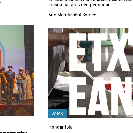
n.
erasoa pairatu zuen pertsonari.
Ane Mendizabal Sarriegi
JAIAK
Hondarribia