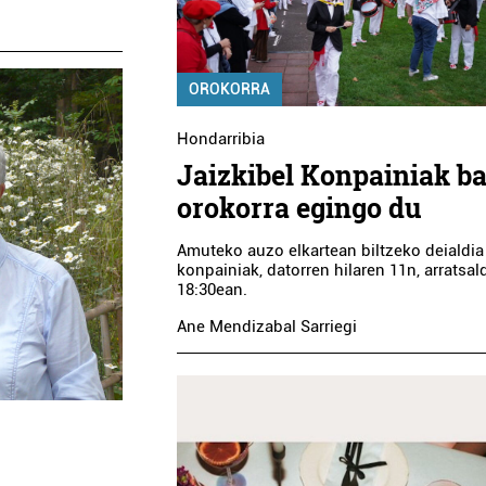
OROKORRA
Hondarribia
Jaizkibel Konpainiak ba
orokorra egingo du
Amuteko auzo elkartean biltzeko deialdia
konpainiak, datorren hilaren 11n, arratsa
18:30ean.
Ane Mendizabal Sarriegi