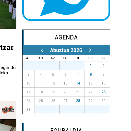
AGENDA
tzar
Abuztua 2026
AL.
AR.
AZ.
OG.
OL.
LR.
IG.
27
28
29
30
31
1
2
 egin du
ldeko
3
4
5
6
7
8
9
10
11
12
13
14
15
16
17
18
19
20
21
22
23
24
25
26
27
28
29
30
31
1
2
3
4
5
6
EGURALDIA