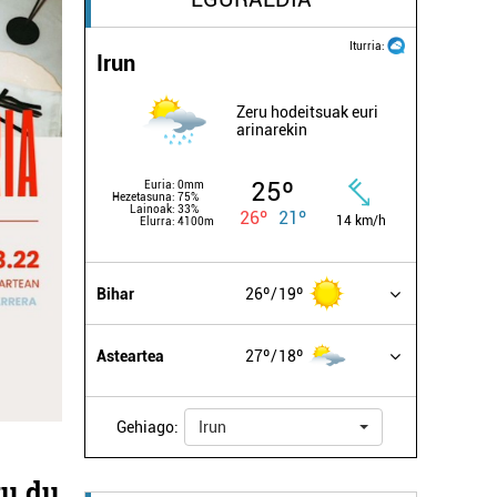
Iturria:
Irun
Zeru hodeitsuak euri
arinarekin
25º
Euria:
0mm
Hezetasuna:
75%
Lainoak:
33%
26º
21º
14 km/h
Elurra:
4100m
Bihar
26º
19º
Asteartea
27º
18º
Gehiago:
Irun
tu du