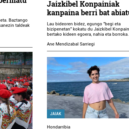
bermatu
Jaizkibel Konpainiak
kanpaina berri bat abia
keta. Baztango
Lau bideoren bidez, egungo "begi eta
sanezin taldeak
bizipenetan" kokatu du Jaizkibel Konpain
bertako kideen egoera, nahia eta borroka.
Ane Mendizabal Sarriegi
JAIAK
Hondarribia
Ostalaritza
Musika eskolak