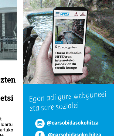
uzten
etsi
t
oldartu
nartuko
te