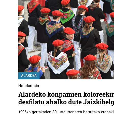
ALARDEA
Hondarribia
Alardeko konpainien koloreeki
desfilatu ahalko dute Jaizkibel
1996ko gertakarien 30. urteurrenaren hartutako erabaki