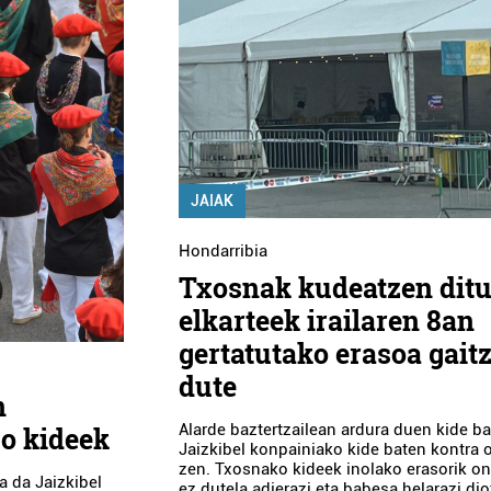
JAIAK
Hondarribia
Txosnak kudeatzen dit
elkarteek irailaren 8an
gertatutako erasoa gaitz
dute
n
Alarde baztertzailean ardura duen kide ba
go kideek
Jaizkibel konpainiako kide baten kontra 
zen. Txosnako kideek inolako erasorik o
a da Jaizkibel
ez dutela adierazi eta babesa helarazi dio