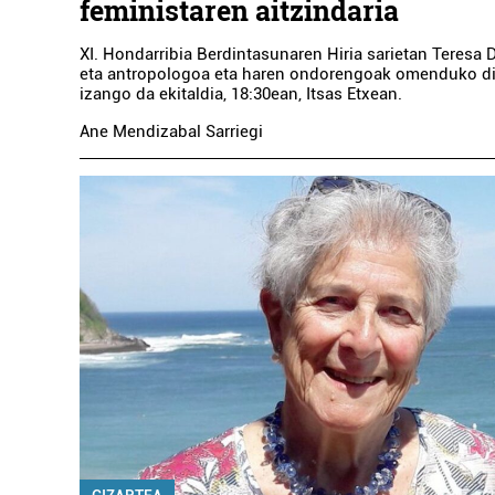
feministaren aitzindaria
XI. Hondarribia Berdintasunaren Hiria sarietan Teresa De
eta antropologoa eta haren ondorengoak omenduko di
izango da ekitaldia, 18:30ean, Itsas Etxean.
Ane Mendizabal Sarriegi