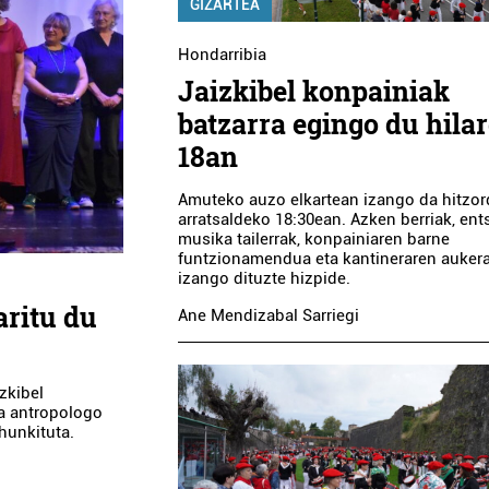
GIZARTEA
Hondarribia
Jaizkibel konpainiak
batzarra egingo du hila
18an
Amuteko auzo elkartean izango da hitzor
arratsaldeko 18:30ean. Azken berriak, ent
musika tailerrak, konpainiaren barne
funtzionamendua eta kantineraren auker
izango dituzte hizpide.
aritu du
Ane Mendizabal Sarriegi
zkibel
ta antropologo
 hunkituta.