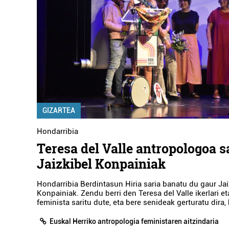
GIZARTEA
Hondarribia
Teresa del Valle antropologoa s
Jaizkibel Konpainiak
Hondarribia Berdintasun Hiria saria banatu du gaur Jai
Konpainiak. Zendu berri den Teresa del Valle ikerlari e
feminista saritu dute, eta bere senideak gerturatu dira,
Euskal Herriko antropologia feministaren aitzindaria