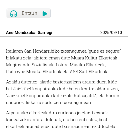
Ane Mendizabal Sarriegi
2025
/
09
/
10
Irailaren 8an Hondarribiko txosnagunea “gune ez seguru”
bilakatu zela jakitera eman dute Muara Kultur Elkarteak,
Mugimendu Sozialistak, Lotura Musika Elkarteak,
Psilocybe Musika Elkarteak eta ASE Surf Elkarteak.
Azaldu dutenez, alarde baztertzailean ardura duen kide
bat Jaizkibel konpainiako kide baten kontra oldartu zen,
“Jaizkibel konpainiako kide izate hutsagatik”, eta horren
ondorioz, liskarra sortu zen txosnagunean.
Aipatutako elkarteak dira aurtengo jaietan txosnak
kudeatzeko ardura dutenak, eta horrenbestez, bost
elkarteek argi adierazi dute txosnagunean ez dituztela