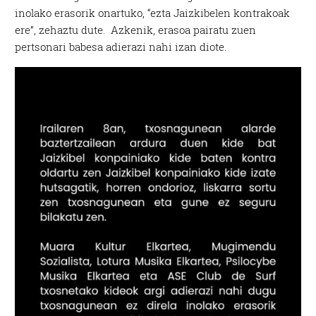
inolako erasorik onartuko, “ezta Jaizkibelen kontrakoak
ere”, zehaztu dute. Azkenik, erasoa pairatu zuen
pertsonari babesa adierazi nahi izan diote.