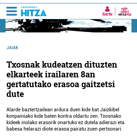
Sartu
JAIAK
Txosnak kudeatzen dituzten
elkarteek irailaren 8an
gertatutako erasoa gaitzetsi
dute
Alarde baztertzailean ardura duen kide bat Jaizkibel
konpainiako kide baten kontra oldartu zen. Txosnako
kideek inolako erasorik onartuko ez dutela adierazi eta
babesa helarazi diote erasoa pairatu zuen pertsonari.