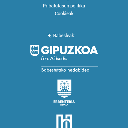
Pribatutasun politika
Cookieak
Babesleak: