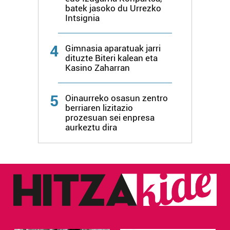
batek jasoko du Urrezko
Intsignia
4
Gimnasia aparatuak jarri
dituzte Biteri kalean eta
Kasino Zaharran
5
Oinaurreko osasun zentro
berriaren lizitazio
prozesuan sei enpresa
aurkeztu dira