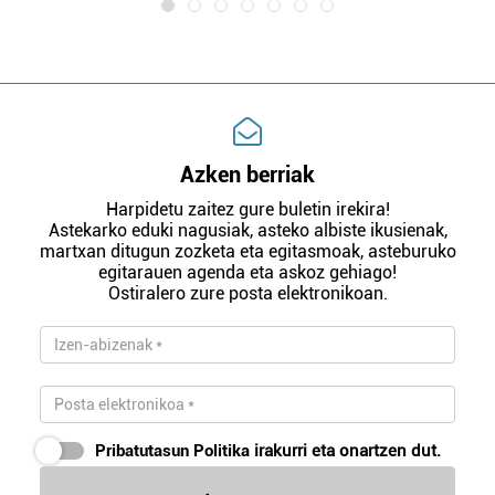
Azken berriak
Harpidetu zaitez gure buletin irekira!
Astekarko eduki nagusiak, asteko albiste ikusienak,
martxan ditugun zozketa eta egitasmoak, asteburuko
egitarauen agenda eta askoz gehiago!
Ostiralero zure posta elektronikoan.
Pribatutasun Politika
irakurri eta onartzen dut.