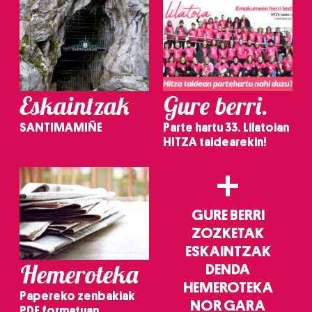
Eskaintzak
Gure berri.
SANTIMAMIÑE
Parte hartu 33. Lilatoian
HITZA taldearekin!
+
GURE BERRI
ZOZKETAK
ESKAINTZAK
Hemeroteka
DENDA
HEMEROTEKA
Papereko zenbakiak
NOR GARA
PDF formatuan