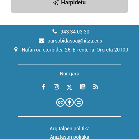
Harpidetu
943 34 03 30
oarsobidasoa@hitza.eus
Nafarroa etorbidea 26, Errenteria-Orereta 20100
Nor gara
Argitalpen politika
Aniztasun politika