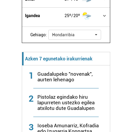
datuen atalean. Edozein unetan alda edo ken dezakezu
zure baimena Cookieen adierazpenean.
Igandea
25º
20º
Webgune honek cookie propioak eta hirugarrenen cookie-
fitxategiak erabiltzen ditu. Zure esperientzia eta
Gehiago:
Hondarribia
zerbitzuak hobetzeko asmoz, cookie teknologiaz
baliatzen gara. Ohar hau onartuz gero, teknologia hori
erabiltzeko baimen esplizitua ematen diguzu.
Gehiago
irakurri
Azken 7 egunetako irakurrienak
1
Guadalupeko "novenak",
aurten lehenago
2
Pistolaz egindako hiru
lapurreten ustezko egilea
atxilotu dute Guadalupen
3
Ioseba Amunarriz, Kofradia
edo Izugarria Konpartsa,