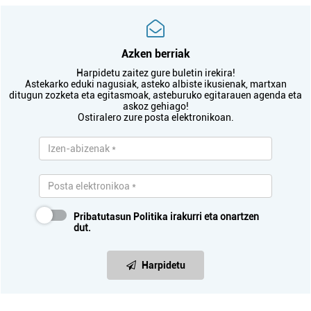
Azken berriak
Harpidetu zaitez gure buletin irekira!
Astekarko eduki nagusiak, asteko albiste ikusienak, martxan
ditugun zozketa eta egitasmoak, asteburuko egitarauen agenda eta
askoz gehiago!
Ostiralero zure posta elektronikoan.
Pribatutasun Politika
irakurri eta onartzen
dut.
Harpidetu