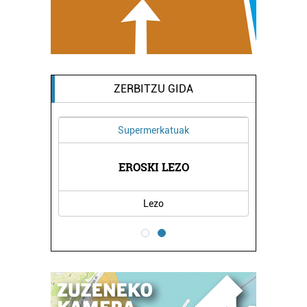
ZERBITZU GIDA
Supermerkatuak
TATEA
EROSKI LEZO
KBL 
Lezo