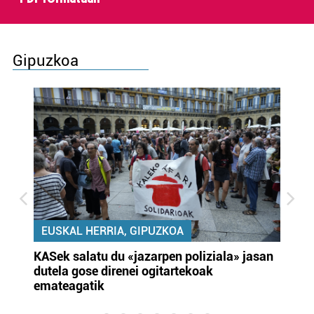
Gipuzkoa
EUSKAL HERRIA, GIPUZKOA
KASek salatu du «jazarpen poliziala» jasan
Pa
dutela gose direnei ogitartekoak
da
emateagatik
«s