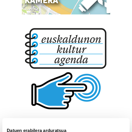
Datuen erabilera arduratsua