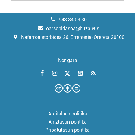
943 34 03 30
oarsobidasoa@hitza.eus
Nafarroa etorbidea 26, Errenteria-Orereta 20100
Nor gara
Argitalpen politika
Aniztasun politika
Pribatutasun politika