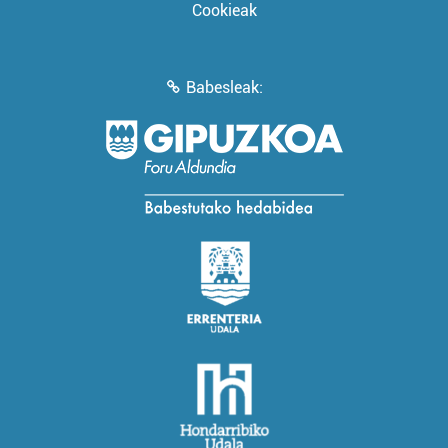
Cookieak
Babesleak: