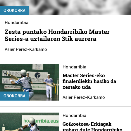
OROKORRA
Hondarribia
Zesta puntako Hondarribiko Master
Series-a uztailaren 3tik aurrera
Asier Perez-Karkamo
Hondarribia
Master Series-eko
finalerdiekin hasiko da
zestako uda
OROKORRA
Asier Perez-Karkamo
Hondarribia
Goikoetxea-Erkiagak
irabazi dute Hondarribiko