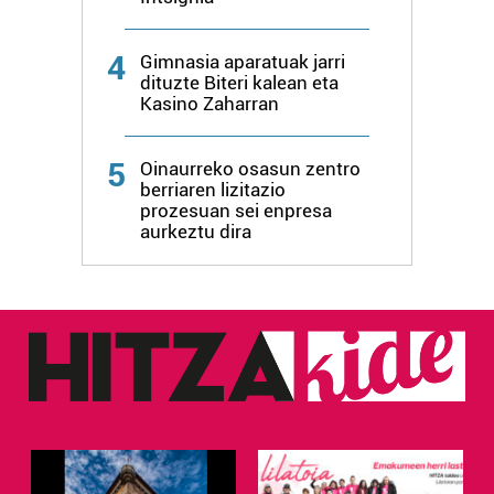
4
Gimnasia aparatuak jarri
dituzte Biteri kalean eta
Kasino Zaharran
5
Oinaurreko osasun zentro
berriaren lizitazio
prozesuan sei enpresa
aurkeztu dira