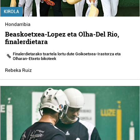
KIROLA
Hondarribia
Beaskoetxea-Lopez eta Olha-Del Rio,
finalerdietara
Finalerdietarako txartela lortu dute Goikoetxea-Irastorza eta
Olharan-Etxeto bikoteek
Rebeka Ruiz