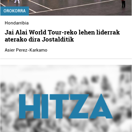
OROKORRA
Hondarribia
Jai Alai World Tour-reko lehen liderrak
aterako dira Jostalditik
Asier Perez-Karkamo