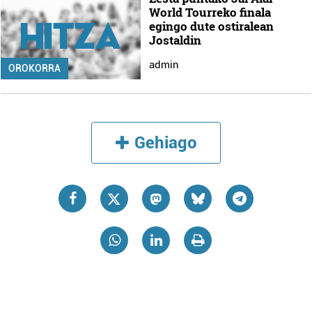
World Tourreko finala
egingo dute ostiralean
Jostaldin
admin
OROKORRA
Gehiago