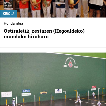
KIROLA
Hondarribia
Ostiraletik, zestaren (Hegoaldeko)
munduko hiruburu