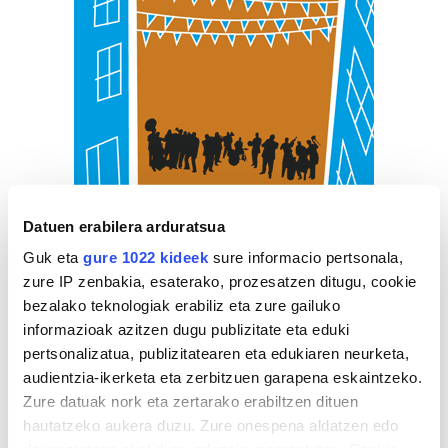
Datuen erabilera arduratsua
Guk eta
gure 1022 kideek
sure informacio pertsonala,
zure IP zenbakia, esaterako, prozesatzen ditugu, cookie
bezalako teknologiak erabiliz eta zure gailuko
informazioak azitzen dugu publizitate eta eduki
pertsonalizatua, publizitatearen eta edukiaren neurketa,
audientzia-ikerketa eta zerbitzuen garapena eskaintzeko.
Zure datuak nork eta zertarako erabiltzen dituen
hautatzeko aukera duzu. Zure onespena aldatzen edo