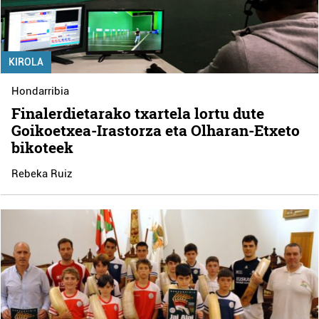
KIROLA
Hondarribia
Finalerdietarako txartela lortu dute
Goikoetxea-Irastorza eta Olharan-Etxeto
bikoteek
Rebeka Ruiz