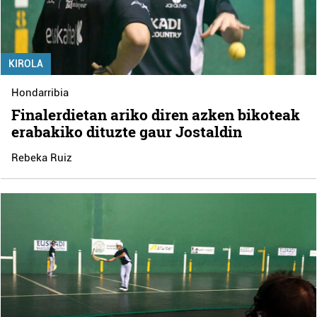
KIROLA
Hondarribia
Finalerdietan ariko diren azken bikoteak
erabakiko dituzte gaur Jostaldin
Rebeka Ruiz