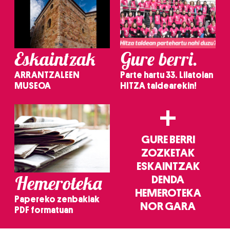
Eskaintzak
Gure berri.
ARRANTZALEEN
Parte hartu 33. Lilatoian
MUSEOA
HITZA taldearekin!
+
GURE BERRI
ZOZKETAK
ESKAINTZAK
Hemeroteka
DENDA
HEMEROTEKA
Papereko zenbakiak
NOR GARA
PDF formatuan