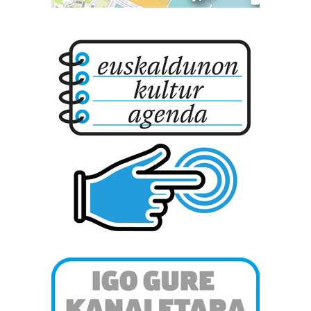
Bazkide batzuek ez dizute baimenik eskatzen, eta beren
interes komertzial legitimoetan babesten dira. Ikusi gure
bazkideen zerrenda, beren ustez zein helburutarako
duten interes legitimoa eta horren aurka nola egin
dezakezun ikusteko.
Lortu zure datu pertsonalak prozesatzeko moduari
buruzko informazio gehiago eta ezarri zure lehentasunak
datuen atalean. Edozein unetan alda edo ken dezakezu
zure baimena Cookieen adierazpenean.
Webgune honek cookie propioak eta hirugarrenen cookie-
fitxategiak erabiltzen ditu. Zure esperientzia eta
zerbitzuak hobetzeko asmoz, cookie teknologiaz
baliatzen gara. Ohar hau onartuz gero, teknologia hori
erabiltzeko baimen esplizitua ematen diguzu.
Gehiago
irakurri