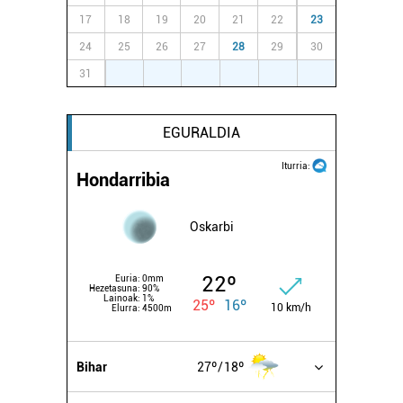
17
18
19
20
21
22
23
24
25
26
27
28
29
30
31
1
2
3
4
5
6
EGURALDIA
Iturria:
Hondarribia
Oskarbi
22º
Euria:
0mm
Hezetasuna:
90%
Lainoak:
1%
25º
16º
10 km/h
Elurra:
4500m
Bihar
27º
18º