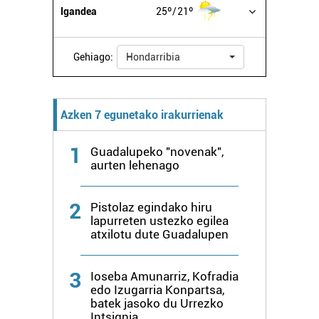
Igandea
25º
21º
Gehiago:
Hondarribia
Azken 7 egunetako irakurrienak
1
Guadalupeko "novenak",
aurten lehenago
2
Pistolaz egindako hiru
lapurreten ustezko egilea
atxilotu dute Guadalupen
3
Ioseba Amunarriz, Kofradia
edo Izugarria Konpartsa,
batek jasoko du Urrezko
Intsignia