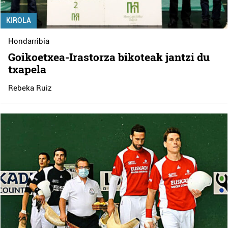
KIROLA
Hondarribia
Goikoetxea-Irastorza bikoteak jantzi du
txapela
Rebeka Ruiz