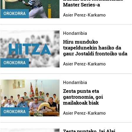
Master Series-a
OROKORRA
Asier Perez-Karkamo
Hondarribia
Hiru munduko
txapeldunekin hasiko da
gaur Jostaldi frontoiko uda
OROKORRA
Asier Perez-Karkamo
Hondarribia
Zesta punta eta
gastronomia, goi
mailakoak biak
OROKORRA
Asier Perez-Karkamo
Zesta puntako Jai Alai