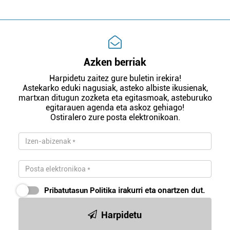
Azken berriak
Harpidetu zaitez gure buletin irekira!
Astekarko eduki nagusiak, asteko albiste ikusienak,
martxan ditugun zozketa eta egitasmoak, asteburuko
egitarauen agenda eta askoz gehiago!
Ostiralero zure posta elektronikoan.
Pribatutasun Politika
irakurri eta onartzen dut.
Harpidetu