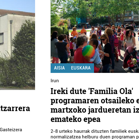
AISIA
EUSKARA
Irun
Ireki dute 'Familia Ola'
programaren otsaileko 
tzarrera
martxoko jardueretan i
emateko epea
 Gasteizera
2-8 urteko haurrak dituzten familiek eusk
normalizatzea helburu duen programan p