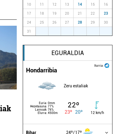
10
11
12
13
14
15
16
17
18
19
20
21
22
23
24
25
26
27
28
29
30
31
1
2
3
4
5
6
EGURALDIA
Iturria:
Hondarribia
Zeru estaliak
22º
Euria:
0mm
aiak
Hezetasuna:
77%
Lainoak:
76%
23º
20º
12 km/h
Elurra:
4500m
Bihar
24º
17º