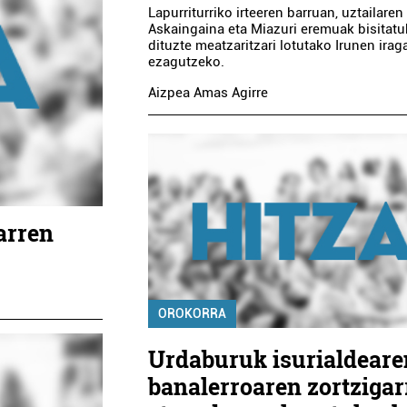
Lapurriturriko irteeren barruan, uztailaren
Askaingaina eta Miazuri eremuak bisitat
dituzte meatzaritzari lotutako Irunen irag
ezagutzeko.
Aizpea Amas Agirre
arren
OROKORRA
Urdaburuk isurialdeare
banalerroaren zortziga