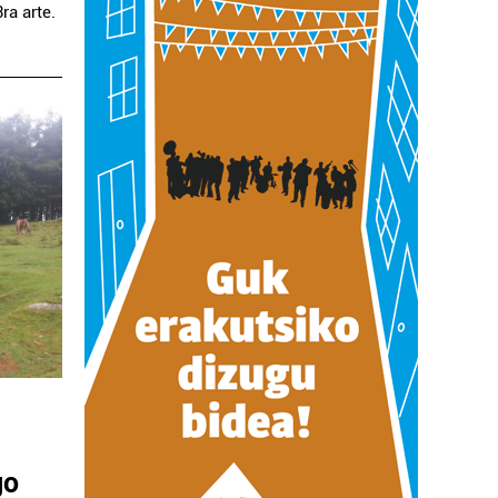
ra arte.
go