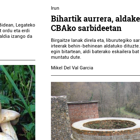
Irun
Bihartik aurrera, aldak
Bidean, Legateko
CBAko sarbideetan
t ordu eta erdi
aldia izango da
Birgaitze lanak direla eta, liburutegiko sa
irteerak behin-behinean aldatuko dituzte
egin bitartean, aldi baterako eskailera bat
muntatu dute.
Mikel Del Val Garcia