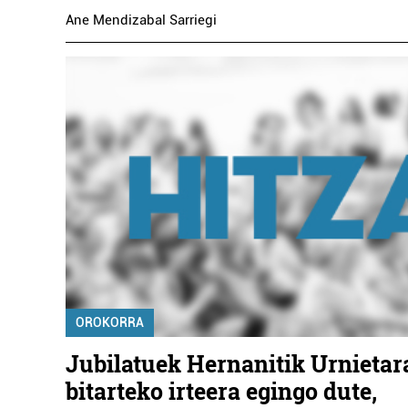
Ane Mendizabal Sarriegi
OROKORRA
Jubilatuek Hernanitik Urnietar
bitarteko irteera egingo dute,