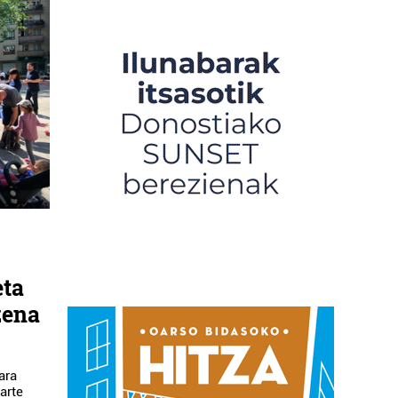
eta
zena
ara
arte