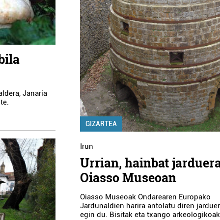
bila
aldera, Janaria
te.
GIZARTEA
Irun
Urrian, hainbat jarduer
Oiasso Museoan
Oiasso Museoak Ondarearen Europako
Jardunaldien harira antolatu diren jardue
egin du. Bisitak eta txango arkeologikoa