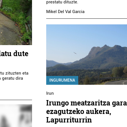
prestatu dituzte.
Mikel Del Val Garcia
latu dute
tu zituzten eta
 geratu dira
INGURUMENA
Irun
Irungo meatzaritza gar
ezagutzeko aukera,
Lapurriturrin