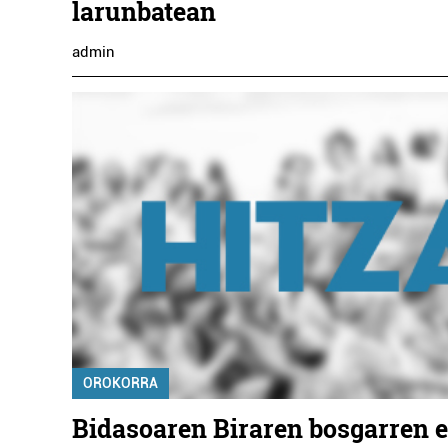
larunbatean
admin
Barne diseinua
ER
AMETS SUKALDEAK
Lezo
OROKORRA
Bidasoaren Biraren bosgarren 