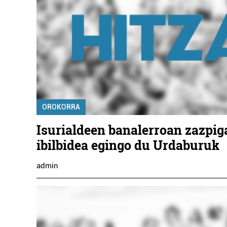
OROKORRA
Isurialdeen banalerroan zazpig
ibilbidea egingo du Urdaburuk
admin