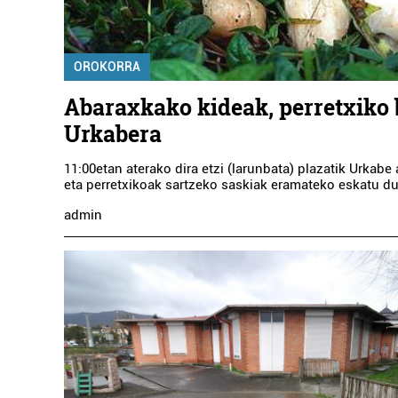
OROKORRA
Abaraxkako kideak, perretxiko 
Urkabera
11:00etan aterako dira etzi (larunbata) plazatik Urkabe 
eta perretxikoak sartzeko saskiak eramateko eskatu du
admin