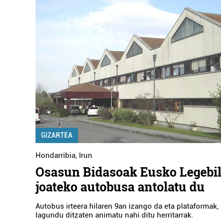
GIZARTEA
Hondarribia
,
Irun
Osasun Bidasoak Eusko Legebil
joateko autobusa antolatu du
Autobus irteera hilaren 9an izango da eta plataformak,
lagundu ditzaten animatu nahi ditu herritarrak.