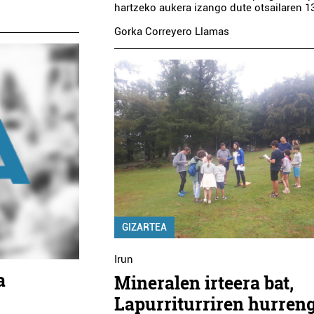
hartzeko aukera izango dute otsailaren 13
Gorka Correyero Llamas
GIZARTEA
Irun
a
Mineralen irteera bat,
Lapurriturriren hurren