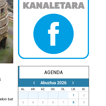
AGENDA
a
Abuztua 2026
AL.
AR.
AZ.
OG.
OL.
LR.
IG.
27
28
29
30
31
1
2
rekin bat
3
4
5
6
7
8
9
k