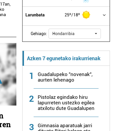
 17an,
uko
ana
Larunbata
25º
18º
Gehiago:
Hondarribia
Azken 7 egunetako irakurrienak
1
Guadalupeko "novenak",
aurten lehenago
2
Pistolaz egindako hiru
lapurreten ustezko egilea
atxilotu dute Guadalupen
n
rren
3
Gimnasia aparatuak jarri