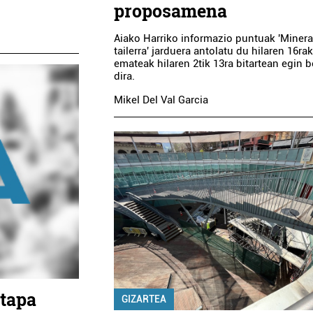
proposamena
Aiako Harriko informazio puntuak 'Minera
tailerra' jarduera antolatu du hilaren 16ra
emateak hilaren 2tik 13ra bitartean egin 
dira.
Mikel Del Val Garcia
Euskaltegiak
Barne diseinua
RENTERIAKO UDAL
AMETS SUKALD
EUSKALTEGIA
Errenteria-Orereta
Lezo
etapa
GIZARTEA