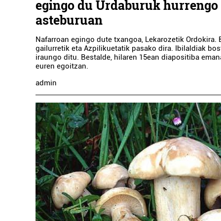
egingo du Urdaburuk hurrengo
asteburuan
Nafarroan egingo dute txangoa, Lekarozetik Ordokira. 
gailurretik eta Azpilikuetatik pasako dira. Ibilaldiak bos
iraungo ditu. Bestalde, hilaren 15ean diapositiba eman
euren egoitzan.
admin