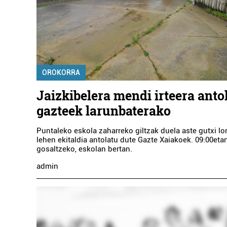
OROKORRA
Jaizkibelera mendi irteera anto
gazteek larunbaterako
Puntaleko eskola zaharreko giltzak duela aste gutxi lor
lehen ekitaldia antolatu dute Gazte Xaiakoek. 09:00etan
gosaltzeko, eskolan bertan.
admin