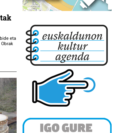
etak
rbide eta
. Obrak