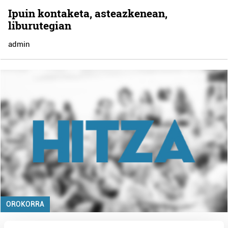
Ipuin kontaketa, asteazkenean,
liburutegian
admin
OROKORRA
Kontuari kontu erakusketa jarriko dute