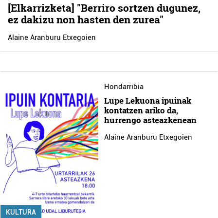
[Elkarrizketa] "Berriro sortzen dugunez,
ez dakizu non hasten den zurea"
Alaine Aranburu Etxegoien
Hondarribia
Lupe Lekuona ipuinak
kontatzen ariko da,
hurrengo asteazkenean
Alaine Aranburu Etxegoien
KULTURA