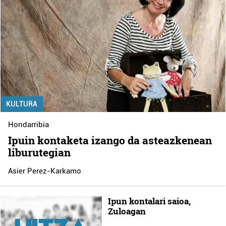
KULTURA
Hondarribia
Ipuin kontaketa izango da asteazkenean
liburutegian
Asier Perez-Karkamo
Ipun kontalari saioa,
Zuloagan