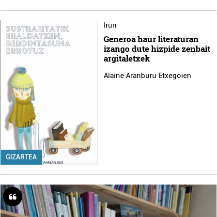
Irun
Generoa haur literaturan
izango dute hizpide zenbait
argitaletxek
Alaine Aranburu Etxegoien
GIZARTEA