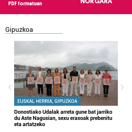
NOR GARA
PDF formatuan
Gipuzkoa
EUSKAL HERRIA, GIPUZKOA
Donostiako Udalak arreta gune bat jarriko
Ur
du Aste Nagusian, sexu erasoak prebenitu
es
eta artatzeko
lu