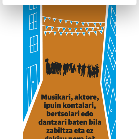
Find out more about how your personal data is processed
and set your preferences in the
details section
.
Guk eta gure bazkideek zure datu pertsonalak
prozesatzen ditugu, zure IP zenbakia, besteak beste,
teknologia erabiliz, cookieak adibidez, iragarki eta eduki
pertsonalizatuak eskaintzeko, iragarkiak eta edukia
neurtzeko, jendeari buruzko informazioa biltzeko eta
produktuak garatzeko. Zure datuak nork eta zertarako
erabiltzen dituen hauta dezakezu.
Bazkide batzuek ez dizute baimenik eskatzen, eta beren
interes komertzial legitimoetan babesten dira. Ikusi gure
bazkideen zerrenda, beren ustez zein helburutarako
duten interes legitimoa eta horren aurka nola egin
dezakezun ikusteko.
Lortu zure datu pertsonalak prozesatzeko moduari