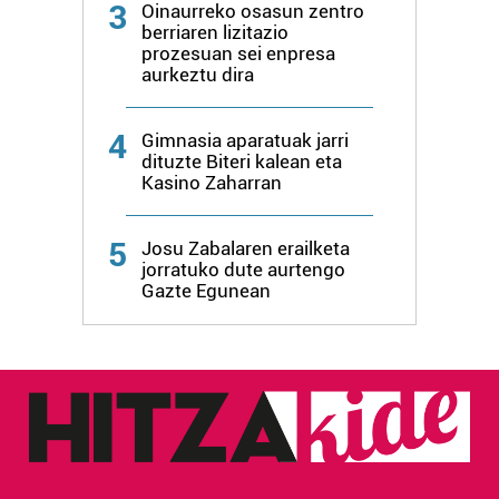
3
Oinaurreko osasun zentro
berriaren lizitazio
prozesuan sei enpresa
aurkeztu dira
4
Gimnasia aparatuak jarri
dituzte Biteri kalean eta
Kasino Zaharran
5
Josu Zabalaren erailketa
jorratuko dute aurtengo
Gazte Egunean