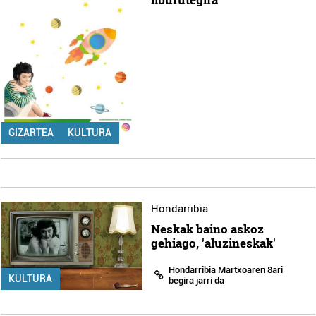
GIZARTEA
KULTURA
Hondarribia
Neskak baino askoz
gehiago, 'aluzineskak'
Hondarribia Martxoaren 8ari
KULTURA
begira jarri da