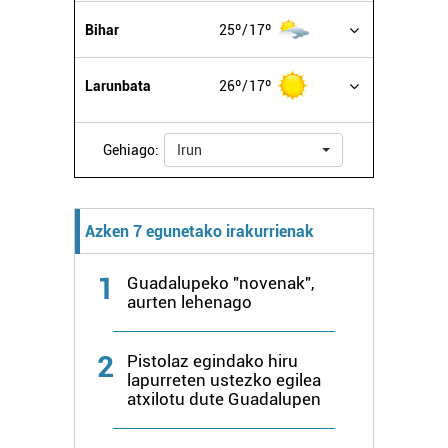
Bihar
25º
17º
Larunbata
26º
17º
Gehiago:
Irun
Azken 7 egunetako irakurrienak
1
Guadalupeko "novenak",
aurten lehenago
2
Pistolaz egindako hiru
lapurreten ustezko egilea
atxilotu dute Guadalupen