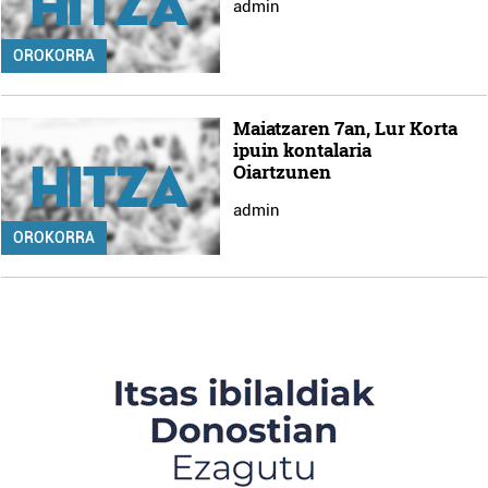
admin
OROKORRA
Maiatzaren 7an, Lur Korta
ipuin kontalaria
Oiartzunen
admin
OROKORRA