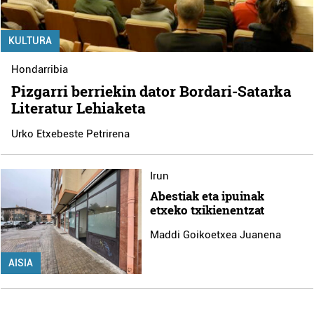
KULTURA
Hondarribia
Pizgarri berriekin dator Bordari-Satarka
Literatur Lehiaketa
Urko Etxebeste Petrirena
Irun
Abestiak eta ipuinak
etxeko txikienentzat
Maddi Goikoetxea Juanena
AISIA