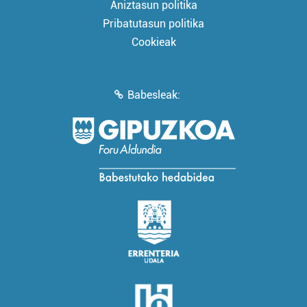
Aniztasun politika
Pribatutasun politika
Cookieak
Babesleak: