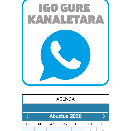
AGENDA
Abuztua 2026
AL.
AR.
AZ.
OG.
OL.
LR.
IG.