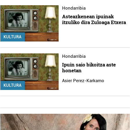
Hondarribia
Asteazkenean ipuinak
itzuliko dira Zuloaga Etxera
KULTURA
Hondarribia
Ipuin saio bikoitza aste
honetan
Asier Perez-Karkamo
KULTURA