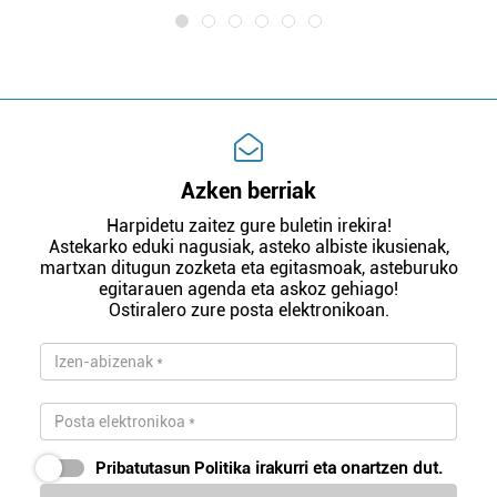
Azken berriak
Harpidetu zaitez gure buletin irekira!
Astekarko eduki nagusiak, asteko albiste ikusienak,
martxan ditugun zozketa eta egitasmoak, asteburuko
egitarauen agenda eta askoz gehiago!
Ostiralero zure posta elektronikoan.
Pribatutasun Politika
irakurri eta onartzen dut.