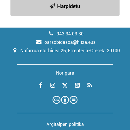
Harpidetu
943 34 03 30
oarsobidasoa@hitza.eus
Nafarroa etorbidea 26, Errenteria-Orereta 20100
Nor gara
Argitalpen politika