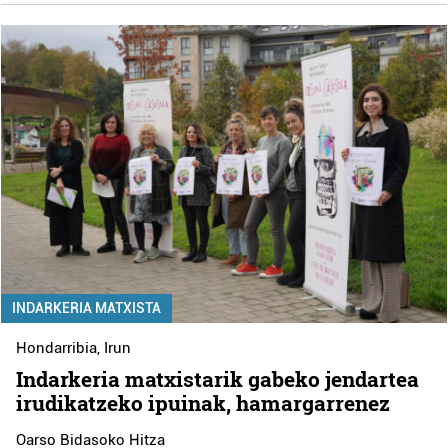
INDARKERIA MATXISTA
Hondarribia
,
Irun
Indarkeria matxistarik gabeko jendartea
irudikatzeko ipuinak, hamargarrenez
Oarso Bidasoko Hitza