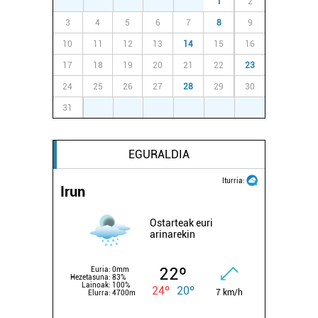
27
28
29
30
31
1
2
3
4
5
6
7
8
9
10
11
12
13
14
15
16
17
18
19
20
21
22
23
24
25
26
27
28
29
30
31
1
2
3
4
5
6
EGURALDIA
Iturria:
Irun
Ostarteak euri
arinarekin
22º
Euria:
0mm
Hezetasuna:
83%
Lainoak:
100%
24º
20º
7 km/h
Elurra:
4700m