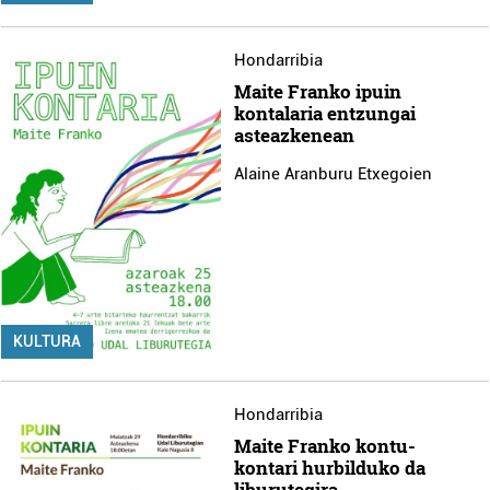
Hondarribia
Maite Franko ipuin
kontalaria entzungai
asteazkenean
Alaine Aranburu Etxegoien
KULTURA
Hondarribia
Maite Franko kontu-
kontari hurbilduko da
liburutegira