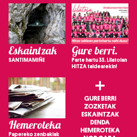
Eskaintzak
Gure berri.
SANTIMAMIÑE
Parte hartu 33. Lilatoian
HITZA taldearekin!
+
GURE BERRI
ZOZKETAK
ESKAINTZAK
Hemeroteka
DENDA
HEMEROTEKA
Papereko zenbakiak