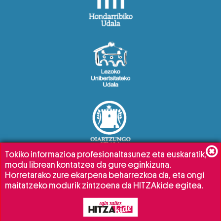
Tokiko informazioa profesionaltasunez eta euskaratik,
modu librean kontatzea da gure eginkizuna.
Horretarako zure ekarpena beharrezkoa da, eta ongi
maitatzeko modurik zintzoena da HITZAkide egitea.