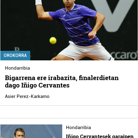
OROKORRA
Hondarribia
Bigarrena ere irabazita, finalerdietan
dago Iñigo Cervantes
Asier Perez-Karkamo
Hondarribia
Iñigo Cervantesek garaipen