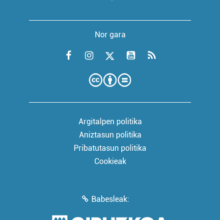
Nor gara
Argitalpen politika
Aniztasun politika
Pribatutasun politika
Cookieak
Babesleak: