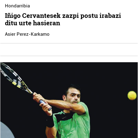
Hondarribia
Iñigo Cervantesek zazpi postu irabazi
ditu urte hasieran
Asier Perez-Karkamo