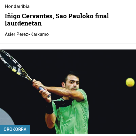
Hondarribia
Iñigo Cervantes, Sao Pauloko final
laurdenetan
Asier Perez-Karkamo
OROKORRA