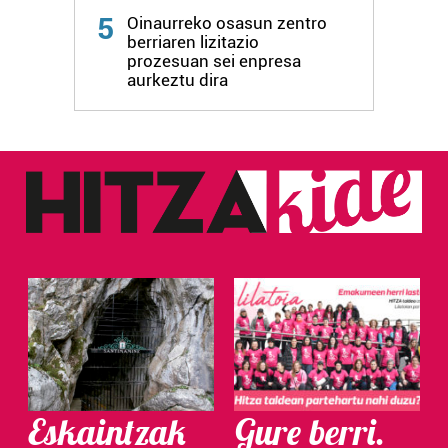
5
Oinaurreko osasun zentro
berriaren lizitazio
prozesuan sei enpresa
aurkeztu dira
Eskaintzak
Gure berri.