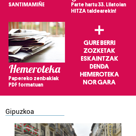
SANTIMAMIÑE
Parte hartu 33. Lilatoian
HITZA taldearekin!
+
GURE BERRI
ZOZKETAK
ESKAINTZAK
Hemeroteka
DENDA
HEMEROTEKA
Papereko zenbakiak
NOR GARA
PDF formatuan
Gipuzkoa