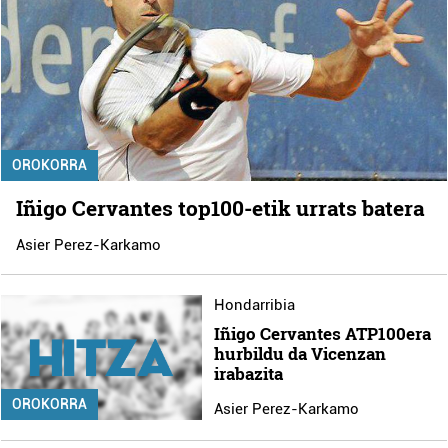
OROKORRA
Iñigo Cervantes top100-etik urrats batera
Asier Perez-Karkamo
Hondarribia
Iñigo Cervantes ATP100era
hurbildu da Vicenzan
irabazita
OROKORRA
Asier Perez-Karkamo