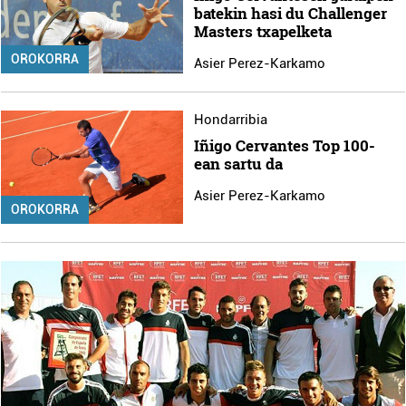
batekin hasi du Challenger
Masters txapelketa
OROKORRA
Asier Perez-Karkamo
Hondarribia
Iñigo Cervantes Top 100-
ean sartu da
Asier Perez-Karkamo
OROKORRA