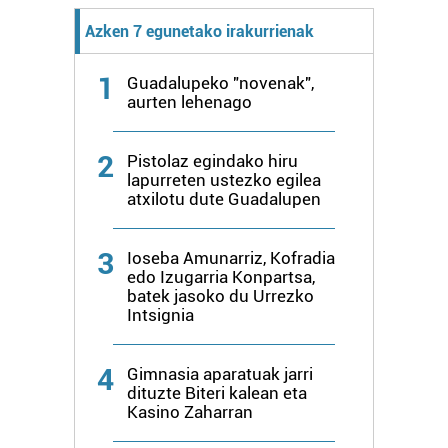
Azken 7 egunetako irakurrienak
1
Guadalupeko "novenak",
aurten lehenago
2
Pistolaz egindako hiru
lapurreten ustezko egilea
atxilotu dute Guadalupen
3
Ioseba Amunarriz, Kofradia
edo Izugarria Konpartsa,
batek jasoko du Urrezko
Intsignia
4
Gimnasia aparatuak jarri
dituzte Biteri kalean eta
Kasino Zaharran