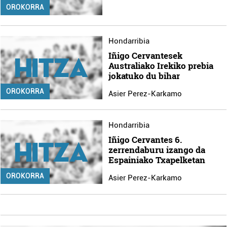
OROKORRA
Hondarribia
Iñigo Cervantesek
Australiako Irekiko prebia
jokatuko du bihar
OROKORRA
Asier Perez-Karkamo
Hondarribia
Iñigo Cervantes 6.
zerrendaburu izango da
Espainiako Txapelketan
OROKORRA
Asier Perez-Karkamo