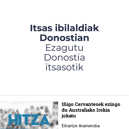
Iñigo Cervantesek ezingo
du Australiako Irekia
jokatu
Eihartze Aramendia