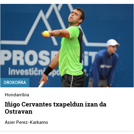
OROKORRA
Hondarribia
Iñigo Cervantes txapeldun izan da
Ostravan
Asier Perez-Karkamo