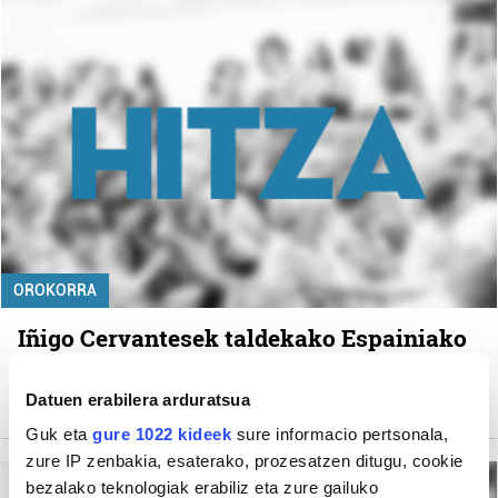
OROKORRA
Iñigo Cervantesek taldekako Espainiako
Txapelketa irabazi du
Datuen erabilera arduratsua
admin
Guk eta
gure 1022 kideek
sure informacio pertsonala,
zure IP zenbakia, esaterako, prozesatzen ditugu, cookie
bezalako teknologiak erabiliz eta zure gailuko