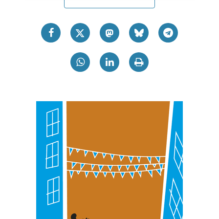
prozesatzen ditugu, zure IP zenbakia, besteak beste,
teknologia erabiliz, cookieak adibidez, iragarki eta eduki
pertsonalizatuak eskaintzeko, iragarkiak eta edukia
neurtzeko, jendeari buruzko informazioa biltzeko eta
produktuak garatzeko. Zure datuak nork eta zertarako
erabiltzen dituen hauta dezakezu.
Bazkide batzuek ez dizute baimenik eskatzen, eta beren
interes komertzial legitimoetan babesten dira. Ikusi gure
bazkideen zerrenda, beren ustez zein helburutarako
duten interes legitimoa eta horren aurka nola egin
dezakezun ikusteko.
Lortu zure datu pertsonalak prozesatzeko moduari
buruzko informazio gehiago eta ezarri zure lehentasunak
datuen atalean. Edozein unetan alda edo ken dezakezu
zure baimena Cookieen adierazpenean.
Webgune honek cookie propioak eta hirugarrenen cookie-