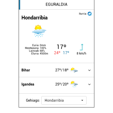
EGURALDIA
Iturria:
Hondarribia
17º
Euria:
0mm
Hezetasuna:
100%
Lainoak:
68%
24º
17º
8 km/h
Elurra:
4500m
Bihar
27º
18º
Igandea
25º
20º
Gehiago:
Hondarribia