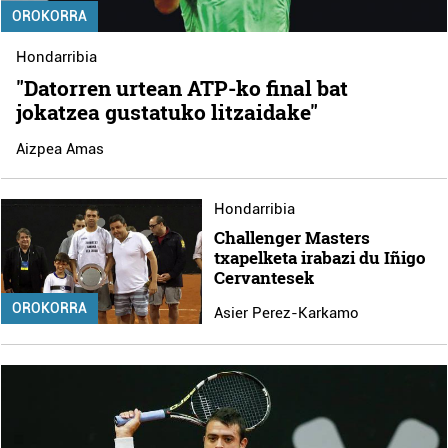
OROKORRA
Hondarribia
"Datorren urtean ATP-ko final bat
jokatzea gustatuko litzaidake"
Aizpea Amas
Hondarribia
Challenger Masters
txapelketa irabazi du Iñigo
Cervantesek
OROKORRA
Asier Perez-Karkamo