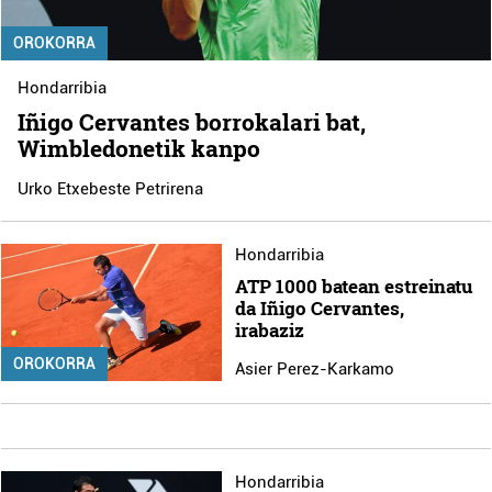
OROKORRA
Hondarribia
Iñigo Cervantes borrokalari bat,
Wimbledonetik kanpo
Urko Etxebeste Petrirena
Hondarribia
ATP 1000 batean estreinatu
da Iñigo Cervantes,
irabaziz
OROKORRA
Asier Perez-Karkamo
Hondarribia