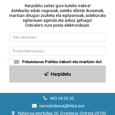
Harpidetu zaitez gure buletin irekira!
Astekarko eduki nagusiak, asteko albiste ikusienak,
martxan ditugun zozketa eta egitasmoak, asteburuko
egitarauen agenda eta askoz gehiago!
Ostiralero zure posta elektronikoan.
Pribatutasun Politika
irakurri eta onartzen dut.
Harpidetu
943 34 03 30
oarsobidasoa@hitza.eus
Nafarroa etorbidea 26, Errenteria-Orereta 20100