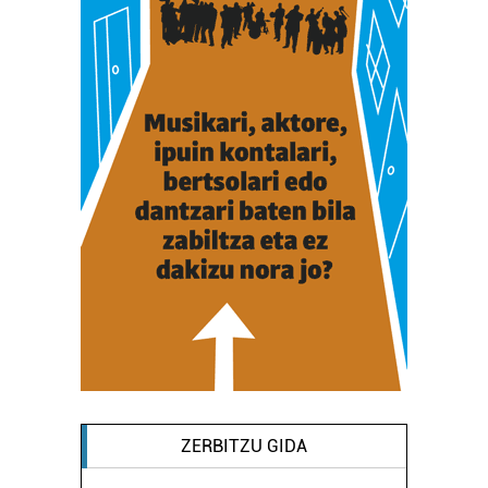
fitxategiak erabiltzen ditu. Zure esperientzia eta
zerbitzuak hobetzeko asmoz, cookie teknologiaz
baliatzen gara. Ohar hau onartuz gero, teknologia hori
erabiltzeko baimen esplizitua ematen diguzu.
Gehiago
irakurri
ZERBITZU GIDA