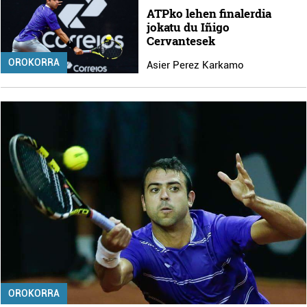
ATPko lehen finalerdia
jokatu du Iñigo
Cervantesek
OROKORRA
Asier Perez Karkamo
OROKORRA