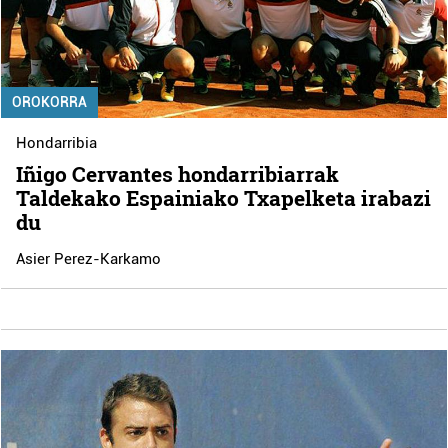
OROKORRA
Hondarribia
Iñigo Cervantes hondarribiarrak
Taldekako Espainiako Txapelketa irabazi
du
Asier Perez-Karkamo