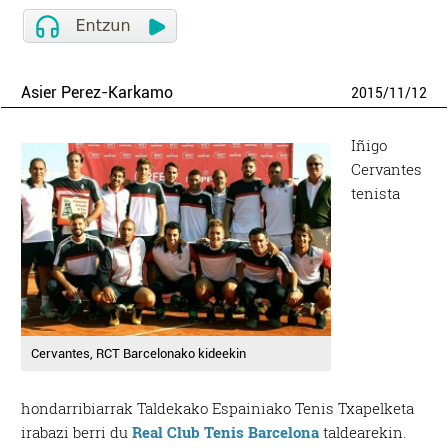
Asier Perez-Karkamo
2015
/
11
/
12
Iñigo
Cervantes
tenista
Cervantes, RCT Barcelonako kideekin
hondarribiarrak Taldekako Espainiako Tenis Txapelketa
irabazi berri du
Real Club Tenis Barcelona
taldearekin.