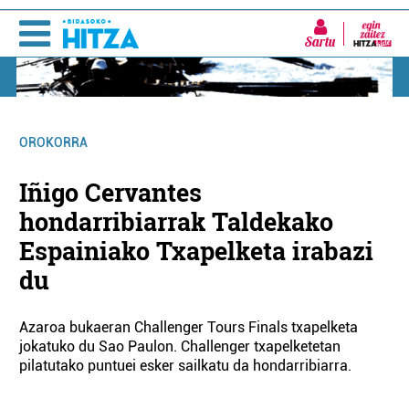
Sartu
OROKORRA
Iñigo Cervantes
hondarribiarrak Taldekako
Espainiako Txapelketa irabazi
du
Azaroa bukaeran Challenger Tours Finals txapelketa
jokatuko du Sao Paulon. Challenger txapelketetan
pilatutako puntuei esker sailkatu da hondarribiarra.