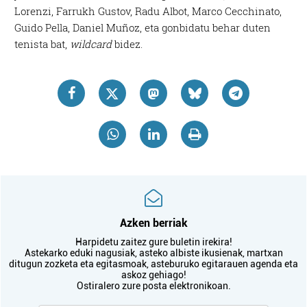
Lorenzi, Farrukh Gustov, Radu Albot, Marco Cecchinato,
Guido Pella, Daniel Muñoz, eta gonbidatu behar duten
tenista bat,
wildcard
bidez.
Azken berriak
Harpidetu zaitez gure buletin irekira!
Astekarko eduki nagusiak, asteko albiste ikusienak, martxan
ditugun zozketa eta egitasmoak, asteburuko egitarauen agenda eta
askoz gehiago!
Ostiralero zure posta elektronikoan.