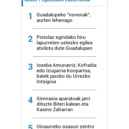
fitxategiak erabiltzen ditu. Zure esperientzia eta
1
zerbitzuak hobetzeko asmoz, cookie teknologiaz
Guadalupeko "novenak",
aurten lehenago
baliatzen gara. Ohar hau onartuz gero, teknologia hori
erabiltzeko baimen esplizitua ematen diguzu.
Gehiago
irakurri
2
Pistolaz egindako hiru
lapurreten ustezko egilea
atxilotu dute Guadalupen
3
Ioseba Amunarriz, Kofradia
edo Izugarria Konpartsa,
batek jasoko du Urrezko
Intsignia
4
Gimnasia aparatuak jarri
dituzte Biteri kalean eta
Kasino Zaharran
5
Oinaurreko osasun zentro