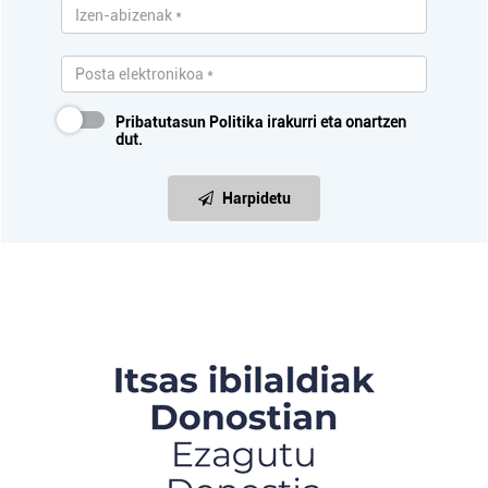
Pribatutasun Politika
irakurri eta onartzen
dut.
Harpidetu