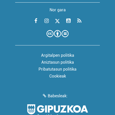
Nor gara
Argitalpen politika
Aniztasun politika
Pribatutasun politika
Cookieak
Babesleak: