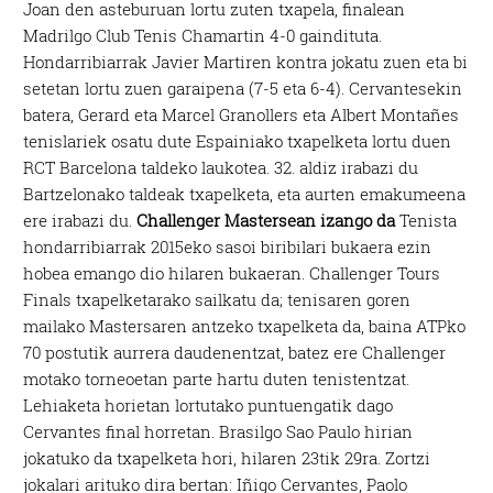
Joan den asteburuan lortu zuten txapela, finalean
Madrilgo Club Tenis Chamartin 4-0 gaindituta.
Hondarribiarrak Javier Martiren kontra jokatu zuen eta bi
setetan lortu zuen garaipena (7-5 eta 6-4). Cervantesekin
batera, Gerard eta Marcel Granollers eta Albert Montañes
tenislariek osatu dute Espainiako txapelketa lortu duen
RCT Barcelona taldeko laukotea. 32. aldiz irabazi du
Bartzelonako taldeak txapelketa, eta aurten emakumeena
ere irabazi du.
Challenger Mastersean izango da
Tenista
hondarribiarrak 2015eko sasoi biribilari bukaera ezin
hobea emango dio hilaren bukaeran. Challenger Tours
Finals txapelketarako sailkatu da; tenisaren goren
mailako Mastersaren antzeko txapelketa da, baina ATPko
70 postutik aurrera daudenentzat, batez ere Challenger
motako torneoetan parte hartu duten tenistentzat.
Lehiaketa horietan lortutako puntuengatik dago
Cervantes final horretan. Brasilgo Sao Paulo hirian
jokatuko da txapelketa hori, hilaren 23tik 29ra. Zortzi
jokalari arituko dira bertan: Iñigo Cervantes, Paolo