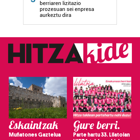
berriaren lizitazio
prozesuan sei enpresa
aurkeztu dira
Eskaintzak
Gure berri.
Muñatones Gaztelua
Parte hartu 33. Lilatoian