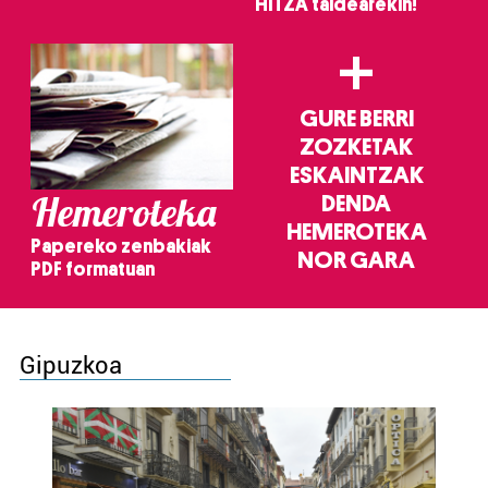
HITZA taldearekin!
+
GURE BERRI
ZOZKETAK
ESKAINTZAK
Hemeroteka
DENDA
HEMEROTEKA
Papereko zenbakiak
NOR GARA
PDF formatuan
Gipuzkoa