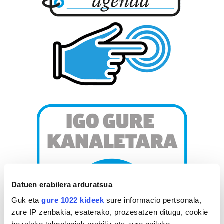
Datuen erabilera arduratsua
Guk eta
gure 1022 kideek
sure informacio pertsonala,
zure IP zenbakia, esaterako, prozesatzen ditugu, cookie