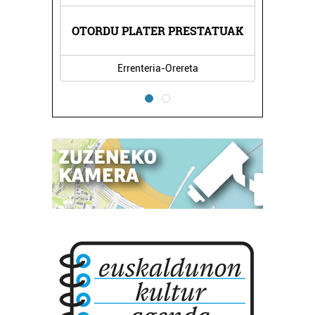
XEA
OTORDU PLATER PRESTATUAK
PL
Errenteria-Orereta