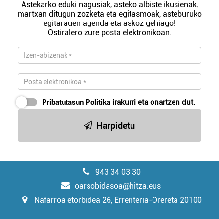
Astekarko eduki nagusiak, asteko albiste ikusienak,
martxan ditugun zozketa eta egitasmoak, asteburuko
egitarauen agenda eta askoz gehiago!
Ostiralero zure posta elektronikoan.
Pribatutasun Politika
irakurri eta onartzen dut.
Harpidetu
943 34 03 30
oarsobidasoa@hitza.eus
Nafarroa etorbidea 26, Errenteria-Orereta 20100