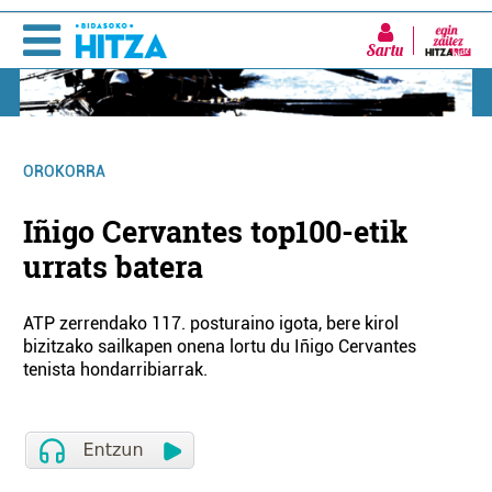
Sartu
OROKORRA
Iñigo Cervantes top100-etik
urrats batera
ATP zerrendako 117. posturaino igota, bere kirol
bizitzako sailkapen onena lortu du Iñigo Cervantes
tenista hondarribiarrak.