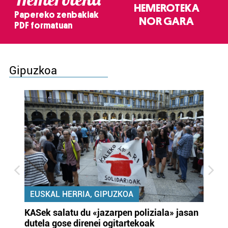
HEMEROTEKA
Papereko zenbakiak
NOR GARA
PDF formatuan
Gipuzkoa
EUSKAL HERRIA, GIPUZKOA
KASek salatu du «jazarpen poliziala» jasan
Pa
dutela gose direnei ogitartekoak
da