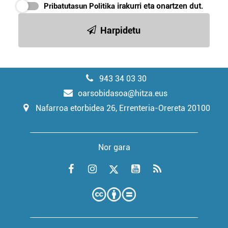
Pribatutasun Politika
irakurri eta onartzen dut.
Harpidetu
943 34 03 30
oarsobidasoa@hitza.eus
Nafarroa etorbidea 26, Errenteria-Orereta 20100
Nor gara