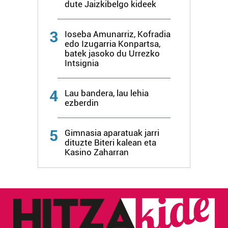
dute Jaizkibelgo kideek
irakurri
3
Ioseba Amunarriz, Kofradia
edo Izugarria Konpartsa,
batek jasoko du Urrezko
Intsignia
4
Lau bandera, lau lehia
ezberdin
5
Gimnasia aparatuak jarri
dituzte Biteri kalean eta
Kasino Zaharran