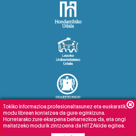
Tokiko informazioa profesionaltasunez eta euskaratik,
modu librean kontatzea da gure eginkizuna.
Horretarako zure ekarpena beharrezkoa da, eta ongi
maitatzeko modurik zintzoena da HITZAkide egitea.