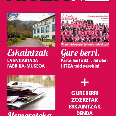
Eskaintzak
Gure berri.
LA ENCARTADA
Parte hartu 33. Lilatoian
FABRIKA-MUSEOA
HITZA taldearekin!
+
GURE BERRI
ZOZKETAK
ESKAINTZAK
Hemeroteka
DENDA