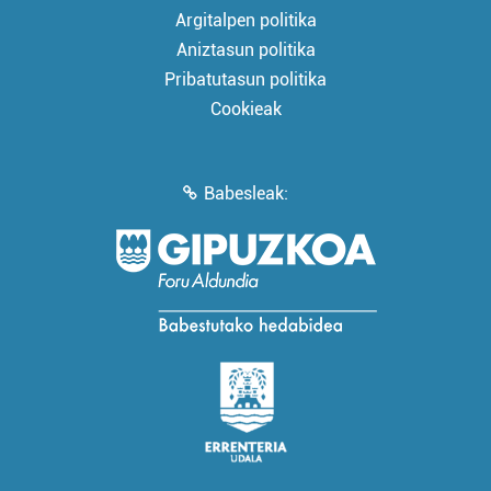
Argitalpen politika
Aniztasun politika
Pribatutasun politika
Cookieak
Babesleak: