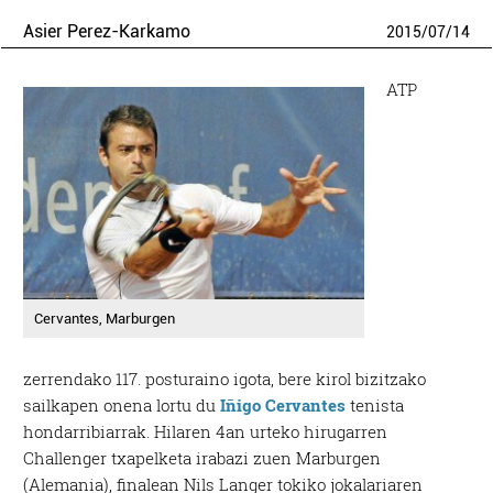
Asier Perez-Karkamo
2015
/
07
/
14
ATP
Cervantes, Marburgen
zerrendako 117. posturaino igota, bere kirol bizitzako
sailkapen onena lortu du
Iñigo Cervantes
tenista
hondarribiarrak. Hilaren 4an urteko hirugarren
Challenger txapelketa irabazi zuen Marburgen
(Alemania), finalean Nils Langer tokiko jokalariaren