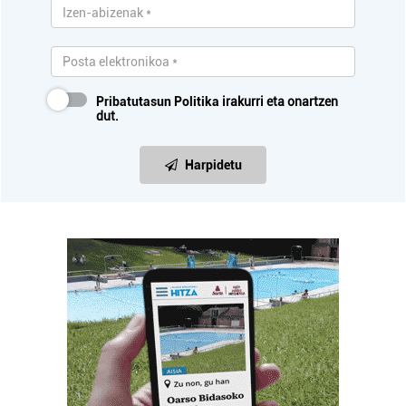
Pribatutasun Politika
irakurri eta onartzen
dut.
Harpidetu