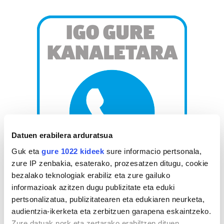
Datuen erabilera arduratsua
Guk eta
gure 1022 kideek
sure informacio pertsonala,
zure IP zenbakia, esaterako, prozesatzen ditugu, cookie
bezalako teknologiak erabiliz eta zure gailuko
informazioak azitzen dugu publizitate eta eduki
AGENDA
pertsonalizatua, publizitatearen eta edukiaren neurketa,
audientzia-ikerketa eta zerbitzuen garapena eskaintzeko.
Abuztua 2026
Zure datuak nork eta zertarako erabiltzen dituen