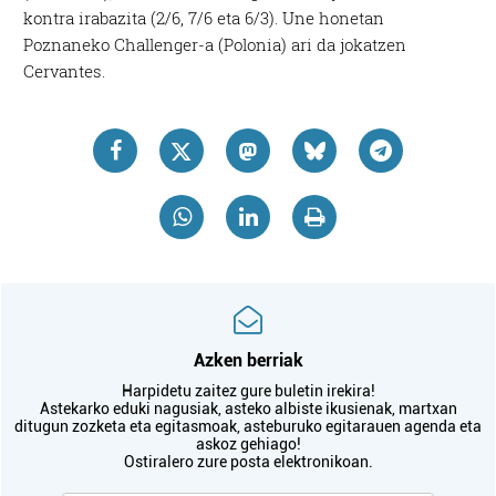
kontra irabazita (2/6, 7/6 eta 6/3). Une honetan
Poznaneko Challenger-a (Polonia) ari da jokatzen
Cervantes.
Azken berriak
Harpidetu zaitez gure buletin irekira!
Astekarko eduki nagusiak, asteko albiste ikusienak, martxan
ditugun zozketa eta egitasmoak, asteburuko egitarauen agenda eta
askoz gehiago!
Ostiralero zure posta elektronikoan.