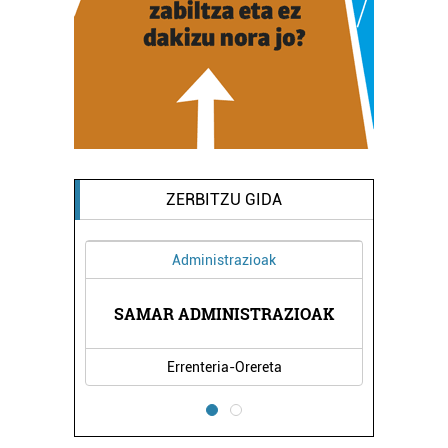
ZERBITZU GIDA
Administrazioak
K
SAMAR ADMINISTRAZIOAK
Errenteria-Orereta