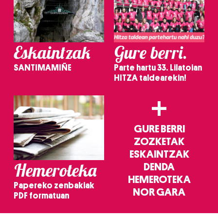
Eskaintzak
Gure berri.
SANTIMAMIÑE
Parte hartu 33. Lilatoian
HITZA taldearekin!
+
GURE BERRI
ZOZKETAK
ESKAINTZAK
Hemeroteka
DENDA
HEMEROTEKA
Papereko zenbakiak
NOR GARA
PDF formatuan