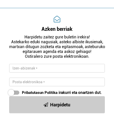
Azken berriak
Harpidetu zaitez gure buletin irekira!
Astekarko eduki nagusiak, asteko albiste ikusienak,
martxan ditugun zozketa eta egitasmoak, asteburuko
egitarauen agenda eta askoz gehiago!
Ostiralero zure posta elektronikoan.
Pribatutasun Politika
irakurri eta onartzen dut.
Harpidetu