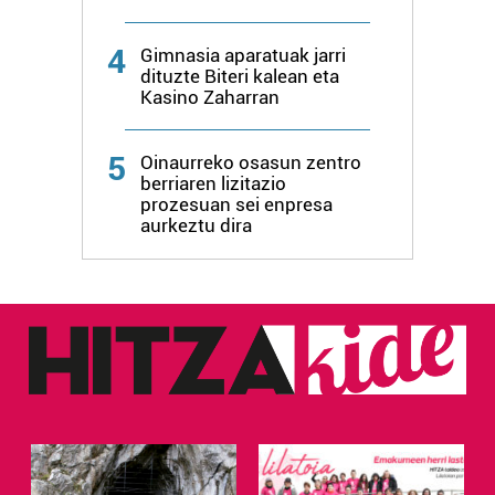
4
Gimnasia aparatuak jarri
dituzte Biteri kalean eta
Kasino Zaharran
5
Oinaurreko osasun zentro
berriaren lizitazio
prozesuan sei enpresa
aurkeztu dira