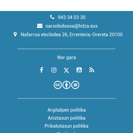
943 34 03 30
oarsobidasoa@hitza.eus
Nafarroa etorbidea 26, Errenteria-Orereta 20100
Nor gara
Argitalpen politika
Aniztasun politika
Pribatutasun politika