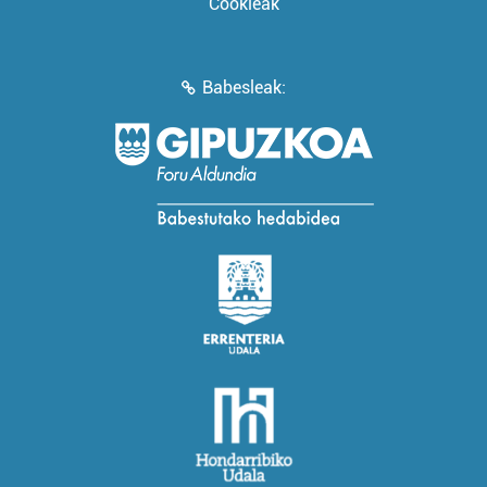
Cookieak
Babesleak: