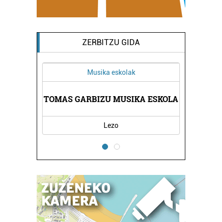
ZERBITZU GIDA
Musika eskolak
OLA
TOMAS GARBIZU MUSIKA ESKOLA
UR
Lezo