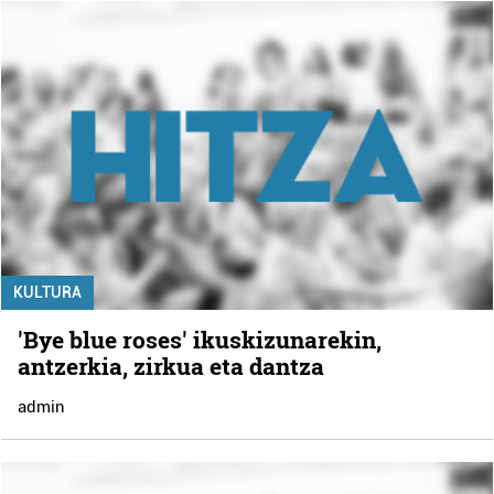
KULTURA
'Bye blue roses' ikuskizunarekin,
antzerkia, zirkua eta dantza
admin