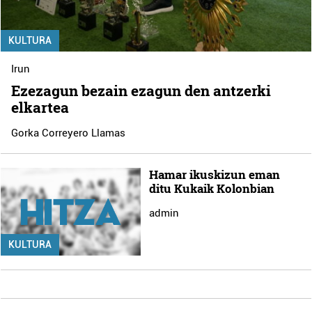
KULTURA
Irun
Ezezagun bezain ezagun den antzerki
elkartea
Gorka Correyero Llamas
Hamar ikuskizun eman
ditu Kukaik Kolonbian
admin
KULTURA