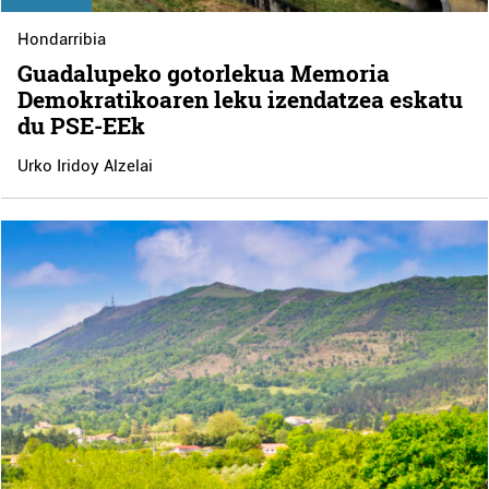
Hondarribia
Guadalupeko gotorlekua Memoria
Demokratikoaren leku izendatzea eskatu
du PSE-EEk
Urko Iridoy Alzelai