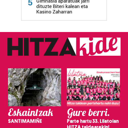
5
Gimnasia aparatuak jarri
dituzte Biteri kalean eta
Kasino Zaharran
Eskaintzak
Gure berri.
SANTIMAMIÑE
Parte hartu 33. Lilatoian
HITZA taldearekin!