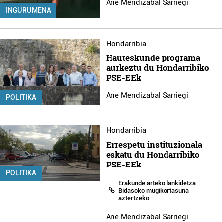
Ane Mendizabal Sarriegi
INGURUMENA
Hondarribia
Hauteskunde programa
aurkeztu du Hondarribiko
PSE-EEk
Ane Mendizabal Sarriegi
POLITIKA
Hondarribia
Errespetu instituzionala
eskatu du Hondarribiko
PSE-EEk
POLITIKA
Erakunde arteko lankidetza
Bidasoko mugikortasuna
aztertzeko
Ane Mendizabal Sarriegi