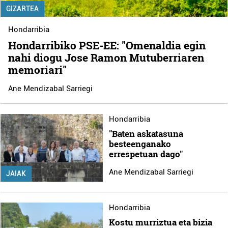
GIZARTEA
Hondarribia
Hondarribiko PSE-EE: "Omenaldia egin
nahi diogu Jose Ramon Mutuberriaren
memoriari"
Ane Mendizabal Sarriegi
Hondarribia
"Baten askatasuna
besteenganako
errespetuan dago"
Ane Mendizabal Sarriegi
JAIAK
Hondarribia
Kostu murriztua eta bizia