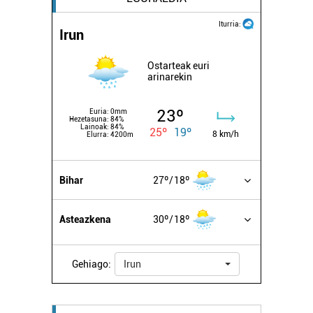
Iturria:
Irun
Ostarteak euri
arinarekin
23º
Euria:
0mm
Hezetasuna:
84%
Lainoak:
84%
25º
19º
8 km/h
Elurra:
4200m
Bihar
27º
18º
Asteazkena
30º
18º
Gehiago:
Irun