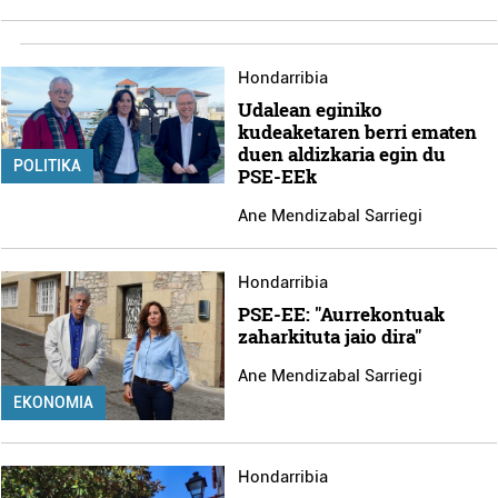
Hondarribia
Udalean eginiko
kudeaketaren berri ematen
duen aldizkaria egin du
POLITIKA
PSE-EEk
Ane Mendizabal Sarriegi
Hondarribia
PSE-EE: "Aurrekontuak
zaharkituta jaio dira"
Ane Mendizabal Sarriegi
EKONOMIA
Hondarribia