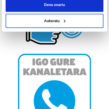
Collect information about your geographical
Dena onartu
location which can be accurate to within several
meters
Aukeratu
Identify your device by actively scanning it for
specific characteristics (fingerprinting)
Find out more about how your personal data is processed
and set your preferences in the
details section
.
Guk eta gure bazkideek zure datu pertsonalak
prozesatzen ditugu, zure IP zenbakia, besteak beste,
teknologia erabiliz, cookieak adibidez, iragarki eta eduki
pertsonalizatuak eskaintzeko, iragarkiak eta edukia
neurtzeko, jendeari buruzko informazioa biltzeko eta
produktuak garatzeko. Zure datuak nork eta zertarako
erabiltzen dituen hauta dezakezu.
Bazkide batzuek ez dizute baimenik eskatzen, eta beren
interes komertzial legitimoetan babesten dira. Ikusi gure