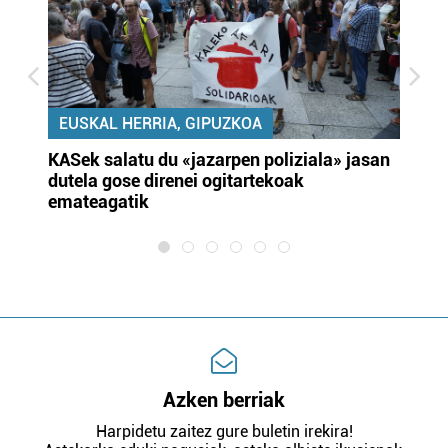
EUSKAL HERRIA, GIPUZKOA
KASek salatu du «jazarpen poliziala» jasan
Pa
dutela gose direnei ogitartekoak
da
emateagatik
«s
Azken berriak
Harpidetu zaitez gure buletin irekira!