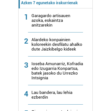
Azken 7 egunetako irakurrienak
1
Garagardo artisauen
azoka, eskaintza
anitzarekin
2
Alardeko konpainien
koloreekin desfilatu ahalko
dute Jaizkibelgo kideek
3
Ioseba Amunarriz, Kofradia
edo Izugarria Konpartsa,
batek jasoko du Urrezko
Intsignia
4
Lau bandera, lau lehia
ezberdin