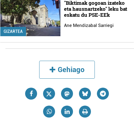
"Biktimak gogoan izateko
eta hausnartzeko" leku bat
eskatu du PSE-EEk
Ane Mendizabal Sarriegi
GIZARTEA
Gehiago