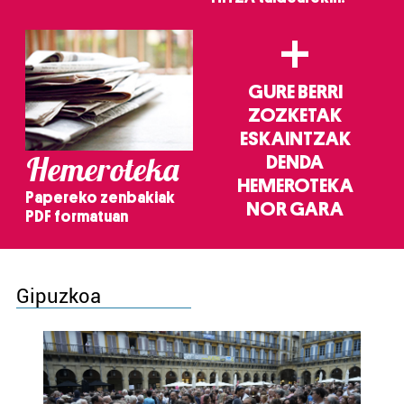
+
GURE BERRI
ZOZKETAK
ESKAINTZAK
Hemeroteka
DENDA
HEMEROTEKA
Papereko zenbakiak
NOR GARA
PDF formatuan
Gipuzkoa