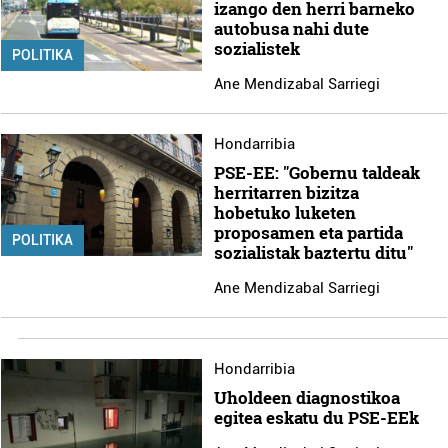
izango den herri barneko
autobusa nahi dute
sozialistek
POLITIKA
Ane Mendizabal Sarriegi
Hondarribia
PSE-EE: "Gobernu taldeak
herritarren bizitza
hobetuko luketen
proposamen eta partida
POLITIKA
sozialistak baztertu ditu"
Ane Mendizabal Sarriegi
Hondarribia
Uholdeen diagnostikoa
egitea eskatu du PSE-EEk