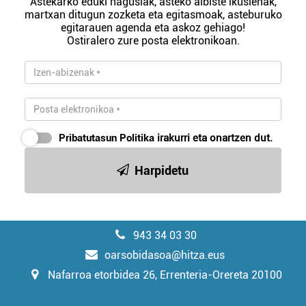
Astekarko eduki nagusiak, asteko albiste ikusienak,
martxan ditugun zozketa eta egitasmoak, asteburuko
egitarauen agenda eta askoz gehiago!
Ostiralero zure posta elektronikoan.
Pribatutasun Politika
irakurri eta onartzen dut.
Harpidetu
943 34 03 30
oarsobidasoa@hitza.eus
Nafarroa etorbidea 26, Errenteria-Orereta 20100