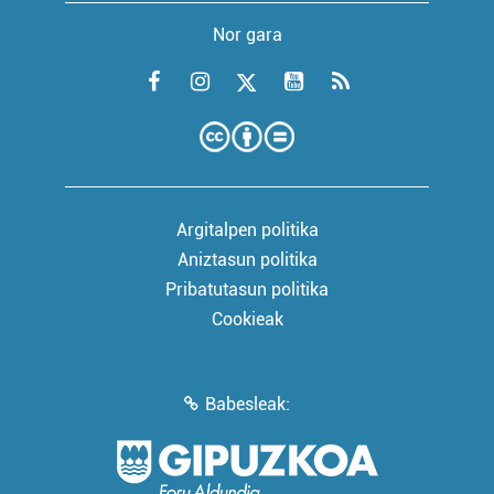
Nor gara
Argitalpen politika
Aniztasun politika
Pribatutasun politika
Cookieak
Babesleak: