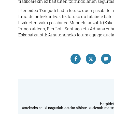
trafikoarekin ez baitzuten txirrindularien segur
Irtenbidea Txingudi badia lotuko duen pasabide 
lurralde ordezkaritzak lizitatuko du hilabete bat
bizikletentzako pasabidea Mendelu auzotik (Eskap
Irungo aldean, Pier Loti, Santiago eta Aduana zub
Eskapatxulotik Amuterainoko lotura egingo duela
Harpidetu
Astekarko eduki nagusiak, asteko albiste ikusienak, mar