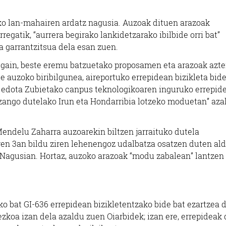
ko lan-mahairen ardatz nagusia. Auzoak dituen arazoak
egatik, “aurrera begirako lankidetzarako ibilbide orri bat”
 garrantzitsua dela esan zuen.
 gain, beste eremu batzuetako proposamen eta arazoak azte
te auzoko biribilgunea, aireportuko errepidean bizikleta bid
 edota Zubietako canpus teknologikoaren inguruko errepid
 izango dutelako Irun eta Hondarribia lotzeko moduetan” az
endelu Zaharra auzoarekin biltzen jarraituko dutela
en 3an bildu ziren lehenengoz udalbatza osatzen duten ald
 Nagusian. Hortaz, auzoko arazoak “modu zabalean” lantzen
o bat GI-636 errepidean bizikletentzako bide bat ezartzea d
nezkoa izan dela azaldu zuen Oiarbidek; izan ere, errepideak