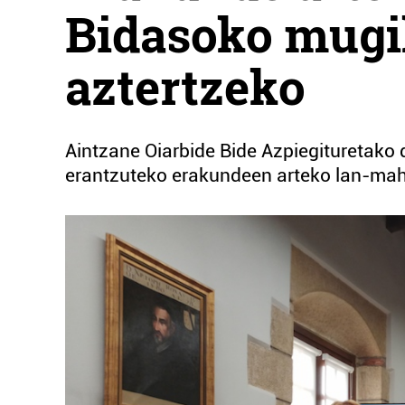
Bidasoko mugi
aztertzeko
Aintzane Oiarbide Bide Azpiegituretako
erantzuteko erakundeen arteko lan-mah