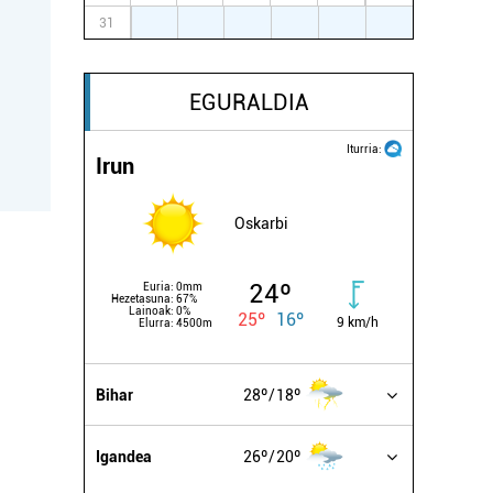
31
1
2
3
4
5
6
EGURALDIA
Iturria:
Irun
Oskarbi
24º
Euria:
0mm
Hezetasuna:
67%
Lainoak:
0%
25º
16º
9 km/h
Elurra:
4500m
Bihar
28º
18º
Igandea
26º
20º