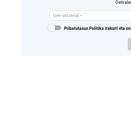
Ostirale
Pribatutasun Politika
irakurri eta on