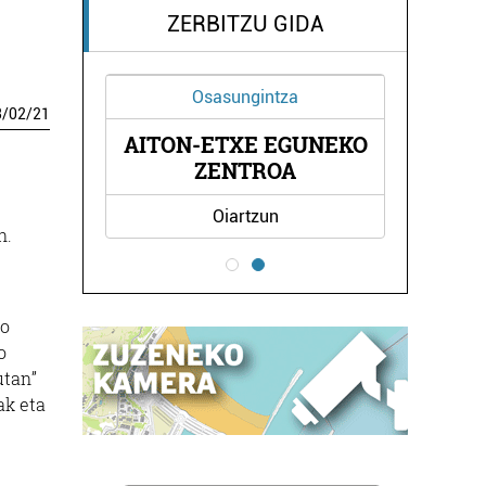
ZERBITZU GIDA
Osasungintza
3
/
02
/
21
AITON-ETXE EGUNEKO
AK
ZENTROA
Oiartzun
n.
ko
o
utan”
ak eta