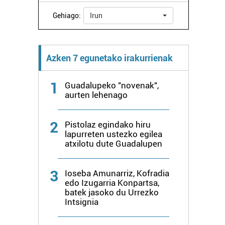
Gehiago:
Irun
Azken 7 egunetako irakurrienak
1
Guadalupeko "novenak",
aurten lehenago
2
Pistolaz egindako hiru
lapurreten ustezko egilea
atxilotu dute Guadalupen
3
Ioseba Amunarriz, Kofradia
edo Izugarria Konpartsa,
batek jasoko du Urrezko
Intsignia