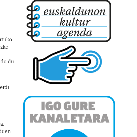
rtuko
ezko
e
aldu du
erdi
a.
 duen