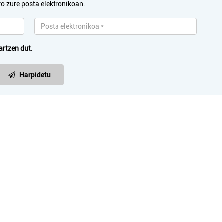
ro zure posta elektronikoan.
artzen dut.
Harpidetu