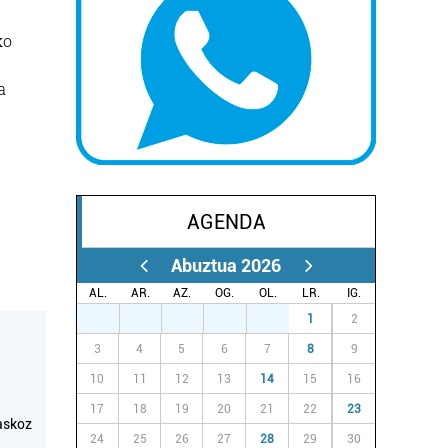
ko
a
AGENDA
Abuztua 2026
AL.
AR.
AZ.
OG.
OL.
LR.
IG.
27
28
29
30
31
1
2
3
4
5
6
7
8
9
10
11
12
13
14
15
16
17
18
19
20
21
22
23
askoz
24
25
26
27
28
29
30