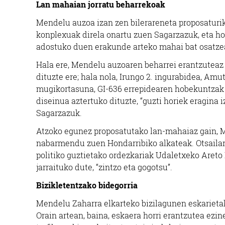
Lan mahaian jorratu beharrekoak
Mendelu auzoa izan zen bilerareneta proposaturi
konplexuak direla onartu zuen Sagarzazuk, eta horr
adostuko duen erakunde arteko mahai bat osatzea
Hala ere, Mendelu auzoaren beharrei erantzuteaz
dituzte ere; hala nola, Irungo 2. ingurabidea, Amu
mugikortasuna, GI-636 errepidearen hobekuntzak
diseinua aztertuko dituzte, “guzti horiek eragina
Sagarzazuk.
Atzoko egunez proposatutako lan-mahaiaz gain, M
nabarmendu zuen Hondarribiko alkateak. Otsailar
politiko guztietako ordezkariak Udaletxeko Areto
jarraituko dute, “zintzo eta gogotsu”.
Bizikletentzako bidegorria
Mendelu Zaharra elkarteko bizilagunen eskarietak
Orain artean, baina, eskaera horri erantzutea ezi