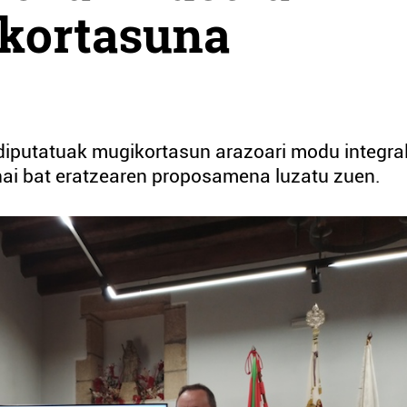
kortasuna
 diputatuak mugikortasun arazoari modu integra
ai bat eratzearen proposamena luzatu zuen.