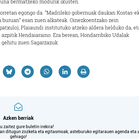
tasuna bermatzeko modurik ikusten.
horretan egongo da. “Madrileko gobernuak daukan Kostas-e
en buruan” esan zuen alkateak. Oinezkoentzako zein
atxulo), Plaiaundi institutuko atzeko aldera helduko da, et
i azpitik Hendaiaraino. Era berean, Hondarribiko Udalak
 gehitu zuen Sagarzazuk.
Azken berriak
 zaitez gure buletin irekira!
txan ditugun zozketa eta egitasmoak, asteburuko egitarauen agenda eta 
gehiago!