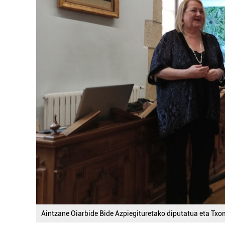
Aintzane Oiarbide Bide Azpiegituretako diputatua eta Tx