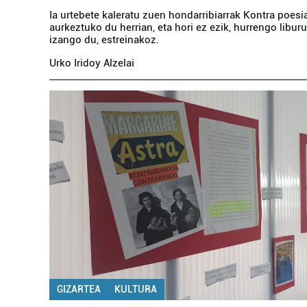
Ia urtebete kaleratu zuen hondarribiarrak Kontra poesia
aurkeztuko du herrian, eta hori ez ezik, hurrengo libur
izango du, estreinakoz.
Urko Iridoy Alzelai
GIZARTEA
KULTURA