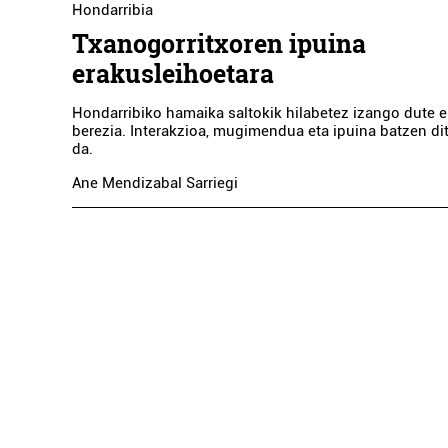
Hondarribia
Txanogorritxoren ipuina
erakusleihoetara
Hondarribiko hamaika saltokik hilabetez izango dute 
berezia. Interakzioa, mugimendua eta ipuina batzen di
da.
Ane Mendizabal Sarriegi