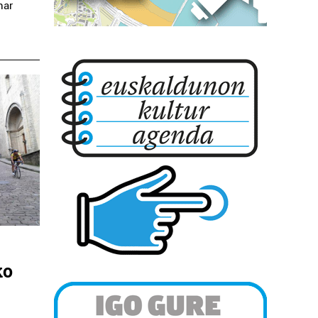
har
ko