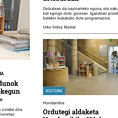
Ostiralean da nazioarteko eguna, eta irak
bat egingo dute, goizean. Igandean proie
batekin bukatuko dute programazioa.
Urko Iridoy Alzelai
NA
ldunok
iokegun
KULTURA
»
Hondarribia
 zutabe dira
Ordutegi aldaketa
horretan.