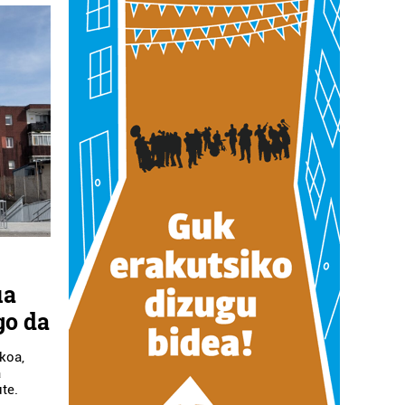
ua
go da
okoa,
a
ute.