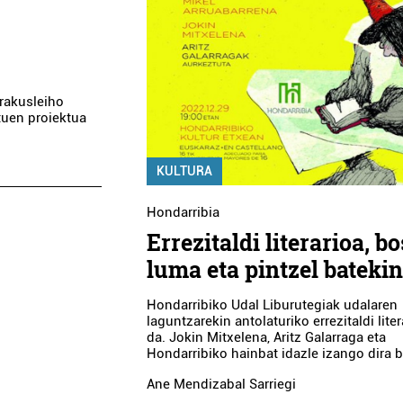
erakusleiho
tuen proiektua
KULTURA
Hondarribia
Errezitaldi literarioa, bo
luma eta pintzel bateki
Hondarribiko Udal Liburutegiak udalaren
laguntzarekin antolaturiko errezitaldi liter
da. Jokin Mitxelena, Aritz Galarraga eta
Hondarribiko hainbat idazle izango dira b
Ane Mendizabal Sarriegi