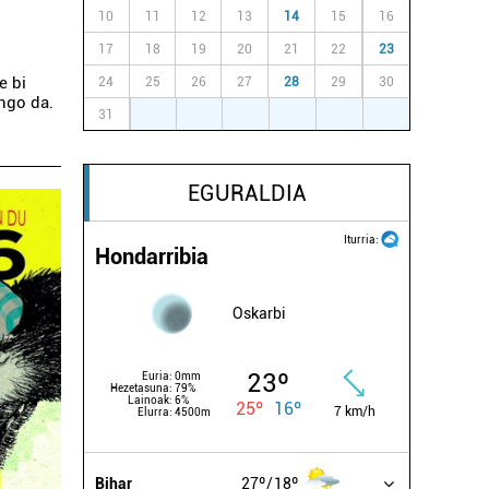
10
11
12
13
14
15
16
17
18
19
20
21
22
23
e bi
24
25
26
27
28
29
30
ongo da.
31
1
2
3
4
5
6
EGURALDIA
Iturria:
Hondarribia
Oskarbi
23º
Euria:
0mm
Hezetasuna:
79%
Lainoak:
6%
25º
16º
7 km/h
Elurra:
4500m
Bihar
27º
18º