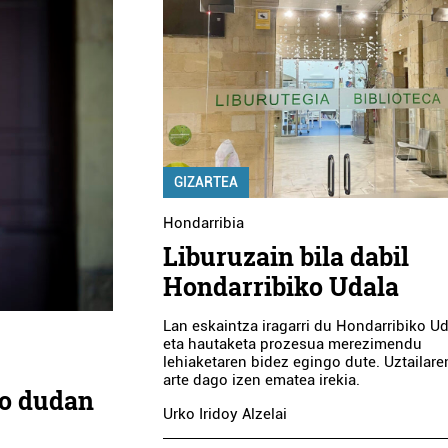
GIZARTEA
Hondarribia
Liburuzain bila dabil
Hondarribiko Udala
Lan eskaintza iragarri du Hondarribiko Ud
eta hautaketa prozesua merezimendu
lehiaketaren bidez egingo dute. Uztailare
arte dago izen ematea irekia.
ko dudan
Urko Iridoy Alzelai