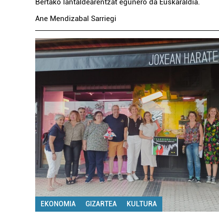
Bertako lantaldearentzat egunero da Euskaraldia.
Ane Mendizabal Sarriegi
EKONOMIA
GIZARTEA
KULTURA