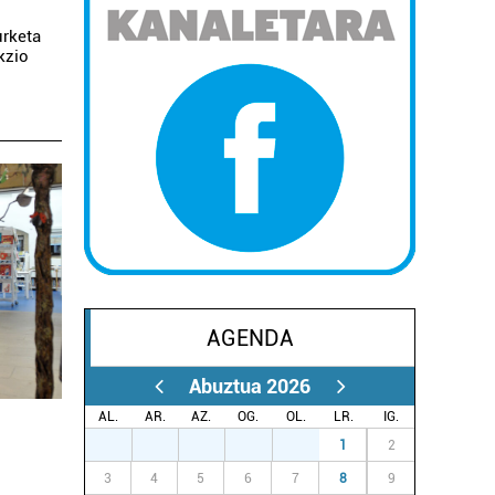
urketa
kzio
AGENDA
Abuztua 2026
AL.
AR.
AZ.
OG.
OL.
LR.
IG.
27
28
29
30
31
1
2
3
4
5
6
7
8
9