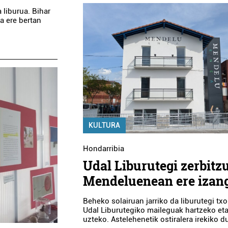
 liburua. Bihar
ua ere bertan
KULTURA
Hondarribia
Udal Liburutegi zerbitz
Mendeluenean ere izan
Beheko solairuan jarriko da liburutegi tx
Udal Liburutegiko maileguak hartzeko et
uzteko. Astelehenetik ostiralera irekiko d