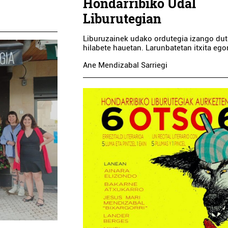
Hondarribiko Udal
Liburutegian
Liburuzainek udako ordutegia izango dut
hilabete hauetan. Larunbatetan itxita eg
Ane Mendizabal Sarriegi