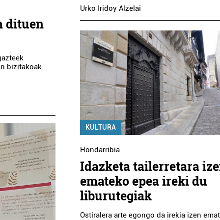
Urko Iridoy Alzelai
n dituen
gazteek
n bizitakoak.
Bidaia agentziak
Museoak
ALBAOLA ITSAS K
B TRAVEL
FAKTORIA
KULTURA
Errenteria-Orereta
Pasaia
Hondarribia
Idazketa tailerretara iz
emateko epea ireki du
liburutegiak
Ostiralera arte egongo da irekia izen emat