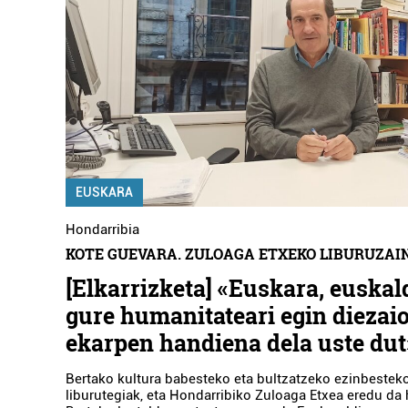
EUSKARA
Hondarribia
KOTE GUEVARA. ZULOAGA ETXEKO LIBURUZAI
[Elkarrizketa] «Euskara, euska
gure humanitateari egin dieza
ekarpen handiena dela uste dut
Bertako kultura babesteko eta bultzatzeko ezinbesteko
liburutegiak, eta Hondarribiko Zuloaga Etxea eredu da 