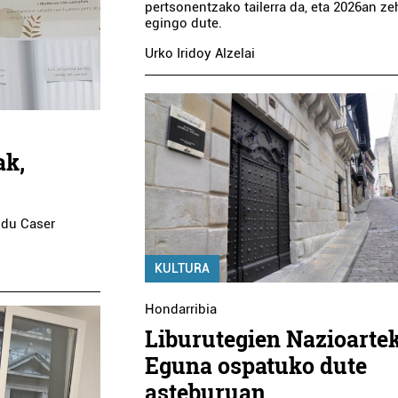
pertsonentzako tailerra da, eta 2026an ze
egingo dute.
Urko Iridoy Alzelai
ak,
 du Caser
KULTURA
Hondarribia
Liburutegien Nazioarte
Eguna ospatuko dute
asteburuan