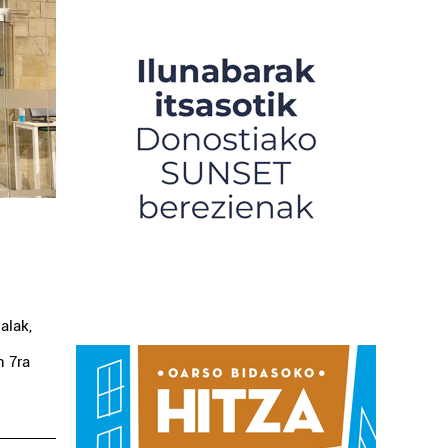
alak,
n 7ra