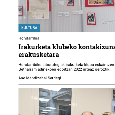
KULTURA
Hondarribia
Irakurketa klubeko kontakizun
erakusketara
Hondarribiko Liburutegiak irakurketa kluba eskaintzen
Betharram adinekoen egoitzan 2022 urteaz geroztik.
Ane Mendizabal Sarriegi