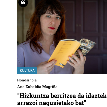
KULTURA
Hondarribia
Ane Zubeldia Magriña
"Hizkuntza berritzea da idazte
arrazoi nagusietako bat"