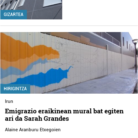
GIZARTEA
HIRIGINTZA
Irun
Emigrazio eraikinean mural bat egiten
ari da Sarah Grandes
Alaine Aranburu Etxegoien