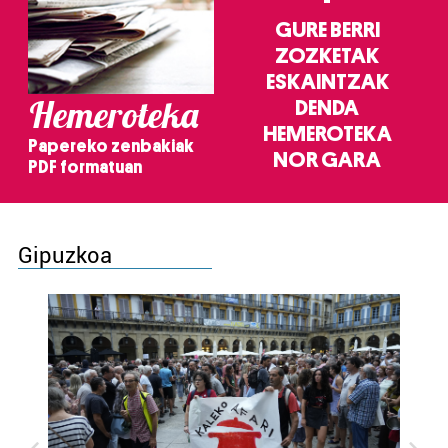
GURE BERRI
ZOZKETAK
ESKAINTZAK
Hemeroteka
DENDA
HEMEROTEKA
Papereko zenbakiak
NOR GARA
PDF formatuan
Gipuzkoa