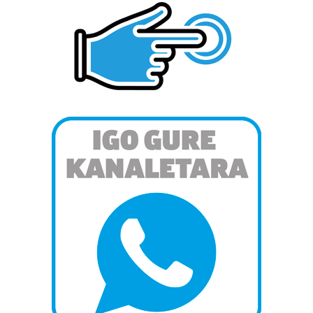
zerbitzuak hobetzeko asmoz, cookie teknologiaz
baliatzen gara. Ohar hau onartuz gero, teknologia hori
erabiltzeko baimen esplizitua ematen diguzu.
Gehiago
irakurri