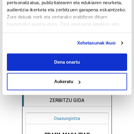
pertsonalizatua, publizitatearen eta edukiaren neurketa,
audientzia-ikerketa eta zerbitzuen garapena eskaintzeko.
Zure datuak nork eta zertarako erabiltzen dituen
hautatzeko aukera duzu. Zure onespena aldatzen edo
deuseztatzen ahal duzu edozein momentutan, Cookie
deklaraziotik edo Privacy triggerean klikatuz.
Xehetasunak ikusi
If you allow, we would also like to:
Collect information about your geographical
Dena onartu
location which can be accurate to within several
meters
Aukeratu
Identify your device by actively scanning it for
specific characteristics (fingerprinting)
Find out more about how your personal data is processed
ZERBITZU GIDA
and set your preferences in the
details section
.
Osasungintza
Guk eta gure bazkideek zure datu pertsonalak
prozesatzen ditugu, zure IP zenbakia, besteak beste,
teknologia erabiliz, cookieak adibidez, iragarki eta eduki