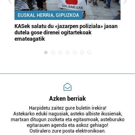
EUSKAL HERRIA, GIPUZKOA
KASek salatu du «jazarpen poliziala» jasan
Pa
dutela gose direnei ogitartekoak
da
emateagatik
«s
Azken berriak
Harpidetu zaitez gure buletin irekira!
Astekarko eduki nagusiak, asteko albiste ikusienak,
martxan ditugun zozketa eta egitasmoak, asteburuko
egitarauen agenda eta askoz gehiago!
Ostiralero zure posta elektronikoan.