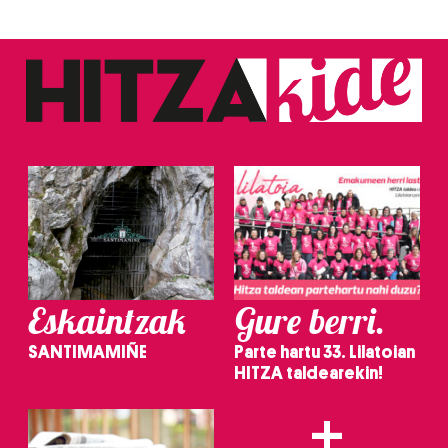
Eskaintzak
Gure berri.
SANTIMAMIÑE
Parte hartu 33. Lilatoian
HITZA taldearekin!
+