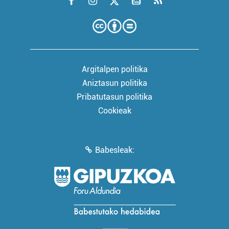
Argitalpen politika
Aniztasun politika
Pribatutasun politika
Cookieak
Babesleak: