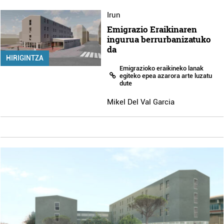
Irun
Emigrazio Eraikinaren
ingurua berrurbanizatuko
da
HIRIGINTZA
Emigrazioko eraikineko lanak
egiteko epea azarora arte luzatu
dute
Mikel Del Val Garcia