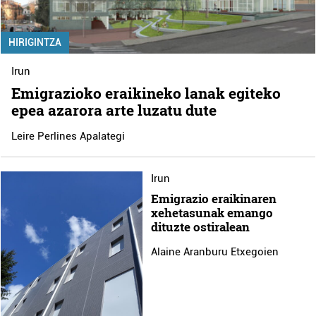
HIRIGINTZA
Irun
Emigrazioko eraikineko lanak egiteko
epea azarora arte luzatu dute
Leire Perlines Apalategi
Irun
Emigrazio eraikinaren
xehetasunak emango
dituzte ostiralean
Alaine Aranburu Etxegoien