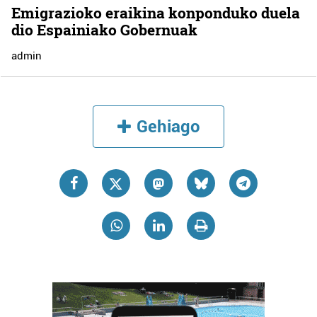
Emigrazioko eraikina konponduko duela
dio Espainiako Gobernuak
admin
Gehiago