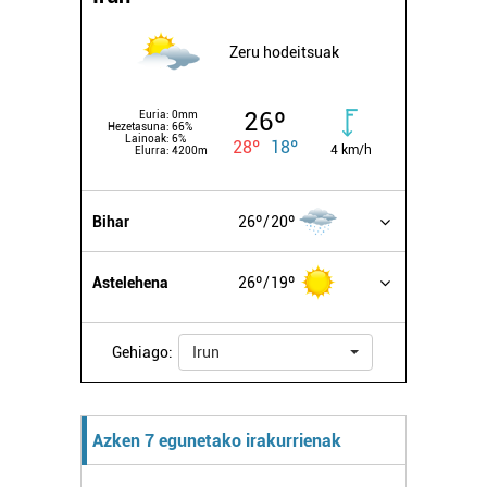
Zeru hodeitsuak
26º
Euria:
0mm
Hezetasuna:
66%
Lainoak:
6%
28º
18º
4 km/h
Elurra:
4200m
Bihar
26º
20º
Astelehena
26º
19º
Gehiago:
Irun
Azken 7 egunetako irakurrienak