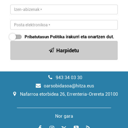
Pribatutasun Politika
irakurri eta onartzen dut.
Harpidetu
943 34 03 30
oarsobidasoa@hitza.eus
Nafarroa etorbidea 26, Errenteria-Orereta 20100
Nor gara