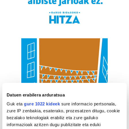
Datuen erabilera arduratsua
Guk eta
gure 1022 kideek
sure informacio pertsonala,
zure IP zenbakia, esaterako, prozesatzen ditugu, cookie
bezalako teknologiak erabiliz eta zure gailuko
informazioak azitzen dugu publizitate eta eduki