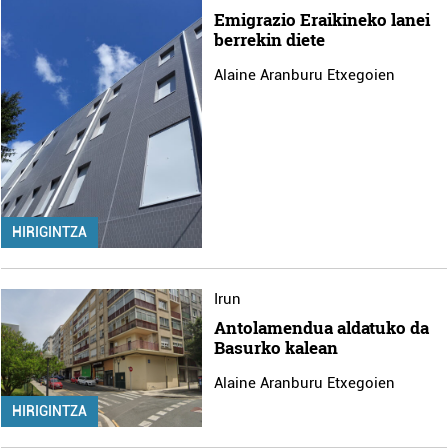
Emigrazio Eraikineko lanei
berrekin diete
Alaine Aranburu Etxegoien
HIRIGINTZA
Irun
Antolamendua aldatuko da
Basurko kalean
Alaine Aranburu Etxegoien
HIRIGINTZA