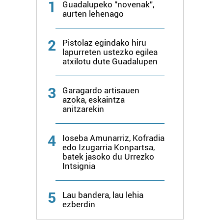
1
Guadalupeko "novenak",
aurten lehenago
2
Pistolaz egindako hiru
lapurreten ustezko egilea
atxilotu dute Guadalupen
3
Garagardo artisauen
azoka, eskaintza
anitzarekin
4
Ioseba Amunarriz, Kofradia
edo Izugarria Konpartsa,
batek jasoko du Urrezko
Intsignia
5
Lau bandera, lau lehia
ezberdin