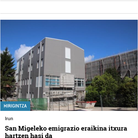
HIRIGINTZA
Irun
San Migeleko emigrazio eraikina itxura
hartzen hasi da