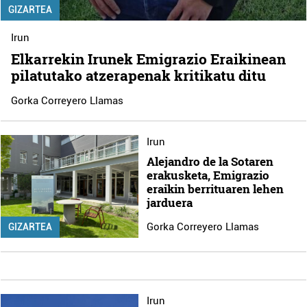
GIZARTEA
Irun
Elkarrekin Irunek Emigrazio Eraikinean
pilatutako atzerapenak kritikatu ditu
Gorka Correyero Llamas
Irun
Alejandro de la Sotaren
erakusketa, Emigrazio
eraikin berrituaren lehen
jarduera
Gorka Correyero Llamas
GIZARTEA
Irun