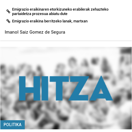
Emigrazio eraikinaren etorkizuneko erabilerak zehazteko
partaidetza prozesua abiatu dute
Emigrazio eraikina berritzeko lanak, martxan
Imanol Saiz Gomez de Segura
POLITIKA